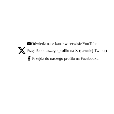
Odwiedź nasz kanał w serwisie YouTube
Youtube - otwiera się w nowej karcie
Przejdź do naszego profilu na X (dawniej Twitter)
X - otwiera się w nowej karcie
Przejdź do naszego profilu na Facebooku
Facebook - otwiera się w nowej karcie