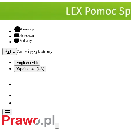
- otwiera się w nowej karcie
Promocje
Newsletter
Podcasty
Zmień język - bieżący:
Zmień język strony
PL
English (EN)
Українська (UA)