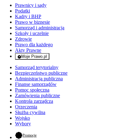
Prawnicy i sądy
Podatki
Kadry i BHP
Prawo w biznesie
Samorząd i administracja
Szkoły i uczelnie
Zdrowie
Prawo dla każdego
Akty Prawne
Moje Prawo.pl
- rejestracja i logowanie do serwisu
Samorząd terytorialny
Bezpieczeństwo publiczne
Administracja publiczna
Finanse samorządów
Pomoc społeczna
Zamówienia publiczne
Kontrola zarządcza
Orzeczenia
Służba cywilna
Wojsko
Wybory
- otwiera się w nowej karcie
Promocje