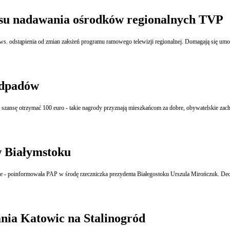
asu nadawania ośrodków regionalnych TVP
ws. odstąpienia od zmian założeń programu ramowego telewizji regionalnej. Domagają się u
odpadów
z szansę otrzymać 100 euro - takie nagrody przyznają mieszkańcom za dobre, obywatelskie zach
w Białymstoku
 - poinformowała PAP w środę rzeczniczka prezydenta Białegostoku Urszula Mirończuk. Decy
nia Katowic na Stalinogród