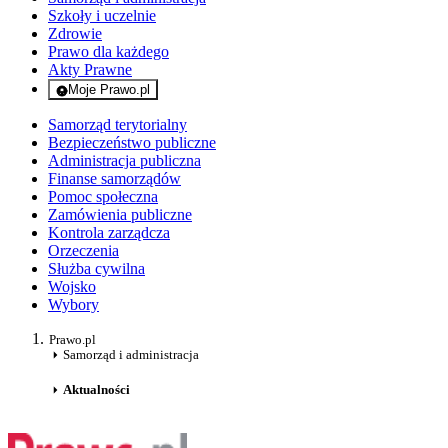
Szkoły i uczelnie
Zdrowie
Prawo dla każdego
Akty Prawne
Moje Prawo.pl
- rejestracja i logowanie do serwisu
Samorząd terytorialny
Bezpieczeństwo publiczne
Administracja publiczna
Finanse samorządów
Pomoc społeczna
Zamówienia publiczne
Kontrola zarządcza
Orzeczenia
Służba cywilna
Wojsko
Wybory
Prawo.pl
Samorząd i administracja
Aktualności