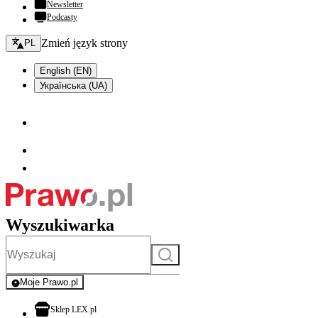
Newsletter
Podcasty
Zmień język - bieżący:
Zmień język strony
PL
English (EN)
Українська (UA)
Wyszukiwarka
Szukaj
Moje Prawo.pl
- rejestracja i logowanie do serwisu
otwiera się w nowej karcie
Sklep LEX.pl