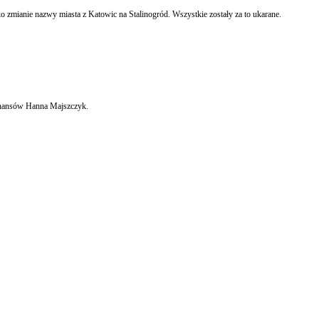
Imię Zofii Klimondy będzie nosił skwer na katowickim Osiedlu Paderewskiego. Miejscy radni uczcili w ten sposób w środę jedną z trójki nastolatek, które w 1953 r. protestowały przeciwko zmianie nazwy miasta z Katowic na Stalinogród. Wszystkie zostały za to ukarane.
inansów Hanna Majszczyk.