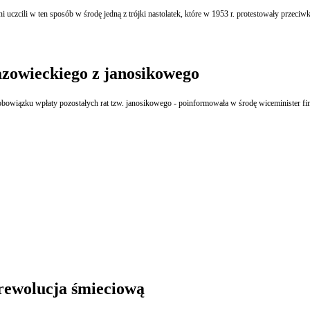
azowieckiego z janosikowego
owiązku wpłaty pozostałych rat tzw. janosikowego - poinformowała w środę wiceminister f
rewolucja śmieciową