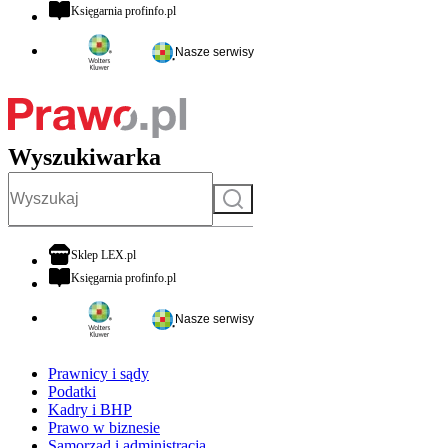
otwiera się w nowej karcie
Księgarnia profinfo.pl
Nasze serwisy
Wyszukiwarka
Szukaj
otwiera się w nowej karcie
Sklep LEX.pl
otwiera się w nowej karcie
Księgarnia profinfo.pl
Nasze serwisy
Prawnicy i sądy
Podatki
Kadry i BHP
Prawo w biznesie
Samorząd i administracja