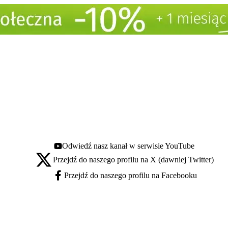
Odwiedź nasz kanał w serwisie YouTube
Youtube - otwiera się w nowej karcie
Przejdź do naszego profilu na X (dawniej Twitter)
X - otwiera się w nowej karcie
Przejdź do naszego profilu na Facebooku
Facebook - otwiera się w nowej karcie