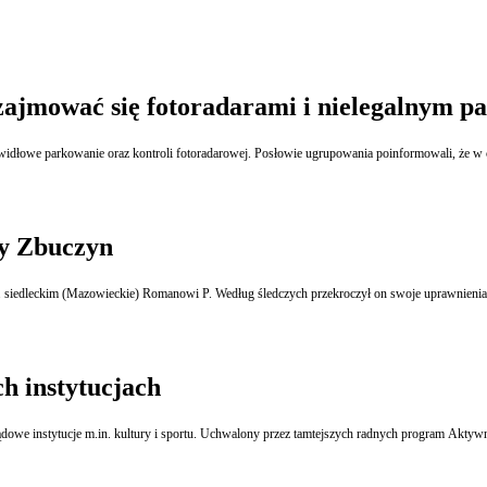
 zajmować się fotoradarami i nielegalnym 
awidłowe parkowanie oraz kontroli fotoradarowej. Posłowie ugrupowania poinformowali, że w c
ny Zbuczyn
 siedleckim (Mazowieckie) Romanowi P. Według śledczych przekroczył on swoje uprawnienia, 
h instytucjach
owe instytucje m.in. kultury i sportu. Uchwalony przez tamtejszych radnych program Aktywn