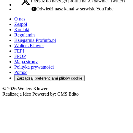
Przejdź do naszego profilu na X (dawniej Twitter)
x - otwiera się w nowej karcie
Odwiedź nasz kanał w serwisie YouTube
youtube - otwiera się w nowej karcie
O nas
Zespół
Kontakt
Regulamin
Księgarnia Profinfo.pl
Wolters Kluwer
FEPI
FPOP
Mapa strony
Polityka prywatności
Pomoc
Zarządzaj preferencjami plików cookie
© 2026 Wolters Kluwer
Realizacja Ideo Powered by:
CMS Edito