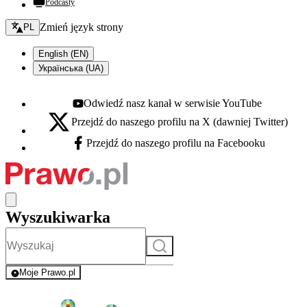
Podcasty
Zmień język - bieżący:
Zmień język strony
PL
English (EN)
Українська (UA)
Odwiedź nasz kanał w serwisie YouTube
Youtube - otwiera się w nowej karcie
Przejdź do naszego profilu na X (dawniej Twitter)
X - otwiera się w nowej karcie
Przejdź do naszego profilu na Facebooku
Facebook - otwiera się w nowej karcie
Wyszukiwarka
Szukaj
Moje Prawo.pl
- rejestracja i logowanie do serwisu