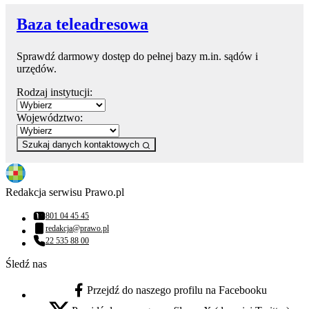
Baza teleadresowa
Sprawdź darmowy dostęp do pełnej bazy m.in. sądów i
urzędów.
Rodzaj instytucji:
Województwo:
Szukaj danych kontaktowych
Redakcja serwisu Prawo.pl
801 04 45 45
Numer telefonu:
redakcja@prawo.pl
Adres email:
22 535 88 00
Numer telefonu:
Śledź nas
Przejdź do naszego profilu na Facebooku
facebook - otwiera się w nowej karcie