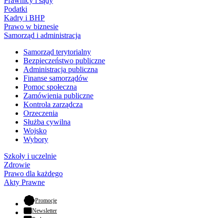
Prawnicy i sądy
Podatki
Kadry i BHP
Prawo w biznesie
Samorząd i administracja
Samorząd terytorialny
Bezpieczeństwo publiczne
Administracja publiczna
Finanse samorządów
Pomoc społeczna
Zamówienia publiczne
Kontrola zarządcza
Orzeczenia
Służba cywilna
Wojsko
Wybory
Szkoły i uczelnie
Zdrowie
Prawo dla każdego
Akty Prawne
- otwiera się w nowej karcie
Promocje
Newsletter