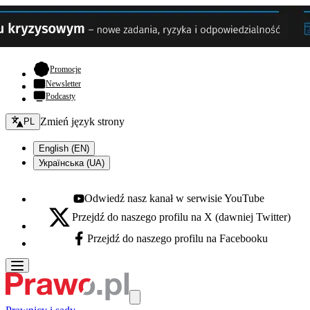
- otwiera się w nowej karcie
Promocje
Newsletter
Podcasty
Zmień język - bieżący:
Zmień język strony
PL
English (EN)
Українська (UA)
Odwiedź nasz kanał w serwisie YouTube
Youtube - otwiera się w nowej karcie
Przejdź do naszego profilu na X (dawniej Twitter)
X - otwiera się w nowej karcie
Przejdź do naszego profilu na Facebooku
Facebook - otwiera się w nowej karcie