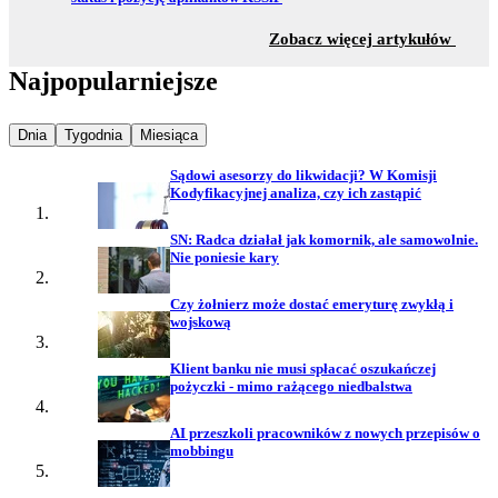
z sekc
Zobacz więcej artykułów
Najpopularniejsze
Najpopularniejsze wiadomości z
Najpopularniejsze wiadomości z
Najpopularniejsze wiadomości z
Dnia
Tygodnia
Miesiąca
Sądowi asesorzy do likwidacji? W Komisji
Kodyfikacyjnej analiza, czy ich zastąpić
SN: Radca działał jak komornik, ale samowolnie.
Nie poniesie kary
Czy żołnierz może dostać emeryturę zwykłą i
wojskową
Klient banku nie musi spłacać oszukańczej
pożyczki - mimo rażącego niedbalstwa
AI przeszkoli pracowników z nowych przepisów o
mobbingu