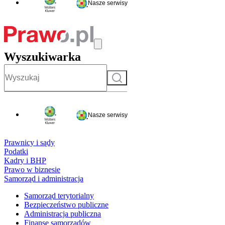
Nasze serwisy
Wyszukiwarka
Szukaj
Nasze serwisy
Prawnicy i sądy
Podatki
Kadry i BHP
Prawo w biznesie
Samorząd i administracja
Samorząd terytorialny
Bezpieczeństwo publiczne
Administracja publiczna
Finanse samorządów