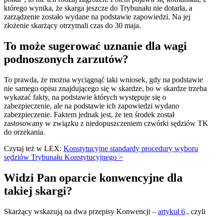
którego wynika, że skarga jeszcze do Trybunału nie dotarła, a
zarządzenie zostało wydane na podstawie zapowiedzi. Na jej
złożenie skarżący otrzymali czas do 30 maja.
To może sugerować uznanie dla wagi
podnoszonych zarzutów?
To prawda, że można wyciągnąć taki wniosek, gdy na podstawie
nie samego opisu znajdującego się w skardze, bo w skardze trzeba
wykazać fakty, na podstawie których występuje się o
zabezpieczenie, ale na podstawie ich zapowiedzi wydano
zabezpieczenie. Faktem jednak jest, że ten środek został
zastosowany w związku z niedopuszczeniem czwórki sędziów TK
do orzekania.
Czytaj też w LEX:
Konstytucyjne standardy procedury wyboru
sędziów Trybunału Konstytucyjnego >
Widzi Pan oparcie konwencyjne dla
takiej skargi?
Skarżący wskazują na dwa przepisy Konwencji –
artykuł 6
., czyli