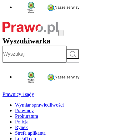
Nasze serwisy
Wyszukiwarka
Szukaj
Nasze serwisy
Prawnicy i sądy
Wymiar sprawiedliwości
Prawnicy
Prokuratura
Policja
Rynek
Strefa aplikanta
LegalTech