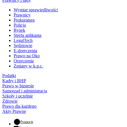
Prawnicy i sądy
Wymiar sprawiedliwości
Prawnicy
Prokuratura
Policja
Rynek
Strefa aplikanta
LegalTech
Sędziowie
E-doręczenia
Prawo na Oko
Orzeczenia
Zmiany w k.p.c.
Podatki
Kadry i BHP
Prawo w biznesie
Samorząd i administracja
Szkoły i uczelnie
Zdrowie
Prawo dla każdego
Akty Prawne
- otwiera się w nowej karcie
Promocje