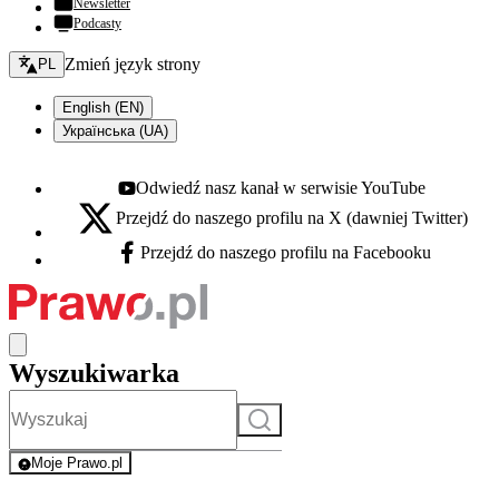
Newsletter
Podcasty
Zmień język - bieżący:
Zmień język strony
PL
English (EN)
Українська (UA)
Odwiedź nasz kanał w serwisie YouTube
Youtube - otwiera się w nowej karcie
Przejdź do naszego profilu na X (dawniej Twitter)
X - otwiera się w nowej karcie
Przejdź do naszego profilu na Facebooku
Facebook - otwiera się w nowej karcie
Wyszukiwarka
Szukaj
Moje Prawo.pl
- rejestracja i logowanie do serwisu