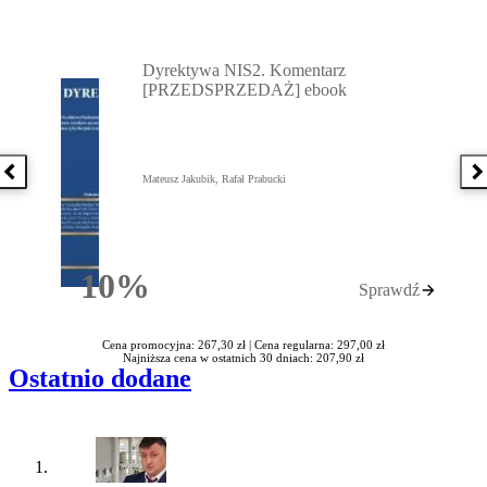
Przejdź do: Dyrektywa NIS2. Komentarz [PRZEDSPRZEDAŻ] ebook,
Dyrektywa NIS2. Komentarz
[PRZEDSPRZEDAŻ] ebook
Poprzednia książka
N
Mateusz Jakubik, Rafał Prabucki
10%
Sprawdź
Rabatu
Cena promocyjna: 267,30 zł |
Cena regularna: 297,00 zł
Najniższa cena w ostatnich 30 dniach: 207,90 zł
Ostatnio dodane