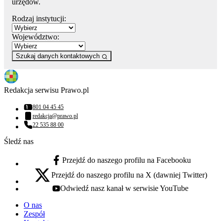
urzędów.
Rodzaj instytucji:
Województwo:
Szukaj danych kontaktowych
Redakcja serwisu Prawo.pl
801 04 45 45
Numer telefonu:
redakcja@prawo.pl
Adres email:
22 535 88 00
Numer telefonu:
Śledź nas
Przejdź do naszego profilu na Facebooku
facebook - otwiera się w nowej karcie
Przejdź do naszego profilu na X (dawniej Twitter)
x - otwiera się w nowej karcie
Odwiedź nasz kanał w serwisie YouTube
youtube - otwiera się w nowej karcie
O nas
Zespół