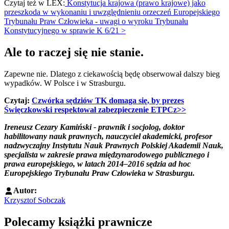
Czytaj też w LEX:
Konstytucja krajowa (prawo krajowe) jako
przeszkoda w wykonaniu i uwzględnieniu orzeczeń Europejskiego
Trybunału Praw Człowieka - uwagi o wyroku Trybunału
Konstytucyjnego w sprawie K 6/21 >
Ale to raczej się nie stanie.
Zapewne nie. Dlatego z ciekawością będę obserwował dalszy bieg
wypadków. W Polsce i w Strasburgu.
Czytaj:
Czwórka sędziów TK domaga się, by prezes
Święczkowski respektował zabezpieczenie ETPCz>>
Ireneusz Cezary Kamiński - prawnik i socjolog, doktor
habilitowany nauk prawnych, nauczyciel akademicki, profesor
nadzwyczajny Instytutu Nauk Prawnych Polskiej Akademii Nauk,
specjalista w zakresie prawa międzynarodowego publicznego i
prawa europejskiego, w latach 2014–2016 sędzia ad hoc
Europejskiego Trybunału Praw Człowieka w Strasburgu.
Autor:
Krzysztof Sobczak
Polecamy książki prawnicze