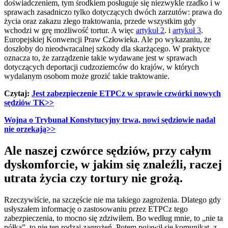
doświadczeniem, tym środkiem posługuje się niezwykle rzadko i w
sprawach zasadniczo tylko dotyczących dwóch zarzutów: prawa do
życia oraz zakazu złego traktowania, przede wszystkim gdy
wchodzi w grę możliwość tortur. A więc
artykuł 2
. i
artykuł 3
.
Europejskiej Konwencji Praw Człowieka. Ale po wykazaniu, że
doszłoby do nieodwracalnej szkody dla skarżącego. W praktyce
oznacza to, że zarządzenie takie wydawane jest w sprawach
dotyczących deportacji cudzoziemców do krajów, w których
wydalanym osobom może grozić takie traktowanie.
Czytaj:
Jest zabezpieczenie ETPCz w sprawie czwórki nowych
sędziów TK>>
Wojna o Trybunał Konstytucyjny trwa, nowi sędziowie nadal
nie orzekają>>
Ale naszej czwórce sędziów, przy całym
dyskomforcie, w jakim się znaleźli, raczej
utrata życia czy tortury nie grożą.
Rzeczywiście, na szczęście nie ma takiego zagrożenia. Dlatego gdy
usłyszałem informację o zastosowaniu przez ETPCz tego
zabezpieczenia, to mocno się zdziwiłem. Bo według mnie, to „nie ta
półka”, to nie ten rodzaj zagrożeń. Potem pojawił się komunikat, z