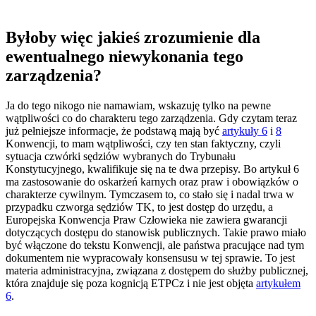
Byłoby więc jakieś zrozumienie dla
ewentualnego niewykonania tego
zarządzenia?
Ja do tego nikogo nie namawiam, wskazuję tylko na pewne
wątpliwości co do charakteru tego zarządzenia. Gdy czytam teraz
już pełniejsze informacje, że podstawą mają być
artykuły 6
i
8
Konwencji, to mam wątpliwości, czy ten stan faktyczny, czyli
sytuacja czwórki sędziów wybranych do Trybunału
Konstytucyjnego, kwalifikuje się na te dwa przepisy. Bo artykuł 6
ma zastosowanie do oskarżeń karnych oraz praw i obowiązków o
charakterze cywilnym. Tymczasem to, co stało się i nadal trwa w
przypadku czworga sędziów TK, to jest dostęp do urzędu, a
Europejska Konwencja Praw Człowieka nie zawiera gwarancji
dotyczących dostępu do stanowisk publicznych. Takie prawo miało
być włączone do tekstu Konwencji, ale państwa pracujące nad tym
dokumentem nie wypracowały konsensusu w tej sprawie. To jest
materia administracyjna, związana z dostępem do służby publicznej,
która znajduje się poza kognicją ETPCz i nie jest objęta
artykułem
6
.