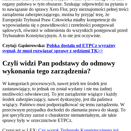
organy państwa w tym obszarze. Szukając odpowiedzi na pytania o
to nawiązanie do sprawy Xero Flor, przy nieznajomości pełnej treści
zarządzenia zabezpieczającego, można by przyjąć tezę, że
Europejski Trybunał Praw Człowieka miałby kompetencje do
wypowiadania się o prawidłowości i rzetelności postępowań
sądowych, również w odniesieniu do wszystkich postępowań przed
Trybunałem Konstytucyjnym. A to nie jest oczywiste.
Czytaj: Gąsiorowska:
Polska dostała od ETPCz wyraźny
sygnał, że musi rozwiązać sprawę z sędziami TK>>
Czyli widzi Pan podstawy do odmowy
wykonania tego zarządzenia?
W kategoriach procesowych, nawet jeżeli ten środek jest
zastanawiający, to jednak on został wydany i nie ma żadnej
możliwości odwoławczej. To jest zarządzenie wiążące i każdy
środek zabezpieczający, nawet dyskusyjny, jest dla państwa
wiążący. Państwo musi podporządkować się temu zarządzeniu. W
przeciwnym przypadku dochodzi do złamania prawa do skargi. To
jest specyficzny zarzut o charakterze niematerialnym, ale takie
sprawy były w orzecznictwie ETPCz.
Czytaj też w LEX:
Czy wyrok Trybunału Konstytucyjnego już