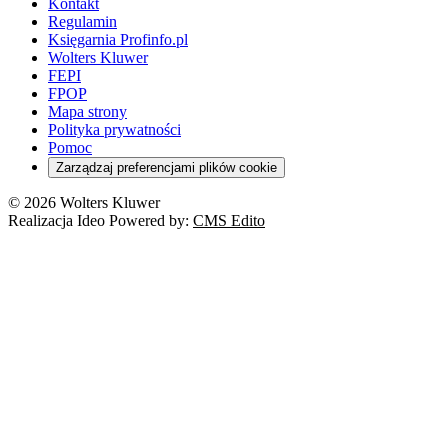
Kontakt
Regulamin
Księgarnia Profinfo.pl
Wolters Kluwer
FEPI
FPOP
Mapa strony
Polityka prywatności
Pomoc
Zarządzaj preferencjami plików cookie
© 2026 Wolters Kluwer
Realizacja Ideo Powered by:
CMS Edito