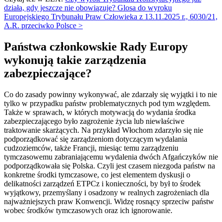
działa, gdy jeszcze nie obowiązuje? Glosa do wyroku
Europejskiego Trybunału Praw Człowieka z 13.11.2025 r., 6030/21,
A.R. przeciwko Polsce >
Państwa członkowskie Rady Europy
wykonują takie zarządzenia
zabezpieczające?
Co do zasady powinny wykonywać, ale zdarzały się wyjątki i to nie
tylko w przypadku państw problematycznych pod tym względem.
Także w sprawach, w których motywacją do wydania środka
zabezpieczającego było zagrożenie życia lub niewłaściwe
traktowanie skarżących. Na przykład Włochom zdarzyło się nie
podporządkować się zarządzeniom dotyczącym wydalania
cudzoziemców, także Francji, miesiąc temu zarządzeniu
tymczasowemu zabraniającemu wydalenia dwóch Afgańczyków nie
podporządkowała się Polska. Czyli jest czasem niezgoda państw na
konkretne środki tymczasowe, co jest elementem dyskusji o
delikatności zarządzeń ETPCz i konieczności, by był to środek
wyjątkowy, przemyślany i osadzony w realnych zagrożeniach dla
najważniejszych praw Konwencji. Widzę rosnący sprzeciw państw
wobec środków tymczasowych oraz ich ignorowanie.