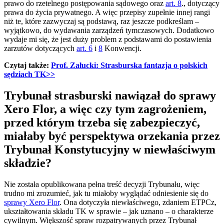
prawo do rzetelnego postępowania sądowego oraz
art. 8
., dotyczący
prawa do życia prywatnego. A więc przepisy zupełnie innej rangi
niż te, które zazwyczaj są podstawą, raz jeszcze podkreślam –
wyjątkowo, do wydawania zarządzeń tymczasowych. Dodatkowo
wydaje mi się, że jest duży problem z podstawami do postawienia
zarzutów dotyczących
art. 6
i
8
Konwencji.
Czytaj także:
Prof. Załucki: Strasburska fantazja o polskich
sędziach TK>>
Trybunał strasburski nawiązał do sprawy
Xero Flor, a więc czy tym zagrożeniem,
przed którym trzeba się zabezpieczyć,
miałaby być perspektywa orzekania przez
Trybunał Konstytucyjny w niewłaściwym
składzie?
Nie została opublikowana pełna treść decyzji Trybunału, więc
trudno mi zrozumieć, jak tu miałoby wyglądać odniesienie się do
sprawy Xero Flor
. Ona dotyczyła niewłaściwego, zdaniem ETPCz,
ukształtowania składu TK w sprawie – jak uznano – o charakterze
cywilnym. Większość spraw rozpatrywanych przez Trybunał