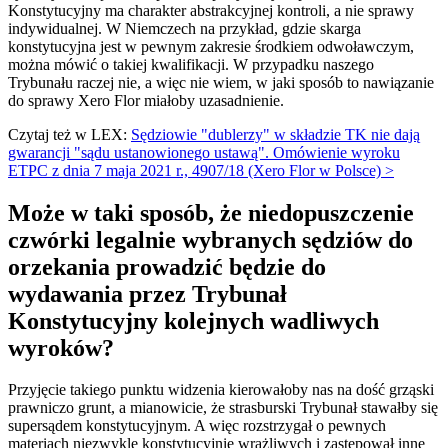
Konstytucyjny ma charakter abstrakcyjnej kontroli, a nie sprawy
indywidualnej. W Niemczech na przykład, gdzie skarga
konstytucyjna jest w pewnym zakresie środkiem odwoławczym,
można mówić o takiej kwalifikacji. W przypadku naszego
Trybunału raczej nie, a więc nie wiem, w jaki sposób to nawiązanie
do sprawy Xero Flor miałoby uzasadnienie.
Czytaj też w LEX:
Sędziowie "dublerzy" w składzie TK nie dają
gwarancji "sądu ustanowionego ustawą". Omówienie wyroku
ETPC z dnia 7 maja 2021 r., 4907/18 (Xero Flor w Polsce) >
Może w taki sposób, że niedopuszczenie
czwórki legalnie wybranych sędziów do
orzekania prowadzić będzie do
wydawania przez Trybunał
Konstytucyjny kolejnych wadliwych
wyroków?
Przyjęcie takiego punktu widzenia kierowałoby nas na dość grząski
prawniczo grunt, a mianowicie, że strasburski Trybunał stawałby się
supersądem konstytucyjnym. A więc rozstrzygał o pewnych
materiach niezwykle konstytucyjnie wrażliwych i zastępował inne