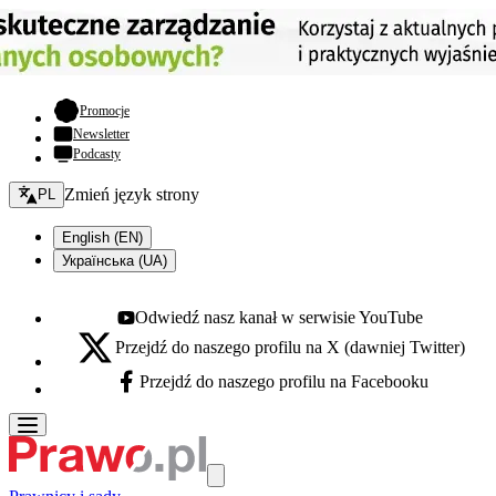
- otwiera się w nowej karcie
Promocje
Newsletter
Podcasty
Zmień język - bieżący:
Zmień język strony
PL
English (EN)
Українська (UA)
Odwiedź nasz kanał w serwisie YouTube
Youtube - otwiera się w nowej karcie
Przejdź do naszego profilu na X (dawniej Twitter)
X - otwiera się w nowej karcie
Przejdź do naszego profilu na Facebooku
Facebook - otwiera się w nowej karcie