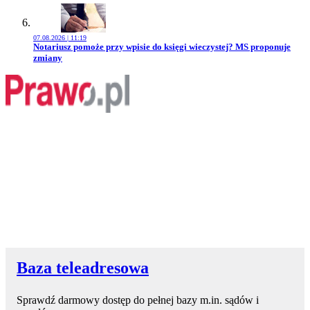
07.08.2026 | 11:19
Przejdź do artykułu:
Notariusz pomoże przy wpisie do księgi wieczystej? MS proponuje
zmiany
Baza teleadresowa
Sprawdź darmowy dostęp do pełnej bazy m.in. sądów i