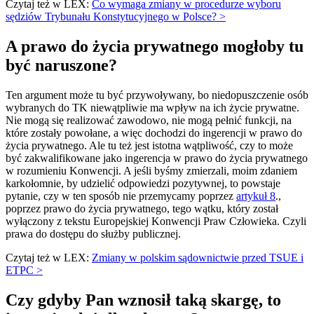
Czytaj też w LEX:
Co wymaga zmiany w procedurze wyboru
sędziów Trybunału Konstytucyjnego w Polsce? >
A prawo do życia prywatnego mogłoby tu
być naruszone?
Ten argument może tu być przywoływany, bo niedopuszczenie osób
wybranych do TK niewątpliwie ma wpływ na ich życie prywatne.
Nie mogą się realizować zawodowo, nie mogą pełnić funkcji, na
które zostały powołane, a więc dochodzi do ingerencji w prawo do
życia prywatnego. Ale tu też jest istotna wątpliwość, czy to może
być zakwalifikowane jako ingerencja w prawo do życia prywatnego
w rozumieniu Konwencji. A jeśli byśmy zmierzali, moim zdaniem
karkołomnie, by udzielić odpowiedzi pozytywnej, to powstaje
pytanie, czy w ten sposób nie przemycamy poprzez
artykuł 8
.,
poprzez prawo do życia prywatnego, tego wątku, który został
wyłączony z tekstu Europejskiej Konwencji Praw Człowieka. Czyli
prawa do dostępu do służby publicznej.
Czytaj też w LEX:
Zmiany w polskim sądownictwie przed TSUE i
ETPC >
Czy gdyby Pan wznosił taką skargę, to