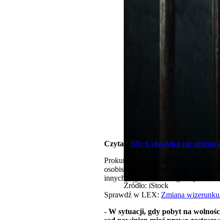
Czytaj:
SN: Człowieka nie można 
Prokuratorzy nie zgadzają się z argu
osobista osoby stwarzającej zagroże
innych obywateli szczególnej ochroni
Źródło: iStock
Sprawdź w LEX:
Zmiana wizerunku 
-
W sytuacji, gdy pobyt na wolnośc