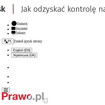
- otwiera się w nowej karcie
Promocje
Newsletter
Podcasty
Zmień język - bieżący:
Zmień język strony
PL
English (EN)
Українська (UA)