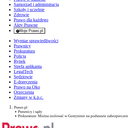
Samorząd i administracja
Szkoły i uczelnie
Zdrowie
Prawo dla każdego
Akty Prawne
Moje Prawo.pl
- rejestracja i logowanie do serwisu
Wymiar sprawiedliwości
Prawnicy
Prokuratura
Policja
Rynek
Strefa aplikanta
LegalTech
Sędziowie
E-doręczenia
Prawo na Oko
Orzeczenia
Zmiany w k.p.c.
Prawo.pl
Prawnicy i sądy
Prokuratura: Można izolować w Gostyninie na podstawie zabezpieczen