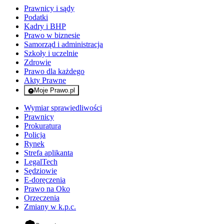
Prawnicy i sądy
Podatki
Kadry i BHP
Prawo w biznesie
Samorząd i administracja
Szkoły i uczelnie
Zdrowie
Prawo dla każdego
Akty Prawne
Moje Prawo.pl
- rejestracja i logowanie do serwisu
Wymiar sprawiedliwości
Prawnicy
Prokuratura
Policja
Rynek
Strefa aplikanta
LegalTech
Sędziowie
E-doręczenia
Prawo na Oko
Orzeczenia
Zmiany w k.p.c.