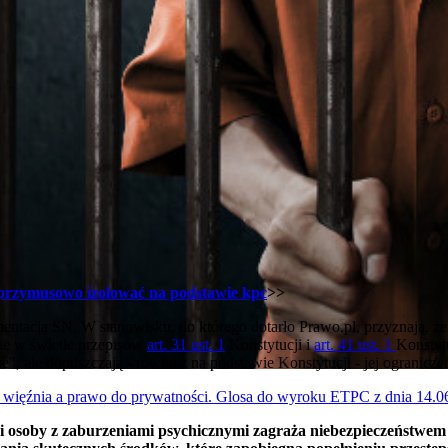
przymusowo izolować na podstawie kpc
>>
mentacją SN. W stanowisku, do którego dotarło Prawo.pl, przyznają, że
nie w świetle przepisów
art. 31 ust. 1
Konstytucji i
art. 41 ust. 1
Konstyt
e", ale dopuszczają - również na podstawie Konstytucji - jej ograniczen
więźnia a prawo do prywatności. Glosa do wyroku ETPC z dnia 14.06
i osoby z zaburzeniami psychicznymi zagraża niebezpieczeństwem d