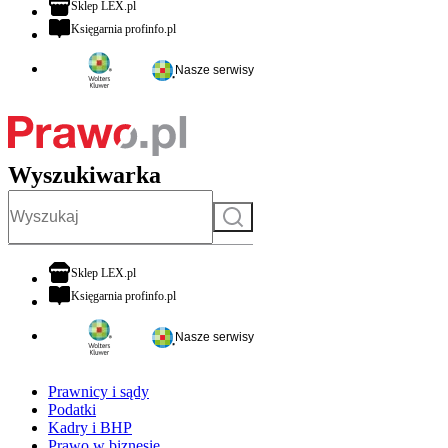
otwiera się w nowej karcie
Sklep LEX.pl
otwiera się w nowej karcie
Księgarnia profinfo.pl
Nasze serwisy
Wyszukiwarka
Szukaj
otwiera się w nowej karcie
Sklep LEX.pl
otwiera się w nowej karcie
Księgarnia profinfo.pl
Nasze serwisy
Prawnicy i sądy
Podatki
Kadry i BHP
Prawo w biznesie