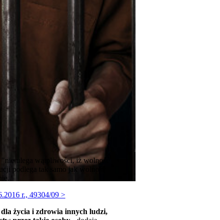
 "nie ulega wątpliwości, iż wolność
ucji podlega tak samo jak wolność
ie.
.2016 r., 49304/09 >
la życia i zdrowia innych ludzi,