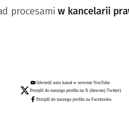
Odwiedź nasz kanał w serwisie YouTube
Youtube - otwiera się w nowej karcie
Przejdź do naszego profilu na X (dawniej Twitter)
X - otwiera się w nowej karcie
Przejdź do naszego profilu na Facebooku
Facebook - otwiera się w nowej karcie