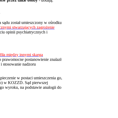
stw przez takie osoby
- dodają.
a
a sądu został umieszczony w ośrodku
cznymi stwarzających zagrożenie
iu opinii psychiatrycznych i
iła między innymi skarga
o prawomocne postanowienie znalazł
 i stosowanie nadzoru
ieczenie w postaci umieszczenia go,
ego) w KOZZD. Sąd pierwszej
ego wyroku, na podstawie analogii do