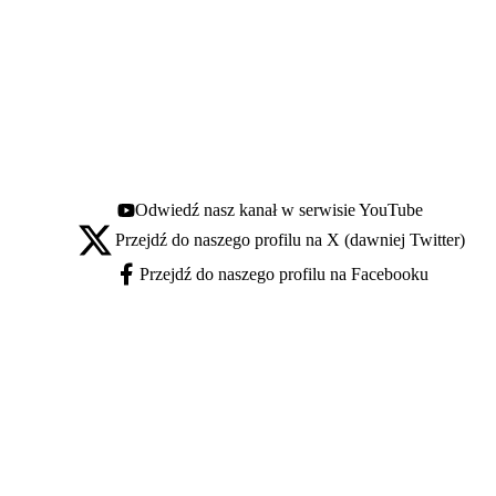
Odwiedź nasz kanał w serwisie YouTube
Youtube - otwiera się w nowej karcie
Przejdź do naszego profilu na X (dawniej Twitter)
X - otwiera się w nowej karcie
Przejdź do naszego profilu na Facebooku
Facebook - otwiera się w nowej karcie