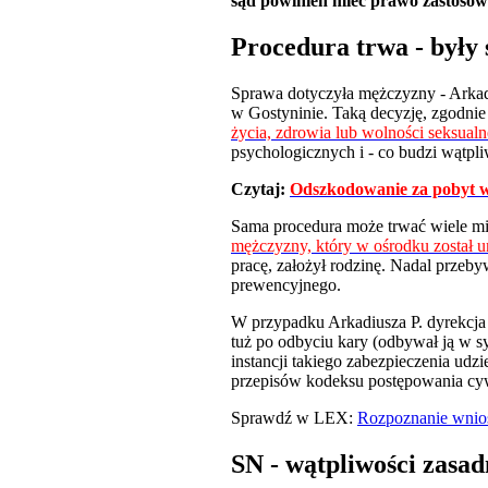
sąd powinien mieć prawo zastosow
Procedura trwa - były
Sprawa dotyczyła mężczyzny - Arkad
w Gostyninie. Taką decyzję, zgodnie
życia, zdrowia lub wolności seksualn
psychologicznych i - co budzi wątpl
Czytaj:
Odszkodowanie za pobyt 
Sama procedura może trwać wiele mi
mężczyzny, który w ośrodku został 
pracę, założył rodzinę. Nadal przeb
prewencyjnego.
W przypadku Arkadiusza P. dyrekcja
tuż po odbyciu kary (odbywał ją w 
instancji takiego zabezpieczenia udz
przepisów kodeksu postępowania cyw
Sprawdź w LEX:
Rozpoznanie wnios
SN - wątpliwości zasad