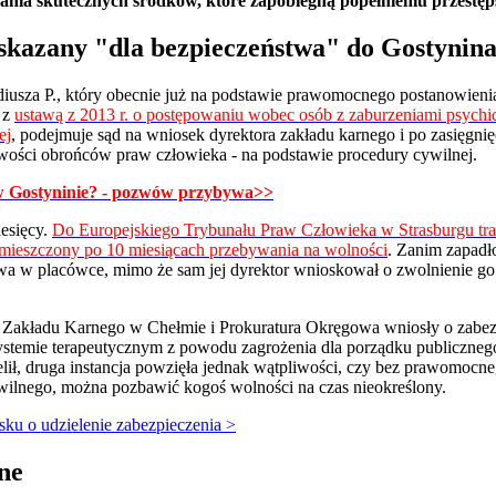
ania skutecznych środków, które zapobiegną popełnieniu przestęp
 skazany "dla bezpieczeństwa" do Gostynin
iusza P., który obecnie już na podstawie prawomocnego postanowieni
 z
ustawą z 2013 r. o postępowaniu wobec osób z zaburzeniami psychi
ej
, podejmuje sąd na wniosek dyrektora zakładu karnego i po zasięgnięc
iwości obrońców praw człowieka - na podstawie procedury cywilnej.
w Gostyninie? - pozwów przybywa>>
esięcy.
Do Europejskiego Trybunału Praw Człowieka w Strasburgu traf
umieszczony po 10 miesiącach przebywania na wolności
. Zanim zapadł
ywa w placówce, mimo że sam jej dyrektor wnioskował o zwolnienie go
 Zakładu Karnego w Chełmie i Prokuratura Okręgowa wniosły o zabezp
systemie terapeutycznym z powodu zagrożenia dla porządku publiczn
ielił, druga instancja powzięła jednak wątpliwości, czy bez prawomocn
ilnego, można pozbawić kogoś wolności na czas nieokreślony.
ku o udzielenie zabezpieczenia >
ne