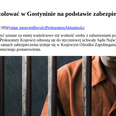
olować w Gostyninie na podstawie zabezpie
6:30
Wymiar sprawiedliwości
Prokuratura
Aktualności
być uznane za mniej wartościowe niż wolność osoby z zaburzeniami ps
y Prokuratury Krajowej odnoszą się do styczniowej uchwały Sądu Najw
 w ramach zabezpieczenia izoluje się w Krajowym Ośrodku Zapobiega
omocnego postanowienia.