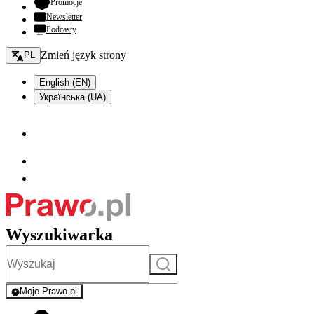
- otwiera się w nowej karcie
Promocje
Newsletter
Podcasty
Zmień język - bieżący:
Zmień język strony
PL
English (EN)
Українська (UA)
Wyszukiwarka
Szukaj
Moje Prawo.pl
- rejestracja i logowanie do serwisu