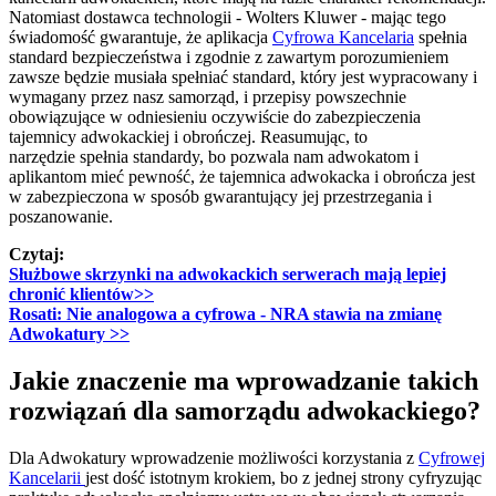
Natomiast dostawca technologii - Wolters Kluwer - mając tego
świadomość gwarantuje, że aplikacja
Cyfrowa Kancelaria
spełnia
standard bezpieczeństwa i zgodnie z zawartym porozumieniem
zawsze będzie musiała spełniać standard, który jest wypracowany i
wymagany przez nasz samorząd, i przepisy powszechnie
obowiązujące w odniesieniu oczywiście do zabezpieczenia
tajemnicy adwokackiej i obrończej. Reasumując, to
narzędzie spełnia standardy, bo pozwala nam adwokatom i
aplikantom mieć pewność, że tajemnica adwokacka i obrończa jest
w zabezpieczona w sposób gwarantujący jej przestrzegania i
poszanowanie.
Czytaj:
Służbowe skrzynki na adwokackich serwerach mają lepiej
chronić klientów>>
Rosati: Nie analogowa a cyfrowa - NRA stawia na zmianę
Adwokatury >>
Jakie znaczenie ma wprowadzanie takich
rozwiązań dla samorządu adwokackiego?
Dla Adwokatury wprowadzenie możliwości korzystania z
Cyfrowej
Kancelarii
jest dość istotnym krokiem, bo z jednej strony cyfryzując