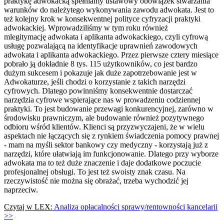
praktykę adwokacką spełniamy ustawowy obowiązek stwarzania
warunków do należytego wykonywania zawodu adwokata. Jest to
też kolejny krok w konsekwentnej polityce cyfryzacji praktyki
adwokackiej. Wprowadziliśmy w tym roku również
mlegitymację adwokata i aplikanta adwokackiego, czyli cyfrową
usługę pozwalającą na identyfikacje uprawnień zawodowych
adwokata i aplikanta adwokackiego. Przez pierwsze cztery miesiące
pobrało ją dokładnie 8 tys. 115 użytkowników, co jest bardzo
dużym sukcesem i pokazuje jak duże zapotrzebowanie jest w
Adwokaturze, jeśli chodzi o korzystanie z takich narzędzi
cyfrowych. Dlatego powinniśmy konsekwentnie dostarczać
narzędzia cyfrowe wspierające nas w prowadzeniu codziennej
praktyki. To jest budowanie przewagi konkurencyjnej, zarówno w
środowisku prawniczym, ale budowanie również pozytywnego
odbioru wśród klientów. Klienci są przyzwyczajeni, że w wielu
aspektach nie łączących się z rynkiem świadczenia pomocy prawnej
- mam na myśli sektor bankowy czy medyczny - korzystają już z
narzędzi, które ułatwiają im funkcjonowanie. Dlatego przy wyborze
adwokata ma to też duże znaczenie i daje dodatkowe poczucie
profesjonalnej obsługi. To jest też swoisty znak czasu. Na
rzeczywistość nie można się obrażać, trzeba wychodzić jej
naprzeciw.
Czytaj w LEX:
Analiza opłacalności sprawy/rentowności kancelarii
>>