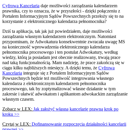
Cyfrowa Kancelaria
daje możliwości zarządzania kalendarzem
prawnika, czy to oznacza, że w przyszłości - dzięki połączeniu z
Portalem Informacyjnym Sądów Powszechnych przełoży się to na
korzystanie z elektronicznego kalendarza pełnomocnika?
Dziś ta aplikacja, tak jak już powiedziałem, daje możliwości
zarządzania własnym kalendarzem elektronicznym. Natomiast
przypominam, że Adwokatura konsekwentnie zwracała uwagę MS
na konieczność wprowadzenia elektronicznego kalendarza
pełnomocnika procesowego i ten postulat Adwokatury, według
wiedzy, którą ja posiadam jest obecnie realizowany, trwają prace
nad taką funkcjonalnością. Mam nadzieję, że prace zakończą się w
ciągu kilku najbliższych miesięcy. A dzięki temu, że
Cyfrowa
Kancelaria
integruje się z Portalem Informacyjnym Sądów
Powszechnych będzie też możliwość integrowania własnego
kalendarza z elektronicznym kalendarzem pełnomocnika
procesowego, tak by zoptymalizować własne działanie w tym
zakresie i ułatwić adwokatom i aplikantom adwokackim zarządzanie
własnym czasem.
Zobacz w LEX:
Jak założyć własną kancelarię prawną krok po
kroku >>
Czytaj w LEX:
Dofinansowanie rozpoczęcia działalności kancelarii
prawnej >>