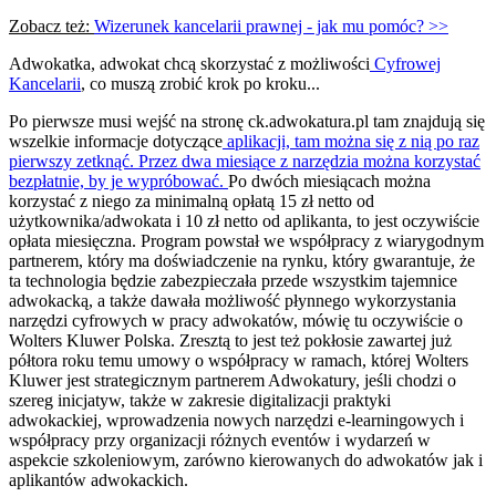
Zobacz też:
Wizerunek kancelarii prawnej - jak mu pomóc? >>
Adwokatka, adwokat chcą skorzystać z możliwości
Cyfrowej
Kancelarii
, co muszą zrobić krok po kroku...
Po pierwsze musi wejść na stronę ck.adwokatura.pl tam znajdują się
wszelkie informacje dotyczące
aplikacji, tam można się z nią po raz
pierwszy zetknąć. Przez dwa miesiące z narzędzia można korzystać
bezpłatnie, by je wypróbować.
Po dwóch miesiącach można
korzystać z niego za minimalną opłatą 15 zł netto od
użytkownika/adwokata i 10 zł netto od aplikanta, to jest oczywiście
opłata miesięczna. Program powstał we współpracy z wiarygodnym
partnerem, który ma doświadczenie na rynku, który gwarantuje, że
ta technologia będzie zabezpieczała przede wszystkim tajemnice
adwokacką, a także dawała możliwość płynnego wykorzystania
narzędzi cyfrowych w pracy adwokatów, mówię tu oczywiście o
Wolters Kluwer Polska. Zresztą to jest też pokłosie zawartej już
półtora roku temu umowy o współpracy w ramach, której Wolters
Kluwer jest strategicznym partnerem Adwokatury, jeśli chodzi o
szereg inicjatyw, także w zakresie digitalizacji praktyki
adwokackiej, wprowadzenia nowych narzędzi e-learningowych i
współpracy przy organizacji różnych eventów i wydarzeń w
aspekcie szkoleniowym, zarówno kierowanych do adwokatów jak i
aplikantów adwokackich.