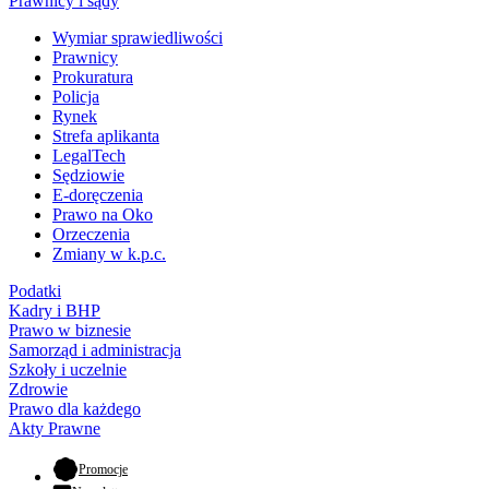
Prawnicy i sądy
Wymiar sprawiedliwości
Prawnicy
Prokuratura
Policja
Rynek
Strefa aplikanta
LegalTech
Sędziowie
E-doręczenia
Prawo na Oko
Orzeczenia
Zmiany w k.p.c.
Podatki
Kadry i BHP
Prawo w biznesie
Samorząd i administracja
Szkoły i uczelnie
Zdrowie
Prawo dla każdego
Akty Prawne
- otwiera się w nowej karcie
Promocje