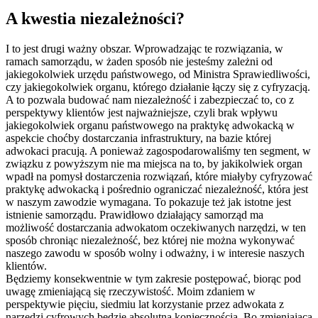
A kwestia niezależności?
I to jest drugi ważny obszar. Wprowadzając te rozwiązania, w
ramach samorządu, w żaden sposób nie jesteśmy zależni od
jakiegokolwiek urzędu państwowego, od Ministra Sprawiedliwości,
czy jakiegokolwiek organu, którego działanie łączy się z cyfryzacją.
A to pozwala budować nam niezależność i zabezpieczać to, co z
perspektywy klientów jest najważniejsze, czyli brak wpływu
jakiegokolwiek organu państwowego na praktykę adwokacką w
aspekcie choćby dostarczania infrastruktury, na bazie której
adwokaci pracują. A ponieważ zagospodarowaliśmy ten segment, w
związku z powyższym nie ma miejsca na to, by jakikolwiek organ
wpadł na pomysł dostarczenia rozwiązań, które miałyby cyfryzować
praktykę adwokacką i pośrednio ograniczać niezależność, która jest
w naszym zawodzie wymagana. To pokazuje też jak istotne jest
istnienie samorządu. Prawidłowo działający samorząd ma
możliwość dostarczania adwokatom oczekiwanych narzędzi, w ten
sposób chroniąc niezależność, bez której nie można wykonywać
naszego zawodu w sposób wolny i odważny, i w interesie naszych
klientów.
Będziemy konsekwentnie w tym zakresie postępować, biorąc pod
uwagę zmieniającą się rzeczywistość. Moim zdaniem w
perspektywie pięciu, siedmiu lat korzystanie przez adwokata z
narzędzi cyfrowych będzie absolutną koniecznością. Bo zmieniająca