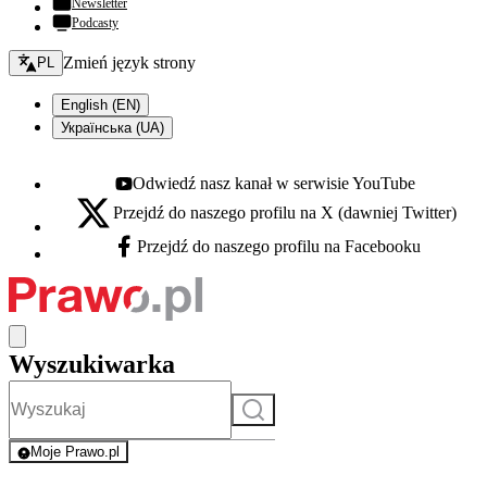
Newsletter
Podcasty
Zmień język - bieżący:
Zmień język strony
PL
English (EN)
Українська (UA)
Odwiedź nasz kanał w serwisie YouTube
Youtube - otwiera się w nowej karcie
Przejdź do naszego profilu na X (dawniej Twitter)
X - otwiera się w nowej karcie
Przejdź do naszego profilu na Facebooku
Facebook - otwiera się w nowej karcie
Wyszukiwarka
Szukaj
Moje Prawo.pl
- rejestracja i logowanie do serwisu