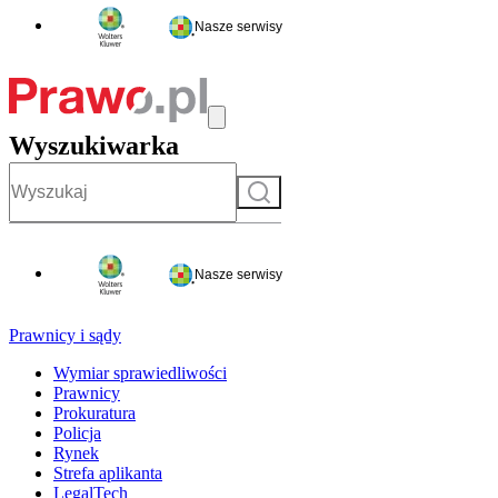
Nasze serwisy
Wyszukiwarka
Szukaj
Nasze serwisy
Prawnicy i sądy
Wymiar sprawiedliwości
Prawnicy
Prokuratura
Policja
Rynek
Strefa aplikanta
LegalTech