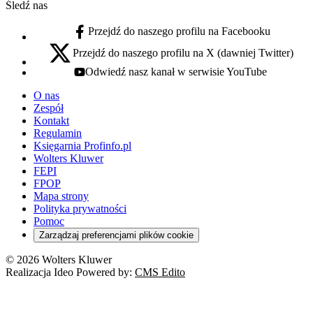
Śledź nas
Przejdź do naszego profilu na Facebooku
facebook - otwiera się w nowej karcie
Przejdź do naszego profilu na X (dawniej Twitter)
x - otwiera się w nowej karcie
Odwiedź nasz kanał w serwisie YouTube
youtube - otwiera się w nowej karcie
O nas
Zespół
Kontakt
Regulamin
Księgarnia Profinfo.pl
Wolters Kluwer
FEPI
FPOP
Mapa strony
Polityka prywatności
Pomoc
Zarządzaj preferencjami plików cookie
© 2026 Wolters Kluwer
Realizacja Ideo Powered by:
CMS Edito