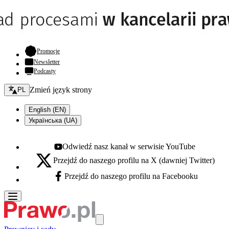
- otwiera się w nowej karcie
Promocje
Newsletter
Podcasty
Zmień język - bieżący:
Zmień język strony
PL
English (EN)
Українська (UA)
Odwiedź nasz kanał w serwisie YouTube
Youtube - otwiera się w nowej karcie
Przejdź do naszego profilu na X (dawniej Twitter)
X - otwiera się w nowej karcie
Przejdź do naszego profilu na Facebooku
Facebook - otwiera się w nowej karcie