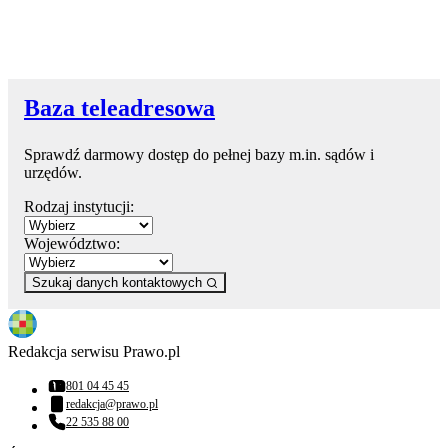
Baza teleadresowa
Sprawdź darmowy dostęp do pełnej bazy m.in. sądów i
urzędów.
Rodzaj instytucji:
Województwo:
Szukaj danych kontaktowych
Redakcja serwisu Prawo.pl
801 04 45 45
Numer telefonu:
redakcja@prawo.pl
Adres email:
22 535 88 00
Numer telefonu: