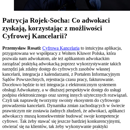
Patrycja Rojek-Socha: Co adwokaci
zyskają, korzystając z możliwości
Cyfrowej Kancelarii?
Przemysław Rosati:
Cyfrowa Kancelaria
to intuicyjna aplikacja,
przygotowana we współpracy z Wolters Kluwer Polska, która
pozwala nam adwokatom, ale też aplikantom adwokackim
zarządzać praktyką adwokacką poprzez wykorzystywanie takich
narzędzi jak zdalny dostęp do cyfrowych zasobów własnej
kancelarii, integracja z kalendarzami, z Portalem Informacyjnym
Sądów Powszechnych, rejestracja czasu pracy, fakturowanie.
Docelowo będzie to też integracja z elektronicznym systemem
obsługi Adwokatury, a w dłuższej perspektywie dostęp do usługi
podpisu elektronicznego oraz szereg innych użytecznych rozwiązań.
Czyli tak naprawdę tworzymy swoisty ekosystem do cyfrowego
prowadzenia kancelarii. Dynamika zmian zachodzących w świecie
prawniczym nie zostawia żadnych złudzeń, że adwokaci, aplikanci
adwokaccy muszą konsekwentnie budować swoje kompetencje
cyfrowe. Tak żeby stawać się jeszcze bardziej konkurencyjnymi,
otwierać się na klientów, tak żeby wykonywanie praktyki