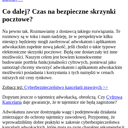
Co dalej? Czas na bezpieczne skrzynki
pocztowe?
Na pewno tak. Rozmawiamy z dostawcą takiego rozwiązania. Te
rozmowy są w toku i mam nadzieję, że w perspektywie kilku
miesięcy będziemy mogli zaoferować adwokatom i aplikantom
adwokackim zupełnie nową jakość, jeśli chodzi o takie typowe
elektroniczne skrzynki pocztowe. Będą one dostarczały też inne
możliwości. Naszym celem jest bowiem konsekwentne
budowanie portfela funkcjonalności cyfrowych, ponieważ jako
samorząd chcemy stworzyć adwokatom i aplikantom adwokackim
możliwości posiadania i korzystania z tych narzędzi w cenach
niższych niż ceny rynkowe.
Zobacz też:
Cyberbezpieczeństwo kancelarii prawnych >>
Dopytam jeszcze o tajemnicę adwokacką, obrończą. Czy
Cyfrowa
Kancelaria
daje gwarancje, że te tajemnice nie będą zagrożone?
Adwokatura zawsze dostrzegała wagę i podejmowała działania
zmierzające do ochrony tajemnicy zawodowej. Przypomnę, że
wprowadziliśmy dobre praktyki w zakresie cyberbezpieczeństwa
kancelarii adwokackich, które mają na razie charakter rekomendacji.