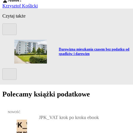
Krzysztof Koślicki
Czytaj także
Poprzedni slide
Przejdź do artykułu:
Darowizna mieszkania czasem bez podatku od
"
spadków i darowizn
Kolejny slide
Polecamy książki podatkowe
Przejdź do: JPK_VAT krok po kroku ebook, Patrycja Kubiesa - otw
NOWOŚĆ
JPK_VAT krok po kroku ebook