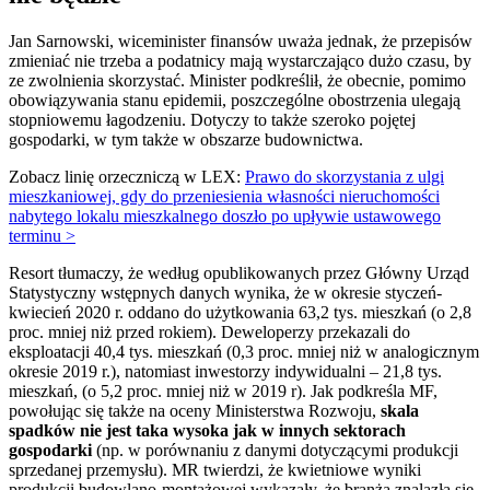
Jan Sarnowski, wiceminister finansów uważa jednak, że przepisów
zmieniać nie trzeba a podatnicy mają wystarczająco dużo czasu, by
ze zwolnienia skorzystać. Minister podkreślił, że obecnie, pomimo
obowiązywania stanu epidemii, poszczególne obostrzenia ulegają
stopniowemu łagodzeniu. Dotyczy to także szeroko pojętej
gospodarki, w tym także w obszarze budownictwa.
Zobacz linię orzeczniczą w LEX:
Prawo do skorzystania z ulgi
mieszkaniowej, gdy do przeniesienia własności nieruchomości
nabytego lokalu mieszkalnego doszło po upływie ustawowego
terminu >
Resort tłumaczy, że według opublikowanych przez Główny Urząd
Statystyczny wstępnych danych wynika, że w okresie styczeń-
kwiecień 2020 r. oddano do użytkowania 63,2 tys. mieszkań (o 2,8
proc. mniej niż przed rokiem). Deweloperzy przekazali do
eksploatacji 40,4 tys. mieszkań (0,3 proc. mniej niż w analogicznym
okresie 2019 r.), natomiast inwestorzy indywidualni – 21,8 tys.
mieszkań, (o 5,2 proc. mniej niż w 2019 r). Jak podkreśla MF,
powołując się także na oceny Ministerstwa Rozwoju,
skala
spadków nie jest taka wysoka jak w innych sektorach
gospodarki
(np. w porównaniu z danymi dotyczącymi produkcji
sprzedanej przemysłu). MR twierdzi, że kwietniowe wyniki
produkcji budowlano-montażowej wykazały, że branża znalazła się