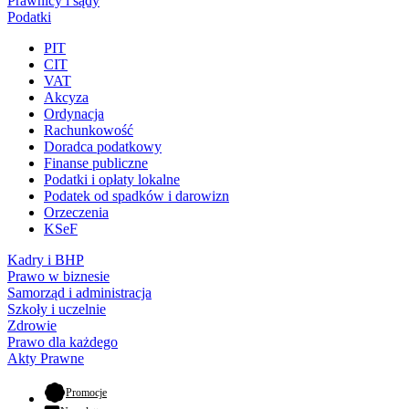
Prawnicy i sądy
Podatki
PIT
CIT
VAT
Akcyza
Ordynacja
Rachunkowość
Doradca podatkowy
Finanse publiczne
Podatki i opłaty lokalne
Podatek od spadków i darowizn
Orzeczenia
KSeF
Kadry i BHP
Prawo w biznesie
Samorząd i administracja
Szkoły i uczelnie
Zdrowie
Prawo dla każdego
Akty Prawne
- otwiera się w nowej karcie
Promocje