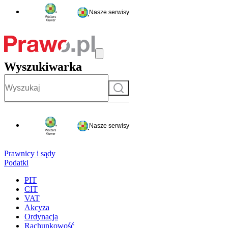
Nasze serwisy
Wyszukiwarka
Szukaj
Nasze serwisy
Prawnicy i sądy
Podatki
PIT
CIT
VAT
Akcyza
Ordynacja
Rachunkowość