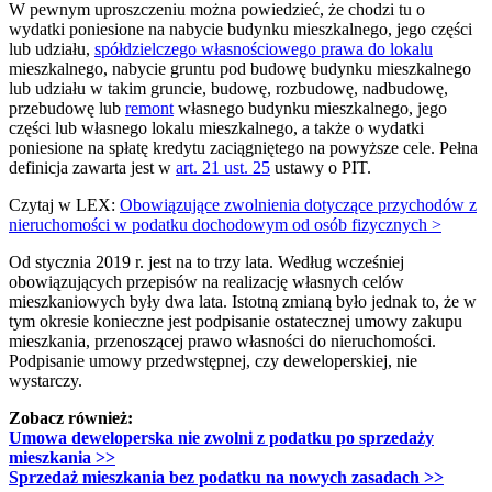
W pewnym uproszczeniu można powiedzieć, że chodzi tu o
wydatki poniesione na nabycie budynku mieszkalnego, jego części
lub udziału,
spółdzielczego własnościowego prawa do lokalu
mieszkalnego, nabycie gruntu pod budowę budynku mieszkalnego
lub udziału w takim gruncie, budowę, rozbudowę, nadbudowę,
przebudowę lub
remont
własnego budynku mieszkalnego, jego
części lub własnego lokalu mieszkalnego, a także o wydatki
poniesione na spłatę kredytu zaciągniętego na powyższe cele. Pełna
definicja zawarta jest w
art. 21 ust. 25
ustawy o PIT.
Czytaj w LEX:
Obowiązujące zwolnienia dotyczące przychodów z
nieruchomości w podatku dochodowym od osób fizycznych >
Od stycznia 2019 r. jest na to trzy lata. Według wcześniej
obowiązujących przepisów na realizację własnych celów
mieszkaniowych były dwa lata. Istotną zmianą było jednak to, że w
tym okresie konieczne jest podpisanie ostatecznej umowy zakupu
mieszkania, przenoszącej prawo własności do nieruchomości.
Podpisanie umowy przedwstępnej, czy deweloperskiej, nie
wystarczy.
Zobacz również:
Umowa deweloperska nie zwolni z podatku po sprzedaży
mieszkania
>>
Sprzedaż mieszkania bez podatku na nowych zasadach
>>