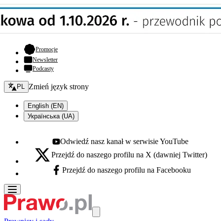
- otwiera się w nowej karcie
Promocje
Newsletter
Podcasty
Zmień język - bieżący:
Zmień język strony
PL
English (EN)
Українська (UA)
Odwiedź nasz kanał w serwisie YouTube
Youtube - otwiera się w nowej karcie
Przejdź do naszego profilu na X (dawniej Twitter)
X - otwiera się w nowej karcie
Przejdź do naszego profilu na Facebooku
Facebook - otwiera się w nowej karcie