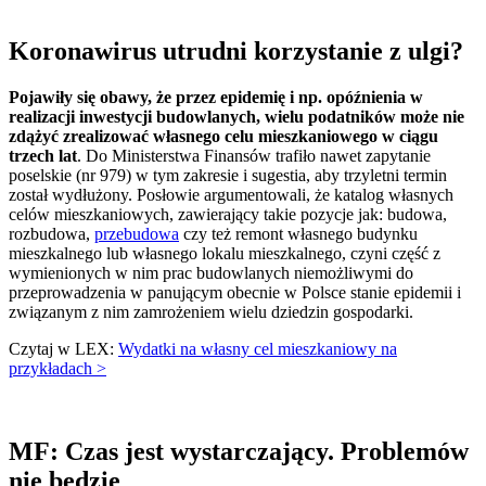
Koronawirus utrudni korzystanie z ulgi?
Pojawiły się obawy, że przez epidemię i np. opóźnienia w
realizacji inwestycji budowlanych, wielu podatników może nie
zdążyć zrealizować własnego celu mieszkaniowego w ciągu
trzech lat
. Do Ministerstwa Finansów trafiło nawet zapytanie
poselskie (nr 979) w tym zakresie i sugestia, aby trzyletni termin
został wydłużony. Posłowie argumentowali, że katalog własnych
celów mieszkaniowych, zawierający takie pozycje jak: budowa,
rozbudowa,
przebudowa
czy też remont własnego budynku
mieszkalnego lub własnego lokalu mieszkalnego, czyni część z
wymienionych w nim prac budowlanych niemożliwymi do
przeprowadzenia w panującym obecnie w Polsce stanie epidemii i
związanym z nim zamrożeniem wielu dziedzin gospodarki.
Czytaj w LEX:
Wydatki na własny cel mieszkaniowy na
przykładach >
MF: Czas jest wystarczający. Problemów
nie będzie