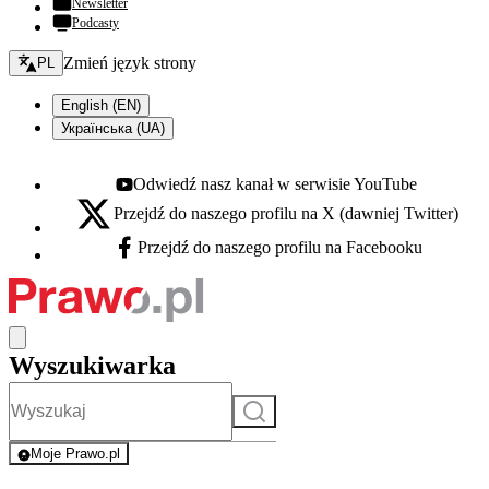
Newsletter
Podcasty
Zmień język - bieżący:
Zmień język strony
PL
English (EN)
Українська (UA)
Odwiedź nasz kanał w serwisie YouTube
Youtube - otwiera się w nowej karcie
Przejdź do naszego profilu na X (dawniej Twitter)
X - otwiera się w nowej karcie
Przejdź do naszego profilu na Facebooku
Facebook - otwiera się w nowej karcie
Wyszukiwarka
Szukaj
Moje Prawo.pl
- rejestracja i logowanie do serwisu