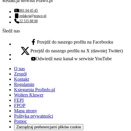
Redakcja serwisu Prawo.pl
801 04 45 45
Numer telefonu:
redakcja@prawo.pl
Adres email:
22 535 88 00
Numer telefonu:
Śledź nas
Przejdź do naszego profilu na Facebooku
facebook - otwiera się w nowej karcie
Przejdź do naszego profilu na X (dawniej Twitter)
x - otwiera się w nowej karcie
Odwiedź nasz kanał w serwisie YouTube
youtube - otwiera się w nowej karcie
O nas
Zespół
Kontakt
Regulamin
Księgarnia Profinfo.pl
Wolters Kluwer
FEPI
FPOP
Mapa strony
Polityka prywatności
Pomoc
Zarządzaj preferencjami plików cookie