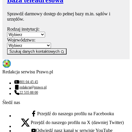
Baza teleadresowa
Sprawdź darmowy dostęp do pełnej bazy m.in. sądów i
urzędów.
Rodzaj instytucji:
Województwo:
Szukaj danych kontaktowych
Redakcja serwisu Prawo.pl
801 04 45 45
Numer telefonu:
redakcja@prawo.pl
Adres email:
22 535 88 00
Numer telefonu:
Śledź nas
Przejdź do naszego profilu na Facebooku
facebook - otwiera się w nowej karcie
Przejdź do naszego profilu na X (dawniej Twitter)
x - otwiera się w nowej karcie
Odwiedź nasz kanał w serwisie YouTube