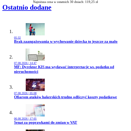
Najniższa cena w ostatnich 30 dniach: 119,25 zł
Ostatnio dodane
05:32
Przejdź do artykułu:
Brak zaangażowania w wychowanie dziecka to jeszcze za mało
07.08.2026 | 14:47
Przejdź do artykułu:
MF: Dyrektor KIS ma wydawać interpretacje ws. podatku od
nieruchomości
07.08.2026 | 05:08
Przejdź do artykułu:
Ofiarom ataków hakerskich trudno odliczyć koszty podatkowe
06.08.2026 | 17:05
Przejdź do artykułu:
Senat za poprawkami do zmian w VAT