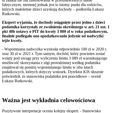
ta zasada nie ma zastosowania w przedstawionych stanie
faktycznym, niemniej jednak jest to istotny punkt dla rodziców,
których małoletnie dzieci uzyskują dochody – podkreśla Łukasz
Rutkowski.
Ekspert wyjaśnia, że dochody osiągnięte przez jedno z dzieci
podatnika korzystały ze zwolnienia określonego w art. 21 ust. 1
pkt 40b ustawy o PIT do kwoty 3 800 zł w roku podatkowym,
finalnie podlegało ono opodatkowaniu jedynie od nadwyżki
tejże kwoty.
- Wspomniana nadwyżka wyniosła odpowiednio 100 zł w 2020 r.
oraz 30 zł w 2021 r. Tym samym, dochód, który powinien zostać
wzięty pod uwagę przy wyliczeniu limitu 3 089 zł warunkującego
możliwość skorzystania z ulgi prorodzinnej według podatnika
znajdował się poniżej wspomnianego limitu w obu latach
podatkowych, których dotyczy wniosek. Dyrektor KIS słusznie
potwierdził, że stanowiska podatnika jest prawidłowe – ocenił
Łukasz Rutkowski.
Ważna jest wykładnia celowościowa
Pozytywnie interpretacje ocenia kolejny ekspert. - Stanowisko