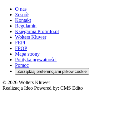
youtube - otwiera się w nowej karcie
O nas
Zespół
Kontakt
Regulamin
Księgarnia Profinfo.pl
Wolters Kluwer
FEPI
FPOP
Mapa strony
Polityka prywatności
Pomoc
Zarządzaj preferencjami plików cookie
© 2026 Wolters Kluwer
Realizacja Ideo Powered by:
CMS Edito