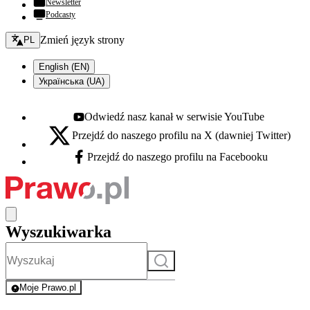
Newsletter
Podcasty
Zmień język - bieżący:
Zmień język strony
PL
English (EN)
Українська (UA)
Odwiedź nasz kanał w serwisie YouTube
Youtube - otwiera się w nowej karcie
Przejdź do naszego profilu na X (dawniej Twitter)
X - otwiera się w nowej karcie
Przejdź do naszego profilu na Facebooku
Facebook - otwiera się w nowej karcie
Wyszukiwarka
Szukaj
Moje Prawo.pl
- rejestracja i logowanie do serwisu