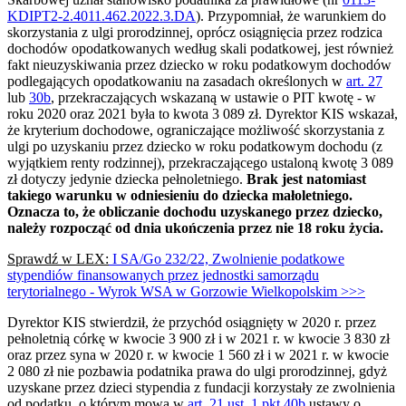
KDIPT2-2.4011.462.2022.3.DA
). Przypomniał, że warunkiem do
skorzystania z ulgi prorodzinnej, oprócz osiągnięcia przez rodzica
dochodów opodatkowanych według skali podatkowej, jest również
fakt nieuzyskiwania przez dziecko w roku podatkowym dochodów
podlegających opodatkowaniu na zasadach określonych w
art. 27
lub
30b
, przekraczających wskazaną w ustawie o PIT kwotę - w
roku 2020 oraz 2021 była to kwota 3 089 zł. Dyrektor KIS wskazał,
że kryterium dochodowe, ograniczające możliwość skorzystania z
ulgi po uzyskaniu przez dziecko w roku podatkowym dochodu (z
wyjątkiem renty rodzinnej), przekraczającego ustaloną kwotę 3 089
zł dotyczy jedynie dziecka pełnoletniego.
Brak jest natomiast
takiego warunku w odniesieniu do dziecka małoletniego.
Oznacza to, że obliczanie dochodu uzyskanego przez dziecko,
należy rozpocząć od dnia ukończenia przez nie 18 roku życia.
Sprawdź w LEX:
I SA/Go 232/22, Zwolnienie podatkowe
stypendiów finansowanych przez jednostki samorządu
terytorialnego - Wyrok WSA w Gorzowie Wielkopolskim >>>
Dyrektor KIS stwierdził, że przychód osiągnięty w 2020 r. przez
pełnoletnią córkę w kwocie 3 900 zł i w 2021 r. w kwocie 3 830 zł
oraz przez syna w 2020 r. w kwocie 1 560 zł i w 2021 r. w kwocie
2 080 zł nie pozbawia podatnika prawa do ulgi prorodzinnej, gdyż
uzyskane przez dzieci stypendia z fundacji korzystały ze zwolnienia
od podatku, o którym mowa w
art. 21 ust. 1 pkt 40b
ustawy o