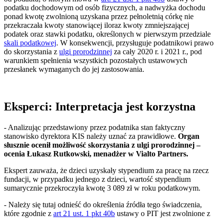
podatku dochodowym od osób fizycznych, a nadwyżka dochodu
ponad kwotę zwolnioną uzyskana przez pełnoletnią córkę nie
przekraczała kwoty stanowiącej iloraz kwoty zmniejszającej
podatek oraz stawki podatku, określonych w pierwszym przedziale
skali podatkowej
. W konsekwencji, przysługuje podatnikowi prawo
do skorzystania z
ulgi prorodzinnej
za cały 2020 r. i 2021 r., pod
warunkiem spełnienia wszystkich pozostałych ustawowych
przesłanek wymaganych do jej zastosowania.
Eksperci: Interpretacja jest korzystna
- Analizując przedstawiony przez podatnika stan faktyczny
stanowisko dyrektora KIS należy uznać za prawidłowe.
Organ
słusznie ocenił możliwość skorzystania z ulgi prorodzinnej –
ocenia Łukasz Rutkowski, menadżer w Vialto Partners.
Ekspert zauważa, że dzieci uzyskały stypendium za pracę na rzecz
fundacji, w przypadku jednego z dzieci, wartość stypendium
sumarycznie przekroczyła kwotę 3 089 zł w roku podatkowym.
- Należy się tutaj odnieść do określenia źródła tego świadczenia,
które zgodnie z
art 21 ust. 1 pkt 40b
ustawy o PIT jest zwolnione z