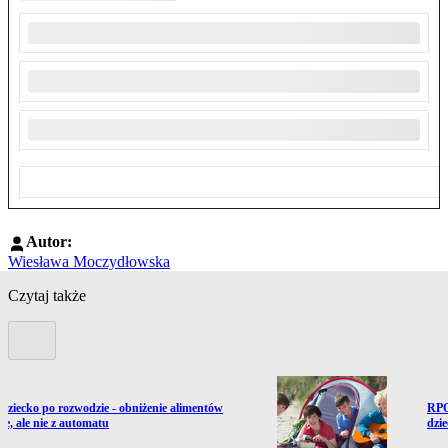
Autor:
Wiesława Moczydłowska
Czytaj także
Poprzedni slide
ź do artykułu:
Prze
dziecko po rozwodzie - obniżenie alimentów
RPO
we, ale nie z automatu
dzi