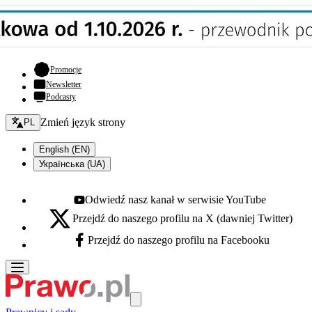
- otwiera się w nowej karcie
Promocje
Newsletter
Podcasty
Zmień język - bieżący:
Zmień język strony
PL
English (EN)
Українська (UA)
Odwiedź nasz kanał w serwisie YouTube
Youtube - otwiera się w nowej karcie
Przejdź do naszego profilu na X (dawniej Twitter)
X - otwiera się w nowej karcie
Przejdź do naszego profilu na Facebooku
Facebook - otwiera się w nowej karcie