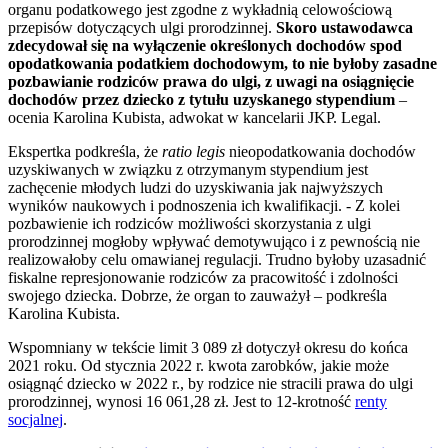
organu podatkowego jest zgodne z wykładnią celowościową
przepisów dotyczących ulgi prorodzinnej.
Skoro ustawodawca
zdecydował się na wyłączenie określonych dochodów spod
opodatkowania podatkiem dochodowym, to nie byłoby zasadne
pozbawianie rodziców prawa do ulgi, z uwagi na osiągnięcie
dochodów przez dziecko z tytułu uzyskanego stypendium
–
ocenia Karolina Kubista, adwokat w kancelarii JKP. Legal.
Ekspertka podkreśla, że
ratio legis
nieopodatkowania dochodów
uzyskiwanych w związku z otrzymanym stypendium jest
zachęcenie młodych ludzi do uzyskiwania jak najwyższych
wyników naukowych i podnoszenia ich kwalifikacji. - Z kolei
pozbawienie ich rodziców możliwości skorzystania z ulgi
prorodzinnej mogłoby wpływać demotywująco i z pewnością nie
realizowałoby celu omawianej regulacji. Trudno byłoby uzasadnić
fiskalne represjonowanie rodziców za pracowitość i zdolności
swojego dziecka. Dobrze, że organ to zauważył – podkreśla
Karolina Kubista.
Wspomniany w tekście limit 3 089 zł dotyczył okresu do końca
2021 roku. Od stycznia 2022 r. kwota zarobków, jakie może
osiągnąć dziecko w 2022 r., by rodzice nie stracili prawa do ulgi
prorodzinnej, wynosi 16 061,28 zł. Jest to 12-krotność
renty
socjalnej
.