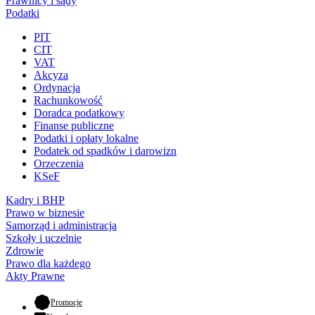
Prawnicy i sądy
Podatki
PIT
CIT
VAT
Akcyza
Ordynacja
Rachunkowość
Doradca podatkowy
Finanse publiczne
Podatki i opłaty lokalne
Podatek od spadków i darowizn
Orzeczenia
KSeF
Kadry i BHP
Prawo w biznesie
Samorząd i administracja
Szkoły i uczelnie
Zdrowie
Prawo dla każdego
Akty Prawne
- otwiera się w nowej karcie
Promocje