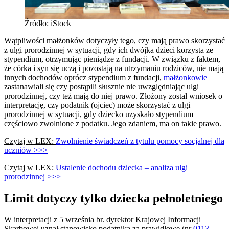
Źródło: iStock
Wątpliwości małżonków dotyczyły tego, czy mają prawo skorzystać
z ulgi prorodzinnej w sytuacji, gdy ich dwójka dzieci korzysta ze
stypendium, otrzymując pieniądze z fundacji. W związku z faktem,
że córka i syn się uczą i pozostają na utrzymaniu rodziców, nie mają
innych dochodów oprócz stypendium z fundacji,
małżonkowie
zastanawiali się czy postąpili słusznie nie uwzględniając ulgi
prorodzinnej, czy też mają do niej prawo. Złożony został wniosek o
interpretację, czy podatnik (ojciec) może skorzystać z ulgi
prorodzinnej w sytuacji, gdy dziecko uzyskało stypendium
częściowo zwolnione z podatku. Jego zdaniem, ma on takie prawo.
Czytaj w LEX:
Zwolnienie świadczeń z tytułu pomocy socjalnej dla
uczniów >>>
Czytaj w LEX:
Ustalenie dochodu dziecka – analiza ulgi
prorodzinnej >>>
Limit dotyczy tylko dziecka pełnoletniego
W interpretacji z 5 września br. dyrektor Krajowej Informacji
Skarbowej uznał stanowisko podatnika za prawidłowe (nr
0113-