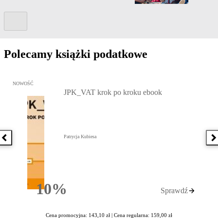
Kolejny slide
Polecamy książki podatkowe
Przejdź do: JPK_VAT krok po kroku ebook, Patrycja Kubiesa - otw
NOWOŚĆ
JPK_VAT krok po kroku ebook
Patrycja Kubiesa
Poprzednia książka
N
10%
Sprawdź
Rabatu
Cena promocyjna: 143,10 zł |
Cena regularna: 159,00 zł