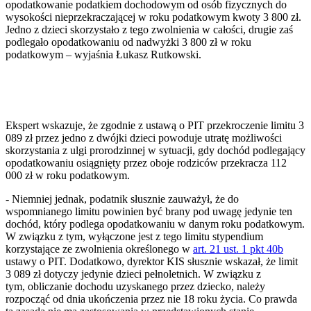
opodatkowanie podatkiem dochodowym od osób fizycznych do
wysokości nieprzekraczającej w roku podatkowym kwoty 3 800 zł.
Jedno z dzieci skorzystało z tego zwolnienia w całości, drugie zaś
podlegało opodatkowaniu od nadwyżki 3 800 zł w roku
podatkowym – wyjaśnia Łukasz Rutkowski.
Ekspert wskazuje, że zgodnie z ustawą o PIT przekroczenie limitu 3
089 zł przez jedno z dwójki dzieci powoduje utratę możliwości
skorzystania z ulgi prorodzinnej w sytuacji, gdy dochód podlegający
opodatkowaniu osiągnięty przez oboje rodziców przekracza 112
000 zł w roku podatkowym.
- Niemniej jednak, podatnik słusznie zauważył, że do
wspomnianego limitu powinien być brany pod uwagę jedynie ten
dochód, który podlega opodatkowaniu w danym roku podatkowym.
W związku z tym, wyłączone jest z tego limitu stypendium
korzystające ze zwolnienia określonego w
art. 21 ust. 1 pkt 40b
ustawy o PIT. Dodatkowo, dyrektor KIS słusznie wskazał, że limit
3 089 zł dotyczy jedynie dzieci pełnoletnich. W związku z
tym, obliczanie dochodu uzyskanego przez dziecko, należy
rozpocząć od dnia ukończenia przez nie 18 roku życia. Co prawda