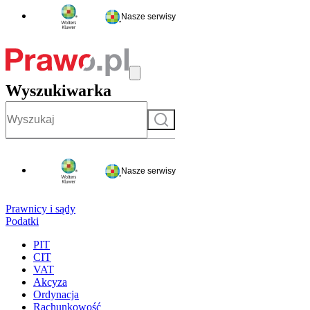
Nasze serwisy
Wyszukiwarka
Szukaj
Nasze serwisy
Prawnicy i sądy
Podatki
PIT
CIT
VAT
Akcyza
Ordynacja
Rachunkowość