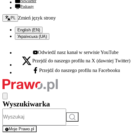
Newsletter
Podcasty
Zmień język - bieżący:
Zmień język strony
PL
English (EN)
Українська (UA)
Odwiedź nasz kanał w serwisie YouTube
Youtube - otwiera się w nowej karcie
Przejdź do naszego profilu na X (dawniej Twitter)
X - otwiera się w nowej karcie
Przejdź do naszego profilu na Facebooku
Facebook - otwiera się w nowej karcie
Wyszukiwarka
Szukaj
Moje Prawo.pl
- rejestracja i logowanie do serwisu