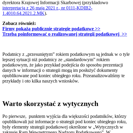
dyrektora Krajowej Informacji Skarbowej (przykładowo
interpretacja z 26 maja 2021 r., nr 0111-KDIB2-
1.4010.64.2021.2.MK
).
Zobacz również:
Firmy pokażą publicznie strategie podatkowe
>>
Trzeba poinformować o realizowanej strategii podatkowej
>>
Podatnicy z „przesuniętym” rokiem podatkowym są jednak w o tyle
lepszej sytuacji niż podatnicy ze „standardowym” rokiem
podatkowym, że jako przykład podejścia do sposobu prezentacji
danych w informacji o strategii mogą im posłużyć dokumenty
opublikowane pod koniec ubiegłego roku. Przeanalizowaliśmy te
przykłady i oto kilka naszych wniosków.
Warto skorzystać z wytycznych
Po pierwsze, punktem wyjścia dla większości podatników, którzy
opublikowali już informacje o strategii pod koniec ubiegłego roku,
były elementy strategii podatkowej określone w „Wytycznych w
zakresie Ram Wewnętrznego Nadzoru Podatkowego”. W