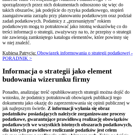
sporządzonych przez nich dokumentach odnoszono się więc do
takich obszarów, jak podejście do ryzyka podatkowego, stopień
zaangażowania zarządu przy planowaniu podatkowym oraz podział
zadań podatkowych. Podatnicy z „przesuniętym” rokiem
podatkowym mogą to potraktować jako istotną wskazówkę co do
treści informacji o strategii, zważywszy na to, że przepisy o strategii
nie zawierają zamkniętego katalogu elementów, które powinny się
w niej znaleźć.
Kubiesa Patrycja:
Obowiązek informowania o strategii podatkowej -
PORADNIK >
Informacja o strategii jako element
budowania wizerunku firmy
Ponadto, analizując treść opublikowanych strategii można dojść do
wniosku, że podatnicy potraktowali obowiązek publikacji tego
dokumentu jako okazję do zaprezentowania się opinii publicznej w
jak najlepszym świetle.
Z informacji wyłania się obraz
podatników posiadających należycie zorganizowane procesy
podatkowe, gwarantujące prawidłową realizację obowiązków
podatkowych we wszystkich istotnych obszarach podatkowych,
dla których prawidłowe rozliczanie podatków jest celem