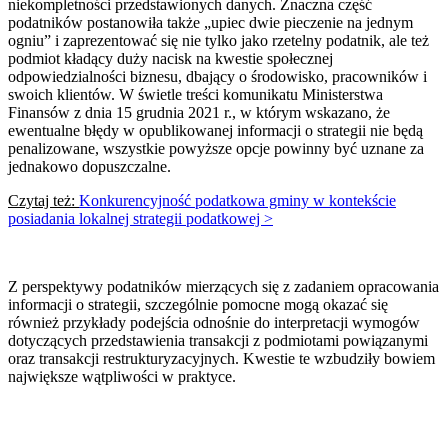
niekompletności przedstawionych danych. Znaczna część
podatników postanowiła także „upiec dwie pieczenie na jednym
ogniu” i zaprezentować się nie tylko jako rzetelny podatnik, ale też
podmiot kładący duży nacisk na kwestie społecznej
odpowiedzialności biznesu, dbający o środowisko, pracowników i
swoich klientów. W świetle treści komunikatu Ministerstwa
Finansów z dnia 15 grudnia 2021 r., w którym wskazano, że
ewentualne błędy w opublikowanej informacji o strategii nie będą
penalizowane, wszystkie powyższe opcje powinny być uznane za
jednakowo dopuszczalne.
Czytaj też:
Konkurencyjność podatkowa gminy w kontekście
posiadania lokalnej strategii podatkowej >
Z perspektywy podatników mierzących się z zadaniem opracowania
informacji o strategii, szczególnie pomocne mogą okazać się
również przykłady podejścia odnośnie do interpretacji wymogów
dotyczących przedstawienia transakcji z podmiotami powiązanymi
oraz transakcji restrukturyzacyjnych. Kwestie te wzbudziły bowiem
największe wątpliwości w praktyce.