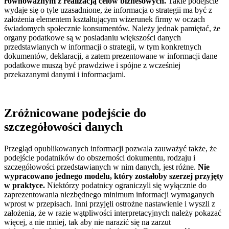
równoważnym z realizacją celów biznesowych.
Takie podejście
wydaje się o tyle uzasadnione, że informacja o strategii ma być z
założenia elementem kształtującym wizerunek firmy w oczach
świadomych społecznie konsumentów. Należy jednak pamiętać, że
organy podatkowe są w posiadaniu większości danych
przedstawianych w informacji o strategii, w tym konkretnych
dokumentów, deklaracji, a zatem prezentowane w informacji dane
podatkowe muszą być prawdziwe i spójne z wcześniej
przekazanymi danymi i informacjami.
Zróżnicowane podejście do
szczegółowości danych
Przegląd opublikowanych informacji pozwala zauważyć także, że
podejście podatników do obszerności dokumentu, rodzaju i
szczegółowości przedstawianych w nim danych, jest różne.
Nie
wypracowano jednego modelu, który zostałoby szerzej przyjęty
w praktyce.
Niektórzy podatnicy ograniczyli się wyłącznie do
zaprezentowania niezbędnego minimum informacji wymaganych
wprost w przepisach. Inni przyjęli ostrożne nastawienie i wyszli z
założenia, że w razie wątpliwości interpretacyjnych należy pokazać
więcej, a nie mniej, tak aby nie narazić się na zarzut