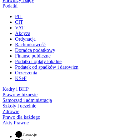
Prawnicy i sądy
Podatki
PIT
CIT
VAT
Akcyza
Ordynacja
Rachunkowość
Doradca podatkowy
Finanse publiczne
Podatki i opłaty lokalne
Podatek od spadków i darowizn
Orzeczenia
KSeF
Kadry i BHP
Prawo w biznesie
Samorząd i administracja
Szkoły i uczelnie
Zdrowie
Prawo dla każdego
Akty Prawne
- otwiera się w nowej karcie
Promocje