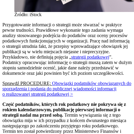
Źródło: iStock
Przygotowanie informacji o strategii może stwarzać w praktyce
pewne trudności. Prawidłowe wykonanie tego zadania wymaga
analizy stosowanego podejścia do podatków oraz oceny procesów
podatkowych funkcjonujących w organizacji. Pracę nad informacją
o strategii utrudnia fakt, że przepisy wprowadzające obowiązek jej
publikacji są w wielu miejscach niejasne i nieprecyzyjne.
Przykładowo, nie definiują pojęcia „
strategii podatkowej
”.
Podatnicy opracowując informację o strategii muszą zatem w dużym
stopniu samodzielnie ocenić, jakie dane należy przedstawić w
dokumencie oraz jaki powinien być ich poziom szczegółowości.
Sprawdź PROCEDURĘ:
Obowiązki podatników obowiązanych do
sporządzenia i podania do publicznej wiadomości informacji
o realizowanej strategii podatkowej >
Część podatników, których rok podatkowy nie pokrywa się z
rokiem kalendarzowym, publikację pierwszej informacji o
strategii nadal ma przed sobą.
Termin wywiązania się z tego
obowiązku mija w ich przypadku z końcem dwunastego miesiąca
następującego po zakończeniu przyjętego roku podatkowego.
Termin ten został potwierdzony przez Ministerstwo Finansów i