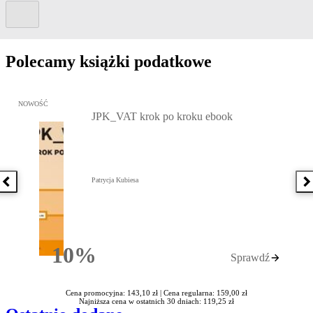
Kolejny slide
Polecamy książki podatkowe
Przejdź do: JPK_VAT krok po kroku ebook, Patrycja Kubiesa - otw
NOWOŚĆ
JPK_VAT krok po kroku ebook
Patrycja Kubiesa
Poprzednia książka
N
10%
Sprawdź
Rabatu
Cena promocyjna: 143,10 zł |
Cena regularna: 159,00 zł
Najniższa cena w ostatnich 30 dniach: 119,25 zł