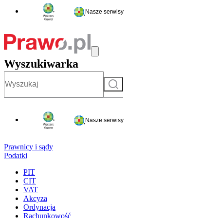
Nasze serwisy
Wyszukiwarka
Szukaj
Nasze serwisy
Prawnicy i sądy
Podatki
PIT
CIT
VAT
Akcyza
Ordynacja
Rachunkowość