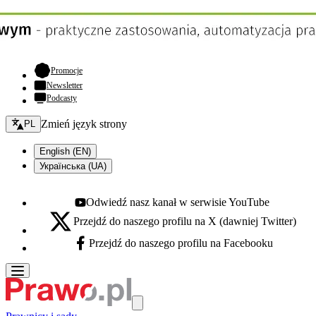
- otwiera się w nowej karcie
Promocje
Newsletter
Podcasty
Zmień język - bieżący:
Zmień język strony
PL
English (EN)
Українська (UA)
Odwiedź nasz kanał w serwisie YouTube
Youtube - otwiera się w nowej karcie
Przejdź do naszego profilu na X (dawniej Twitter)
X - otwiera się w nowej karcie
Przejdź do naszego profilu na Facebooku
Facebook - otwiera się w nowej karcie