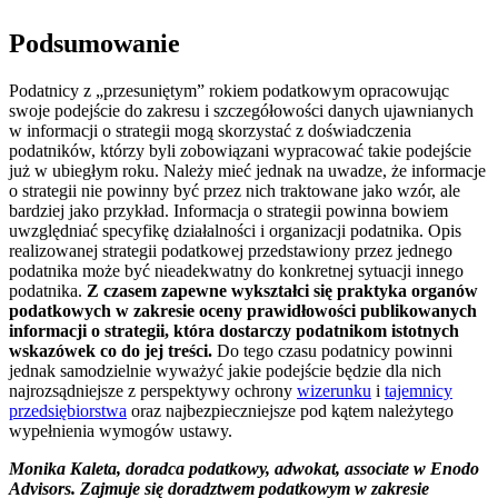
Podsumowanie
Podatnicy z „przesuniętym” rokiem podatkowym opracowując
swoje podejście do zakresu i szczegółowości danych ujawnianych
w informacji o strategii mogą skorzystać z doświadczenia
podatników, którzy byli zobowiązani wypracować takie podejście
już w ubiegłym roku. Należy mieć jednak na uwadze, że informacje
o strategii nie powinny być przez nich traktowane jako wzór, ale
bardziej jako przykład. Informacja o strategii powinna bowiem
uwzględniać specyfikę działalności i organizacji podatnika. Opis
realizowanej strategii podatkowej przedstawiony przez jednego
podatnika może być nieadekwatny do konkretnej sytuacji innego
podatnika.
Z czasem zapewne wykształci się praktyka organów
podatkowych w zakresie oceny prawidłowości publikowanych
informacji o strategii, która dostarczy podatnikom istotnych
wskazówek co do jej treści.
Do tego czasu podatnicy powinni
jednak samodzielnie wyważyć jakie podejście będzie dla nich
najrozsądniejsze z perspektywy ochrony
wizerunku
i
tajemnicy
przedsiębiorstwa
oraz najbezpieczniejsze pod kątem należytego
wypełnienia wymogów ustawy.
Monika Kaleta, doradca podatkowy, adwokat, associate w Enodo
Advisors. Zajmuje się doradztwem podatkowym w zakresie