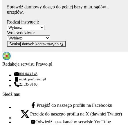
Sprawdź darmowy dostęp do pełnej bazy m.in. sądów i
urzędów.
Rodzaj instytucji:
Województwo:
Szukaj danych kontaktowych
Redakcja serwisu Prawo.pl
801 04 45 45
Numer telefonu:
redakcja@prawo.pl
Adres email:
22 535 88 00
Numer telefonu:
Śledź nas
Przejdź do naszego profilu na Facebooku
facebook - otwiera się w nowej karcie
Przejdź do naszego profilu na X (dawniej Twitter)
x - otwiera się w nowej karcie
Odwiedź nasz kanał w serwisie YouTube
youtube - otwiera się w nowej karcie