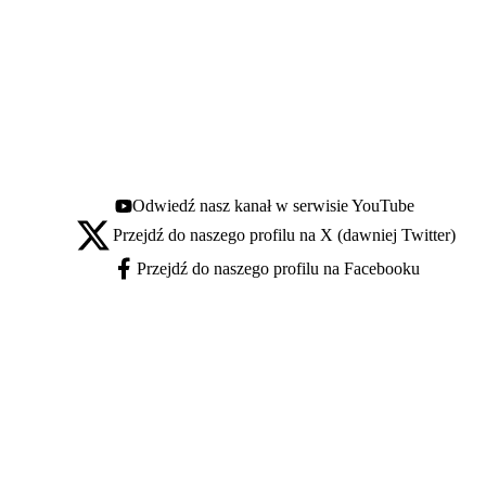
Odwiedź nasz kanał w serwisie YouTube
Youtube - otwiera się w nowej karcie
Przejdź do naszego profilu na X (dawniej Twitter)
X - otwiera się w nowej karcie
Przejdź do naszego profilu na Facebooku
Facebook - otwiera się w nowej karcie