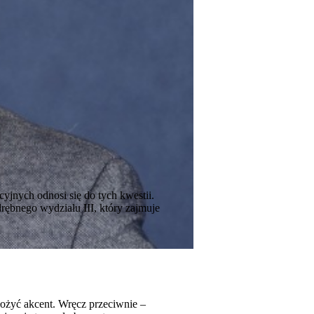
yjnych odnosi się do tych kwestii.
ębnego wydziału III, który zajmuje
łożyć akcent. Wręcz przeciwnie –