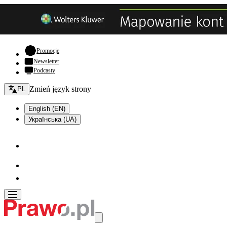
- otwiera się w nowej karcie
Promocje
Newsletter
Podcasty
Zmień język - bieżący:
Zmień język strony
PL
English (EN)
Українська (UA)