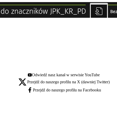
Odwiedź nasz kanał w serwisie YouTube
Youtube - otwiera się w nowej karcie
Przejdź do naszego profilu na X (dawniej Twitter)
X - otwiera się w nowej karcie
Przejdź do naszego profilu na Facebooku
Facebook - otwiera się w nowej karcie