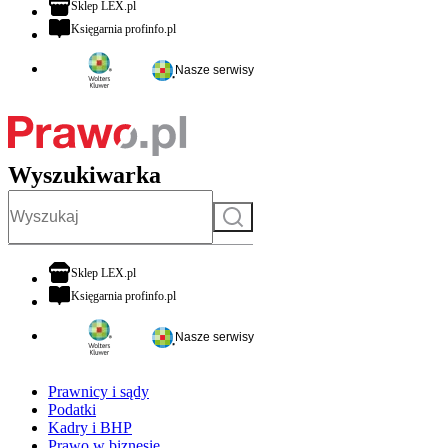
otwiera się w nowej karcie
Sklep LEX.pl
otwiera się w nowej karcie
Księgarnia profinfo.pl
Nasze serwisy
Wyszukiwarka
Szukaj
otwiera się w nowej karcie
Sklep LEX.pl
otwiera się w nowej karcie
Księgarnia profinfo.pl
Nasze serwisy
Prawnicy i sądy
Podatki
Kadry i BHP
Prawo w biznesie