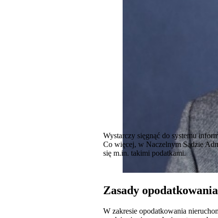
Wystarczy sięgnąć do systemu inform
Co więcej, w Naczelnym Sądzie Admi
się m.in. takimi podatkami.
Zasady opodatkowania
W zakresie opodatkowania nieruchomo