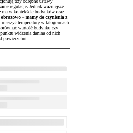
cjonują trzy odrębne ustawy
żsame regulacje. Jednak ważniejsze
nie ma w kontekście budynków oraz
c obrazowo – mamy do czynienia z
y mierzyć temperaturę w kilogramach
y porównać wartość budynku czy
punktu widzenia danina od nich
d powierzchni.