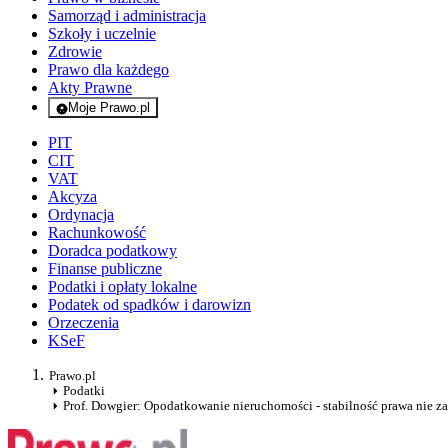
Samorząd i administracja
Szkoły i uczelnie
Zdrowie
Prawo dla każdego
Akty Prawne
Moje Prawo.pl
- rejestracja i logowanie do serwisu
PIT
CIT
VAT
Akcyza
Ordynacja
Rachunkowość
Doradca podatkowy
Finanse publiczne
Podatki i opłaty lokalne
Podatek od spadków i darowizn
Orzeczenia
KSeF
Prawo.pl
Podatki
Prof. Dowgier: Opodatkowanie nieruchomości - stabilność prawa nie zaw