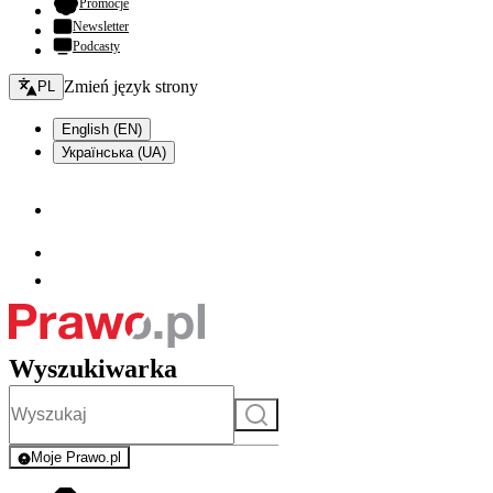
- otwiera się w nowej karcie
Promocje
Newsletter
Podcasty
Zmień język - bieżący:
Zmień język strony
PL
English (EN)
Українська (UA)
Wyszukiwarka
Szukaj
Moje Prawo.pl
- rejestracja i logowanie do serwisu