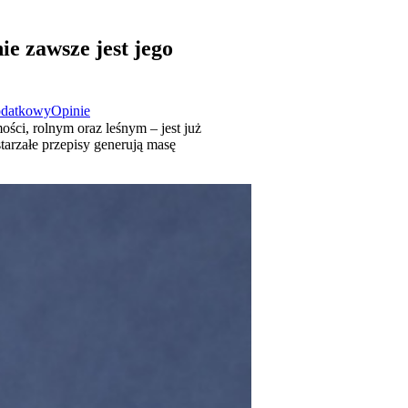
e zawsze jest jego
odatkowy
Opinie
ci, rolnym oraz leśnym – jest już
arzałe przepisy generują masę