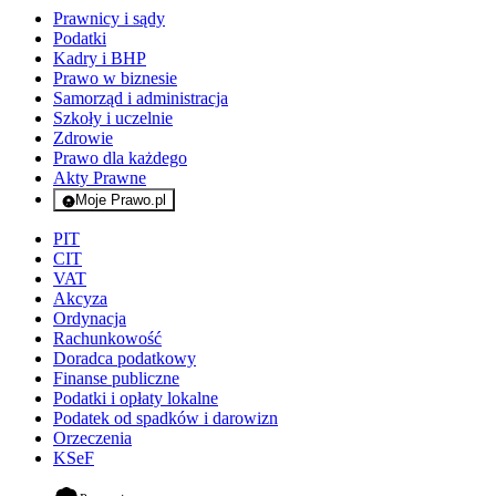
Prawnicy i sądy
Podatki
Kadry i BHP
Prawo w biznesie
Samorząd i administracja
Szkoły i uczelnie
Zdrowie
Prawo dla każdego
Akty Prawne
Moje Prawo.pl
- rejestracja i logowanie do serwisu
PIT
CIT
VAT
Akcyza
Ordynacja
Rachunkowość
Doradca podatkowy
Finanse publiczne
Podatki i opłaty lokalne
Podatek od spadków i darowizn
Orzeczenia
KSeF