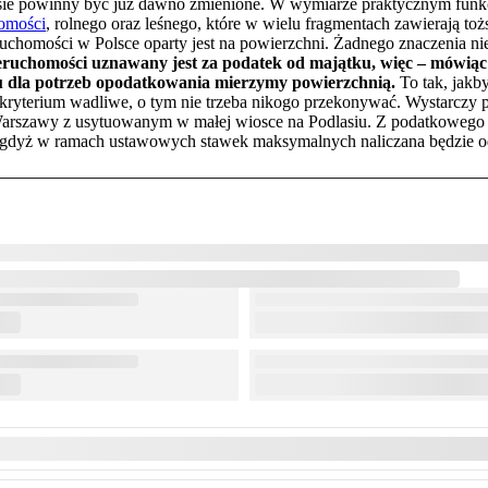
resie powinny być już dawno zmienione. W wymiarze praktycznym funk
homości
, rolnego oraz leśnego, które w wielu fragmentach zawierają to
eruchomości w Polsce oparty jest na powierzchni. Żadnego znaczenia 
eruchomości uznawany jest za podatek od majątku, więc – mówią
ku dla potrzeb opodatkowania mierzymy powierzchnią.
To tak, jakb
t to kryterium wadliwe, o tym nie trzeba nikogo przekonywać. Wystarcz
Warszawy z usytuowanym w małej wiosce na Podlasiu. Z podatkowego 
 gdyż w ramach ustawowych stawek maksymalnych naliczana będzie o