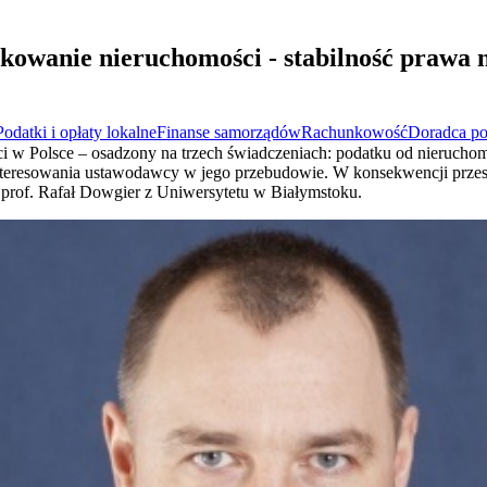
owanie nieruchomości - stabilność prawa ni
Podatki i opłaty lokalne
Finanse samorządów
Rachunkowość
Doradca p
w Polsce – osadzony na trzech świadczeniach: podatku od nieruchomoś
interesowania ustawodawcy w jego przebudowie. W konsekwencji przest
 prof. Rafał Dowgier z Uniwersytetu w Białymstoku.