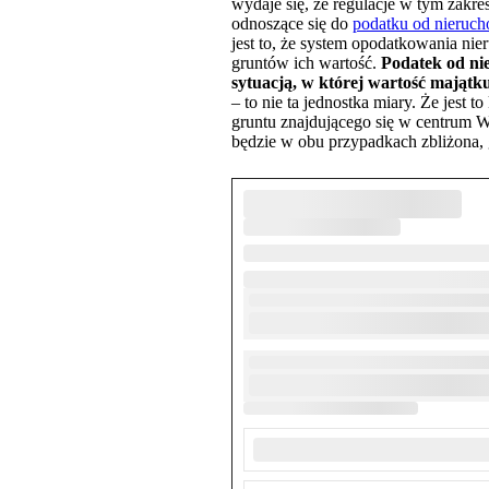
wydaje się, że regulacje w tym zak
odnoszące się do
podatku od nieruc
jest to, że system opodatkowania ni
gruntów ich wartość.
Podatek od ni
sytuacją, w której wartość mająt
– to nie ta jednostka miary. Że jes
gruntu znajdującego się w centrum 
będzie w obu przypadkach zbliżona,