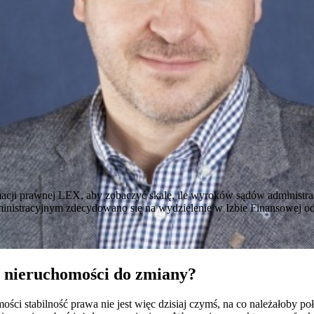
acji prawnej LEX, aby zobaczyć skalę, ile wyroków sądów administrac
nistracyjnym zdecydowano się na wydzielenie w Izbie Finansowej odr
 nieruchomości do zmiany?
ści stabilność prawa nie jest więc dzisiaj czymś, na co należałoby po