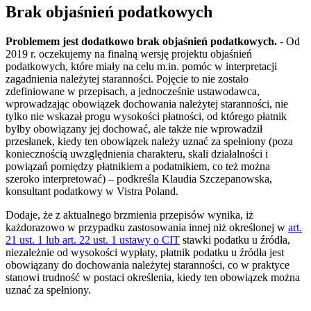
Brak objaśnień podatkowych
Problemem jest dodatkowo brak objaśnień podatkowych.
- Od
2019 r. oczekujemy na finalną wersję projektu objaśnień
podatkowych, które miały na celu m.in. pomóc w interpretacji
zagadnienia należytej staranności. Pojęcie to nie zostało
zdefiniowane w przepisach, a jednocześnie ustawodawca,
wprowadzając obowiązek dochowania należytej staranności, nie
tylko nie wskazał progu wysokości płatności, od którego płatnik
byłby obowiązany jej dochować, ale także nie wprowadził
przesłanek, kiedy ten obowiązek należy uznać za spełniony (poza
koniecznością uwzględnienia charakteru, skali działalności i
powiązań pomiędzy płatnikiem a podatnikiem, co też można
szeroko interpretować) – podkreśla Klaudia Szczepanowska,
konsultant podatkowy w Vistra Poland.
Dodaje, że z aktualnego brzmienia przepisów wynika, iż
każdorazowo w przypadku zastosowania innej niż określonej w
art.
21 ust. 1 lub art. 22 ust. 1 ustawy o CIT
stawki podatku u źródła,
niezależnie od wysokości wypłaty, płatnik podatku u źródła jest
obowiązany do dochowania należytej staranności, co w praktyce
stanowi trudność w postaci określenia, kiedy ten obowiązek można
uznać za spełniony.