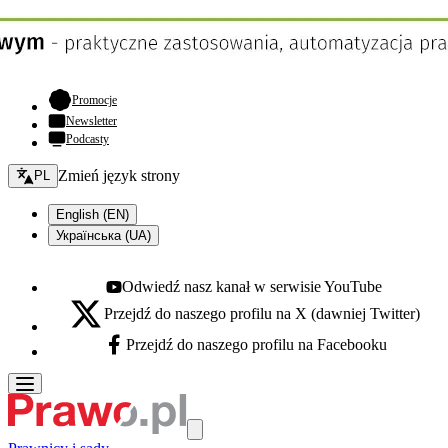
- otwiera się w nowej karcie
Promocje
Newsletter
Podcasty
Zmień język - bieżący:
Zmień język strony
PL
English (EN)
Українська (UA)
Odwiedź nasz kanał w serwisie YouTube
Youtube - otwiera się w nowej karcie
Przejdź do naszego profilu na X (dawniej Twitter)
X - otwiera się w nowej karcie
Przejdź do naszego profilu na Facebooku
Facebook - otwiera się w nowej karcie