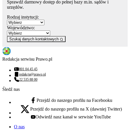
Sprawdź darmowy dostęp do pełnej bazy m.in. sądów i
urzędów.
Rodzaj instytucji:
Województwo:
Szukaj danych kontaktowych
Redakcja serwisu Prawo.pl
801 04 45 45
Numer telefonu:
redakcja@prawo.pl
Adres email:
22 535 88 00
Numer telefonu:
Śledź nas
Przejdź do naszego profilu na Facebooku
facebook - otwiera się w nowej karcie
Przejdź do naszego profilu na X (dawniej Twitter)
x - otwiera się w nowej karcie
Odwiedź nasz kanał w serwisie YouTube
youtube - otwiera się w nowej karcie
O nas