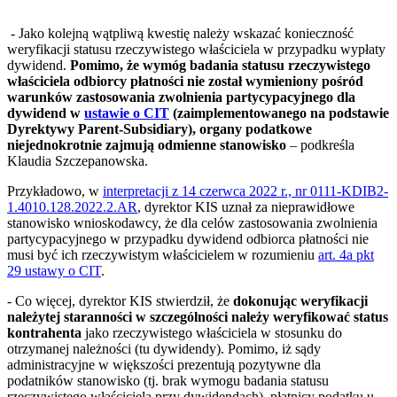
- Jako kolejną wątpliwą kwestię należy wskazać konieczność
weryfikacji statusu rzeczywistego właściciela w przypadku wypłaty
dywidend.
Pomimo, że wymóg badania statusu rzeczywistego
właściciela odbiorcy płatności nie został wymieniony pośród
warunków zastosowania zwolnienia partycypacyjnego dla
dywidend w
ustawie o CIT
(zaimplementowanego na podstawie
Dyrektywy Parent-Subsidiary), organy podatkowe
niejednokrotnie zajmują odmienne stanowisko
– podkreśla
Klaudia Szczepanowska.
Przykładowo, w
interpretacji z 14 czerwca 2022 r., nr 0111-KDIB2-
1.4010.128.2022.2.AR
, dyrektor KIS uznał za nieprawidłowe
stanowisko wnioskodawcy, że dla celów zastosowania zwolnienia
partycypacyjnego w przypadku dywidend odbiorca płatności nie
musi być ich rzeczywistym właścicielem w rozumieniu
art. 4a pkt
29 ustawy o CIT
.
- Co więcej, dyrektor KIS stwierdził, że
dokonując weryfikacji
należytej staranności w szczególności należy weryfikować status
kontrahenta
jako rzeczywistego właściciela w stosunku do
otrzymanej należności (tu dywidendy). Pomimo, iż sądy
administracyjne w większości prezentują pozytywne dla
podatników stanowisko (tj. brak wymogu badania statusu
rzeczywistego właściciela przy dywidendach), płatnicy podatku u