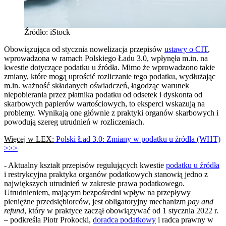
Źródło: iStock
Obowiązująca od stycznia nowelizacja przepisów
ustawy o CIT
,
wprowadzona w ramach Polskiego Ładu 3.0, wpłynęła m.in. na
kwestie dotyczące podatku u źródła. Mimo że wprowadzono takie
zmiany, które mogą uprościć rozliczanie tego podatku, wydłużając
m.in. ważność składanych oświadczeń, łagodząc warunek
niepobierania przez płatnika podatku od odsetek i dyskonta od
skarbowych papierów wartościowych, to eksperci wskazują na
problemy. Wynikają one głównie z praktyki organów skarbowych i
powodują szereg utrudnień w rozliczeniach.
Więcej w LEX:
Polski Ład 3.0: Zmiany w podatku u źródła (WHT)
>>>
- Aktualny kształt przepisów regulujących kwestie
podatku u źródła
i restrykcyjna praktyka organów podatkowych stanowią jedno z
największych utrudnień w zakresie prawa podatkowego.
Utrudnieniem, mającym bezpośredni wpływ na przepływy
pieniężne przedsiębiorców, jest obligatoryjny mechanizm
pay and
refund
, który w praktyce zaczął obowiązywać od 1 stycznia 2022 r.
– podkreśla Piotr Prokocki,
doradca podatkowy
i radca prawny w