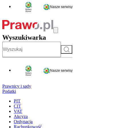
Nasze serwisy
Wyszukiwarka
Szukaj
Nasze serwisy
Prawnicy i sądy
Podatki
PIT
CIT
VAT
Akcyza
Ordynacja
Rachunkowość