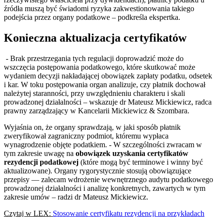
źródła muszą być świadomi ryzyka zakwestionowania takiego
podejścia przez organy podatkowe – podkreśla ekspertka.
Konieczna aktualizacja certyfikatów
- Brak przestrzegania tych regulacji doprowadzić może do
wszczęcia postępowania podatkowego, które skutkować może
wydaniem decyzji nakładającej obowiązek zapłaty podatku, odsetek
i kar. W toku postępowania organ analizuje, czy płatnik dochował
należytej staranności, przy uwzględnieniu charakteru i skali
prowadzonej działalności – wskazuje dr Mateusz Mickiewicz, radca
prawny zarządzający w Kancelarii Mickiewicz & Szombara.
Wyjaśnia on, że organy sprawdzają, w jaki sposób płatnik
zweryfikował zagraniczny podmiot, któremu wypłaca
wynagrodzenie objęte podatkiem. - W szczególności zwracam w
tym zakresie uwagę na
obowiązek uzyskania certyfikatów
rezydencji podatkowej
(które mogą być terminowe i winny być
aktualizowane). Organy rygorystycznie stosują obowiązujące
przepisy — zalecam wdrożenie wewnętrznego audytu podatkowego
prowadzonej działalności i analizę konkretnych, zawartych w tym
zakresie umów – radzi dr Mateusz Mickiewicz.
Czytaj w LEX:
Stosowanie certyfikatu rezydencji na przykładach