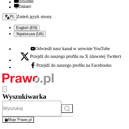
Newsletter
Podcasty
Zmień język - bieżący:
Zmień język strony
PL
English (EN)
Українська (UA)
Odwiedź nasz kanał w serwisie YouTube
Youtube - otwiera się w nowej karcie
Przejdź do naszego profilu na X (dawniej Twitter)
X - otwiera się w nowej karcie
Przejdź do naszego profilu na Facebooku
Facebook - otwiera się w nowej karcie
Wyszukiwarka
Szukaj
Moje Prawo.pl
- rejestracja i logowanie do serwisu