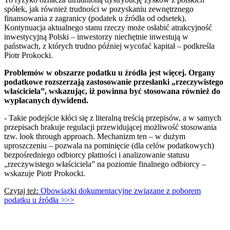
spółek, jak również trudności w pozyskaniu zewnętrznego
finansowania z zagranicy (podatek u źródła od odsetek).
Kontynuacja aktualnego stanu rzeczy może osłabić atrakcyjność
inwestycyjną Polski – inwestorzy niechętnie inwestują w
państwach, z których trudno później wycofać kapitał – podkreśla
Piotr Prokocki.
Problemów w obszarze podatku u źródła jest więcej. Organy
podatkowe rozszerzają zastosowanie przesłanki „rzeczywistego
właściciela”, wskazując, iż powinna być stosowana również do
wypłacanych dywidend.
- Takie podejście kłóci się z literalną treścią przepisów, a w samych
przepisach brakuje regulacji przewidującej możliwość stosowania
tzw. look through approach. Mechanizm ten – w dużym
uproszczeniu – pozwala na pominięcie (dla celów podatkowych)
bezpośredniego odbiorcy płatności i analizowanie statusu
„rzeczywistego właściciela” na poziomie finalnego odbiorcy –
wskazuje Piotr Prokocki.
Czytaj też:
Obowiązki dokumentacyjne związane z poborem
podatku u źródła >>>