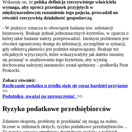
Wskazuje on, że
polska definicja rzeczywistego właściciela
wymaga, aby oprócz przesłanek przyjętych w
międzynarodowym rozumieniu tego pojęcia, prowadził on
również rzeczywistą działalność gospodarczą
.
- W praktyce oznacza to obowiązek badania tzw. substancji
biznesowej. Brakuje jednak jednoznacznych kryteriów, w oparciu o
której takie badanie należy przeprowadzić. Istotnym problemem jest
również ograniczony dostęp do informacji, szczególnie w sytuacji,
gdy odbiorcą płatności jest podmiot niepowiązany. Brakuje też
oficjalnych wytycznych, które wskazywałyby jak daleko musimy
się posunąć w analizowaniu tego kryterium, aby wymóg
dochowania należytej staranności został spełniony – podkreśla Piotr
Prokocki.
Zobacz również:
Rozliczanie podatku u źródła staje się coraz bardziej przyjazne
>>
Podatniku, uważaj na uproszczenia!
>>
Ryzyko podatkowe przedsiębiorców
Zdaniem eksperta, problemy te przekładać się mogą na realne,
liczone w milionach złotych, ryzyko podatkowe przedsiębiorców. -
To ryzyko oznacza utrudnioną dystrybucję zysków z polskich