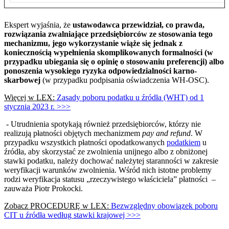
Ekspert wyjaśnia, że
ustawodawca przewidział, co prawda,
rozwiązania zwalniające przedsiębiorców ze stosowania tego
mechanizmu, jego wykorzystanie wiąże się jednak z
koniecznością wypełnienia skomplikowanych formalności (w
przypadku ubiegania się o opinię o stosowaniu preferencji) albo
ponoszenia wysokiego ryzyka odpowiedzialności karno-
skarbowej
(w przypadku podpisania oświadczenia WH-OSC).
Więcej w LEX:
Zasady poboru podatku u źródła (WHT) od 1
stycznia 2023 r. >>>
- Utrudnienia spotykają również przedsiębiorców, którzy nie
realizują płatności objętych mechanizmem
pay and refund
. W
przypadku wszystkich płatności opodatkowanych
podatkiem
u
źródła, aby skorzystać ze zwolnienia unijnego albo z obniżonej
stawki podatku, należy dochować należytej staranności w zakresie
weryfikacji warunków zwolnienia. Wśród nich istotne problemy
rodzi weryfikacja statusu „rzeczywistego właściciela” płatności –
zauważa Piotr Prokocki.
Zobacz PROCEDURĘ w LEX:
Bezwzględny obowiązek poboru
CIT u źródła według stawki krajowej >>>