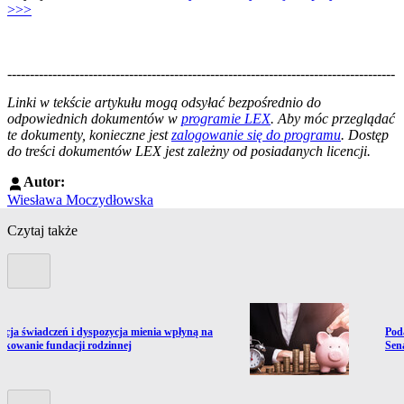
>>>
--------------------------------------------------------------------------------------
--------------------------------------------------------
Linki w tekście artykułu mogą odsyłać bezpośrednio do
odpowiednich dokumentów w
programie LEX
. Aby móc przeglądać
te dokumenty, konieczne jest
zalogowanie się do programu
. Dostęp
do treści dokumentów LEX jest zależny od posiadanych licencji.
Autor:
Wiesława Moczydłowska
Czytaj także
Poprzedni slide
ź do artykułu:
Prze
zacja świadczeń i dyspozycja mienia wpłyną na
Poda
tkowanie fundacji rodzinnej
Sen
Kolejny slide