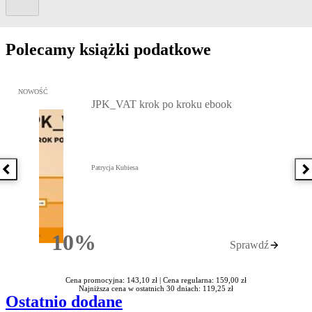
Polecamy książki podatkowe
Przejdź do: JPK_VAT krok po kroku ebook, Patrycja Kubiesa - otw
NOWOŚĆ
JPK_VAT krok po kroku ebook
Patrycja Kubiesa
Poprzednia książka
N
10%
Sprawdź
Rabatu
Cena promocyjna: 143,10 zł |
Cena regularna: 159,00 zł
Najniższa cena w ostatnich 30 dniach: 119,25 zł
Ostatnio dodane