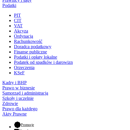
Prawnicy i sądy
Podatki
PIT
CIT
VAT
Akcyza
Ordynacja
Rachunkowość
Doradca podatkowy
Finanse publiczne
Podatki i opłaty lokalne
Podatek od spadków i darowizn
Orzeczenia
KSeF
Kadry i BHP
Prawo w biznesie
Samorząd i administracja
Szkoły i uczelnie
Zdrowie
Prawo dla każdego
Akty Prawne
- otwiera się w nowej karcie
Promocje