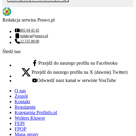
Redakcja serwisu Prawo.pl
801 04 45 45
Numer telefonu:
redakcja@prawo.pl
Adres email:
22 535 88 00
Numer telefonu:
Śledź nas
Przejdź do naszego profilu na Facebooku
facebook - otwiera się w nowej karcie
Przejdź do naszego profilu na X (dawniej Twitter)
x - otwiera się w nowej karcie
Odwiedź nasz kanał w serwisie YouTube
youtube - otwiera się w nowej karcie
O nas
Zespół
Kontakt
Regulamin
Księgarnia Profinfo.pl
Wolters Kluwer
FEPI
FPOP
Mapa strony