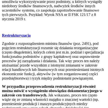
umożliwia wykorzystywanie przez podmioty, u których wystąpiły
niedobory środków finansowych, nadwyżek środków innych
uczestników systemu, co zaspokaja zapotrzebowanie finansowe
tych pierwszych. Przykład: Wyrok NSA nr II FSK 121/17 z 8
stycznia 2019 r.
Restrukturyzacja
Zgodnie z rozporządzeniem ministra finansów (poz. 2491), pod
pojęciem restrukturyzacji rozumie się działania reorganizacyjne
(często długoletnie), których celem jest m.in. podział i specjalizacja
funkcjonalna podmiotów z grupy kapitałowej oraz usprawnienie
procesów jej zarządzania i działania. Tak więc proces ten należy
utożsamiać przede wszystkim z istotnymi zmianami w zakresie
relacji handlowych lub finansowych oraz przeniesieniami istotnych
ekonomicznie funkcji, aktywów (w tym zorganizowanej części
przedsiębiorstwa) i ryzyk między podmiotami powiązanymi.
W przypadku przeprowadzenia restrukturyzacji również
można mówić o wystąpieniu obowiązku dokumentacyjnego w
zakresie cen transferowych.
Jak wskazano, proces ten często
wiąże się ze zmianą własności majątku o znacznej wartości (np.
przeniesienie produkcji i maszyn produkcyjnych miedzy