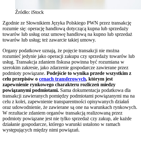
Źródło: iStock
Zgodnie ze Słownikiem Języka Polskiego PWN przez transakcję
rozumie się: operację handlową dotyczącą kupna lub sprzedaży
towarów lub usług oraz umowę handlową na kupno lub sprzedaż
towarów lub usług; też zawarcie takiej umowy.
Organy podatkowe uznają, że pojęcie transakcji nie można
rozumieć jedynie jako operacji zakupu czy sprzedaży towarów lub
usług. Transakcja zdaniem fiskusa powinna być rozumiana w
szerokim zakresie, jako zdarzenie gospodarcze zawierane przez
podmioty powiązane.
Podejście to wynika przede wszystkim z
celu przepisów o
cenach transferowych
, którym jest
zapewnienie rynkowego charakteru rozliczeń miedzy
powiązanymi podmiotami.
Sama dokumentacja podatkowa dla
transakcji zawieranych pomiędzy podmiotami powiązanymi ma na
celu z kolei, zapewnienie transparentności opisywanych działań
oraz udowodnienie, że zawierane są one na warunkach rynkowych.
W rezultacie zdaniem organów transakcją realizowaną przez
podmioty powiązane jest nie tylko sprzedaż czy zakup, ale każde
działanie gospodarcze, którego warunki ustalono w ramach
występujących między nimi powiązań.