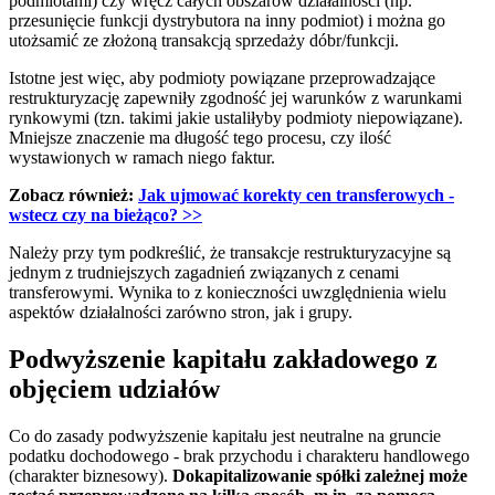
podmiotami) czy wręcz całych obszarów działalności (np.
przesunięcie funkcji dystrybutora na inny podmiot) i można go
utożsamić ze złożoną transakcją sprzedaży dóbr/funkcji.
Istotne jest więc, aby podmioty powiązane przeprowadzające
restrukturyzację zapewniły zgodność jej warunków z warunkami
rynkowymi (tzn. takimi jakie ustaliłyby podmioty niepowiązane).
Mniejsze znaczenie ma długość tego procesu, czy ilość
wystawionych w ramach niego faktur.
Zobacz również:
Jak ujmować korekty cen transferowych -
wstecz czy na bieżąco?
>>
Należy przy tym podkreślić, że transakcje restrukturyzacyjne są
jednym z trudniejszych zagadnień związanych z cenami
transferowymi. Wynika to z konieczności uwzględnienia wielu
aspektów działalności zarówno stron, jak i grupy.
Podwyższenie kapitału zakładowego z
objęciem udziałów
Co do zasady podwyższenie kapitału jest neutralne na gruncie
podatku dochodowego - brak przychodu i charakteru handlowego
(charakter biznesowy).
Dokapitalizowanie spółki zależnej może