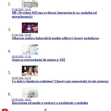
07.08.2026 | 14:47
Przejdź do artykułu:
MF: Dyrektor KIS ma wydawać interpretacje ws. podatku od
nieruchomości
07.08.2026 | 05:08
Przejdź do artykułu:
Ofiarom ataków hakerskich trudno odliczyć koszty podatkowe
06.08.2026 | 17:05
Przejdź do artykułu:
Senat za poprawkami do zmian w VAT
06.08.2026 | 05:34
Przejdź do artykułu:
Co dalej z fundacją rodzinną? Chaotyczne zapowiedzi jej nie pomogą
05.08.2026 | 18:02
Przejdź do artykułu:
Darowizna od matki w gotówce a zwolnienie z podatku