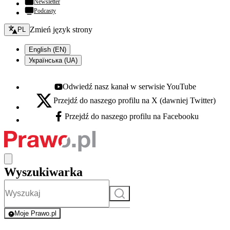
Newsletter
Podcasty
Zmień język - bieżący:
Zmień język strony
PL
English (EN)
Українська (UA)
Odwiedź nasz kanał w serwisie YouTube
Youtube - otwiera się w nowej karcie
Przejdź do naszego profilu na X (dawniej Twitter)
X - otwiera się w nowej karcie
Przejdź do naszego profilu na Facebooku
Facebook - otwiera się w nowej karcie
Wyszukiwarka
Szukaj
Moje Prawo.pl
- rejestracja i logowanie do serwisu