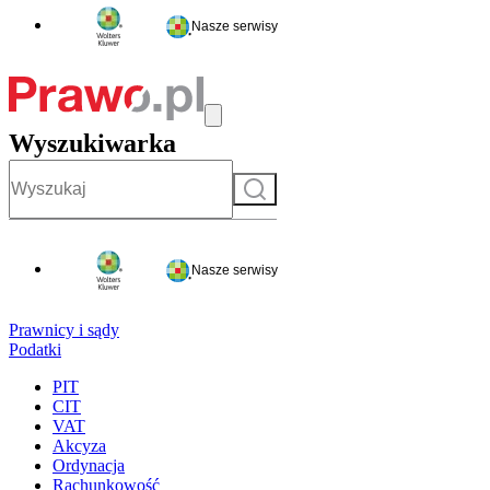
Nasze serwisy
Wyszukiwarka
Szukaj
Nasze serwisy
Prawnicy i sądy
Podatki
PIT
CIT
VAT
Akcyza
Ordynacja
Rachunkowość