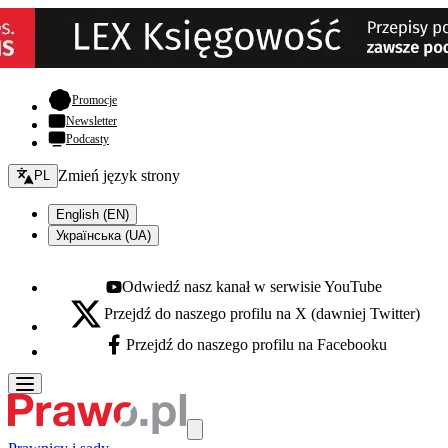
- otwiera się w nowej karcie
Promocje
Newsletter
Podcasty
Zmień język - bieżący:
Zmień język strony
PL
English (EN)
Українська (UA)
Odwiedź nasz kanał w serwisie YouTube
Youtube - otwiera się w nowej karcie
Przejdź do naszego profilu na X (dawniej Twitter)
X - otwiera się w nowej karcie
Przejdź do naszego profilu na Facebooku
Facebook - otwiera się w nowej karcie