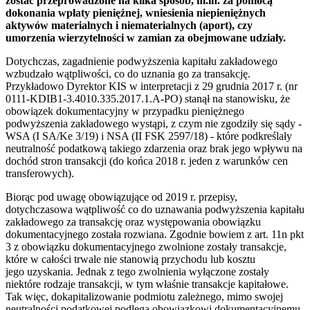
zostać przeprowadzone na kilka sposób, m.in. za pomocą
dokonania wpłaty pieniężnej, wniesienia niepieniężnych
aktywów materialnych i niematerialnych (aport), czy
umorzenia wierzytelności w zamian za obejmowane udziały.
Dotychczas, zagadnienie podwyższenia kapitału zakładowego
wzbudzało wątpliwości, co do uznania go za transakcję.
Przykładowo Dyrektor KIS w interpretacji z 29 grudnia 2017 r. (nr
0111-KDIB1-3.4010.335.2017.1.A-PO) stanął na stanowisku, że
obowiązek dokumentacyjny w przypadku pieniężnego
podwyższenia zakładowego wystąpi, z czym nie zgodziły się sądy -
WSA (I SA/Ke 3/19) i NSA (II FSK 2597/18) - które podkreślały
neutralność podatkową takiego zdarzenia oraz brak jego wpływu na
dochód stron transakcji (do końca 2018 r. jeden z warunków cen
transferowych).
Biorąc pod uwagę obowiązujące od 2019 r. przepisy,
dotychczasowa wątpliwość co do uznawania podwyższenia kapitału
zakładowego za transakcję oraz występowania obowiązku
dokumentacyjnego została rozwiana. Zgodnie bowiem z art. 11n pkt
3 z obowiązku dokumentacyjnego zwolnione zostały transakcje,
które w całości trwale nie stanowią przychodu lub kosztu
jego uzyskania. Jednak z tego zwolnienia wyłączone zostały
niektóre rodzaje transakcji, w tym właśnie transakcje kapitałowe.
Tak więc, dokapitalizowanie podmiotu zależnego, mimo swojej
neutralności podatkowej podlega obowiązkowi dokumentacyjnemu.