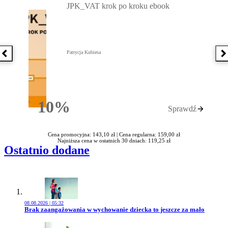
JPK_VAT krok po kroku ebook
Patrycja Kubiesa
Poprzednia książka
N
10%
Sprawdź
Rabatu
Cena promocyjna: 143,10 zł |
Cena regularna: 159,00 zł
Najniższa cena w ostatnich 30 dniach: 119,25 zł
Ostatnio dodane
08.08.2026 | 05:32
Przejdź do artykułu:
Brak zaangażowania w wychowanie dziecka to jeszcze za mało