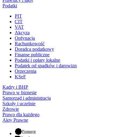
Prawnicy i sądy
Podatki
PIT
CIT
VAT
Akcyza
Ordynacja
Rachunkowość
Doradca podatkowy
Finanse publiczne
Podatki i opłaty lokalne
Podatek od spadków i darowizn
Orzeczenia
KSeF
Kadry i BHP
Prawo w biznesie
Samorząd i administracja
Szkoły i uczelnie
Zdrowie
Prawo dla każdego
Akty Prawne
- otwiera się w nowej karcie
Promocje