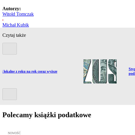
Autorzy:
Witold Tomczak
Michał Kubik
Czytaj także
Poprzedni slide
Prze
Sty
ź do artykułu:
ki lokalne z roku na rok coraz wyższe
pod
Kolejny slide
Polecamy książki podatkowe
Przejdź do: JPK_VAT krok po kroku ebook, Patrycja Kubiesa - otw
NOWOŚĆ