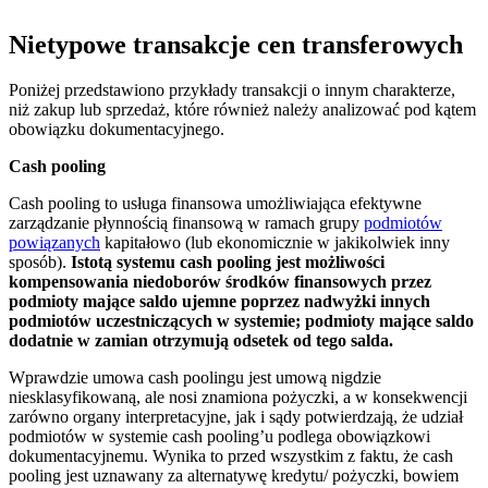
Nietypowe transakcje cen transferowych
Poniżej przedstawiono przykłady transakcji o innym charakterze,
niż zakup lub sprzedaż, które również należy analizować pod kątem
obowiązku dokumentacyjnego.
Cash pooling
Cash pooling to usługa finansowa umożliwiająca efektywne
zarządzanie płynnością finansową w ramach grupy
podmiotów
powiązanych
kapitałowo (lub ekonomicznie w jakikolwiek inny
sposób).
Istotą systemu cash pooling jest możliwości
kompensowania niedoborów środków finansowych przez
podmioty mające saldo ujemne poprzez nadwyżki innych
podmiotów uczestniczących w systemie; podmioty mające saldo
dodatnie w zamian otrzymują odsetek od tego salda.
Wprawdzie umowa cash poolingu jest umową nigdzie
niesklasyfikowaną, ale nosi znamiona pożyczki, a w konsekwencji
zarówno organy interpretacyjne, jak i sądy potwierdzają, że udział
podmiotów w systemie cash pooling’u podlega obowiązkowi
dokumentacyjnemu. Wynika to przed wszystkim z faktu, że cash
pooling jest uznawany za alternatywę kredytu/ pożyczki, bowiem