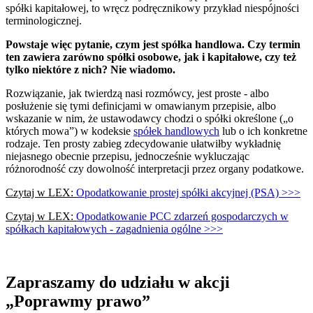
spółki kapitałowej, to wręcz podręcznikowy przykład niespójności
terminologicznej.
Powstaje więc pytanie, czym jest spółka handlowa. Czy termin
ten zawiera zarówno spółki osobowe, jak i kapitałowe, czy też
tylko niektóre z nich? Nie wiadomo.
Rozwiązanie, jak twierdzą nasi rozmówcy, jest proste - albo
posłużenie się tymi definicjami w omawianym przepisie, albo
wskazanie w nim, że ustawodawcy chodzi o spółki określone („o
których mowa”) w kodeksie
spółek handlowych
lub o ich konkretne
rodzaje. Ten prosty zabieg zdecydowanie ułatwiłby wykładnię
niejasnego obecnie przepisu, jednocześnie wykluczając
różnorodność czy dowolność interpretacji przez organy podatkowe.
Czytaj w LEX:
Opodatkowanie prostej spółki akcyjnej (PSA) >>>
Czytaj w LEX:
Opodatkowanie PCC zdarzeń gospodarczych w
spółkach kapitałowych - zagadnienia ogólne >>>
Zapraszamy do udziału w akcji
„Poprawmy prawo”