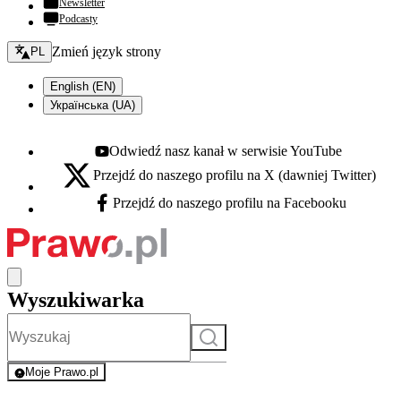
Newsletter
Podcasty
Zmień język - bieżący:
Zmień język strony
PL
English (EN)
Українська (UA)
Odwiedź nasz kanał w serwisie YouTube
Youtube - otwiera się w nowej karcie
Przejdź do naszego profilu na X (dawniej Twitter)
X - otwiera się w nowej karcie
Przejdź do naszego profilu na Facebooku
Facebook - otwiera się w nowej karcie
Wyszukiwarka
Szukaj
Moje Prawo.pl
- rejestracja i logowanie do serwisu