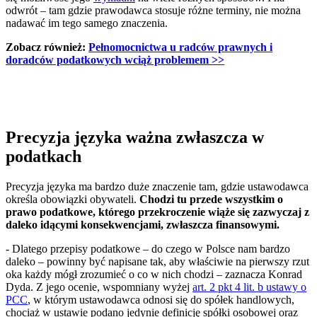
odwrót – tam gdzie prawodawca stosuje różne terminy, nie można
nadawać im tego samego znaczenia.
Zobacz również:
Pełnomocnictwa u radców prawnych i
doradców podatkowych wciąż problemem
>>
Precyzja języka ważna zwłaszcza w
podatkach
Precyzja języka ma bardzo duże znaczenie tam, gdzie ustawodawca
określa obowiązki obywateli.
Chodzi tu przede wszystkim o
prawo podatkowe, którego przekroczenie wiąże się zazwyczaj z
daleko idącymi konsekwencjami, zwłaszcza finansowymi.
- Dlatego przepisy podatkowe – do czego w Polsce nam bardzo
daleko – powinny być napisane tak, aby właściwie na pierwszy rzut
oka każdy mógł zrozumieć o co w nich chodzi – zaznacza Konrad
Dyda. Z jego ocenie, wspomniany wyżej
art. 2 pkt 4 lit. b ustawy o
PCC
, w którym ustawodawca odnosi się do spółek handlowych,
chociaż w ustawie podano jedynie definicję spółki osobowej oraz