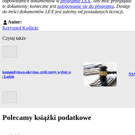
odpowiednich dokumentów w
programie LEX
. Aby móc przeglądać
te dokumenty, konieczne jest
zalogowanie się do programu
. Dostęp
do treści dokumentów LEX jest zależny od posiadanych licencji.
Autor:
Krzysztof Koślicki
Czytaj także
Poprzedni slide
ź do artykułu:
a komandytowo-akcyjna, czyli częsty wybór w
Prze
NSA
im Ładzie
Kolejny slide
Polecamy książki podatkowe
Przejdź do: JPK_VAT krok po kroku ebook, Patrycja Kubiesa - otw