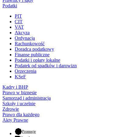
Prawnicy i sądy
Podatki
PIT
CIT
VAT
Akcyza
Ordynacja
Rachunkowość
Doradca podatkowy
Finanse publiczne
Podatki i opłaty lokalne
Podatek od spadków i darowizn
Orzeczenia
KSeF
Kadry i BHP
Prawo w biznesie
Samorząd i administracja
Szkoły i uczelnie
Zdrowie
Prawo dla każdego
Akty Prawne
- otwiera się w nowej karcie
Promocje