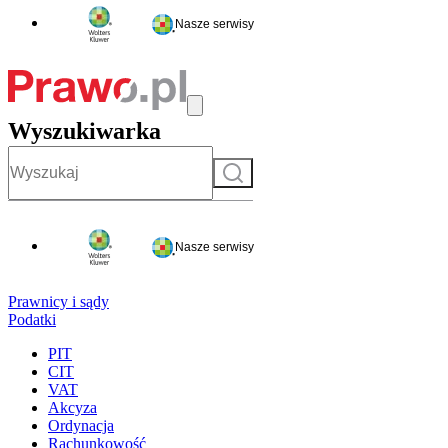
Nasze serwisy
Wyszukiwarka
Szukaj
Nasze serwisy
Prawnicy i sądy
Podatki
PIT
CIT
VAT
Akcyza
Ordynacja
Rachunkowość