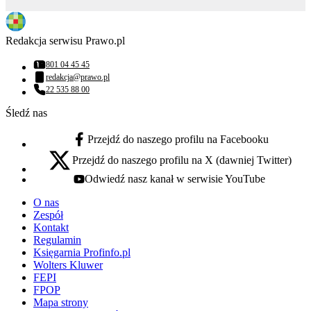
Redakcja serwisu Prawo.pl
801 04 45 45
Numer telefonu:
redakcja@prawo.pl
Adres email:
22 535 88 00
Numer telefonu:
Śledź nas
Przejdź do naszego profilu na Facebooku
facebook - otwiera się w nowej karcie
Przejdź do naszego profilu na X (dawniej Twitter)
x - otwiera się w nowej karcie
Odwiedź nasz kanał w serwisie YouTube
youtube - otwiera się w nowej karcie
O nas
Zespół
Kontakt
Regulamin
Księgarnia Profinfo.pl
Wolters Kluwer
FEPI
FPOP
Mapa strony