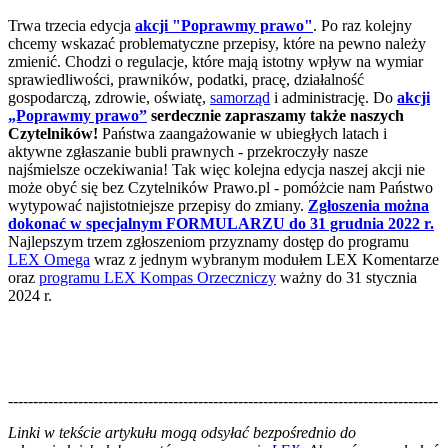
Trwa trzecia edycja
akcji "Poprawmy prawo"
. Po raz kolejny
chcemy wskazać problematyczne przepisy, które na pewno należy
zmienić. Chodzi o regulacje, które mają istotny wpływ na wymiar
sprawiedliwości, prawników, podatki, pracę, działalność
gospodarczą, zdrowie, oświatę,
samorząd
i administrację. Do
akcji
„Poprawmy prawo”
serdecznie zapraszamy także naszych
Czytelników!
Państwa zaangażowanie w ubiegłych latach i
aktywne zgłaszanie bubli prawnych - przekroczyły nasze
najśmielsze oczekiwania! Tak więc kolejna edycja naszej akcji nie
może obyć się bez Czytelników Prawo.pl - pomóżcie nam Państwo
wytypować najistotniejsze przepisy do zmiany.
Zgłoszenia można
dokonać w specjalnym FORMULARZU do 31 grudnia 2022 r.
Najlepszym trzem zgłoszeniom przyznamy dostęp do programu
LEX Omega
wraz z jednym wybranym modułem LEX Komentarze
oraz
programu LEX Kompas Orzeczniczy
ważny do 31 stycznia
2024 r.
--------------------------------------------------------------------------------------
--------------------------------------------------------
Linki w tekście artykułu mogą odsyłać bezpośrednio do