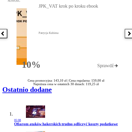
NOWOŚĆ
JPK_VAT krok po kroku ebook
Patrycja Kubiesa
Poprzednia książka
N
10%
Sprawdź
Rabatu
Cena promocyjna: 143,10 zł |
Cena regularna: 159,00 zł
Najniższa cena w ostatnich 30 dniach: 119,25 zł
Ostatnio dodane
05:08
Przejdź do artykułu:
Ofiarom ataków hakerskich trudno odliczyć koszty podatkowe