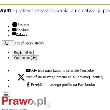
- otwiera się w nowej karcie
Promocje
Newsletter
Podcasty
Zmień język - bieżący:
Zmień język strony
PL
English (EN)
Українська (UA)
Odwiedź nasz kanał w serwisie YouTube
Youtube - otwiera się w nowej karcie
Przejdź do naszego profilu na X (dawniej Twitter)
X - otwiera się w nowej karcie
Przejdź do naszego profilu na Facebooku
Facebook - otwiera się w nowej karcie