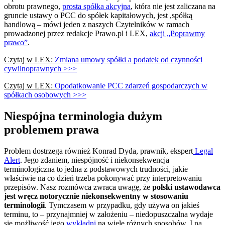
obrotu prawnego,
prosta spółka akcyjna
, która nie jest zaliczana na
gruncie ustawy o PCC do spółek kapitałowych, jest ,spółką
handlową – mówi jeden z naszych Czytelników w ramach
prowadzonej przez redakcje Prawo.pl i LEX,
akcji „Poprawmy
prawo”
.
Czytaj w LEX:
Zmiana umowy spółki a podatek od czynności
cywilnoprawnych >>>
Czytaj w LEX:
Opodatkowanie PCC zdarzeń gospodarczych w
spółkach osobowych >>>
Niespójna terminologia dużym
problemem prawa
Problem dostrzega również Konrad Dyda, prawnik, ekspert
Legal
Alert
. Jego zdaniem, niespójność i niekonsekwencja
terminologiczna to jedna z podstawowych trudności, jakie
właściwie na co dzień trzeba pokonywać przy interpretowaniu
przepisów. Nasz rozmówca zwraca uwagę, że
polski ustawodawca
jest wręcz notorycznie niekonsekwentny w stosowaniu
terminologii
. Tymczasem w przypadku, gdy używa on jakieś
terminu, to – przynajmniej w założeniu – niedopuszczalna wydaje
się możliwość jego
wykładni
na wiele różnych sposobów. I na