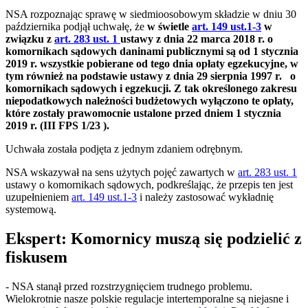
NSA rozpoznając sprawę w siedmioosobowym składzie w dniu 30
października podjął uchwałę, że
w świetle
art. 149 ust.1-3
w
związku z
art. 283 ust. 1
ustawy z dnia 22 marca 2018 r. o
komornikach sądowych daninami publicznymi są od 1 stycznia
2019 r. wszystkie pobierane od tego dnia opłaty egzekucyjne, w
tym również na podstawie ustawy z dnia 29 sierpnia 1997 r. o
komornikach sądowych i egzekucji. Z tak określonego zakresu
niepodatkowych należności budżetowych wyłączono te opłaty,
które zostały prawomocnie ustalone przed dniem 1 stycznia
2019 r. (
III FPS 1/23 )
.
Uchwała została podjęta z jednym zdaniem odrębnym.
NSA wskazywał na sens użytych pojęć zawartych w
art. 283 ust. 1
ustawy o komornikach sądowych, podkreślając, że przepis ten jest
uzupełnieniem
art. 149 ust.1-3
i należy zastosować wykładnię
systemową.
Ekspert: Komornicy muszą się podzielić z
fiskusem
- NSA stanął przed rozstrzygnięciem trudnego problemu.
Wielokrotnie nasze polskie regulacje intertemporalne są niejasne i