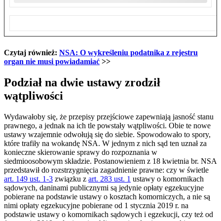
Czytaj również:
NSA: O wykreśleniu podatnika z rejestru
organ nie musi powiadamiać
>>
Podział na dwie ustawy zrodził
wątpliwości
Wydawałoby się, że przepisy przejściowe zapewniają jasność stanu
prawnego, a jednak na ich tle powstały wątpliwości. Obie te nowe
ustawy wzajemnie odwołują się do siebie. Spowodowało to spory,
które trafiły na wokandę NSA. W jednym z nich sąd ten uznał za
konieczne skierowanie sprawy do rozpoznania w
siedmioosobowym składzie. Postanowieniem z 18 kwietnia br. NSA
przedstawił do rozstrzygnięcia zagadnienie prawne: czy w świetle
art. 149 ust. 1-3
związku z
art. 283 ust. 1
ustawy o komornikach
sądowych, daninami publicznymi są jedynie opłaty egzekucyjne
pobierane na podstawie ustawy o kosztach komorniczych, a nie są
nimi opłaty egzekucyjne pobierane od 1 stycznia 2019 r. na
podstawie ustawy o komornikach sądowych i egzekucji, czy też od