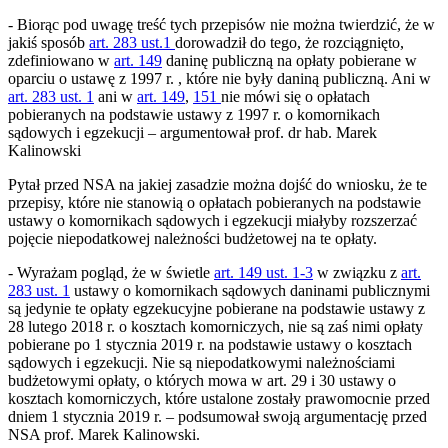
- Biorąc pod uwagę treść tych przepisów nie można twierdzić, że w
jakiś sposób
art. 283 ust.1
dorowadził do tego, że rozciągnięto,
zdefiniowano w
art. 149
daninę publiczną na opłaty pobierane w
oparciu o ustawę z 1997 r. , które nie były daniną publiczną. Ani w
art. 283 ust. 1
ani w
art. 149
,
151
nie mówi się o opłatach
pobieranych na podstawie ustawy z 1997 r. o komornikach
sądowych i egzekucji – argumentował prof. dr hab. Marek
Kalinowski
Pytał przed NSA na jakiej zasadzie można dojść do wniosku, że te
przepisy, które nie stanowią o opłatach pobieranych na podstawie
ustawy o komornikach sądowych i egzekucji miałyby rozszerzać
pojęcie niepodatkowej należności budżetowej na te opłaty.
- Wyrażam pogląd, że w świetle
art. 149 ust. 1-3
w związku z
art.
283 ust. 1
ustawy o komornikach sądowych daninami publicznymi
są jedynie te opłaty egzekucyjne pobierane na podstawie ustawy z
28 lutego 2018 r. o kosztach komorniczych, nie są zaś nimi opłaty
pobierane po 1 stycznia 2019 r. na podstawie ustawy o kosztach
sądowych i egzekucji. Nie są niepodatkowymi należnościami
budżetowymi opłaty, o których mowa w art. 29 i 30 ustawy o
kosztach komorniczych, które ustalone zostały prawomocnie przed
dniem 1 stycznia 2019 r. – podsumował swoją argumentację przed
NSA prof. Marek Kalinowski.