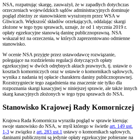
NSA, rozpatrując skargę, zauważył, że w zapadłych dotychczas
orzeczeniach wojewódzkich sądów administracyjnych dominuje
pogląd zbieżny ze stanowiskiem wyrażonym przez WSA w
Gliwicach. Większość składów orzekających, oddalając skargi
złożone w tego typu sprawach, uznaje, że od 1 stycznia 2019 r.
opłaty egzekucyjne stanowią daninę publicznoprawną. NSA
wskazał też na orzeczenia, w których zaprezentowano odmienne
stanowisko.
W ocenie NSA przyjęte przez ustawodawcę rozwiązanie,
polegające na rozdzieleniu regulacji dotyczących opłaty
egzekucyjnej w dwóch odrębnych aktach prawnych, tj. ustawie o
kosztach komorniczych oraz w ustawie o komornikach sądowych,
wynika z nadania tej opłacie charakteru daniny publicznoprawnej.
Rozstrzygniecie tego zagadnienia ma znaczenie nie tylko dla
rozpoznania skargi kasacyjnej w niniejszej sprawie, ale także innych
skarg kasacyjnych złożonych w tego typu sprawach do NSA.
Stanowisko Krajowej Rady Komorniczej
Krajowa Rada Komornicza wyraziła pogląd w sprawie kierując
swoje stanowisko do NSA, w myśl którego w świetle
art. 149 ust.
1-3
w związku z
art. 283 ust.1
ustawy o komornikach sądowych,
daninami publicznymi są jedynie opłaty egzekucyjne pobierane na