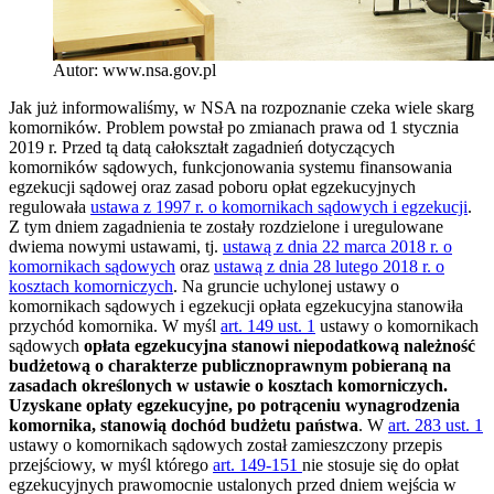
Autor: www.nsa.gov.pl
Jak już informowaliśmy, w NSA na rozpoznanie czeka wiele skarg
komorników. Problem powstał po zmianach prawa od 1 stycznia
2019 r. Przed tą datą całokształt zagadnień dotyczących
komorników sądowych, funkcjonowania systemu finansowania
egzekucji sądowej oraz zasad poboru opłat egzekucyjnych
regulowała
ustawa z 1997 r. o komornikach sądowych i egzekucji
.
Z tym dniem zagadnienia te zostały rozdzielone i uregulowane
dwiema nowymi ustawami, tj.
ustawą z dnia 22 marca 2018 r. o
komornikach sądowych
oraz
ustawą z dnia 28 lutego 2018 r. o
kosztach komorniczych
. Na gruncie uchylonej ustawy o
komornikach sądowych i egzekucji opłata egzekucyjna stanowiła
przychód komornika. W myśl
art. 149 ust. 1
ustawy o komornikach
sądowych
opłata egzekucyjna stanowi niepodatkową należność
budżetową o charakterze publicznoprawnym pobieraną na
zasadach określonych w ustawie o kosztach komorniczych.
Uzyskane opłaty egzekucyjne, po potrąceniu wynagrodzenia
komornika, stanowią dochód budżetu państwa
. W
art. 283 ust. 1
ustawy o komornikach sądowych został zamieszczony przepis
przejściowy, w myśl którego
art. 149-151
nie stosuje się do opłat
egzekucyjnych prawomocnie ustalonych przed dniem wejścia w