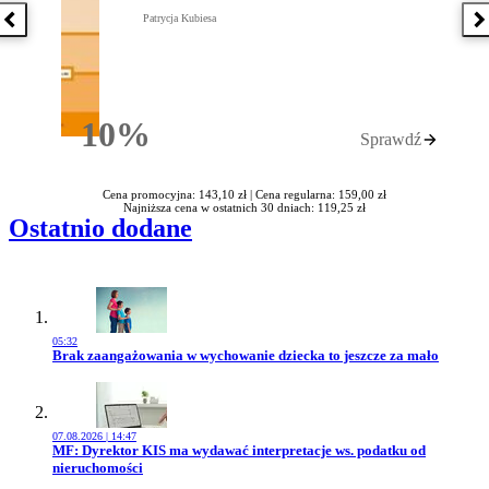
Patrycja Kubiesa
Poprzednia książka
N
10%
Sprawdź
Rabatu
Cena promocyjna: 143,10 zł |
Cena regularna: 159,00 zł
Najniższa cena w ostatnich 30 dniach: 119,25 zł
Ostatnio dodane
05:32
Przejdź do artykułu:
Brak zaangażowania w wychowanie dziecka to jeszcze za mało
07.08.2026 | 14:47
Przejdź do artykułu:
MF: Dyrektor KIS ma wydawać interpretacje ws. podatku od
nieruchomości