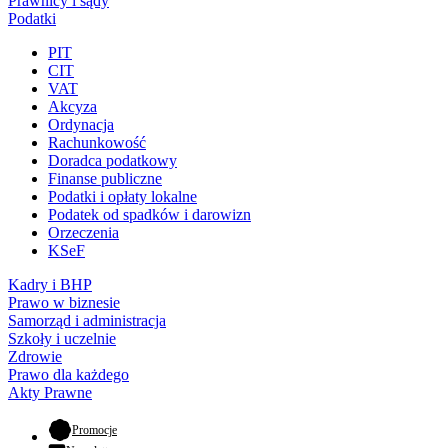
Prawnicy i sądy
Podatki
PIT
CIT
VAT
Akcyza
Ordynacja
Rachunkowość
Doradca podatkowy
Finanse publiczne
Podatki i opłaty lokalne
Podatek od spadków i darowizn
Orzeczenia
KSeF
Kadry i BHP
Prawo w biznesie
Samorząd i administracja
Szkoły i uczelnie
Zdrowie
Prawo dla każdego
Akty Prawne
- otwiera się w nowej karcie
Promocje