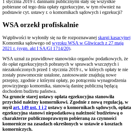
1 stycznia 2019 r. daninami publicznymi stały się wszystkie
pobierane od tego dnia opłaty egzekucyjne, w tym również na
podstawie cyt. ustawy r. o komornikach sądowych i egzekucji?
WSA orzekł profiskalnie
Wątpliwości te wyłoniły się na tle rozpoznawanej
skargi kasacyjnej
Komornika sądowego od
wyroku WSA w Gliwicach z 27 maja
2021 r. (sygn. akt I SA/Gl 1714/20)
.
WSA uznał za prawidłowe stanowisko organów podatkowych, że
do opłat egzekucyjnych pobranych w sprawach wszczętych i
niezakończonych przed 1 stycznia 2019 r., w których opłaty te nie
zostały prawomocnie ustalone, zastosowanie znajdują nowe
przepisy, zgodnie z którymi opłaty, po potrąceniu wynagrodzenia
prowizyjnego komornika, stanowią daninę publiczną będącą
dochodem budżetu państwa.
Na gruncie starej ustawy opłata egzekucyjna stanowiła
przychód należny komornikowi. Zgodnie z nową regulacją, w
myśl
art. 149 ust. 1 i 2
ustawy o komornikach sądowych, opłata
egzekucyjna stanowi niepodatkową należność budżetową o
charakterze publicznoprawnym pobieraną za czynności
komornicze na zasadach określonych w ustawie o kosztach
komorniczych.