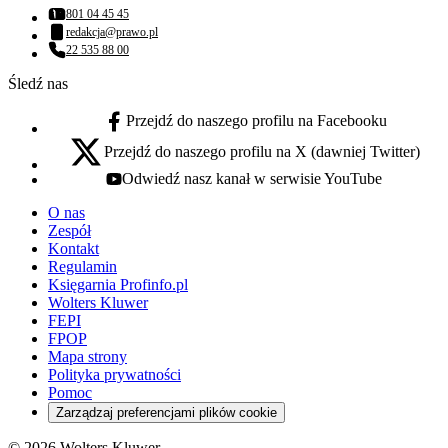
801 04 45 45
Numer telefonu:
redakcja@prawo.pl
Adres email:
22 535 88 00
Numer telefonu:
Śledź nas
Przejdź do naszego profilu na Facebooku
facebook - otwiera się w nowej karcie
Przejdź do naszego profilu na X (dawniej Twitter)
x - otwiera się w nowej karcie
Odwiedź nasz kanał w serwisie YouTube
youtube - otwiera się w nowej karcie
O nas
Zespół
Kontakt
Regulamin
Księgarnia Profinfo.pl
Wolters Kluwer
FEPI
FPOP
Mapa strony
Polityka prywatności
Pomoc
Zarządzaj preferencjami plików cookie
© 2026 Wolters Kluwer