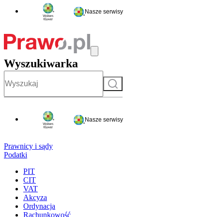
Nasze serwisy
Wyszukiwarka
Szukaj
Nasze serwisy
Prawnicy i sądy
Podatki
PIT
CIT
VAT
Akcyza
Ordynacja
Rachunkowość