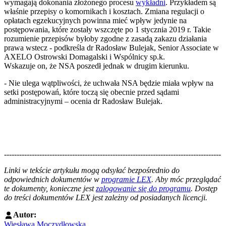
wymagają dokonania złożonego procesu
wykładni
. Przykładem są
właśnie przepisy o komornikach i kosztach. Zmiana regulacji o
opłatach egzekucyjnych powinna mieć wpływ jedynie na
postępowania, które zostały wszczęte po 1 stycznia 2019 r. Takie
rozumienie przepisów byłoby zgodne z zasadą zakazu działania
prawa wstecz - podkreśla dr Radosław Bulejak, Senior Associate w
AXELO Ostrowski Domagalski i Wspólnicy sp.k.
Wskazuje on, że NSA poszedł jednak w drugim kierunku.
- Nie ulega wątpliwości, że uchwała NSA będzie miała wpływ na
setki postępowań, które toczą się obecnie przed sądami
administracyjnymi – ocenia dr Radosław Bulejak.
--------------------------------------------------------------------------------------
--------------------------------------------------------
Linki w tekście artykułu mogą odsyłać bezpośrednio do
odpowiednich dokumentów w
programie LEX
. Aby móc przeglądać
te dokumenty, konieczne jest
zalogowanie się do programu
. Dostęp
do treści dokumentów LEX jest zależny od posiadanych licencji.
Autor:
Wiesława Moczydłowska