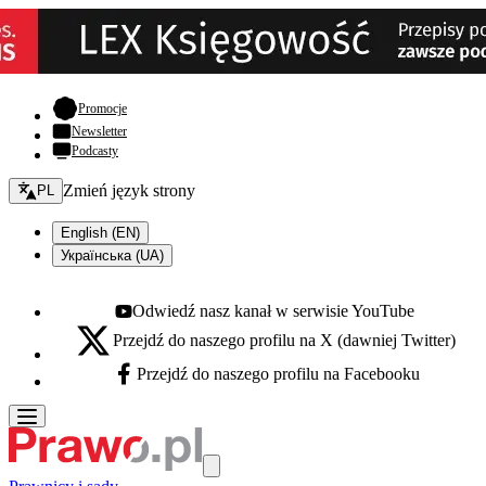
- otwiera się w nowej karcie
Promocje
Newsletter
Podcasty
Zmień język - bieżący:
Zmień język strony
PL
English (EN)
Українська (UA)
Odwiedź nasz kanał w serwisie YouTube
Youtube - otwiera się w nowej karcie
Przejdź do naszego profilu na X (dawniej Twitter)
X - otwiera się w nowej karcie
Przejdź do naszego profilu na Facebooku
Facebook - otwiera się w nowej karcie