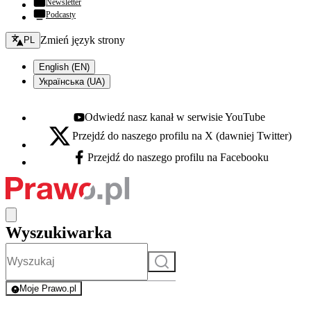
Newsletter
Podcasty
Zmień język - bieżący:
Zmień język strony
PL
English (EN)
Українська (UA)
Odwiedź nasz kanał w serwisie YouTube
Youtube - otwiera się w nowej karcie
Przejdź do naszego profilu na X (dawniej Twitter)
X - otwiera się w nowej karcie
Przejdź do naszego profilu na Facebooku
Facebook - otwiera się w nowej karcie
Wyszukiwarka
Szukaj
Moje Prawo.pl
- rejestracja i logowanie do serwisu