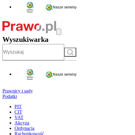
Nasze serwisy
Wyszukiwarka
Szukaj
Nasze serwisy
Prawnicy i sądy
Podatki
PIT
CIT
VAT
Akcyza
Ordynacja
Rachunkowość