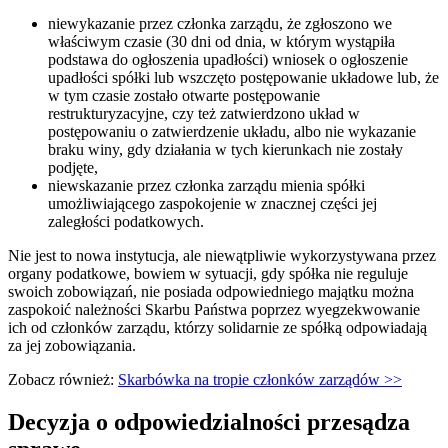
niewykazanie przez członka zarządu, że zgłoszono we
właściwym czasie (30 dni od dnia, w którym wystąpiła
podstawa do ogłoszenia upadłości) wniosek o ogłoszenie
upadłości spółki lub wszczęto postępowanie układowe lub, że
w tym czasie zostało otwarte postępowanie
restrukturyzacyjne, czy też zatwierdzono układ w
postępowaniu o zatwierdzenie układu, albo nie wykazanie
braku winy, gdy działania w tych kierunkach nie zostały
podjęte,
niewskazanie przez członka zarządu mienia spółki
umożliwiającego zaspokojenie w znacznej części jej
zaległości podatkowych.
Nie jest to nowa instytucja, ale niewątpliwie wykorzystywana przez
organy podatkowe, bowiem w sytuacji, gdy spółka nie reguluje
swoich zobowiązań, nie posiada odpowiedniego majątku można
zaspokoić należności Skarbu Państwa poprzez wyegzekwowanie
ich od członków zarządu, którzy solidarnie ze spółką odpowiadają
za jej zobowiązania.
Zobacz również:
Skarbówka na tropie członków zarządów >>
Decyzja o odpowiedzialności przesądza