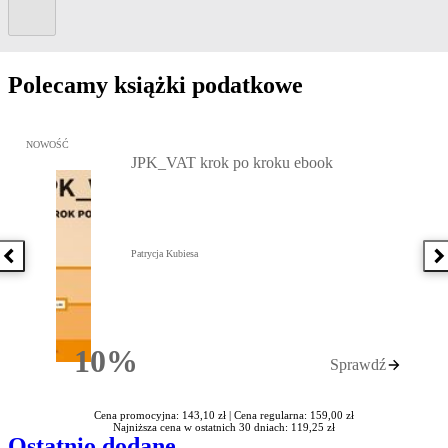
Kolejny slide
Polecamy książki podatkowe
Przejdź do: JPK_VAT krok po kroku ebook, Patrycja Kubiesa - otw
NOWOŚĆ
JPK_VAT krok po kroku ebook
Patrycja Kubiesa
Poprzednia książka
N
10%
Sprawdź
Rabatu
Cena promocyjna: 143,10 zł |
Cena regularna: 159,00 zł
Najniższa cena w ostatnich 30 dniach: 119,25 zł
Ostatnio dodane