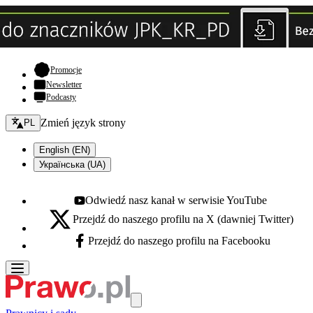
- otwiera się w nowej karcie
Promocje
Newsletter
Podcasty
Zmień język - bieżący:
Zmień język strony
PL
English (EN)
Українська (UA)
Odwiedź nasz kanał w serwisie YouTube
Youtube - otwiera się w nowej karcie
Przejdź do naszego profilu na X (dawniej Twitter)
X - otwiera się w nowej karcie
Przejdź do naszego profilu na Facebooku
Facebook - otwiera się w nowej karcie