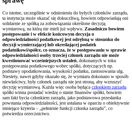
sprawę
Co istotne, szczególnie w odniesieniu do byłych członków zarządu,
ta instytucja może okazać się dokuczliwą, bowiem odpowiadają oni
solidarnie ze spółką za zobowiązania określone decyzją
wymiarową, na którą nie mieli już wpływu.
Zasadniczo bowiem
postępowanie i w efekcie końcowym decyzja o
odpowiedzialności podatkowej jest odrębną w stosunku do
decyzji wymierzającej lub określającej podatek
podatnikowi/spółce, co oznacza, że w postępowaniu w sprawie
odpowiedzialności osoby trzeciej członek zarządu nie może
kwestionować wcześniejszych ustaleń
, dokonanych w toku
postępowania podatkowego wobec spółki, dotyczących np.
podstawy opodatkowania, wysokości podatku, zastosowania ulg.
Niestety, nawet gdyby okazało się, że wymiaru dokonano w sposób
niewłaściwy, były członek zarządu nie jest stroną, aby wzruszyć
decyzję wymiarową. Każda więc osoba będąca
członkiem zarządu
spółki winna posiadać wiedzę o stanie finansów spółki, bowiem
sam fakt bycia członkiem zarządu, jako podstawowa przesłanka
powstania odpowiedzialności, jest ustalana w oparciu o obiektywnie
istniejące kryteria – „pełnienie funkcji członka zarządu”, co
potwierdza orzecznictwo.