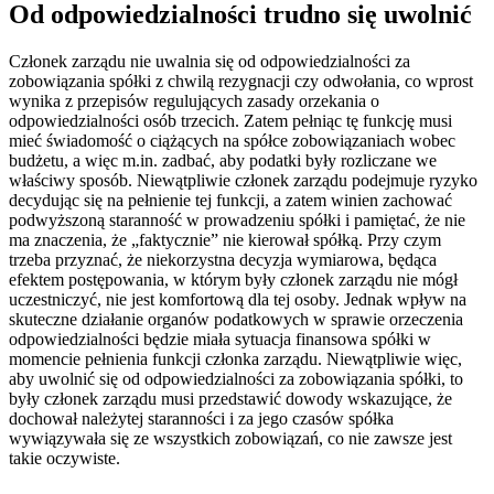
Od odpowiedzialności trudno się uwolnić
Członek zarządu nie uwalnia się od odpowiedzialności za
zobowiązania spółki z chwilą rezygnacji czy odwołania, co wprost
wynika z przepisów regulujących zasady orzekania o
odpowiedzialności osób trzecich. Zatem pełniąc tę funkcję musi
mieć świadomość o ciążących na spółce zobowiązaniach wobec
budżetu, a więc m.in. zadbać, aby podatki były rozliczane we
właściwy sposób. Niewątpliwie członek zarządu podejmuje ryzyko
decydując się na pełnienie tej funkcji, a zatem winien zachować
podwyższoną staranność w prowadzeniu spółki i pamiętać, że nie
ma znaczenia, że „faktycznie” nie kierował spółką. Przy czym
trzeba przyznać, że niekorzystna decyzja wymiarowa, będąca
efektem postępowania, w którym były członek zarządu nie mógł
uczestniczyć, nie jest komfortową dla tej osoby. Jednak wpływ na
skuteczne działanie organów podatkowych w sprawie orzeczenia
odpowiedzialności będzie miała sytuacja finansowa spółki w
momencie pełnienia funkcji członka zarządu. Niewątpliwie więc,
aby uwolnić się od odpowiedzialności za zobowiązania spółki, to
były członek zarządu musi przedstawić dowody wskazujące, że
dochował należytej staranności i za jego czasów spółka
wywiązywała się ze wszystkich zobowiązań, co nie zawsze jest
takie oczywiste.