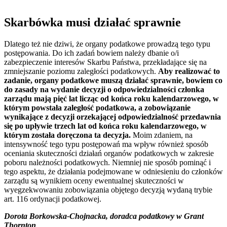
Skarbówka musi działać sprawnie
Dlatego też nie dziwi, że organy podatkowe prowadzą tego typu
postępowania. Do ich zadań bowiem należy dbanie o/i
zabezpieczenie interesów Skarbu Państwa, przekładające się na
zmniejszanie poziomu zaległości podatkowych.
Aby realizować to
zadanie, organy podatkowe muszą działać sprawnie, bowiem co
do zasady na wydanie decyzji o odpowiedzialności członka
zarządu mają pięć lat licząc od końca roku kalendarzowego, w
którym powstała zaległość podatkowa, a zobowiązanie
wynikające z decyzji orzekającej odpowiedzialność przedawnia
się po upływie trzech lat od końca roku kalendarzowego, w
którym została doręczona ta decyzja.
Moim zdaniem, na
intensywność tego typu postępowań ma wpływ również sposób
oceniania skuteczności działań organów podatkowych w zakresie
poboru należności podatkowych. Niemniej nie sposób pominąć i
tego aspektu, że działania podejmowane w odniesieniu do członków
zarządu są wynikiem oceny ewentualnej skuteczności w
wyegzekwowaniu zobowiązania objętego decyzją wydaną trybie
art. 116 ordynacji podatkowej.
Dorota Borkowska-Chojnacka, doradca podatkowy w Grant
Thornton