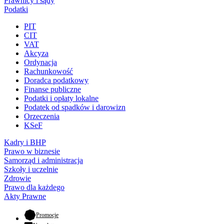
Prawnicy i sądy
Podatki
PIT
CIT
VAT
Akcyza
Ordynacja
Rachunkowość
Doradca podatkowy
Finanse publiczne
Podatki i opłaty lokalne
Podatek od spadków i darowizn
Orzeczenia
KSeF
Kadry i BHP
Prawo w biznesie
Samorząd i administracja
Szkoły i uczelnie
Zdrowie
Prawo dla każdego
Akty Prawne
- otwiera się w nowej karcie
Promocje