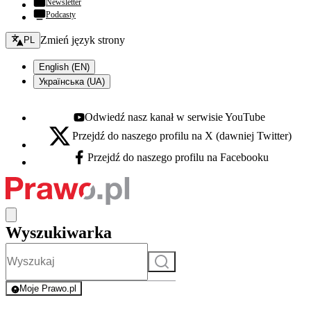
Newsletter
Podcasty
Zmień język - bieżący:
Zmień język strony
PL
English (EN)
Українська (UA)
Odwiedź nasz kanał w serwisie YouTube
Youtube - otwiera się w nowej karcie
Przejdź do naszego profilu na X (dawniej Twitter)
X - otwiera się w nowej karcie
Przejdź do naszego profilu na Facebooku
Facebook - otwiera się w nowej karcie
Wyszukiwarka
Szukaj
Moje Prawo.pl
- rejestracja i logowanie do serwisu