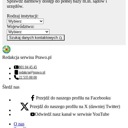
Sprawdź darmowy dostęp do pełnej bazy m.in. sądów i
urzędów.
Rodzaj instytucji:
Województwo:
Szukaj danych kontaktowych
Redakcja serwisu Prawo.pl
801 04 45 45
Numer telefonu:
redakcja@prawo.pl
Adres email:
22 535 88 00
Numer telefonu:
Śledź nas
Przejdź do naszego profilu na Facebooku
facebook - otwiera się w nowej karcie
Przejdź do naszego profilu na X (dawniej Twitter)
x - otwiera się w nowej karcie
Odwiedź nasz kanał w serwisie YouTube
youtube - otwiera się w nowej karcie
O nas