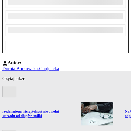
Autor:
Dorota Borkowska-Chojnacka
Czytaj także
Poprzedni slide
ź do artykułu:
Prze
Przedawniona wierzytelność nie uwolni
NSA
ka zarządu od długów spółki
odp