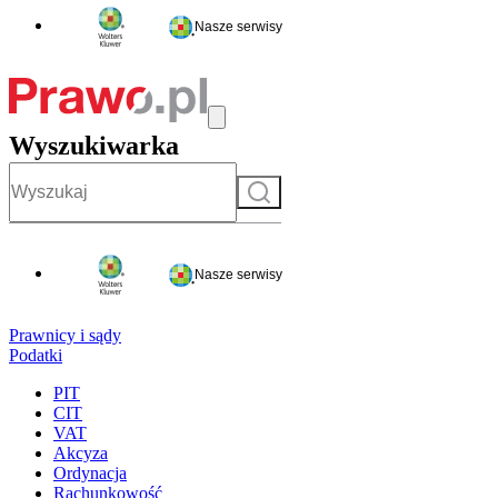
Nasze serwisy
Wyszukiwarka
Szukaj
Nasze serwisy
Prawnicy i sądy
Podatki
PIT
CIT
VAT
Akcyza
Ordynacja
Rachunkowość