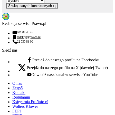
Szukaj danych kontaktowych
Redakcja serwisu Prawo.pl
801 04 45 45
Numer telefonu:
redakcja@prawo.pl
Adres email:
22 535 88 00
Numer telefonu:
Śledź nas
Przejdź do naszego profilu na Facebooku
facebook - otwiera się w nowej karcie
Przejdź do naszego profilu na X (dawniej Twitter)
x - otwiera się w nowej karcie
Odwiedź nasz kanał w serwisie YouTube
youtube - otwiera się w nowej karcie
O nas
Zespół
Kontakt
Regulamin
Księgarnia Profinfo.pl
Wolters Kluwer
FEPI