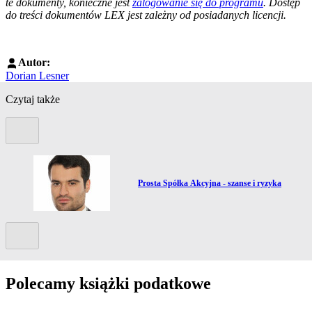
te dokumenty, konieczne jest
zalogowanie się do programu
. Dostęp
do treści dokumentów LEX jest zależny od posiadanych licencji.
Autor:
Dorian Lesner
Czytaj także
Poprzedni slide
Przejdź do artykułu:
Prosta Spółka Akcyjna - szanse i ryzyka
Kolejny slide
Polecamy książki podatkowe