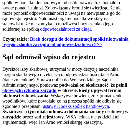
spółki w podatku dochodowym od osób prawnych. Chodziło o
kwotę ponad 1 mln zł. Zobowiązany bronił się twierdząc, że nie
może ponosić odpowiedzialności z uwagi na niewpisanie go do
sądowego rejestru. Natomiast organy podatkowe stały na
stanowisku, że nie zamyka to możliwości orzeczenia o jego
solidarnej ze spółką
odpowiedzialności za długi
.
Czytaj także:
Brak dostępu do dokumentacji spółki nie zwalnia
byłego członka zarządu od odpowiedzialności >>>
Sąd odmówił wpisu do rejestru
Dyrektor izby skarbowej utrzymał w mocy decyzję naczelnika
urzędu skarbowego orzekającą o odpowiedzialności Jana Arno
(dane zmienione). Sprawa trafiła do Wojewódzkiego Sądu
Administracyjnego, ponieważ
podważał on okoliczność, że pełnił
obowiązki członka zarządu
w okresie, kiedy upływał termin
płatności zobowiązania
. Wskazywał bowiem, że zgromadzenie
wspólników, które powołało go na prezesa spółki nie odbyło się
zgodnie z przepisami
ustawy Kodeks spółek handlowych
.
Świadczyć o tym miała odmowa dokonania zmiany osobowej w
zarządzie przez sąd rejestrowy
. WSA jednak nie podzielił tej
argumentacji, więc Jan Arno wniósł skargę kasacyjną.