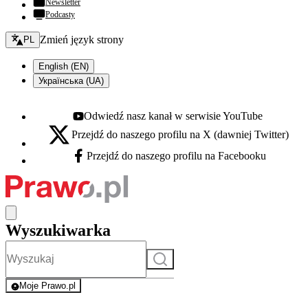
Newsletter
Podcasty
Zmień język - bieżący:
Zmień język strony
PL
English (EN)
Українська (UA)
Odwiedź nasz kanał w serwisie YouTube
Youtube - otwiera się w nowej karcie
Przejdź do naszego profilu na X (dawniej Twitter)
X - otwiera się w nowej karcie
Przejdź do naszego profilu na Facebooku
Facebook - otwiera się w nowej karcie
Wyszukiwarka
Szukaj
Moje Prawo.pl
- rejestracja i logowanie do serwisu