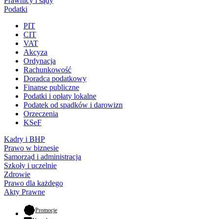
Prawnicy i sądy
Podatki
PIT
CIT
VAT
Akcyza
Ordynacja
Rachunkowość
Doradca podatkowy
Finanse publiczne
Podatki i opłaty lokalne
Podatek od spadków i darowizn
Orzeczenia
KSeF
Kadry i BHP
Prawo w biznesie
Samorząd i administracja
Szkoły i uczelnie
Zdrowie
Prawo dla każdego
Akty Prawne
- otwiera się w nowej karcie
Promocje