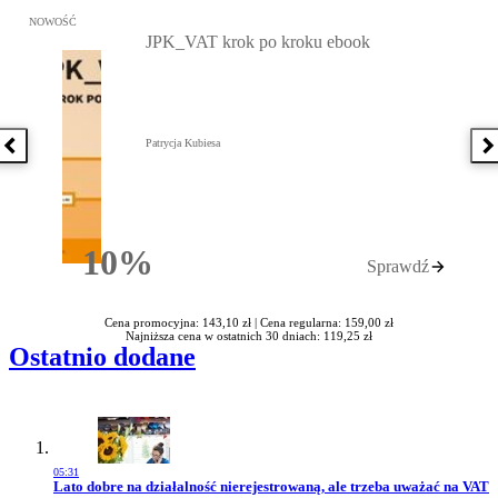
Przejdź do: JPK_VAT krok po kroku ebook, Patrycja Kubiesa - otw
NOWOŚĆ
JPK_VAT krok po kroku ebook
Patrycja Kubiesa
Poprzednia książka
N
10%
Sprawdź
Rabatu
Cena promocyjna: 143,10 zł |
Cena regularna: 159,00 zł
Najniższa cena w ostatnich 30 dniach: 119,25 zł
Ostatnio dodane
05:31
Przejdź do artykułu:
Lato dobre na działalność nierejestrowaną, ale trzeba uważać na VAT