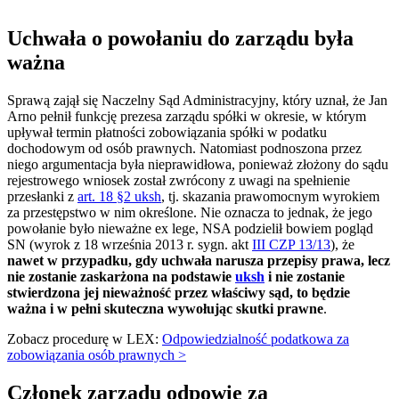
Uchwała o powołaniu do zarządu była
ważna
Sprawą zajął się Naczelny Sąd Administracyjny, który uznał, że Jan
Arno pełnił funkcję prezesa zarządu spółki w okresie, w którym
upływał termin płatności zobowiązania spółki w podatku
dochodowym od osób prawnych. Natomiast podnoszona przez
niego argumentacja była nieprawidłowa, ponieważ złożony do sądu
rejestrowego wniosek został zwrócony z uwagi na spełnienie
przesłanki z
art. 18 §2 uksh
, tj. skazania prawomocnym wyrokiem
za przestępstwo w nim określone. Nie oznacza to jednak, że jego
powołanie było nieważne ex lege, NSA podzielił bowiem pogląd
SN (wyrok z 18 września 2013 r. sygn. akt
III CZP 13/13
), że
nawet w przypadku, gdy uchwała narusza przepisy prawa, lecz
nie zostanie zaskarżona na podstawie
uksh
i nie zostanie
stwierdzona jej nieważność przez właściwy sąd, to będzie
ważna i w pełni skuteczna wywołując skutki prawne
.
Zobacz procedurę w LEX:
Odpowiedzialność podatkowa za
zobowiązania osób prawnych >
Członek zarządu odpowie za