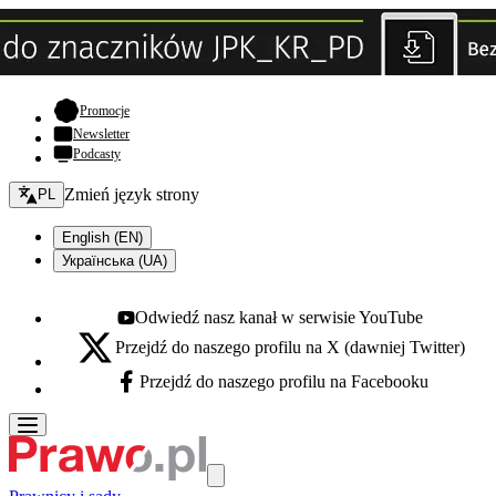
- otwiera się w nowej karcie
Promocje
Newsletter
Podcasty
Zmień język - bieżący:
Zmień język strony
PL
English (EN)
Українська (UA)
Odwiedź nasz kanał w serwisie YouTube
Youtube - otwiera się w nowej karcie
Przejdź do naszego profilu na X (dawniej Twitter)
X - otwiera się w nowej karcie
Przejdź do naszego profilu na Facebooku
Facebook - otwiera się w nowej karcie