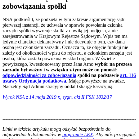
zobowiązania spółki
NSA podkreślił, że podziela w tym zakresie argumentację sądu
pierwszej instancji, że uchwała w sprawie powołania członka
zarządu spółki wywołuje skutki z chwilą jej podjęcia, a nie
zarejestrowania w Krajowym Rejestrze Sądowym. Wpis ten ma
jedynie charakter deklaratywny i nie decyduje o tym, czy dana
osoba jest członkiem zarządu. Oznacza to, że objęcie funkcji nie
zależy od okoliczności wpisu do rejestru, a członkiem zarządu jest
osoba, która została powołana w skład organu. W świetle
powyższego, kwestionowany przez Jana Arno
wybór na prezesa
zarządu był ważny i w związku z tym może on ponosić
odpowiedzialności za zobowiązania
spółki na podstawie
art. 116
ustawy Ordynacja podatkowa
. Mając powyższe na uwadze,
Naczelny Sąd Administracyjny oddalił skargę kasacyjną.
Wyrok NSA z 14 maja 2019 r., sygn. akt II FSK 1832/17
--------------------------------------------------------------------------------------
--------------------------------------------------------
Linki w tekście artykułu mogą odsyłać bezpośrednio do
odpowiednich dokumentów w
programie LEX
. Aby móc przeglądać