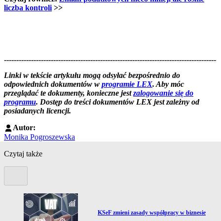
liczba kontroli
>>
--------------------------------------------------------------------------------------
--------------------------------------------------------
Linki w tekście artykułu mogą odsyłać bezpośrednio do
odpowiednich dokumentów w
programie LEX
. Aby móc
przeglądać te dokumenty, konieczne jest
zalogowanie się do
programu
. Dostęp do treści dokumentów LEX jest zależny od
posiadanych licencji.
Autor:
Monika Pogroszewska
Czytaj także
Poprzedni slide
Przejdź do artykułu:
KSeF zmieni zasady współpracy w biznesie