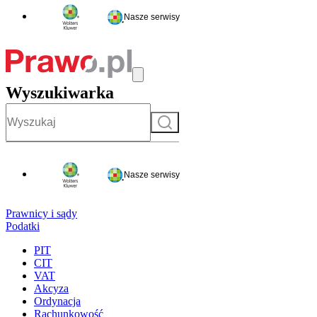
Nasze serwisy
Wyszukiwarka
Szukaj
Nasze serwisy
Prawnicy i sądy
Podatki
PIT
CIT
VAT
Akcyza
Ordynacja
Rachunkowość