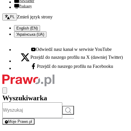
Newsletter
Podcasty
Zmień język - bieżący:
Zmień język strony
PL
English (EN)
Українська (UA)
Odwiedź nasz kanał w serwisie YouTube
Youtube - otwiera się w nowej karcie
Przejdź do naszego profilu na X (dawniej Twitter)
X - otwiera się w nowej karcie
Przejdź do naszego profilu na Facebooku
Facebook - otwiera się w nowej karcie
Wyszukiwarka
Szukaj
Moje Prawo.pl
- rejestracja i logowanie do serwisu