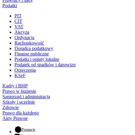
Prawnicy i sądy
Podatki
PIT
CIT
VAT
Akcyza
Ordynacja
Rachunkowość
Doradca podatkowy
Finanse publiczne
Podatki i opłaty lokalne
Podatek od spadków i darowizn
Orzeczenia
KSeF
Kadry i BHP
Prawo w biznesie
Samorząd i administracja
Szkoły i uczelnie
Zdrowie
Prawo dla każdego
Akty Prawne
- otwiera się w nowej karcie
Promocje