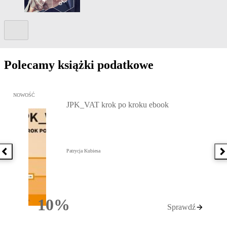
Kolejny slide
Polecamy książki podatkowe
Przejdź do: JPK_VAT krok po kroku ebook, Patrycja Kubiesa - otw
NOWOŚĆ
JPK_VAT krok po kroku ebook
Patrycja Kubiesa
Poprzednia książka
N
10%
Sprawdź
Rabatu