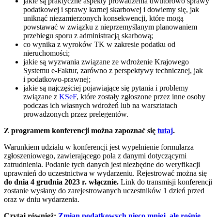
jakie są praktyczne aspekty prowadzenia dwutorowo sprawy
podatkowej i sprawy karnej skarbowej i dowiemy się, jak
uniknąć niezamierzonych konsekwencji, które mogą
powstawać w związku z nieprzemyślanym planowaniem
przebiegu sporu z administracją skarbową;
co wynika z wyroków TK w zakresie podatku od
nieruchomości;
jakie są wyzwania związane ze wdrożenie Krajowego
Systemu e-Faktur, zarówno z perspektywy technicznej, jak
i podatkowo-prawnej;
jakie są najczęściej pojawiające się pytania i problemy
związane z
KSeF
, które zostały zgłoszone przez inne osoby
podczas ich własnych wdrożeń lub na warsztatach
prowadzonych przez prelegentów.
Z programem konferencji można zapoznać się
tutaj
.
Warunkiem udziału w konferencji jest wypełnienie formularza
zgłoszeniowego, zawierającego pola z danymi dotyczącymi
zatrudnienia. Podanie tych danych jest niezbędne do weryfikacji
uprawnień do uczestnictwa w wydarzeniu. Rejestrować można się
do dnia 4 grudnia 2023 r. włącznie.
Link do transmisji konferencji
zostanie wysłany do zarejestrowanych uczestników 1 dzień przed
oraz w dniu wydarzenia.
Czytaj również:
Zmian podatkowych nieco mniej, ale rośnie