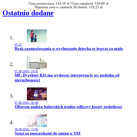
Cena promocyjna: 143,10 zł |
Cena regularna: 159,00 zł
Najniższa cena w ostatnich 30 dniach: 119,25 zł
Ostatnio dodane
05:32
Przejdź do artykułu:
Brak zaangażowania w wychowanie dziecka to jeszcze za mało
07.08.2026 | 14:47
Przejdź do artykułu:
MF: Dyrektor KIS ma wydawać interpretacje ws. podatku od
nieruchomości
07.08.2026 | 05:08
Przejdź do artykułu:
Ofiarom ataków hakerskich trudno odliczyć koszty podatkowe
06.08.2026 | 17:05
Przejdź do artykułu:
Senat za poprawkami do zmian w VAT