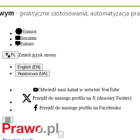
- otwiera się w nowej karcie
Promocje
Newsletter
Podcasty
Zmień język - bieżący:
Zmień język strony
PL
English (EN)
Українська (UA)
Odwiedź nasz kanał w serwisie YouTube
Youtube - otwiera się w nowej karcie
Przejdź do naszego profilu na X (dawniej Twitter)
X - otwiera się w nowej karcie
Przejdź do naszego profilu na Facebooku
Facebook - otwiera się w nowej karcie