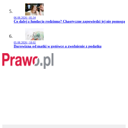
06.08.2026 | 05:34
Przejdź do artykułu:
Co dalej z fundacją rodzinną? Chaotyczne zapowiedzi jej nie pomogą
05.08.2026 | 18:02
Przejdź do artykułu:
Darowizna od matki w gotówce a zwolnienie z podatku