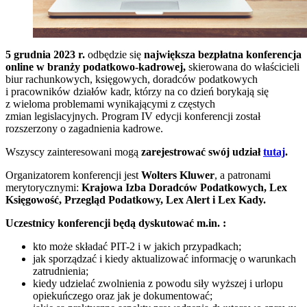
5 grudnia 2023 r.
odbędzie się
największa bezpłatna konferencja
online w branży podatkowo-kadrowej,
skierowana do właścicieli
biur rachunkowych, księgowych, doradców podatkowych
i pracowników działów kadr, którzy na co dzień borykają się
z wieloma problemami wynikającymi z częstych
zmian legislacyjnych. Program IV edycji konferencji został
rozszerzony o zagadnienia kadrowe.
Wszyscy zainteresowani mogą
zarejestrować swój udział
tutaj
.
Organizatorem konferencji jest
Wolters Kluwer
, a patronami
merytorycznymi:
Krajowa Izba Doradców Podatkowych, Lex
Księgowość, Przegląd Podatkowy, Lex Alert i Lex Kady.
Uczestnicy konferencji będą dyskutować m.in. :
kto może składać PIT-2 i w jakich przypadkach;
jak sporządzać i kiedy aktualizować informację o warunkach
zatrudnienia;
kiedy udzielać zwolnienia z powodu siły wyższej i urlopu
opiekuńczego oraz jak je dokumentować;