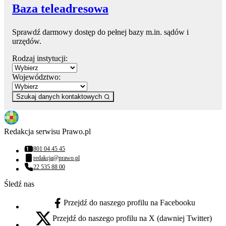
Baza teleadresowa
Sprawdź darmowy dostęp do pełnej bazy m.in. sądów i
urzędów.
Rodzaj instytucji:
Województwo:
Szukaj danych kontaktowych
Redakcja serwisu Prawo.pl
801 04 45 45
Numer telefonu:
redakcja@prawo.pl
Adres email:
22 535 88 00
Numer telefonu:
Śledź nas
Przejdź do naszego profilu na Facebooku
facebook - otwiera się w nowej karcie
Przejdź do naszego profilu na X (dawniej Twitter)
x - otwiera się w nowej karcie