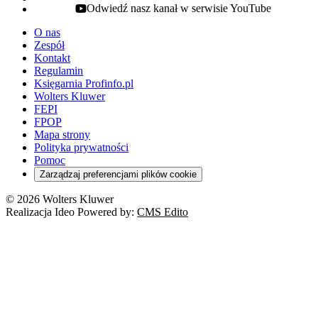
Odwiedź nasz kanał w serwisie YouTube
youtube - otwiera się w nowej karcie
O nas
Zespół
Kontakt
Regulamin
Księgarnia Profinfo.pl
Wolters Kluwer
FEPI
FPOP
Mapa strony
Polityka prywatności
Pomoc
Zarządzaj preferencjami plików cookie
© 2026 Wolters Kluwer
Realizacja Ideo Powered by:
CMS Edito