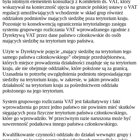
była istotnym elementem konsultacji z Komitetem ds. VAT, który
wskazywał na konieczność ujęcia na gruncie polskiej ustawy o VAT
regulacji umożliwiających wchodzenie w skład grup również
oddziałom podmiotów mających siedzibę poza terytorium kraju.
Pozostaje to konsekwencją ograniczenia terytorialnego zasięgu
systemu grupowego rozliczania VAT wprowadzanego zgodnie z
Dyrektywą VAT przez dane państwo członkowskie do osób
mających siedzibę na terytorium tego państwa.
Użyte w Dyrektywie pojęcie „mający siedzibę na terytorium tego
samego państwa członkowskiego” obejmuje przedsiębiorstwa,
których miejsce prowadzenia działalności znajduje się na terytorium
kraju, ale nie obejmuje oddziałów, które położone są za granicą.
Uzasadnia to potrzebę uwzględnienia podmiotu nieposiadającego
siedziby na terytorium kraju, w zakresie, w jakim prowadzi
działalność na terytorium kraju za pośrednictwem oddziału
położonego na jego terytorium.
System grupowego rozliczania VAT jest fakultatywny i fakt
wprowadzenia go przez jedno państwo nie powinien mieć skutków
sięgających poza fizyczne terytorium państwa członkowskiego,
które go wprowadziło. W przeciwnym razie naruszona może być
suwerenność podatkowa innego państwa członkowskiego.
Kwalifikowanie czynności oddziału do działań wewnątrz grupy i