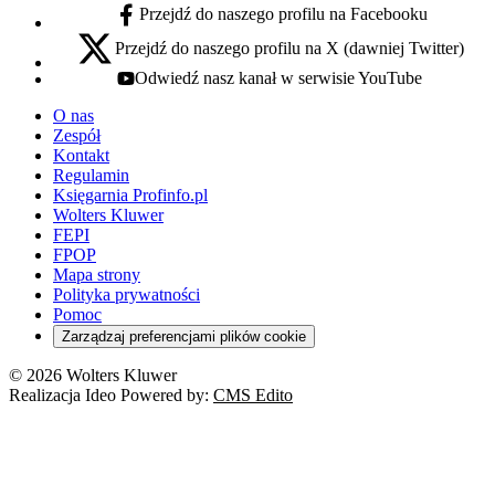
Przejdź do naszego profilu na Facebooku
facebook - otwiera się w nowej karcie
Przejdź do naszego profilu na X (dawniej Twitter)
x - otwiera się w nowej karcie
Odwiedź nasz kanał w serwisie YouTube
youtube - otwiera się w nowej karcie
O nas
Zespół
Kontakt
Regulamin
Księgarnia Profinfo.pl
Wolters Kluwer
FEPI
FPOP
Mapa strony
Polityka prywatności
Pomoc
Zarządzaj preferencjami plików cookie
© 2026 Wolters Kluwer
Realizacja Ideo Powered by:
CMS Edito