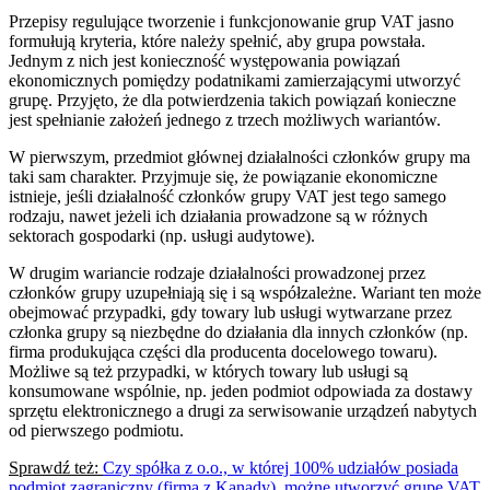
Przepisy regulujące tworzenie i funkcjonowanie grup VAT jasno
formułują kryteria, które należy spełnić, aby grupa powstała.
Jednym z nich jest konieczność występowania powiązań
ekonomicznych pomiędzy podatnikami zamierzającymi utworzyć
grupę. Przyjęto, że dla potwierdzenia takich powiązań konieczne
jest spełnianie założeń jednego z trzech możliwych wariantów.
W pierwszym, przedmiot głównej działalności członków grupy ma
taki sam charakter. Przyjmuje się, że powiązanie ekonomiczne
istnieje, jeśli działalność członków grupy VAT jest tego samego
rodzaju, nawet jeżeli ich działania prowadzone są w różnych
sektorach gospodarki (np. usługi audytowe).
W drugim wariancie rodzaje działalności prowadzonej przez
członków grupy uzupełniają się i są współzależne. Wariant ten może
obejmować przypadki, gdy towary lub usługi wytwarzane przez
członka grupy są niezbędne do działania dla innych członków (np.
firma produkująca części dla producenta docelowego towaru).
Możliwe są też przypadki, w których towary lub usługi są
konsumowane wspólnie, np. jeden podmiot odpowiada za dostawy
sprzętu elektronicznego a drugi za serwisowanie urządzeń nabytych
od pierwszego podmiotu.
Sprawdź też:
Czy spółka z o.o., w której 100% udziałów posiada
podmiot zagraniczny (firma z Kanady), możne utworzyć grupę VAT