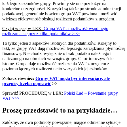
każdego z członków grupy. Powinny się one przełożyć na
konkretne oszczędności. Korzyści są także po stronie administracji
podatkowej, generalnie bowiem grupa VAT powinna umożliwić
większą efektywność obsługi rozliczeń podatników z urzędem.
Czytaj więcej w LEX:
Grupa VAT - możliwość wspólnego
rozliczania się przez kilku podatników >>>
To tylko jeden z aspektów istotnych dla podatników. Kolejny to
fakt, że grupy VAT dają możliwość lepszego zarządzania płynnością
finansową. Nie chodzi wyłącznie o brak podatku należnego i
naliczonego na obrotach wewnątrz grupy. Choć to oczywiście
istotne. Grupa daje możliwość rozliczenia VAT z urzędem z
poziomu łącznych rozliczeń netto wszystkich jej członków.
Zobacz również:
Grupy VAT mogą być interesujące, ale
przepisy trzeba poprawić
>>
Sprawdź PROCEDURĘ w LEX:
Polski Ład – Powstanie grupy
VAT >>>
Proszę przedstawić to na przykładzie…
Załóżmy, że dwa podmioty powiązane, mające odmienne sytuacje