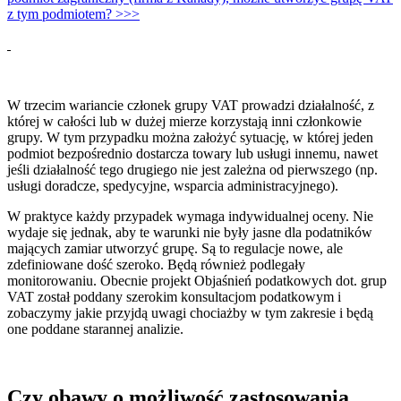
z tym podmiotem? >>>
W trzecim wariancie członek grupy VAT prowadzi działalność, z
której w całości lub w dużej mierze korzystają inni członkowie
grupy. W tym przypadku można założyć sytuację, w której jeden
podmiot bezpośrednio dostarcza towary lub usługi innemu, nawet
jeśli działalność tego drugiego nie jest zależna od pierwszego (np.
usługi doradcze, spedycyjne, wsparcia administracyjnego).
W praktyce każdy przypadek wymaga indywidualnej oceny. Nie
wydaje się jednak, aby te warunki nie były jasne dla podatników
mających zamiar utworzyć grupę. Są to regulacje nowe, ale
zdefiniowane dość szeroko. Będą również podlegały
monitorowaniu. Obecnie projekt Objaśnień podatkowych dot. grup
VAT został poddany szerokim konsultacjom podatkowym i
zobaczymy jakie przyjdą uwagi chociażby w tym zakresie i będą
one poddane starannej analizie.
Czy obawy o możliwość zastosowania