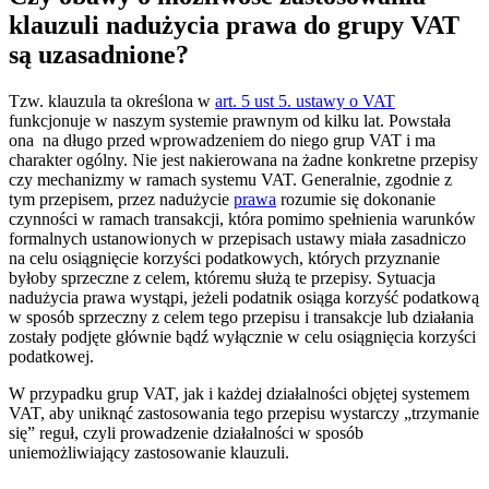
klauzuli nadużycia prawa do grupy VAT
są uzasadnione?
Tzw. klauzula ta określona w
art. 5 ust 5. ustawy o VAT
funkcjonuje w naszym systemie prawnym od kilku lat. Powstała
ona na długo przed wprowadzeniem do niego grup VAT i ma
charakter ogólny. Nie jest nakierowana na żadne konkretne przepisy
czy mechanizmy w ramach systemu VAT. Generalnie, zgodnie z
tym przepisem, przez nadużycie
prawa
rozumie się dokonanie
czynności w ramach transakcji, która pomimo spełnienia warunków
formalnych ustanowionych w przepisach ustawy miała zasadniczo
na celu osiągnięcie korzyści podatkowych, których przyznanie
byłoby sprzeczne z celem, któremu służą te przepisy. Sytuacja
nadużycia prawa wystąpi, jeżeli podatnik osiąga korzyść podatkową
w sposób sprzeczny z celem tego przepisu i transakcje lub działania
zostały podjęte głównie bądź wyłącznie w celu osiągnięcia korzyści
podatkowej.
W przypadku grup VAT, jak i każdej działalności objętej systemem
VAT, aby uniknąć zastosowania tego przepisu wystarczy „trzymanie
się” reguł, czyli prowadzenie działalności w sposób
uniemożliwiający zastosowanie klauzuli.