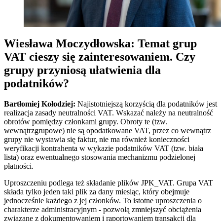
Wiesława Moczydłowska: Temat grup
VAT cieszy się zainteresowaniem. Czy
grupy przyniosą ułatwienia dla
podatników?
Bartłomiej Kołodziej:
Najistotniejszą korzyścią dla podatników jest
realizacja zasady neutralności VAT. Wskazać należy na neutralność
obrotów pomiędzy członkami grupy. Obroty te (tzw.
wewnątrzgrupowe) nie są opodatkowane VAT, przez co wewnątrz
grupy nie wystawia się faktur, nie ma również konieczności
weryfikacji kontrahenta w wykazie podatników VAT (tzw. biała
lista) oraz ewentualnego stosowania mechanizmu podzielonej
płatności.
Uproszczeniu podlega też składanie plików JPK_VAT. Grupa VAT
składa tylko jeden taki plik za dany miesiąc, który obejmuje
jednocześnie każdego z jej członków. To istotne uproszczenia o
charakterze administracyjnym - pozwolą zmniejszyć obciążenia
związane z dokumentowaniem i raportowaniem transakcji dla