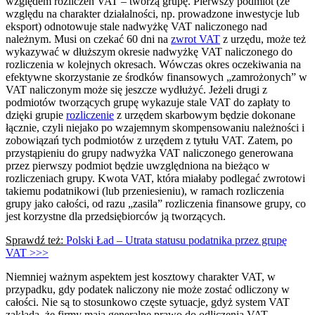
względem rozliczeń VAT – tworzą grupę. Pierwszy podmiot (ze
względu na charakter działalności, np. prowadzone inwestycje lub
eksport) odnotowuje stale nadwyżkę VAT naliczonego nad
należnym. Musi on czekać 60 dni na
zwrot VAT
z urzędu, może też
wykazywać w dłuższym okresie nadwyżkę VAT naliczonego do
rozliczenia w kolejnych okresach. Wówczas okres oczekiwania na
efektywne skorzystanie ze środków finansowych „zamrożonych” w
VAT naliczonym może się jeszcze wydłużyć. Jeżeli drugi z
podmiotów tworzących grupę wykazuje stale VAT do zapłaty to
dzięki grupie
rozliczenie
z urzędem skarbowym będzie dokonane
łącznie, czyli niejako po wzajemnym skompensowaniu należności i
zobowiązań tych podmiotów z urzędem z tytułu VAT. Zatem, po
przystąpieniu do grupy nadwyżka VAT naliczonego generowana
przez pierwszy podmiot będzie uwzględniona na bieżąco w
rozliczeniach grupy. Kwota VAT, która miałaby podlegać zwrotowi
takiemu podatnikowi (lub przeniesieniu), w ramach rozliczenia
grupy jako całości, od razu „zasila” rozliczenia finansowe grupy, co
jest korzystne dla przedsiębiorców ją tworzących.
Sprawdź też:
Polski Ład – Utrata statusu podatnika przez grupę
VAT >>>
Niemniej ważnym aspektem jest kosztowy charakter VAT, w
przypadku, gdy podatek naliczony nie może zostać odliczony w
całości. Nie są to stosunkowo częste sytuacje, gdyż system VAT
zakłada, że firmy mają generalne prawo do odliczenia VAT