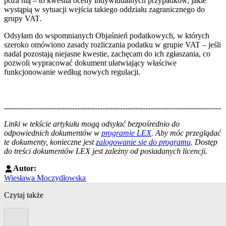
poza nią – to kwestia oceny indywidualnych przypadków, jakie
wystąpią w sytuacji wejścia takiego oddziału zagranicznego do
grupy VAT.
Odsyłam do wspomnianych Objaśnień podatkowych, w których
szeroko omówiono zasady rozliczania podatku w grupie VAT – jeśli
nadal pozostają niejasne kwestie, zachęcam do ich zgłaszania, co
pozwoli wypracować dokument ułatwiający właściwe
funkcjonowanie według nowych regulacji.
--------------------------------------------------------------------------------------
--------------------------------------------------------
Linki w tekście artykułu mogą odsyłać bezpośrednio do
odpowiednich dokumentów w
programie LEX
. Aby móc przeglądać
te dokumenty, konieczne jest
zalogowanie się do programu
. Dostęp
do treści dokumentów LEX jest zależny od posiadanych licencji.
Autor:
Wiesława Moczydłowska
Czytaj także
Poprzedni slide