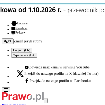
- otwiera się w nowej karcie
Promocje
Newsletter
Podcasty
Zmień język - bieżący:
Zmień język strony
PL
English (EN)
Українська (UA)
Odwiedź nasz kanał w serwisie YouTube
Youtube - otwiera się w nowej karcie
Przejdź do naszego profilu na X (dawniej Twitter)
X - otwiera się w nowej karcie
Przejdź do naszego profilu na Facebooku
Facebook - otwiera się w nowej karcie