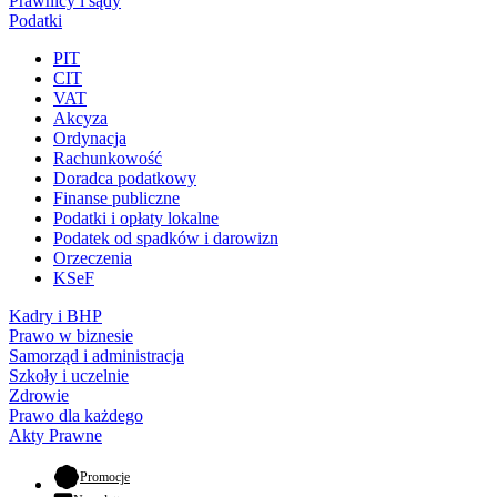
Prawnicy i sądy
Podatki
PIT
CIT
VAT
Akcyza
Ordynacja
Rachunkowość
Doradca podatkowy
Finanse publiczne
Podatki i opłaty lokalne
Podatek od spadków i darowizn
Orzeczenia
KSeF
Kadry i BHP
Prawo w biznesie
Samorząd i administracja
Szkoły i uczelnie
Zdrowie
Prawo dla każdego
Akty Prawne
- otwiera się w nowej karcie
Promocje