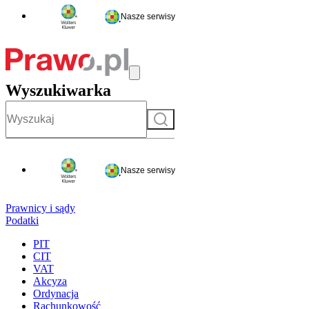
Nasze serwisy
Wyszukiwarka
Szukaj
Nasze serwisy
Prawnicy i sądy
Podatki
PIT
CIT
VAT
Akcyza
Ordynacja
Rachunkowość