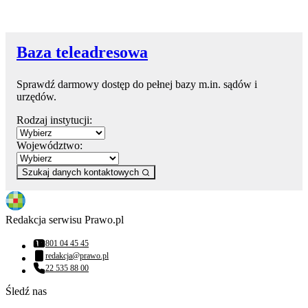
Baza teleadresowa
Sprawdź darmowy dostęp do pełnej bazy m.in. sądów i
urzędów.
Rodzaj instytucji:
Województwo:
Szukaj danych kontaktowych
Redakcja serwisu Prawo.pl
801 04 45 45
Numer telefonu:
redakcja@prawo.pl
Adres email:
22 535 88 00
Numer telefonu:
Śledź nas