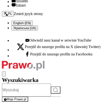
Newsletter
Podcasty
Zmień język - bieżący:
Zmień język strony
PL
English (EN)
Українська (UA)
Odwiedź nasz kanał w serwisie YouTube
Youtube - otwiera się w nowej karcie
Przejdź do naszego profilu na X (dawniej Twitter)
X - otwiera się w nowej karcie
Przejdź do naszego profilu na Facebooku
Facebook - otwiera się w nowej karcie
Wyszukiwarka
Szukaj
Moje Prawo.pl
- rejestracja i logowanie do serwisu