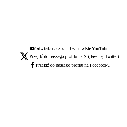
Odwiedź nasz kanał w serwisie YouTube
Youtube - otwiera się w nowej karcie
Przejdź do naszego profilu na X (dawniej Twitter)
X - otwiera się w nowej karcie
Przejdź do naszego profilu na Facebooku
Facebook - otwiera się w nowej karcie