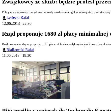
Związkowcy ze służb: będzie protest prze
Policyjni związkowcy zdecydowali w środę o ogłoszeniu ogólnopolskiej akcji protestacyjn
Lesiecki Rafał
12.06.2013 | 22:30
Rząd proponuje 1680 zł płacy minimalnej 
Rząd proponuje, aby w przyszłym roku płaca minimalna zwiększyła się o 5 proc. i wyniosła
Białkowski Rafał
11.06.2013 | 19:30
PiS: możliwy wniosek do Trybunału Konst