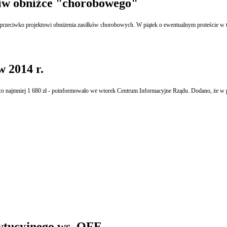
ciw obniżce "chorobowego"
ej przeciwko projektowi obniżenia zasiłków chorobowych. W piątek o ewentualnym proteście w
w 2014 r.
 co najmniej 1 680 zł - poinformowało we wtorek Centrum Informacyjne Rządu. Dodano, że w p
ytucyjnego ws. OFE