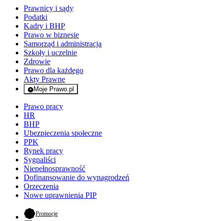
Prawnicy i sądy
Podatki
Kadry i BHP
Prawo w biznesie
Samorząd i administracja
Szkoły i uczelnie
Zdrowie
Prawo dla każdego
Akty Prawne
Moje Prawo.pl
- rejestracja i logowanie do serwisu
Prawo pracy
HR
BHP
Ubezpieczenia społeczne
PPK
Rynek pracy
Sygnaliści
Niepełnosprawność
Dofinansowanie do wynagrodzeń
Orzeczenia
Nowe uprawnienia PIP
- otwiera się w nowej karcie
Promocje