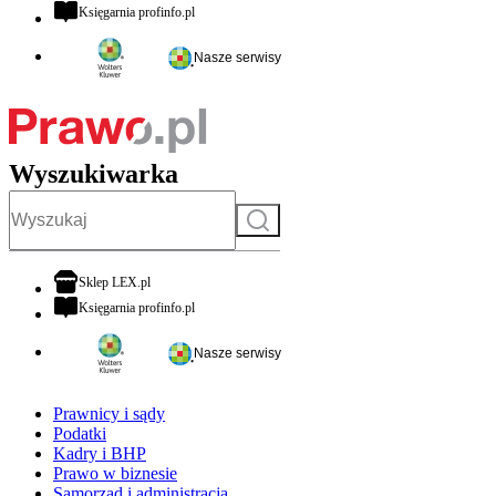
otwiera się w nowej karcie
Księgarnia profinfo.pl
Nasze serwisy
Wyszukiwarka
Szukaj
otwiera się w nowej karcie
Sklep LEX.pl
otwiera się w nowej karcie
Księgarnia profinfo.pl
Nasze serwisy
Prawnicy i sądy
Podatki
Kadry i BHP
Prawo w biznesie
Samorząd i administracja