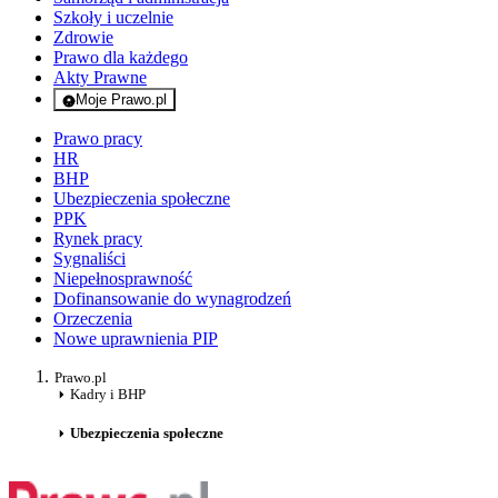
Szkoły i uczelnie
Zdrowie
Prawo dla każdego
Akty Prawne
Moje Prawo.pl
- rejestracja i logowanie do serwisu
Prawo pracy
HR
BHP
Ubezpieczenia społeczne
PPK
Rynek pracy
Sygnaliści
Niepełnosprawność
Dofinansowanie do wynagrodzeń
Orzeczenia
Nowe uprawnienia PIP
Prawo.pl
Kadry i BHP
Ubezpieczenia społeczne