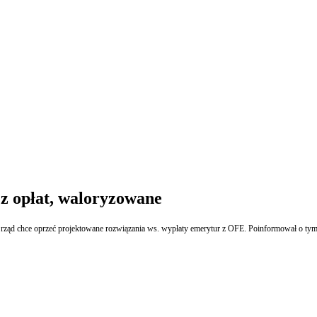
z opłat, waloryzowane
h rząd chce oprzeć projektowane rozwiązania ws. wypłaty emerytur z OFE. Poinformował o tym