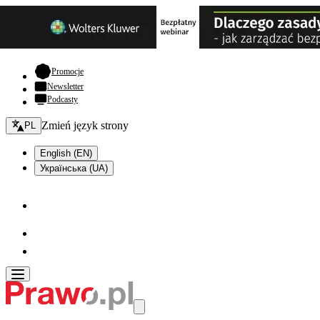
- otwiera się w nowej karcie
Promocje
Newsletter
Podcasty
Zmień język - bieżący:
Zmień język strony
PL
English (EN)
Українська (UA)