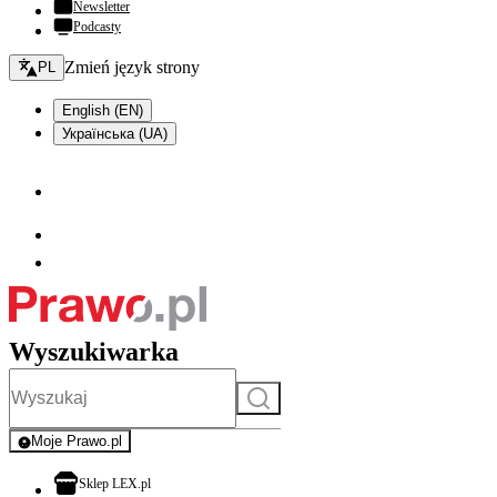
Newsletter
Podcasty
Zmień język - bieżący:
Zmień język strony
PL
English (EN)
Українська (UA)
Wyszukiwarka
Szukaj
Moje Prawo.pl
- rejestracja i logowanie do serwisu
otwiera się w nowej karcie
Sklep LEX.pl