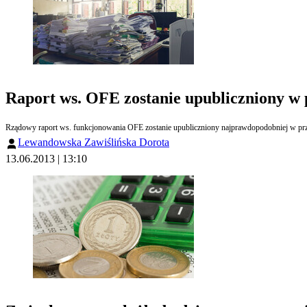
Raport ws. OFE zostanie upubliczniony w 
Rządowy raport ws. funkcjonowania OFE zostanie upubliczniony najprawdopodobniej w przy
Lewandowska Zawiślińska Dorota
13.06.2013 | 13:10