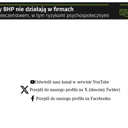
Odwiedź nasz kanał w serwisie YouTube
Youtube - otwiera się w nowej karcie
Przejdź do naszego profilu na X (dawniej Twitter)
X - otwiera się w nowej karcie
Przejdź do naszego profilu na Facebooku
Facebook - otwiera się w nowej karcie