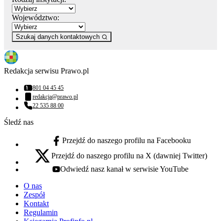
Województwo:
Szukaj danych kontaktowych
Redakcja serwisu Prawo.pl
801 04 45 45
Numer telefonu:
redakcja@prawo.pl
Adres email:
22 535 88 00
Numer telefonu:
Śledź nas
Przejdź do naszego profilu na Facebooku
facebook - otwiera się w nowej karcie
Przejdź do naszego profilu na X (dawniej Twitter)
x - otwiera się w nowej karcie
Odwiedź nasz kanał w serwisie YouTube
youtube - otwiera się w nowej karcie
O nas
Zespół
Kontakt
Regulamin