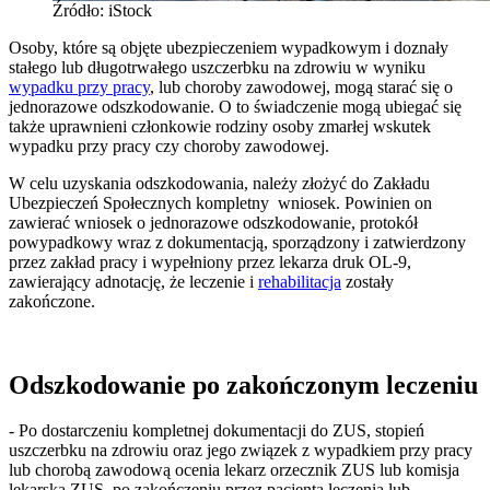
Źródło: iStock
Osoby, które są objęte ubezpieczeniem wypadkowym i doznały
stałego lub długotrwałego uszczerbku na zdrowiu w wyniku
wypadku przy pracy
, lub choroby zawodowej, mogą starać się o
jednorazowe odszkodowanie. O to świadczenie mogą ubiegać się
także uprawnieni członkowie rodziny osoby zmarłej wskutek
wypadku przy pracy czy choroby zawodowej.
W celu uzyskania odszkodowania, należy złożyć do Zakładu
Ubezpieczeń Społecznych kompletny wniosek. Powinien on
zawierać wniosek o jednorazowe odszkodowanie, protokół
powypadkowy wraz z dokumentacją, sporządzony i zatwierdzony
przez zakład pracy i wypełniony przez lekarza druk OL-9,
zawierający adnotację, że leczenie i
rehabilitacja
zostały
zakończone.
Odszkodowanie po zakończonym leczeniu
- Po dostarczeniu kompletnej dokumentacji do ZUS, stopień
uszczerbku na zdrowiu oraz jego związek z wypadkiem przy pracy
lub chorobą zawodową ocenia lekarz orzecznik ZUS lub komisja
lekarska ZUS, po zakończeniu przez pacjenta leczenia lub