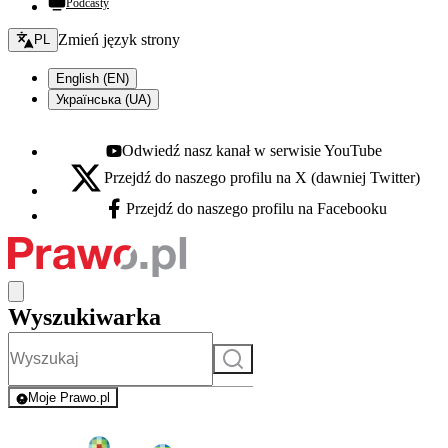
Podcasty
Zmień język - bieżący:
Zmień język strony
PL
English (EN)
Українська (UA)
Odwiedź nasz kanał w serwisie YouTube
Youtube - otwiera się w nowej karcie
Przejdź do naszego profilu na X (dawniej Twitter)
X - otwiera się w nowej karcie
Przejdź do naszego profilu na Facebooku
Facebook - otwiera się w nowej karcie
Wyszukiwarka
Szukaj
Moje Prawo.pl
- rejestracja i logowanie do serwisu