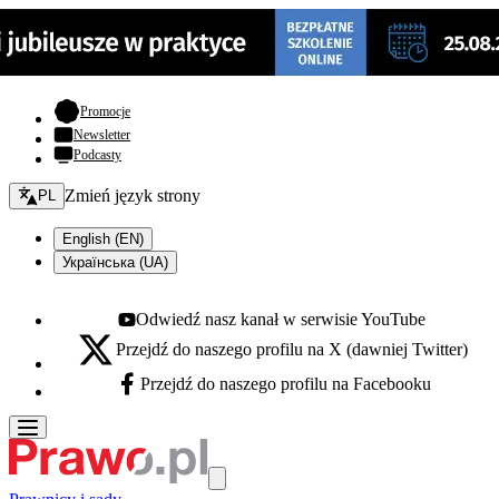
- otwiera się w nowej karcie
Promocje
Newsletter
Podcasty
Zmień język - bieżący:
Zmień język strony
PL
English (EN)
Українська (UA)
Odwiedź nasz kanał w serwisie YouTube
Youtube - otwiera się w nowej karcie
Przejdź do naszego profilu na X (dawniej Twitter)
X - otwiera się w nowej karcie
Przejdź do naszego profilu na Facebooku
Facebook - otwiera się w nowej karcie