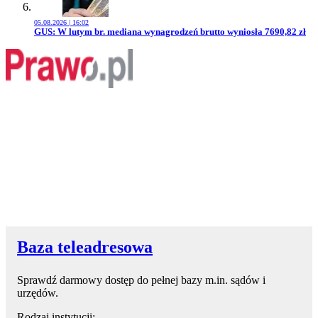
05.08.2026 | 16:02
Przejdź do artykułu:
GUS: W lutym br. mediana wynagrodzeń brutto wyniosła 7690,82 zł
Baza teleadresowa
Sprawdź darmowy dostęp do pełnej bazy m.in. sądów i
urzędów.
Rodzaj instytucji: