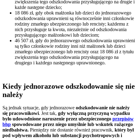
zwiększenia tego odszkodowania przysługującego na drugie i
każde następne dziecko;
18 086 zł, gdy obok małżonka lub dzieci do jednorazowego
odszkodowania uprawnieni są równocześnie inni członkowie
rodziny zmarłego ubezpieczonego lub rencisty; każdemu z
nich przysługuje ta kwota, niezależnie od odszkodowania
przysługującego małżonkowi lub dzieciom;
46 507 zł, gdy do jednorazowego odszkodowania uprawnieni
są tylko członkowie rodziny inni niż małżonek lub dzieci
zmarłego ubezpieczonego lub rencisty oraz 18 086 zł z tytułu
zwiększenia tego odszkodowania przysługującego na
drugiego i każdego następnego uprawnionego.
Kiedy jednorazowe odszkodowanie się nie
należy
Są jednak sytuacje, gdy jednorazowe
odszkodowanie nie należy
się pracownikowi
. Jest tak,
gdy wyłączną przyczyną wypadku
było udowodnione naruszenie przez ubezpieczonego
przepisów
bhp
spowodowane przez niego umyślnie lub wskutek rażącego
niedbalstwa.
Pieniędzy nie dostanie również pracownik,
który był
pod wpływem alkoholu lub substancji psychotropowych i