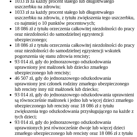
1033 zł za każdy procent stałego lub długotrwałego
uszczerbku na zdrowiu;
1033 zł za każdy procent stałego lub długotrwałego
uszczerbku na zdrowiu, z tytułu zwiększenia tego uszczerbku,
co najmniej o 10 punktów procentowych;
18 086 zł z tytułu orzeczenia całkowitej niezdolności do pracy
oraz niezdolności do samodzielnej egzystencji
ubezpieczonego;
18 086 zł z tytułu orzeczenia całkowitej niezdolności do pracy
oraz niezdolności do samodzielnej egzystencji wskutek
pogorszenia się stanu zdrowia rencisty;
93 014 zł, gdy do jednorazowego odszkodowania
uprawniony jest małżonek lub dziecko zmarłego
ubezpieczonego lub rencisty;
46 507 zł, gdy do jednorazowego odszkodowania
uprawniony jest członek rodziny zmarłego ubezpieczonego
lub rencisty inny niż małżonek lub dziecko;
93 014 zł, gdy do jednorazowego odszkodowania uprawnieni
są równocześnie małżonek i jedno lub więcej dzieci zmarłego
ubezpieczonego lub rencisty oraz 18 086 zł z tytułu
zwiększenia tego odszkodowania przysługującego na każde z
tych dzieci;
93 014 zł, gdy do jednorazowego odszkodowania
uprawnionych jest równocześnie dwoje lub więcej dzieci
zmarłego ubezpieczonego lub rencisty oraz 18 086 zł z tytułu