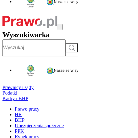
Nasze serwisy
Wyszukiwarka
Szukaj
Nasze serwisy
Prawnicy i sądy
Podatki
Kadry i BHP
Prawo pracy
HR
BHP
Ubezpieczenia społeczne
PPK
Rynek pracy