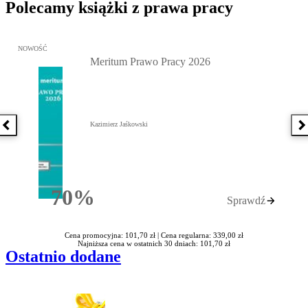
Polecamy książki z prawa pracy
Przejdź do: Meritum Prawo Pracy 2026, Kazimierz Jaśkowski - otw
NOWOŚĆ
Meritum Prawo Pracy 2026
Kazimierz Jaśkowski
Poprzednia książka
N
70%
Sprawdź
Rabatu
Cena promocyjna: 101,70 zł |
Cena regularna: 339,00 zł
Najniższa cena w ostatnich 30 dniach: 101,70 zł
Ostatnio dodane