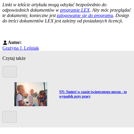
Linki w tekście artykułu mogą odsyłać bezpośrednio do
odpowiednich dokumentów w
programie LEX
. Aby móc przeglądać
te dokumenty, konieczne jest
zalogowanie się do programu
. Dostęp
do treści dokumentów LEX jest zależny od posiadanych licencji.
Autor:
Grażyna J. Leśniak
Czytaj także
Poprzedni slide
Przejdź do artykułu:
SN: Śmierć w czasie świątecznego meczu - to
wypadek przy pracy
Kolejny slide