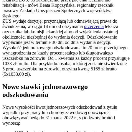
rehabilitacji - mówi Beata Kopczyńska, regionalny rzecznik
prasowy Zakładu Ubezpieczeń Społecznych województwa
śląskiego.
ZUS wydaje decyzję, przyznającą lub odmawiającą prawa do
świadczenia, w ciągu 14 dni od otrzymania
orzeczenia
lekarza
orzecznika lub komisji lekarskiej albo od wyjaśnienia ostatniej
okoliczności niezbędnej do wydania decyzji. Odszkodowanie
wypłacane jest w terminie 30 dni od dnia wydania decyzji.
Wysokość jednorazowego odszkodowania to 20 proc. przeciętnego
wynagrodzenia za każdy procent stałego lub długotrwałego
uszczerbku na zdrowiu. Od 1 kwietnia za każdy procent przysługuje
1033 zł brutto. Dla przykładu: osoba, u której zostanie stwierdzone
5 proc. uszczerbku na zdrowiu, otrzyma kwotę 5165 zł brutto
(5x1033,00 zł).
Nowe stawki jednorazowego
odszkodowania
Nowe wysokości kwot jednorazowych odszkodowań z tytułu
wypadku przy pracy lub choroby zawodowej obowiązują
obowiązywać będą do 31 marca 2022 r., są to kwoty brutto i
wynoszą: