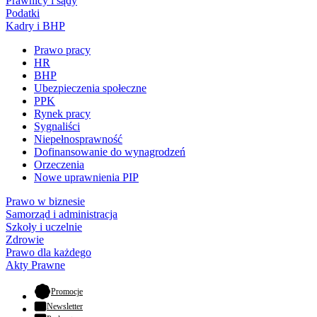
Prawnicy i sądy
Podatki
Kadry i BHP
Prawo pracy
HR
BHP
Ubezpieczenia społeczne
PPK
Rynek pracy
Sygnaliści
Niepełnosprawność
Dofinansowanie do wynagrodzeń
Orzeczenia
Nowe uprawnienia PIP
Prawo w biznesie
Samorząd i administracja
Szkoły i uczelnie
Zdrowie
Prawo dla każdego
Akty Prawne
- otwiera się w nowej karcie
Promocje
Newsletter