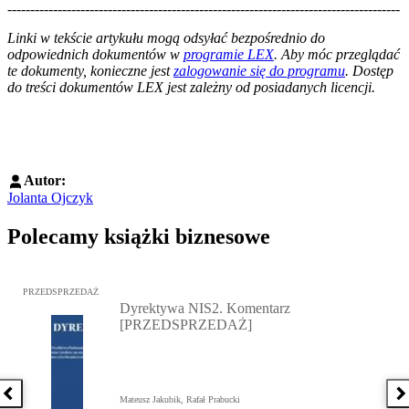
--------------------------------------------------------------------------------------
--------------------------------------------------------
Linki w tekście artykułu mogą odsyłać bezpośrednio do
odpowiednich dokumentów w
programie LEX
. Aby móc przeglądać
te dokumenty, konieczne jest
zalogowanie się do programu
. Dostęp
do treści dokumentów LEX jest zależny od posiadanych licencji.
Autor:
Jolanta Ojczyk
Polecamy książki biznesowe
Przejdź do: Dyrektywa NIS2. Komentarz [PRZEDSPRZEDAŻ], Mateu
PRZEDSPRZEDAŻ
Dyrektywa NIS2. Komentarz
[PRZEDSPRZEDAŻ]
Poprzednia książka
N
Mateusz Jakubik, Rafał Prabucki