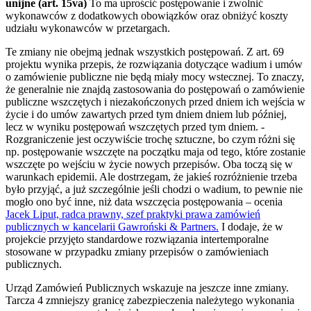
unijne (art. 15va)
To ma uprościć postępowanie i zwolnić
wykonawców z dodatkowych obowiązków oraz obniżyć koszty
udziału wykonawców w przetargach.
Te zmiany nie obejmą jednak wszystkich postępowań. Z art. 69
projektu wynika przepis, że rozwiązania dotyczące wadium i umów
o zamówienie publiczne nie będą miały mocy wstecznej. To znaczy,
że generalnie nie znajdą zastosowania do postępowań o zamówienie
publiczne wszczętych i niezakończonych przed dniem ich wejścia w
życie i do umów zawartych przed tym dniem dniem lub później,
lecz w wyniku postępowań wszczętych przed tym dniem. -
Rozgraniczenie jest oczywiście trochę sztuczne, bo czym różni się
np. postępowanie wszczęte na początku maja od tego, które zostanie
wszczęte po wejściu w życie nowych przepisów. Oba toczą się w
warunkach epidemii. Ale dostrzegam, że jakieś rozróżnienie trzeba
było przyjąć, a już szczególnie jeśli chodzi o wadium, to pewnie nie
mogło ono być inne, niż data wszczęcia postępowania – ocenia
Jacek Liput, radca prawny, szef praktyki prawa zamówień
publicznych w kancelarii Gawroński & Partners.
I dodaje, że w
projekcie przyjęto standardowe rozwiązania intertemporalne
stosowane w przypadku zmiany przepisów o zamówieniach
publicznych.
Urząd Zamówień Publicznych wskazuje na jeszcze inne zmiany.
Tarcza 4 zmniejszy granicę zabezpieczenia należytego wykonania