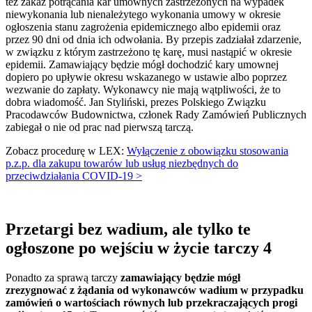
też zakaz potrącania kar umownych zastrzeżonych na wypadek
niewykonania lub nienależytego wykonania umowy w okresie
ogłoszenia stanu zagrożenia epidemicznego albo epidemii oraz
przez 90 dni od dnia ich odwołania. By przepis zadziałał zdarzenie,
w związku z którym zastrzeżono tę karę, musi nastąpić w okresie
epidemii. Zamawiający będzie mógł dochodzić kary umownej
dopiero po upływie okresu wskazanego w ustawie albo poprzez
wezwanie do zapłaty. Wykonawcy nie mają wątpliwości, że to
dobra wiadomość. Jan Styliński, prezes Polskiego Związku
Pracodawców Budownictwa, członek Rady Zamówień Publicznych
zabiegał o nie od prac nad pierwszą tarczą.
Zobacz procedurę w LEX:
Wyłączenie z obowiązku stosowania
p.z.p. dla zakupu towarów lub usług niezbędnych do
przeciwdziałania COVID-19 >
Przetargi bez wadium, ale tylko te
ogłoszone po wejściu w życie tarczy 4
Ponadto za sprawą tarczy
zamawiający będzie mógł
zrezygnować z żądania od wykonawców wadium w przypadku
zamówień o wartościach równych lub przekraczających progi