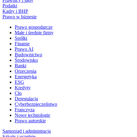
Prawnicy i sądy
Podatki
Kadry i BHP
Prawo w biznesie
Prawo gospodarcze
Małe i średnie firmy
Spółki
Finanse
Prawo AI
Budownictwo
Środowisko
Banki
Orzeczenia
Energetyka
ESG
Kredyty
Cło
Deregulacja
Cyberbezpieczeństwo
Franczyza
Nowe technologie
Prawo autorskie
Samorząd i administracja
Szkoły i uczelnie