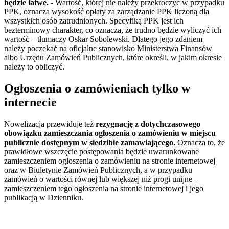
będzie łatwe.
-
Wartość, której nie należy przekroczyć w przypadku
PPK, oznacza wysokość opłaty za zarządzanie PPK liczoną dla
wszystkich osób zatrudnionych. Specyfiką PPK jest ich
bezterminowy charakter, co oznacza, że trudno będzie wyliczyć ich
wartość – tłumaczy Oskar Sobolewski. Dlatego jego zdaniem
należy poczekać na oficjalne stanowisko Ministerstwa Finansów
albo Urzędu Zamówień Publicznych, które określi, w jakim okresie
należy to obliczyć.
Ogłoszenia o zamówieniach tylko w
internecie
Nowelizacja przewiduje też
rezygnację z dotychczasowego
obowiązku zamieszczania ogłoszenia o zamówieniu w miejscu
publicznie dostępnym w siedzibie zamawiającego.
Oznacza to, że
prawidłowe wszczęcie postępowania będzie uwarunkowane
zamieszczeniem ogłoszenia o zamówieniu na stronie internetowej
oraz w Biuletynie Zamówień Publicznych, a w przypadku
zamówień o wartości równej lub większej niż progi unijne –
zamieszczeniem tego ogłoszenia na stronie internetowej i jego
publikacją w Dzienniku.