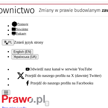
- otwiera się w nowej karcie
Promocje
Newsletter
Podcasty
Zmień język - bieżący:
Zmień język strony
PL
English (EN)
Українська (UA)
Odwiedź nasz kanał w serwisie YouTube
Youtube - otwiera się w nowej karcie
Przejdź do naszego profilu na X (dawniej Twitter)
X - otwiera się w nowej karcie
Przejdź do naszego profilu na Facebooku
Facebook - otwiera się w nowej karcie