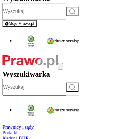
Szukaj
Moje Prawo.pl
- rejestracja i logowanie do serwisu
Nasze serwisy
Wyszukiwarka
Szukaj
Nasze serwisy
Prawnicy i sądy
Podatki
Kadry i BHP