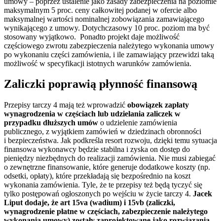
umowy – poprzez ustalenie jako zasady zabezpieczenia na poziomie
maksymalnym 5 proc. ceny całkowitej podanej w ofercie albo
maksymalnej wartości nominalnej zobowiązania zamawiającego
wynikającego z umowy. Dotychczasowy 10 proc. poziom ma być
stosowany wyjątkowo. Ponadto projekt daje możliwość
częściowego zwrotu zabezpieczenia należytego wykonania umowy
po wykonaniu części zamówienia, i ile zamawiający przewidzi taką
możliwość w specyfikacji istotnych warunków zamówienia.
Zaliczki poprawią płynność finansową
Przepisy tarczy 4 mają też wprowadzić
obowiązek zapłaty
wynagrodzenia w częściach lub udzielania zaliczek w
przypadku dłuższych umów
o udzielenie zamówienia
publicznego, z wyjątkiem zamówień w dziedzinach obronności
i bezpieczeństwa. Jak podkreśla resort rozwoju, dzięki temu sytuacja
finansowa wykonawcy będzie stabilna i zyska on dostęp do
pieniędzy niezbędnych do realizacji zamówienia. Nie musi zabiegać
o zewnętrzne finansowanie, które generuje dodatkowe koszty (np.
odsetki, opłaty), które przekładają się bezpośrednio na koszt
wykonania zamówienia. Tyle, że te przepisy też będą tyczyć się
tylko postępowań ogłoszonych po wejściu w życie tarczy 4.
Jacek
Liput dodaje, że art 15va (wadium) i 15vb (zaliczki,
wynagrodzenie płatne w częściach, zabezpieczenie należytego
wykonania umowy) zostały zaprojektowane jako rozwiązania