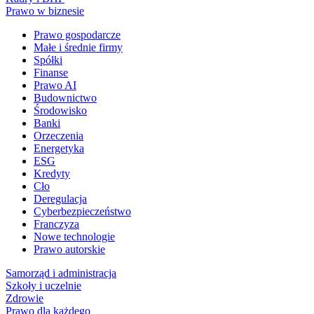
Prawo w biznesie
Prawo gospodarcze
Małe i średnie firmy
Spółki
Finanse
Prawo AI
Budownictwo
Środowisko
Banki
Orzeczenia
Energetyka
ESG
Kredyty
Cło
Deregulacja
Cyberbezpieczeństwo
Franczyza
Nowe technologie
Prawo autorskie
Samorząd i administracja
Szkoły i uczelnie
Zdrowie
Prawo dla każdego