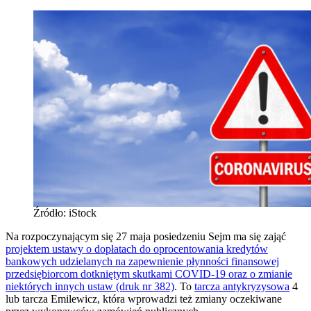
Źródło: iStock
Na rozpoczynającym się 27 maja posiedzeniu Sejm ma się zająć
projektem ustawy o dopłatach do oprocentowania kredytów
bankowych udzielanych na zapewnienie płynności finansowej
przedsiębiorcom dotkniętym skutkami COVID-19 oraz o zmianie
niektórych innych ustaw (druk nr 382)
. To
tarcza antykryzysowa
4
lub tarcza Emilewicz, która wprowadzi też zmiany oczekiwane