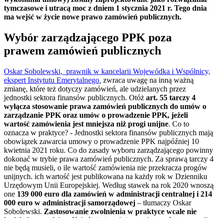
tymczasowe i utracą moc z dniem
1 stycznia 2021 r. Tego dnia
ma wejść w życie nowe prawo zamówień publicznych.
Wybór zarządzającego PPK poza
prawem zamówień publicznych
Oskar Sobolewski, prawnik w kancelarii Wojewódka i Wspólnicy,
ekspert Instytutu Emerytalnego
,
zwraca uwagę na inną ważną
zmianę, które też dotyczy zamówień, ale udzielanych przez
jednostki sektora finansów publicznych. Otóż
art. 55 tarczy 4
wyłącza stosowanie prawa zamówień publicznych do umów o
zarządzanie PPK oraz umów o prowadzenie PPK, jeżeli
wartość zamówienia jest mniejsza niż progi unijne
. Co to
oznacza w praktyce? - Jednostki sektora finansów publicznych mają
obowiązek zawarcia umowy o prowadzenie PPK najpóźniej 10
kwietnia 2021 roku. Co do zasady wyboru zarządzającego powinny
dokonać w trybie prawa zamówień publicznych. Za sprawą tarczy 4
nie będą musieli, o ile wartość zamówienia nie przekracza progów
unijnych. ich wartość jest publikowana na każdy rok w Dzienniku
Urzędowym Unii Europejskiej. Według stawek na rok 2020 wnoszą
one
139 000 euro dla zamówień w administracji centralnej i 214
000 euro w administracji samorządowej
– tłumaczy Oskar
Sobolewski.
Zastosowanie zwolnienia w praktyce wcale nie