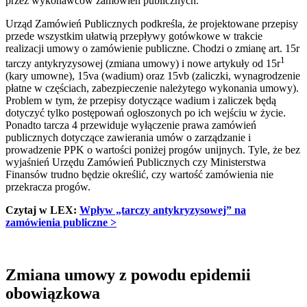
przez wykonawców zamówień publicznych.
Urząd Zamówień Publicznych podkreśla, że projektowane przepisy
przede wszystkim ułatwią przepływy gotówkowe w trakcie
realizacji umowy o zamówienie publiczne. Chodzi o zmianę art. 15r
1
tarczy antykryzysowej (zmiana umowy) i nowe artykuły od 15r
(kary umowne), 15va (wadium) oraz 15vb (zaliczki, wynagrodzenie
płatne w częściach, zabezpieczenie należytego wykonania umowy).
Problem w tym, że przepisy dotyczące wadium i zaliczek będą
dotyczyć tylko postępowań ogłoszonych po ich wejściu w życie.
Ponadto tarcza 4 przewiduje wyłączenie prawa zamówień
publicznych dotyczące zawierania umów o zarządzanie i
prowadzenie PPK o wartości poniżej progów unijnych. Tyle, że bez
wyjaśnień Urzędu Zamówień Publicznych czy Ministerstwa
Finansów trudno będzie określić, czy wartość zamówienia nie
przekracza progów.
Czytaj w LEX:
Wpływ „tarczy antykryzysowej” na
zamówienia publiczne >
Zmiana umowy z powodu epidemii
obowiązkowa