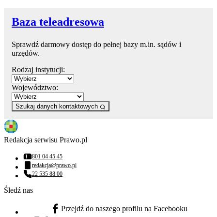
Baza teleadresowa
Sprawdź darmowy dostęp do pełnej bazy m.in. sądów i
urzędów.
Rodzaj instytucji:
Województwo:
Szukaj danych kontaktowych
Redakcja serwisu Prawo.pl
801 04 45 45
Numer telefonu:
redakcja@prawo.pl
Adres email:
22 535 88 00
Numer telefonu:
Śledź nas
Przejdź do naszego profilu na Facebooku
facebook - otwiera się w nowej karcie