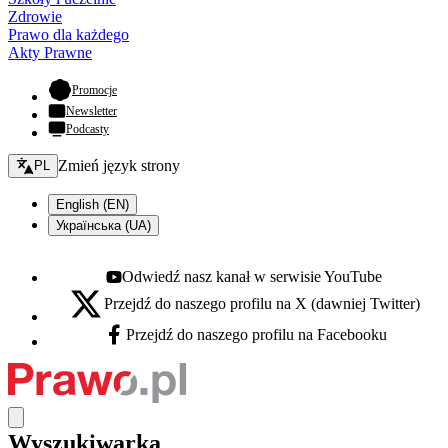
Zdrowie
Prawo dla każdego
Akty Prawne
- otwiera się w nowej karcie
Promocje
Newsletter
Podcasty
Zmień język - bieżący:
Zmień język strony
PL
English (EN)
Українська (UA)
Odwiedź nasz kanał w serwisie YouTube
Youtube - otwiera się w nowej karcie
Przejdź do naszego profilu na X (dawniej Twitter)
X - otwiera się w nowej karcie
Przejdź do naszego profilu na Facebooku
Facebook - otwiera się w nowej karcie
Wyszukiwarka