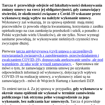
Tarcza 4 przewiduje odejście od fakultatywności dokonywania
zmiany umowy na rzecz jej obligatoryjności, gdy zamawiający
stwierdzi, że okoliczności związane z Covid-19 wskazane przez
wykonawcę mają wpływ na należyte wykonanie umowy.
Wykonawcy zaś wskazują, że za sprawą epidemii mają mniej
pracowników (z powodu objęcia kwarantanną, korzystania z zasiłku
opiekuńczego na czas zamknięcia przedszkoli i szkół, a ponadto z
Polski wyjechało wielu Ukraińców), ale nie tylko. Nowe wymogi
sanitarne powodują, że wykonywanie niektórych czynności trwa
zwyczajnie dłużej.
Pierwsza
tarcza antykryzysowa (czyli ustawa o szczególnych
rozwiązaniach związanych z zapobieganiem, przeciwdziałaniem i
zwalczaniem COVID-19), dopuszczała aneksowanie umów, ale pod
warunkiem, że taką wolę wyraził zamawiający.
- Specustawa nie
mówi o tym, że zamawiający zmienia umowę po uzyskaniu
odpowiednich informacji od wykonawcy, dotyczących wpływu
COVID-19 na realizację umowy, a wykonawcy zdani są na
zamawiających - mówi dr Wojciech Hartung z kancelarii DZP.
To zmieni tarcza 4. Za jej sprawą w przypadku,
gdy wykonawca w
okresie stanu epidemii nie wykonał w terminie zamówienia
publicznego i tak otrzyma pełne wynagrodzenie za jego
wykonanie, bez naliczania kar umownych.
Tarcza 4 przewiduje