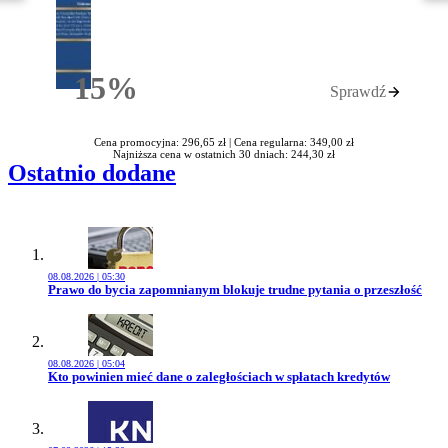
15%
Sprawdź
Rabatu
Cena promocyjna: 296,65 zł |
Cena regularna: 349,00 zł
Najniższa cena w ostatnich 30 dniach: 244,30 zł
Ostatnio dodane
08.08.2026 | 05:30
Przejdź do artykułu:
Prawo do bycia zapomnianym blokuje trudne pytania o przeszłość
08.08.2026 | 05:04
Przejdź do artykułu:
Kto powinien mieć dane o zaległościach w spłatach kredytów