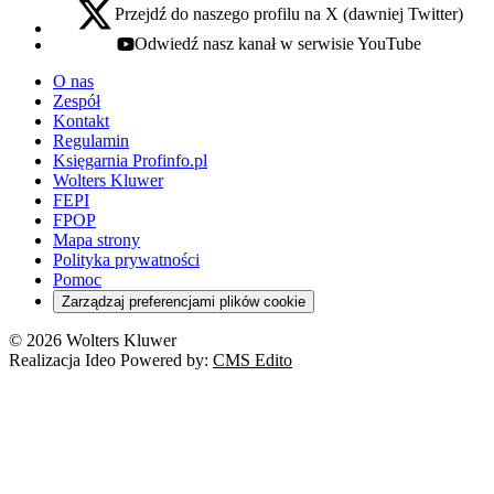
Przejdź do naszego profilu na X (dawniej Twitter)
x - otwiera się w nowej karcie
Odwiedź nasz kanał w serwisie YouTube
youtube - otwiera się w nowej karcie
O nas
Zespół
Kontakt
Regulamin
Księgarnia Profinfo.pl
Wolters Kluwer
FEPI
FPOP
Mapa strony
Polityka prywatności
Pomoc
Zarządzaj preferencjami plików cookie
© 2026 Wolters Kluwer
Realizacja Ideo Powered by:
CMS Edito