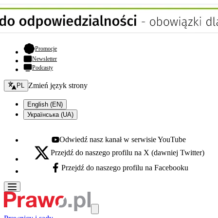
- otwiera się w nowej karcie
Promocje
Newsletter
Podcasty
Zmień język - bieżący:
Zmień język strony
PL
English (EN)
Українська (UA)
Odwiedź nasz kanał w serwisie YouTube
Youtube - otwiera się w nowej karcie
Przejdź do naszego profilu na X (dawniej Twitter)
X - otwiera się w nowej karcie
Przejdź do naszego profilu na Facebooku
Facebook - otwiera się w nowej karcie