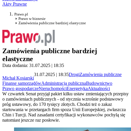
Akty Prawne
Prawo.pl
Prawo w biznesie
Zamówienia publiczne bardziej elastyczne
Zamówienia publiczne bardziej
elastyczne
Data dodania: 31.07.2025 | 18:35
31.07.2025 | 18:35
Drogi
Zamówienia publiczne
Michał Kosiarski
Finanse samorządów
Administracja publiczna
Budownictwo
Prawo gospodarcze
Nieruchomości
Energetyka
Aktualności
W czwartek Senat przyjął pakiet kilku ustaw zmieniających przepisy
o zamówieniach publicznych - od stycznia wzrośnie podstawowy
próg ustawowy, do 170 tysięcy złotych. Chodzi też o zakaz
startowania w przetargach firm spoza Unii Europejskiej, zwłaszcza
Chin i Turcji. Nad zasadami certyfikacji wykonawców pochylą się
natomiast jeszcze raz posłowie.