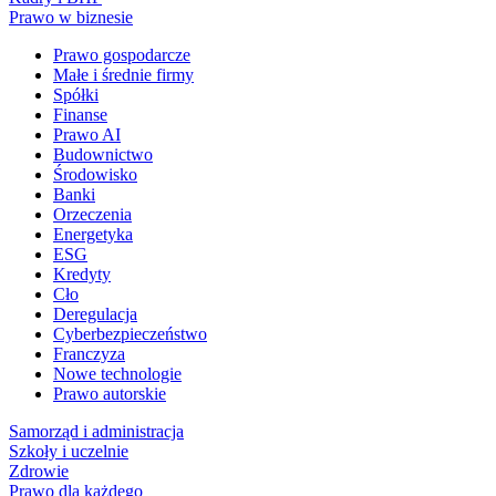
Prawo w biznesie
Prawo gospodarcze
Małe i średnie firmy
Spółki
Finanse
Prawo AI
Budownictwo
Środowisko
Banki
Orzeczenia
Energetyka
ESG
Kredyty
Cło
Deregulacja
Cyberbezpieczeństwo
Franczyza
Nowe technologie
Prawo autorskie
Samorząd i administracja
Szkoły i uczelnie
Zdrowie
Prawo dla każdego