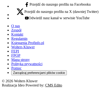
Przejdź do naszego profilu na Facebooku
facebook - otwiera się w nowej karcie
Przejdź do naszego profilu na X (dawniej Twitter)
x - otwiera się w nowej karcie
Odwiedź nasz kanał w serwisie YouTube
youtube - otwiera się w nowej karcie
O nas
Zespół
Kontakt
Regulamin
Księgarnia Profinfo.pl
Wolters Kluwer
FEPI
FPOP
Mapa strony
Polityka prywatności
Pomoc
Zarządzaj preferencjami plików cookie
© 2026 Wolters Kluwer
Realizacja Ideo Powered by:
CMS Edito