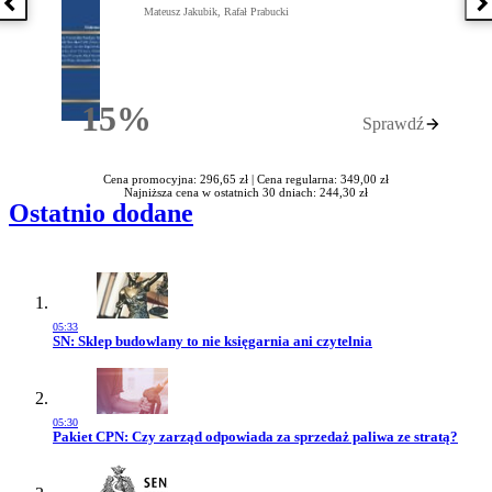
Poprzednia książka
N
Mateusz Jakubik, Rafał Prabucki
15%
Sprawdź
Rabatu
Cena promocyjna: 296,65 zł |
Cena regularna: 349,00 zł
Najniższa cena w ostatnich 30 dniach: 244,30 zł
Ostatnio dodane
05:33
Przejdź do artykułu:
SN: Sklep budowlany to nie księgarnia ani czytelnia
05:30
Przejdź do artykułu:
Pakiet CPN: Czy zarząd odpowiada za sprzedaż paliwa ze stratą?