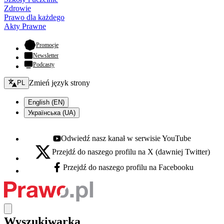
Zdrowie
Prawo dla każdego
Akty Prawne
- otwiera się w nowej karcie
Promocje
Newsletter
Podcasty
Zmień język - bieżący:
Zmień język strony
PL
English (EN)
Українська (UA)
Odwiedź nasz kanał w serwisie YouTube
Youtube - otwiera się w nowej karcie
Przejdź do naszego profilu na X (dawniej Twitter)
X - otwiera się w nowej karcie
Przejdź do naszego profilu na Facebooku
Facebook - otwiera się w nowej karcie
Wyszukiwarka