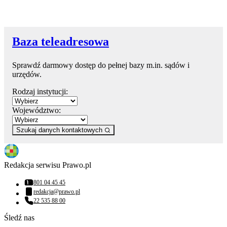
Baza teleadresowa
Sprawdź darmowy dostęp do pełnej bazy m.in. sądów i
urzędów.
Rodzaj instytucji:
Województwo:
Szukaj danych kontaktowych
Redakcja serwisu Prawo.pl
801 04 45 45
Numer telefonu:
redakcja@prawo.pl
Adres email:
22 535 88 00
Numer telefonu:
Śledź nas