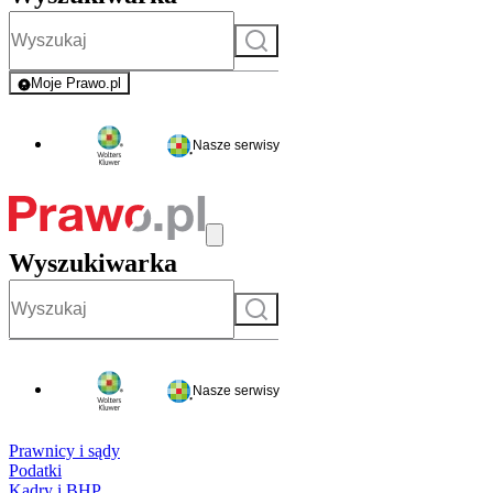
Szukaj
Moje Prawo.pl
- rejestracja i logowanie do serwisu
Nasze serwisy
Wyszukiwarka
Szukaj
Nasze serwisy
Prawnicy i sądy
Podatki
Kadry i BHP