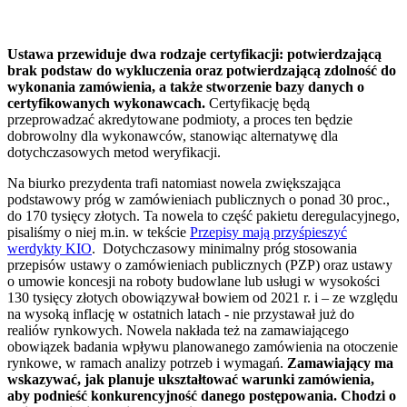
Ustawa przewiduje dwa rodzaje certyfikacji: potwierdzającą
brak podstaw do wykluczenia oraz potwierdzającą zdolność do
wykonania zamówienia, a także stworzenie bazy danych o
certyfikowanych wykonawcach.
Certyfikację będą
przeprowadzać akredytowane podmioty, a proces ten będzie
dobrowolny dla wykonawców, stanowiąc alternatywę dla
dotychczasowych metod weryfikacji.
Na biurko prezydenta trafi natomiast nowela zwiększająca
podstawowy próg w zamówieniach publicznych o ponad 30 proc.,
do 170 tysięcy złotych. Ta nowela to część pakietu deregulacyjnego,
pisaliśmy o niej m.in. w tekście
Przepisy mają przyśpieszyć
werdykty KIO
. Dotychczasowy minimalny próg stosowania
przepisów ustawy o zamówieniach publicznych (PZP) oraz ustawy
o umowie koncesji na roboty budowlane lub usługi w wysokości
130 tysięcy złotych obowiązywał bowiem od 2021 r. i – ze względu
na wysoką inflację w ostatnich latach - nie przystawał już do
realiów rynkowych. Nowela nakłada też na zamawiającego
obowiązek badania wpływu planowanego zamówienia na otoczenie
rynkowe, w ramach analizy potrzeb i wymagań.
Zamawiający ma
wskazywać, jak planuje ukształtować warunki zamówienia,
aby podnieść konkurencyjność danego postępowania. Chodzi o