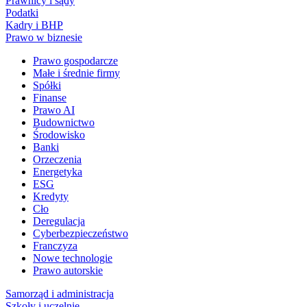
Prawnicy i sądy
Podatki
Kadry i BHP
Prawo w biznesie
Prawo gospodarcze
Małe i średnie firmy
Spółki
Finanse
Prawo AI
Budownictwo
Środowisko
Banki
Orzeczenia
Energetyka
ESG
Kredyty
Cło
Deregulacja
Cyberbezpieczeństwo
Franczyza
Nowe technologie
Prawo autorskie
Samorząd i administracja
Szkoły i uczelnie