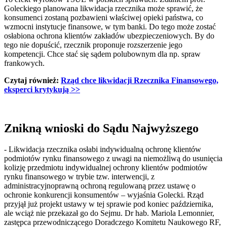
Goleckiego planowana likwidacja rzecznika może sprawić, że
konsumenci zostaną pozbawieni właściwej opieki państwa, co
wzmocni instytucje finansowe, w tym banki. Do tego może zostać
osłabiona ochrona klientów zakładów ubezpieczeniowych. By do
tego nie dopuścić, rzecznik proponuje rozszerzenie jego
kompetencji. Chce stać się sądem polubownym dla np. spraw
frankowych.
Czytaj również:
Rząd chce likwidacji Rzecznika Finansowego,
eksperci krytykują >>
Znikną wnioski do Sądu Najwyższego
- Likwidacja rzecznika osłabi indywidualną ochronę klientów
podmiotów rynku finansowego z uwagi na niemożliwą do usunięcia
kolizję przedmiotu indywidualnej ochrony klientów podmiotów
rynku finansowego w trybie tzw. interwencji, z
administracyjnoprawną ochroną regulowaną przez ustawę o
ochronie konkurencji konsumentów – wyjaśnia Golecki. Rząd
przyjął już projekt ustawy w tej sprawie pod koniec października,
ale wciąż nie przekazał go do Sejmu. Dr hab. Mariola Lemonnier,
zastępca przewodniczącego Doradczego Komitetu Naukowego RF,