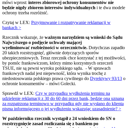
mówi wprost:
interes zbiorowej ochrony konsumentów nie
będzie nigdy zbiorem interesów indywidualnych
i te dwa modele
ochrony trzeba rozróżnić.
Czytaj w LEX:
Przyjmowanie i rozpatrywanie reklamacji w
bankach >
Rzecznik wskazuje, że
ważnym narzędziem są wnioski do Sądu
Najwyższego o podjęcie uchwały mającej
wyeliminować rozbieżności w orzecznictwie.
Dotychczas zapadło
20 takich rozstrzygnięć, głównie dotyczących sporów
ubezpieczeniowych. Teraz rzecznik chce korzystać z tej możliwości,
by pomóc frankowiczom, którzy mimo korzystnych orzeczeń
TSUE, nie są pewni wyroku polskiego sądu. - W sprawach
frankowych nadal jest niepewność, która wynika trochę z
niedostosowania polskiego prawa cywilnego do
Dyrektywy 93/13
o
ochronie konsumentów – mówi Golecki.
Sprawdź w LEX:
Czy w przypadku wydłużenia terminu na
udzielenie reklamacji z 30 do 60 dni przez bank, będzie ona uznana
za rozpatrzoną terminowo w przypadku gdy nie wysłano do klienta
pisma informującego o jej wydłużeniu wskazując uzasadnienie? >
W październiku rzecznik wystąpił z 24 wnioskiem do SN o
rozstrzygnięcie zasad rozliczania się z bankiem po