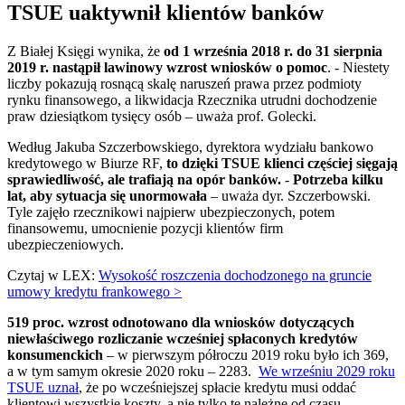
TSUE uaktywnił klientów banków
Z Białej Księgi wynika, że
od 1 września 2018 r. do 31 sierpnia
2019 r. nastąpił lawinowy wzrost wniosków o pomoc
. - Niestety
liczby pokazują rosnącą skalę naruszeń prawa przez podmioty
rynku finansowego, a likwidacja Rzecznika utrudni dochodzenie
praw dziesiątkom tysięcy osób – uważa prof. Golecki.
Według Jakuba Szczerbowskiego, dyrektora wydziału bankowo
kredytowego w Biurze RF,
to dzięki TSUE klienci częściej sięgają
sprawiedliwość, ale trafiają na opór banków.
-
Potrzeba kilku
lat, aby sytuacja się unormowała
– uważa dyr. Szczerbowski.
Tyle zajęło rzecznikowi najpierw ubezpieczonych, potem
finansowemu, umocnienie pozycji klientów firm
ubezpieczeniowych.
Czytaj w LEX:
Wysokość roszczenia dochodzonego na gruncie
umowy kredytu frankowego >
519 proc. wzrost odnotowano dla wniosków dotyczących
niewłaściwego rozliczanie wcześniej spłaconych kredytów
konsumenckich
– w pierwszym półroczu 2019 roku było ich 369,
a w tym samym okresie 2020 roku – 2283.
We wrześniu 2029 roku
TSUE uznał
, że po wcześniejszej spłacie kredytu musi oddać
klientowi wszystkie koszty, a nie tylko te należne od czasu