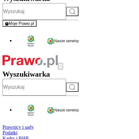
Szukaj
Moje Prawo.pl
- rejestracja i logowanie do serwisu
Nasze serwisy
Wyszukiwarka
Szukaj
Nasze serwisy
Prawnicy i sądy
Podatki
Kadry i BHP