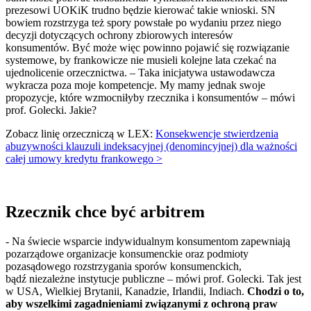
prezesowi UOKiK trudno będzie kierować takie wnioski. SN
bowiem rozstrzyga też spory powstałe po wydaniu przez niego
decyzji dotyczących ochrony zbiorowych interesów
konsumentów. Być może więc powinno pojawić się rozwiązanie
systemowe, by frankowicze nie musieli kolejne lata czekać na
ujednolicenie orzecznictwa. – Taka inicjatywa ustawodawcza
wykracza poza moje kompetencje. My mamy jednak swoje
propozycje, które wzmocniłyby rzecznika i konsumentów – mówi
prof. Golecki. Jakie?
Zobacz linię orzeczniczą w LEX:
Konsekwencje stwierdzenia
abuzywności klauzuli indeksacyjnej (denomincyjnej) dla ważności
całej umowy kredytu frankowego >
Rzecznik chce być arbitrem
- Na świecie wsparcie indywidualnym konsumentom zapewniają
pozarządowe organizacje konsumenckie oraz podmioty
pozasądowego rozstrzygania sporów konsumenckich,
bądź niezależne instytucje publiczne – mówi prof. Golecki. Tak jest
w USA, Wielkiej Brytanii, Kanadzie, Irlandii, Indiach.
Chodzi o to,
aby wszelkimi zagadnieniami związanymi z ochroną praw