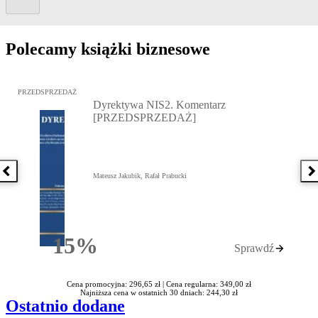
Polecamy książki biznesowe
Przejdź do: Dyrektywa NIS2. Komentarz [PRZEDSPRZEDAŻ], Mateu
PRZEDSPRZEDAŻ
Dyrektywa NIS2. Komentarz
[PRZEDSPRZEDAŻ]
Poprzednia książka
N
Mateusz Jakubik, Rafał Prabucki
15%
Sprawdź
Rabatu
Cena promocyjna: 296,65 zł |
Cena regularna: 349,00 zł
Najniższa cena w ostatnich 30 dniach: 244,30 zł
Ostatnio dodane