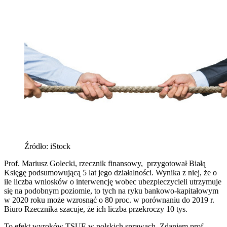
Źródło: iStock
Prof. Mariusz Golecki, rzecznik finansowy, przygotował Białą
Księgę podsumowującą 5 lat jego działalności. Wynika z niej, że o
ile liczba wniosków o interwencję wobec ubezpieczycieli utrzymuje
się na podobnym poziomie, to tych na ryku bankowo-kapitałowym
w 2020 roku może wzrosnąć o 80 proc. w porównaniu do 2019 r.
Biuro Rzecznika szacuje, że ich liczba przekroczy 10 tys.
To efekt wyroków TSUE w polskich sprawach. Zdaniem prof.