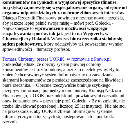
konsumentów na rynkach o wyjątkowej specyfice (finanse,
turystyka) zajmowały się wyspecjalizowane organy, odrębne od
organów odpowiedzialnych za ochronę zbiorowych interesów.
–
Dlatego Rzecznik Finansowy powinien otrzymać nowe narzędzia,
aby jeszcze lepiej pełnić swoją misję – mówi prof. Golecki. -
Najważniejsze to
wprowadzenie możliwości wiążącego
rozpatrywania sporów, tak jak jest to na Węgrzech, w
Chorwacji czy Holandii.
Wówczas
biura rzecznika stałoby się
sądem polubownym
, który odciążyłyby też powszechny wymiar
sprawiedliwości – tłumaczy profesor.
Tomasz Chróstny, prezes UOKiK, w rozmowie z Prawo.pl
podkreślał jednak, że obecny system prawnej ochrony
konsumentów jest rozdrobniony, a przez to nieefektywny. By to
zmienić chce stworzyć system informatyczny do zarządzania
skargami konsumentów za pieniądze zaoszczędzone na likwidacji
biura rzecznika. – Obecnie rzeczywiście brakuje szybkiego
przepływu informacji pomiędzy moim biurem, Komisją Nadzoru
Finansowego, UOKiK oraz miejskimi i powiatowymi rzecznikami
praw konsumentów – przyznaje prof. Golecki. - By to zmienić, nie
trzeba likwidować potrzebnej i liczącej 25 lat instytucji. Nic nie stoi
na przeszkodzie, aby UOKiK zbierał informacje w systemie
informatycznym o toczących się postępowaniach – podkreśla
rzecznik.