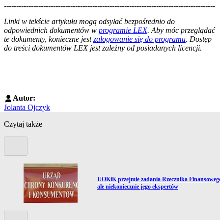
--------------------------------------------------------------------------------------
--------------------------------------------------------
Linki w tekście artykułu mogą odsyłać bezpośrednio do
odpowiednich dokumentów w
programie LEX
. Aby móc przeglądać
te dokumenty, konieczne jest
zalogowanie się do programu
. Dostęp
do treści dokumentów LEX jest zależny od posiadanych licencji.
Autor:
Jolanta Ojczyk
Czytaj także
Poprzedni slide
Przejdź do artykułu:
zo
UOKiK przejmie zadania Rzecznika Finansoweg
ale niekoniecznie jego ekspertów
Kolejny slide