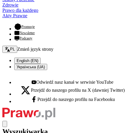
Zdrowie
Prawo dla każdego
Akty Prawne
- otwiera się w nowej karcie
Promocje
Newsletter
Podcasty
Zmień język - bieżący:
Zmień język strony
PL
English (EN)
Українська (UA)
Odwiedź nasz kanał w serwisie YouTube
Youtube - otwiera się w nowej karcie
Przejdź do naszego profilu na X (dawniej Twitter)
X - otwiera się w nowej karcie
Przejdź do naszego profilu na Facebooku
Facebook - otwiera się w nowej karcie
Wyszukiwarka