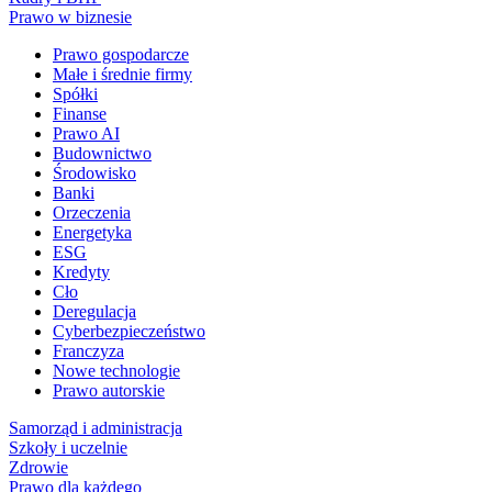
Prawo w biznesie
Prawo gospodarcze
Małe i średnie firmy
Spółki
Finanse
Prawo AI
Budownictwo
Środowisko
Banki
Orzeczenia
Energetyka
ESG
Kredyty
Cło
Deregulacja
Cyberbezpieczeństwo
Franczyza
Nowe technologie
Prawo autorskie
Samorząd i administracja
Szkoły i uczelnie
Zdrowie
Prawo dla każdego