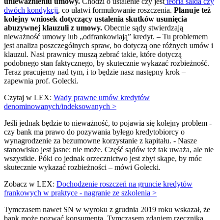
unieważnieniu umowy.
Chodzi o ustalenie czy jest
teoria salda czy
dwóch kondykcji
, co ułatwi formułowanie roszczenia.
Planuje też
kolejny wniosek dotyczący ustalenia skutków usunięcia
abuzywnej klauzuli z umowy.
Obecnie sądy stwierdzają
nieważność umowy lub „odfrankowiają” kredyt. – Tu problemem
jest analiza poszczególnych spraw, bo dotyczą one różnych umów i
klauzul. Nasi prawnicy muszą zebrać takie, które dotyczą
podobnego stan faktycznego, by skutecznie wykazać rozbieżność.
Teraz pracujemy nad tym, i to będzie nasz następny krok –
zapewnia prof. Golecki.
Czytaj w LEX:
Wady prawne umów kredytów
denominowanych/indeksowanych >
Jeśli jednak będzie to nieważność, to pojawia się kolejny problem -
czy bank ma prawo do pozywania byłego kredytobiorcy o
wynagrodzenie za bezumowne korzystanie z kapitału. - Nasze
stanowisko jest jasne: nie może. Część sądów też tak uważa, ale nie
wszystkie. Póki co jednak orzecznictwo jest zbyt skąpe, by móc
skutecznie wykazać rozbieżności – mówi Golecki.
Zobacz w LEX:
Dochodzenie roszczeń na gruncie kredytów
frankowych w praktyce - nagranie ze szkolenia >
Tymczasem nawet SN w wyroku z grudnia 2019 roku wskazał, że
bank może pozwać konsumenta. Tymczasem zdaniem rzecznika