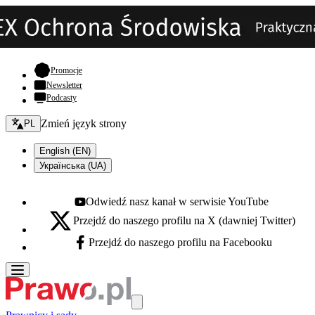
- otwiera się w nowej karcie
Promocje
Newsletter
Podcasty
Zmień język - bieżący:
Zmień język strony
PL
English (EN)
Українська (UA)
Odwiedź nasz kanał w serwisie YouTube
Youtube - otwiera się w nowej karcie
Przejdź do naszego profilu na X (dawniej Twitter)
X - otwiera się w nowej karcie
Przejdź do naszego profilu na Facebooku
Facebook - otwiera się w nowej karcie