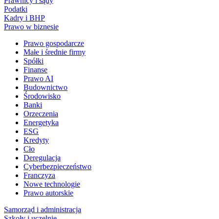
Prawnicy i sądy
Podatki
Kadry i BHP
Prawo w biznesie
Prawo gospodarcze
Małe i średnie firmy
Spółki
Finanse
Prawo AI
Budownictwo
Środowisko
Banki
Orzeczenia
Energetyka
ESG
Kredyty
Cło
Deregulacja
Cyberbezpieczeństwo
Franczyza
Nowe technologie
Prawo autorskie
Samorząd i administracja
Szkoły i uczelnie