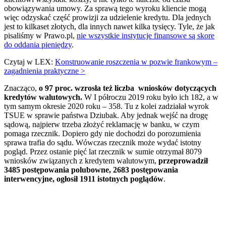
obowiązywania umowy. Za sprawą tego wyroku kliencie mogą
więc odzyskać część prowizji za udzielenie kredytu. Dla jednych
jest to kilkaset złotych, dla innych nawet kilka tysięcy. Tyle, że jak
pisaliśmy w Prawo.pl,
nie wszystkie instytucje finansowe są skore
do oddania pieniędzy
.
Czytaj w LEX:
Konstruowanie roszczenia w pozwie frankowym –
zagadnienia praktyczne >
Znacząco,
o 97 proc. wzrosła też liczba wniosków dotyczących
kredytów walutowych.
W I półroczu 2019 roku było ich 182, a w
tym samym okresie 2020 roku – 358. Tu z kolei zadziałał wyrok
TSUE w sprawie państwa Dziubak. Aby jednak wejść na drogę
sądową, najpierw trzeba złożyć reklamację w banku, w czym
pomaga rzecznik. Dopiero gdy nie dochodzi do porozumienia
sprawa trafia do sądu. Wówczas rzecznik może wydać istotny
pogląd. Przez ostanie pięć lat rzecznik w sumie otrzymał 8079
wniosków związanych z kredytem walutowym,
przeprowadził
3485 postępowania polubowne, 2683 postępowania
interwencyjne, ogłosił 1911 istotnych poglądów
.