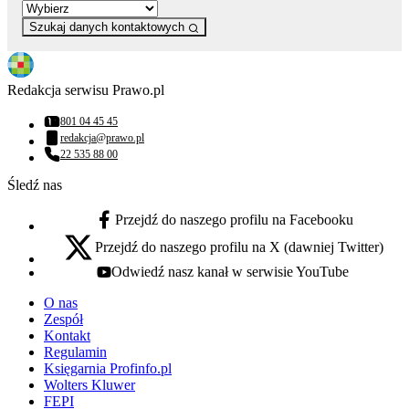
Szukaj danych kontaktowych
Redakcja serwisu Prawo.pl
801 04 45 45
Numer telefonu:
redakcja@prawo.pl
Adres email:
22 535 88 00
Numer telefonu:
Śledź nas
Przejdź do naszego profilu na Facebooku
facebook - otwiera się w nowej karcie
Przejdź do naszego profilu na X (dawniej Twitter)
x - otwiera się w nowej karcie
Odwiedź nasz kanał w serwisie YouTube
youtube - otwiera się w nowej karcie
O nas
Zespół
Kontakt
Regulamin
Księgarnia Profinfo.pl
Wolters Kluwer
FEPI