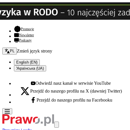
- otwiera się w nowej karcie
Promocje
Newsletter
Podcasty
Zmień język - bieżący:
Zmień język strony
PL
English (EN)
Українська (UA)
Odwiedź nasz kanał w serwisie YouTube
Youtube - otwiera się w nowej karcie
Przejdź do naszego profilu na X (dawniej Twitter)
X - otwiera się w nowej karcie
Przejdź do naszego profilu na Facebooku
Facebook - otwiera się w nowej karcie