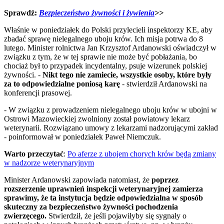
Sprawdź:
Bezpieczeństwo żywności i żywienia
>>
Właśnie w poniedziałek do Polski przylecieli inspektorzy KE, aby
zbadać sprawę nielegalnego uboju krów. Ich misja potrwa do 8
lutego. Minister rolnictwa Jan Krzysztof Ardanowski oświadczył w
związku z tym, że w tej sprawie nie może być pobłażania, bo
chociaż był to przypadek incydentalny, psuje wizerunek polskiej
żywności. -
Nikt tego nie zamiecie, wszystkie osoby, które były
za to odpowiedzialne poniosą karę
- stwierdził Ardanowski na
konferencji prasowej.
- W związku z prowadzeniem nielegalnego uboju krów w ubojni w
Ostrowi Mazowieckiej zwolniony został powiatowy lekarz
weterynarii. Rozwiązano umowy z lekarzami nadzorującymi zakład
- poinformował w poniedziałek Paweł Niemczuk.
Warto przeczytać
:
Po aferze z ubojem chorych krów będą zmiany
w nadzorze weterynaryjnym
Minister Ardanowski zapowiada natomiast, że
poprzez
rozszerzenie uprawnień inspekcji weterynaryjnej zamierza
sprawimy, że ta instytucja będzie odpowiedzialna w sposób
skuteczny za bezpieczeństwo żywności pochodzenia
zwierzęcego.
Stwierdził, że jeśli pojawiłyby się sygnały o