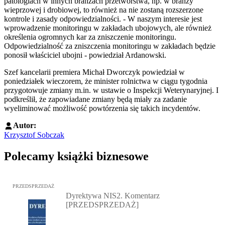
patologiach w innych branżach przetwórstwa, np. w branży
wieprzowej i drobiowej, to również na nie zostaną rozszerzone
kontrole i zasady odpowiedzialności. - W naszym interesie jest
wprowadzenie monitoringu w zakładach ubojowych, ale również
określenia ogromnych kar za zniszczenie monitoringu.
Odpowiedzialność za zniszczenia monitoringu w zakładach będzie
ponosił właściciel ubojni - powiedział Ardanowski.
Szef kancelarii premiera Michał Dworczyk powiedział w
poniedziałek wieczorem, że minister rolnictwa w ciągu tygodnia
przygotowuje zmiany m.in. w ustawie o Inspekcji Weterynaryjnej. I
podkreślił, że zapowiadane zmiany będą miały za zadanie
wyeliminować możliwość powtórzenia się takich incydentów.
Autor:
Krzysztof Sobczak
Polecamy książki biznesowe
Przejdź do: Dyrektywa NIS2. Komentarz [PRZEDSPRZEDAŻ], Mateu
PRZEDSPRZEDAŻ
Dyrektywa NIS2. Komentarz
[PRZEDSPRZEDAŻ]