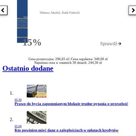
Poprzednia książka
N
Mateusz Jakubik, Rafał Prabucki
15%
Sprawdź
Rabatu
Cena promocyjna: 296,65 zł |
Cena regularna: 349,00 zł
Najniższa cena w ostatnich 30 dniach: 244,30 zł
Ostatnio dodane
05:30
Przejdź do artykułu:
Prawo do bycia zapomnianym blokuje trudne pytania o przeszłość
05:04
Przejdź do artykułu:
Kto powinien mieć dane o zaległościach w spłatach kredytów