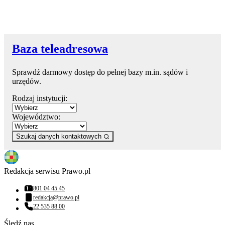
Baza teleadresowa
Sprawdź darmowy dostęp do pełnej bazy m.in. sądów i
urzędów.
Rodzaj instytucji:
Województwo:
Szukaj danych kontaktowych
Redakcja serwisu Prawo.pl
801 04 45 45
Numer telefonu:
redakcja@prawo.pl
Adres email:
22 535 88 00
Numer telefonu:
Śledź nas