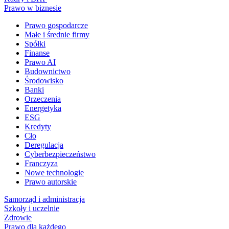
Prawo w biznesie
Prawo gospodarcze
Małe i średnie firmy
Spółki
Finanse
Prawo AI
Budownictwo
Środowisko
Banki
Orzeczenia
Energetyka
ESG
Kredyty
Cło
Deregulacja
Cyberbezpieczeństwo
Franczyza
Nowe technologie
Prawo autorskie
Samorząd i administracja
Szkoły i uczelnie
Zdrowie
Prawo dla każdego