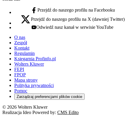
Przejdź do naszego profilu na Facebooku
facebook - otwiera się w nowej karcie
Przejdź do naszego profilu na X (dawniej Twitter)
x - otwiera się w nowej karcie
Odwiedź nasz kanał w serwisie YouTube
youtube - otwiera się w nowej karcie
O nas
Zespół
Kontakt
Regulamin
Księgarnia Profinfo.pl
Wolters Kluwer
FEPI
FPOP
Mapa strony
Polityka prywatności
Pomoc
Zarządzaj preferencjami plików cookie
© 2026 Wolters Kluwer
Realizacja Ideo Powered by:
CMS Edito