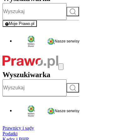
Szukaj
Moje Prawo.pl
- rejestracja i logowanie do serwisu
Nasze serwisy
Wyszukiwarka
Szukaj
Nasze serwisy
Prawnicy i sądy
Podatki
Kadry i BHP