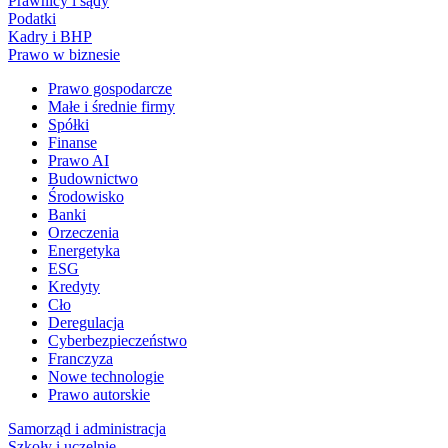
Prawnicy i sądy
Podatki
Kadry i BHP
Prawo w biznesie
Prawo gospodarcze
Małe i średnie firmy
Spółki
Finanse
Prawo AI
Budownictwo
Środowisko
Banki
Orzeczenia
Energetyka
ESG
Kredyty
Cło
Deregulacja
Cyberbezpieczeństwo
Franczyza
Nowe technologie
Prawo autorskie
Samorząd i administracja
Szkoły i uczelnie