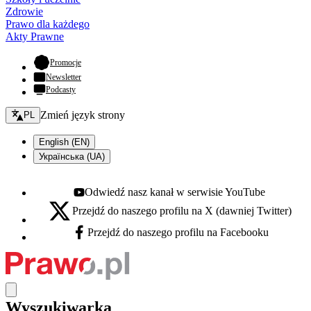
Zdrowie
Prawo dla każdego
Akty Prawne
- otwiera się w nowej karcie
Promocje
Newsletter
Podcasty
Zmień język - bieżący:
Zmień język strony
PL
English (EN)
Українська (UA)
Odwiedź nasz kanał w serwisie YouTube
Youtube - otwiera się w nowej karcie
Przejdź do naszego profilu na X (dawniej Twitter)
X - otwiera się w nowej karcie
Przejdź do naszego profilu na Facebooku
Facebook - otwiera się w nowej karcie
Wyszukiwarka