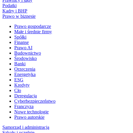
Prawnicy i sądy
Podatki
Kadry i BHP
Prawo w biznesie
Prawo gospodarcze
Małe i średnie firmy
Spółki
Finanse
Prawo AI
Budownictwo
Środowisko
Banki
Orzeczenia
Energetyka
ESG
Kredyty
Cło
Deregulacja
Cyberbezpieczeństwo
Franczyza
Nowe technologie
Prawo autorskie
Samorząd i administracja
Szkoły i uczelnie