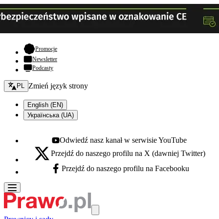
- otwiera się w nowej karcie
Promocje
Newsletter
Podcasty
Zmień język - bieżący:
Zmień język strony
PL
English (EN)
Українська (UA)
Odwiedź nasz kanał w serwisie YouTube
Youtube - otwiera się w nowej karcie
Przejdź do naszego profilu na X (dawniej Twitter)
X - otwiera się w nowej karcie
Przejdź do naszego profilu na Facebooku
Facebook - otwiera się w nowej karcie