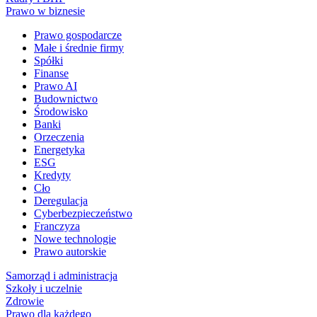
Prawo w biznesie
Prawo gospodarcze
Małe i średnie firmy
Spółki
Finanse
Prawo AI
Budownictwo
Środowisko
Banki
Orzeczenia
Energetyka
ESG
Kredyty
Cło
Deregulacja
Cyberbezpieczeństwo
Franczyza
Nowe technologie
Prawo autorskie
Samorząd i administracja
Szkoły i uczelnie
Zdrowie
Prawo dla każdego