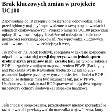
Brak kluczowych zmian w projekcie
UC100
Zapowiadane od lat przepisy o rozszerzonej odpowiedzialności
przedsiębiorcy mają być wprowadzone ustawą o opakowaniach i
odpadach opakowaniowych. Projekt o numerze UC100 przewiduje
opłaty dla wprowadzających zależne od rodzaju materiału oraz
możliwości recyklingu opakowań. Nie wprowadza kluczowych
zmian w stosunku do wcześniejszych wersji.
Jak mówi dr inż. Jacek Pietrzyk, specjalista w zakresie gospodarki
odpadami,
w ostatniej wersji doprecyzowano jednak sporo
drobniejszych przepisów m.in. kwestię kar,
nie tylko w zakresie
ROP, bo zgodnie z unijnym rozporządzeniem PPWR (Packaging
and Packaging Waste Regulation) trzeba do 12 lutego 2027
ustanowić krajowe przepisy w tym zakresie. Jeśli chodzi o ROP, to
uznano, że definicje mają być rozumiane tak, jak w PPWR.
Ustalono też, że nadzór nad ROP sprawować mają dwa organy -
inspektorzy ochrony środowiska i inspekcja handlowa.
Jeśli chodzi o sprawozdania, przedsiębiorcy mieliby sporządzać je
raz na kwartał i przekazywać do marszałka województwa, który