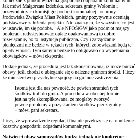
konieczne z punktu widzenia gospodarki odpadami komunalnymi.
Jak mówi Małgorzata Izdebska, sekretarz gminy Wołomin i
przewodnicząca komisji gospodarki komunalnej i ochrony
środowiska Związku Miast Polskich, gminy pozytywnie oceniają
podstawowe założenia projektu. Nie znaczy to, że wszystko, co jest
w ustawie, im się podoba. - Ale NFOŚiGW jako podmiot mający
pobierać i redystrybuować opłatę opakowaniową to dobre
rozwiązanie, bo to instytucja publiczna. Czyli zarządzanie
pieniędzmi nie będzie w rękach tych, których zobowiązani będą te
opłaty wnosić. Tym samym będzie to obligowało do wypełniania
obowiązków – mówi ekspertka.
Dodaje jednak, że procedura jest tak skonstruowana, iż może budzić
obawy, jeśli chodzi o ubieganie się o należne gminom środki. I liczy,
że ministerstwo przychylnie spojrzy na gminne zastrzeżenia.
Istotna jest dla nas pewność, że pewien strumień tych
środków trafi do gmin. A procedura w obecnej formie
jest na tyle skomplikowana, że mogłaby tworzyć
pewne problemy z pozyskaniem środków przez gminy
– mówi pani sekretarz.
Liczy, że wprowadzenie regulacji finalnie przełoży się na obniżenie
kosztów gospodarki odpadami komunalnymi.
Najwięcej obaw samorządów budzą jednak nie konkretne