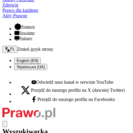
Zdrowie
Prawo dla każdego
Akty Prawne
- otwiera się w nowej karcie
Promocje
Newsletter
Podcasty
Zmień język - bieżący:
Zmień język strony
PL
English (EN)
Українська (UA)
Odwiedź nasz kanał w serwisie YouTube
Youtube - otwiera się w nowej karcie
Przejdź do naszego profilu na X (dawniej Twitter)
X - otwiera się w nowej karcie
Przejdź do naszego profilu na Facebooku
Facebook - otwiera się w nowej karcie
Wyszukiwarka