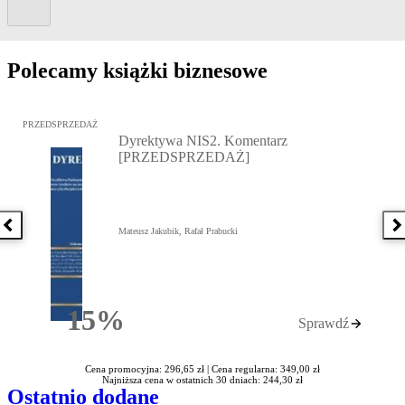
Polecamy książki biznesowe
Przejdź do: Dyrektywa NIS2. Komentarz [PRZEDSPRZEDAŻ], Mateu
PRZEDSPRZEDAŻ
Dyrektywa NIS2. Komentarz
[PRZEDSPRZEDAŻ]
Poprzednia książka
N
Mateusz Jakubik, Rafał Prabucki
15%
Sprawdź
Rabatu
Cena promocyjna: 296,65 zł |
Cena regularna: 349,00 zł
Najniższa cena w ostatnich 30 dniach: 244,30 zł
Ostatnio dodane