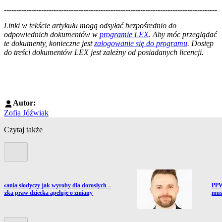
--------------------------------------------------------------------------------------
--------------------------------------------------------
Linki w tekście artykułu mogą odsyłać bezpośrednio do
odpowiednich dokumentów w
programie LEX
. Aby móc przeglądać
te dokumenty, konieczne jest
zalogowanie się do programu
. Dostęp
do treści dokumentów LEX jest zależny od posiadanych licencji.
Autor:
Zofia Jóźwiak
Czytaj także
Poprzedni slide
ź do artykułu:
Prze
wania słodyczy jak wyroby dla dorosłych –
PPW
niczka praw dziecka apeluje o zmiany
musz
Kolejny slide