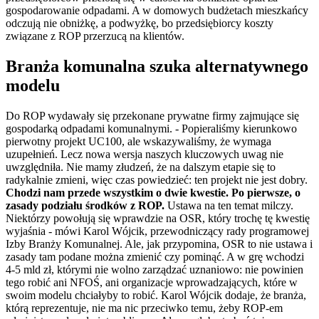
gospodarowanie odpadami. A w domowych budżetach mieszkańcy
odczują nie obniżkę, a podwyżkę, bo przedsiębiorcy koszty
związane z ROP przerzucą na klientów.
Branża komunalna szuka alternatywnego
modelu
Do ROP wydawały się przekonane prywatne firmy zajmujące się
gospodarką odpadami komunalnymi. - Popieraliśmy kierunkowo
pierwotny projekt UC100, ale wskazywaliśmy, że wymaga
uzupełnień. Lecz nowa wersja naszych kluczowych uwag nie
uwzględniła. Nie mamy złudzeń, że na dalszym etapie się to
radykalnie zmieni, więc czas powiedzieć: ten projekt nie jest dobry.
Chodzi nam przede wszystkim o dwie kwestie. Po pierwsze, o
zasady podziału środków z ROP.
Ustawa na ten temat milczy.
Niektórzy powołują się wprawdzie na OSR, który trochę tę kwestię
wyjaśnia - mówi Karol Wójcik, przewodniczący rady programowej
Izby Branży Komunalnej. Ale, jak przypomina, OSR to nie ustawa i
zasady tam podane można zmienić czy pominąć. A w grę wchodzi
4-5 mld zł, którymi nie wolno zarządzać uznaniowo: nie powinien
tego robić ani NFOŚ, ani organizacje wprowadzających, które w
swoim modelu chciałyby to robić. Karol Wójcik dodaje, że branża,
którą reprezentuje, nie ma nic przeciwko temu, żeby ROP-em