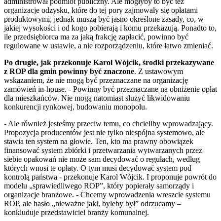
administrował podmiot publiczny. Ale mogłyby to być też
organizacje odzysku, które do tej pory zajmowały się opłatami
produktowymi, jednak muszą być jasno określone zasady, co, w
jakiej wysokości i od kogo pobierają i komu przekazują. Ponadto to,
ile przedsiębiorca ma za jaką frakcję zapłacić, powinno być
regulowane w ustawie, a nie rozporządzeniu, które łatwo zmieniać.
Po drugie, jak przekonuje Karol Wójcik, środki przekazywane
z ROP dla gmin powinny być znaczone
. Z ustawowym
wskazaniem, że nie mogą być przeznaczane na organizację
zamówień in-house. - Powinny być przeznaczane na obniżenie opłat
dla mieszkańców. Nie mogą natomiast służyć likwidowaniu
konkurencji rynkowej, budowaniu monopolu.
- Ale również jesteśmy przeciw temu, co chcieliby wprowadzający.
Propozycja producentów jest nie tylko niespójna systemowo, ale
stawia ten system na głowie. Ten, kto ma prawny obowiązek
finansować system zbiórki i przetwarzania wytwarzanych przez
siebie opakowań nie może sam decydować o regułach, według
których wnosi te opłaty. O tym musi decydować system pod
kontrolą państwa - przekonuje Karol Wójcik. I proponuje powrót do
modelu „sprawiedliwego ROP”, który popierały samorządy i
organizacje branżowe. - Chcemy wprowadzenia wreszcie systemu
ROP, ale hasło „nieważne jaki, byleby był” odrzucamy –
konkluduje przedstawiciel branży komunalnej.