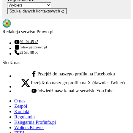
Szukaj danych kontaktowych
Redakcja serwisu Prawo.pl
801 04 45 45
Numer telefonu:
redakcja@prawo.pl
Adres email:
22 535 88 00
Numer telefonu:
Śledź nas
Przejdź do naszego profilu na Facebooku
facebook - otwiera się w nowej karcie
Przejdź do naszego profilu na X (dawniej Twitter)
x - otwiera się w nowej karcie
Odwiedź nasz kanał w serwisie YouTube
youtube - otwiera się w nowej karcie
O nas
Zespół
Kontakt
Regulamin
Księgarnia Profinfo.pl
Wolters Kluwer
FEPI