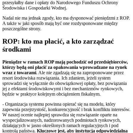
przesyłałby dane i opłaty do Narodowego Funduszu Ochrony
Środowiska i Gospodarki Wodnej.
Nadal nie ma jednak zgody, kto ma dysponować pieniędzmi z ROP.
A także w jaki sposób mają być one rozdysponowane między
poszczególne strony.
ROP: kto ma płacić, a kto zarządzać
środkami
Pieniądze w ramach ROP mają pochodzić od przedsiębiorców,
którzy będą oni płacić za opakowania wprowadzane na rynek
wraz z towarami
. Ale nie zgadzają się na zaproponowane przez
resort środowiska rozwiązania. Ich zdaniem, jeżeli system
sprowadzi się wyłącznie do obowiązkowej opłaty, bez powiązania
jej z efektami środowiskowymi i bez mechanizmów rynkowych,
będzie w praktyce kolejnym obciążeniem fiskalnym.
- Organizacja systemu powinna opierać się na modelu, który
zapewnia przejrzystość, konkurencyjność i brak konfliktu interesów.
W naszej ocenie najlepiej sprawdza się rozwiązanie oparte na
wyspecjalizowanych, nadzorowanych podmiotach rynkowych,
działających w jasno określonych ramach regulacyjnych i pod
kontrolą państwa.
Kluczowe jest, aby instytucja odpowiedzialna