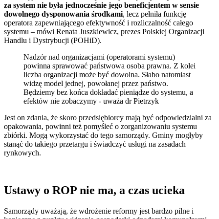
za system nie była jednocześnie jego beneficjentem w sensie
dowolnego dysponowania środkami
, lecz pełniła funkcję
operatora zapewniającego efektywność i rozliczalność całego
systemu – mówi Renata Juszkiewicz, prezes Polskiej Organizacji
Handlu i Dystrybucji (POHiD).
Nadzór nad organizacjami (operatorami systemu)
powinna sprawować państwowa osoba prawna. Z kolei
liczba organizacji może być dowolna. Słabo natomiast
widzę model jednej, powołanej przez państwo.
Będziemy bez końca dokładać pieniądze do systemu, a
efektów nie zobaczymy - uważa dr Pietrzyk
Jest on zdania, że skoro przedsiębiorcy mają być odpowiedzialni za
opakowania, powinni też pomyśleć o zorganizowaniu systemu
zbiórki. Mogą wykorzystać do tego samorządy. Gminy mogłyby
stanąć do takiego przetargu i świadczyć usługi na zasadach
rynkowych.
Ustawy o ROP nie ma, a czas ucieka
Samorządy uważają, że wdrożenie reformy jest bardzo pilne i