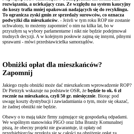
rozwiązania, a uciekający czas. Ze względu na system kaucyjny
do koszy trafia mniej opakowań nadających się do recyklingu.
To ogranicza zyski gmin ze sprzedaży surowców, co oznacza
podwyżki dla mieszkańców
. - Jeżeli w tym roku ROP nie zostanie
uchwalony, to możemy zapomnieć o nim na kilka lat, bo w
przyszłym są wybory parlamentarne i nikt nie będzie podejmował
trudnych decyzji. A w kolejnym posłowie zajmą się innymi, pilnymi
sprawami - mówi przedstawicielka samorządów.​
​Obniżki opłat dla mieszkańców?
Zapomnij
Jakiego rzędu obniżki może dać mieszkańcom wprowadzenie ROP?
Dr Pietrzyk wskazuje na podstawie OSR, że
będzie to ok. 6 zł
rocznie na mieszkańca, czyli 50 gr. miesięcznie
. Biorąc pod
uwagę koszty dystrybucji i zawiadamiania o tym, może się okazać,
że żadnej obniżki nie będzie.
Obawy o to mają także firmy zajmujące się gospodarką odpadami.
We wspólnym stanowisku PIGO oraz Izba Branży Komunalnej
piszą, że obecny projekt nie gwarantuje, iż opłaty od
przedsiębiorców przełożą się w całości na obniżenie opłat za