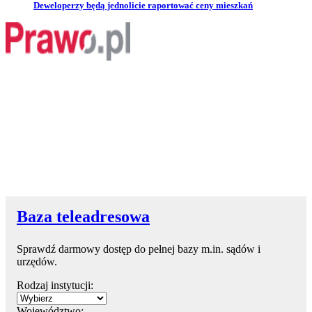
Przejdź do artykułu:
Deweloperzy będą jednolicie raportować ceny mieszkań
Baza teleadresowa
Sprawdź darmowy dostęp do pełnej bazy m.in. sądów i
urzędów.
Rodzaj instytucji:
Województwo: