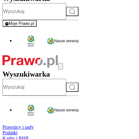
Szukaj
Moje Prawo.pl
- rejestracja i logowanie do serwisu
Nasze serwisy
Wyszukiwarka
Szukaj
Nasze serwisy
Prawnicy i sądy
Podatki
Kadry i BHP