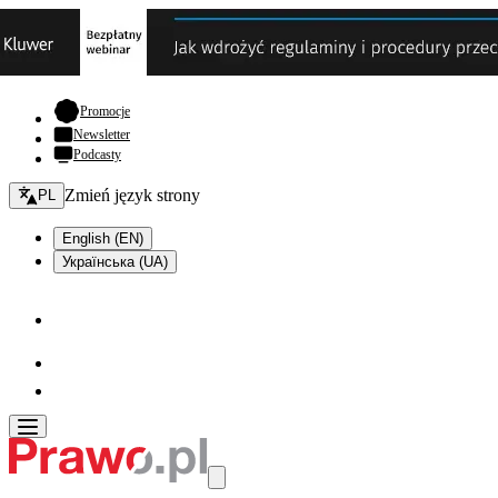
- otwiera się w nowej karcie
Promocje
Newsletter
Podcasty
Zmień język - bieżący:
Zmień język strony
PL
English (EN)
Українська (UA)