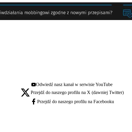
Odwiedź nasz kanał w serwisie YouTube
Youtube - otwiera się w nowej karcie
Przejdź do naszego profilu na X (dawniej Twitter)
X - otwiera się w nowej karcie
Przejdź do naszego profilu na Facebooku
Facebook - otwiera się w nowej karcie