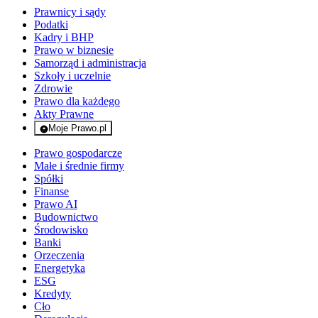
Prawnicy i sądy
Podatki
Kadry i BHP
Prawo w biznesie
Samorząd i administracja
Szkoły i uczelnie
Zdrowie
Prawo dla każdego
Akty Prawne
Moje Prawo.pl
- rejestracja i logowanie do serwisu
Prawo gospodarcze
Małe i średnie firmy
Spółki
Finanse
Prawo AI
Budownictwo
Środowisko
Banki
Orzeczenia
Energetyka
ESG
Kredyty
Cło