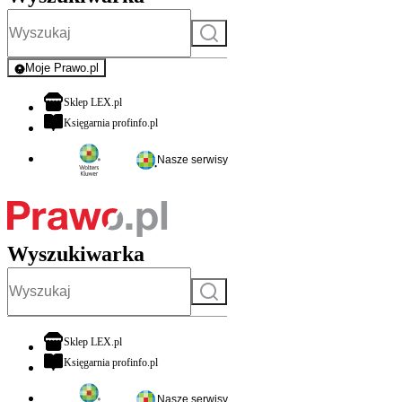
Szukaj
Moje Prawo.pl
- rejestracja i logowanie do serwisu
otwiera się w nowej karcie
Sklep LEX.pl
otwiera się w nowej karcie
Księgarnia profinfo.pl
Nasze serwisy
Wyszukiwarka
Szukaj
otwiera się w nowej karcie
Sklep LEX.pl
otwiera się w nowej karcie
Księgarnia profinfo.pl
Nasze serwisy