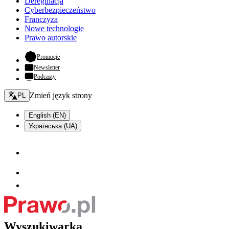
Deregulacja
Cyberbezpieczeństwo
Franczyza
Nowe technologie
Prawo autorskie
- otwiera się w nowej karcie
Promocje
Newsletter
Podcasty
Zmień język - bieżący:
Zmień język strony
PL
English (EN)
Українська (UA)
Wyszukiwarka