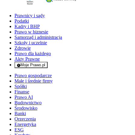
Prawnicy i sądy
Podatki
Kadry i BHP
Prawo w biznesie
Samorząd i administracja
Szkoły i uczelnie
Zdrowie
Prawo dla każdego
Akty Prawne
Moje Prawo.pl
- rejestracja i logowanie do serwisu
Prawo gospodarcze
Małe i średnie firmy
Spółki
Finanse
Prawo AI
Budownictwo
Środowisko
Banki
Orzeczenia
Energetyka
ESG