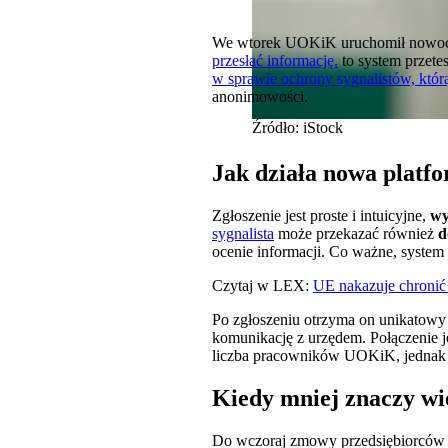
We wtorek UOKiK uruchomił nowoczes
przesłać informację.
to system przete
w sprawie ochrony sygnalistów, którą
anonimowości.
Źródło: iStock
Jak działa nowa platf
Zgłoszenie jest proste i intuicyjne,
wy
sygnalista
może przekazać również
d
ocenie informacji. Co ważne, syste
Czytaj w LEX:
UE nakazuje chronić
Po zgłoszeniu otrzyma on unikatowy 
komunikację z urzędem. Połączenie 
liczba pracowników UOKiK, jednak n
Kiedy mniej znaczy wi
Do wczoraj zmowy przedsiębiorców 