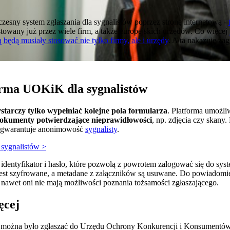
ny system zgłaszania dla sygnalistów poprzez stronę internetową -
stowany już przez wiele firm, a także europejskich urzędów. Co więcej
 będą musiały stosować nie tylko firmy, ale i urzędy
. A ta nakazuje za
orma UOKiK dla sygnalistów
starczy tylko wypełniać kolejne pola formularza
. Platforma umożl
okumenty potwierdzające nieprawidłowości
, np. zdjęcia czy skany
m gwarantuje anonimowość
sygnalisty
.
 sygnalistów >
identyfikator i hasło, które pozwolą z powrotem zalogować się do sys
jest szyfrowane, a metadane z załączników są usuwane. Do powiadomi
awet oni nie mają możliwości poznania tożsamości zgłaszającego.
ęcej
można było zgłaszać do Urzędu Ochrony Konkurencji i Konsumentów