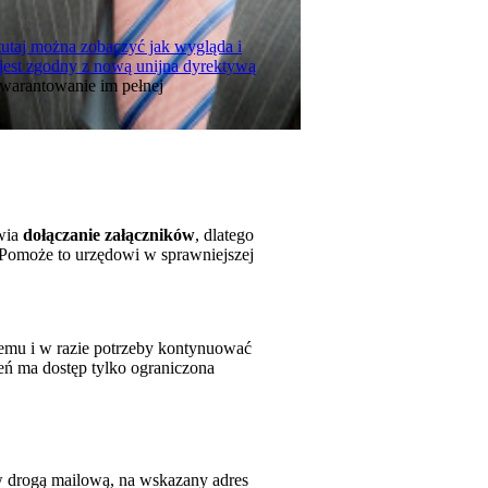
tutaj można zobaczyć jak wygląda i
jest zgodny z nową unijna dyrektywą
gwarantowanie im pełnej
iwia
dołączanie załączników
, dlatego
. Pomoże to urzędowi w sprawniejszej
temu i w razie potrzeby kontynuować
eń ma dostęp tylko ograniczona
 drogą mailową, na wskazany adres