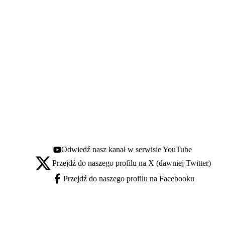
Odwiedź nasz kanał w serwisie YouTube
Youtube - otwiera się w nowej karcie
Przejdź do naszego profilu na X (dawniej Twitter)
X - otwiera się w nowej karcie
Przejdź do naszego profilu na Facebooku
Facebook - otwiera się w nowej karcie