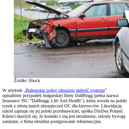
Źródło: iStock
W artykule „
Bułgarskie polisy obnażają słabość systemu
”
opisaliśmy przypadek bułgarskiej firmy DallBogg (pełna nazwa:
Insurance JSC "Dallbogg: Life And Health"), która weszła na polski
rynek z ofertą tanich ubezpieczeń OC dla kierowców. Likwidacją
szkód zajmuje się jej polski przedstawiciel, spółka DioDea Poland.
Klienci skarżyli się, że kontakt z nią jest utrudniony, szkody bywają
zaniżane, a firma utrudnia postępowanie reklamacyjne.