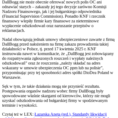
DallBogg nie może obecnie oferować nowych polis OC ani
odnawiać starych – zakazały jej tego decyzje zarówno Komisji
Nadzoru Finansowego, jak i jej bułgarskiego odpowiednika
(Financial Supervision Commission). Ponadto KNF i rzecznik
finansowy wlepiły firmie kary finansowe za nieterminowe
wypłacenie odszkodowań oraz naruszanie przepisów o
reklamacjach.
Nadal obowiązują jednak umowy ubezpieczeniowe zawarte z firmą
DallBogg przed nałożeniem na firmę zakazu prowadzenia takiej
działalności w Polsce, tj. przed 17 kwietnia 2025 r. KNF
instruowała nawet w komunikacie, że „DallBogg jest zobowiązany
do rozpatrywania zgłoszonych roszczeń i wypłaty należnych
odszkodowań” oraz że roszczenia „należy składać na adres
wskazany w umowie ubezpieczenia OC ppm lub na polisie”,
przypominając przy tej sposobności adres spółki DioDea Poland w
Warszawie.
Sęk w tym, że takie działania mogą nie przynieść rezultatu.
Postępowania organów nadzoru wobec firmy DallBogg były
spowodowane właśnie skargami od kierowców, którzy nie mogli
uzyskać odszkodowania od bułgarskiej firmy w spodziewanym
terminie i wysokości.
Czytaj też w LEX:
Łazarska Aneta (red.), Standardy likwidacji