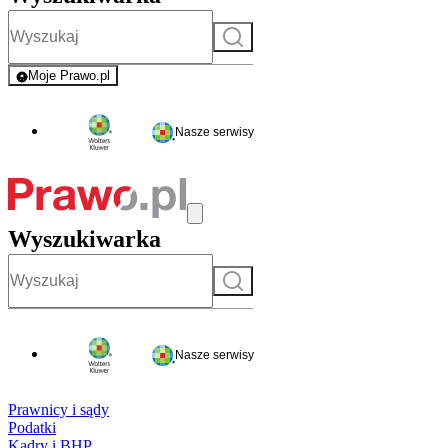
Szukaj
Moje Prawo.pl
- rejestracja i logowanie do serwisu
Nasze serwisy
Wyszukiwarka
Szukaj
Nasze serwisy
Prawnicy i sądy
Podatki
Kadry i BHP