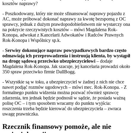
kosztów naprawy?
- Poszkodowany, który nie może sfinansować naprawy pojazdu z
AC, może próbować dokonać naprawy za kwotę bezsporną z OC
sprawcy, jednak z dużym prawdopodobieństwem nie wystarczy ona
na pokrycie rzeczywistych kosztów – mówi Magdalena Rok-
Konopa, adwokat z Kancelarii Adwokatów i Radców Prawnych
Rok-Konopa i Wspólnicy sp.k.
-
Serwisy dokonujące napraw powypadkowych bardzo często
odmawiają ich przeprowadzenia i instruują klienta, by wystąpił
na drogę sądową przeciwko ubezpieczycielowi
– dodaje
Magdalena Rok-Konopa. Jak szacuje, jej kancelaria prowadzi około
350 spraw przeciwko firmie DallBogg.
- Wszystkie są w toku, a ubezpieczyciel w żadnej z nich nie chce
nawet podjąć rozmów ugodowych – mówi mec. Rok-Konopa. - Z
formalnego punktu widzenia można pozwać również sprawcę
zdarzenia, ten jednak będzie podnosił w sądzie, że posiada ważną
polisę OC – i tym sposobem wracamy do punktu wyjścia:
roszczenia trzeba będzie kierować do ubezpieczyciela – zwraca
uwagę prawniczka.
Rzecznik finansowy pomoże, ale nie