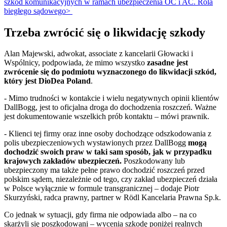
szkód komunikacyjnych w ramach ubezpieczenia OC i AC. Rola
biegłego sądowego>
Trzeba zwrócić się o likwidację szkody
Alan Majewski, adwokat, associate z kancelarii Głowacki i
Wspólnicy, podpowiada, że mimo wszystko
zasadne jest
zwrócenie się do podmiotu wyznaczonego do likwidacji szkód,
który jest DioDea Poland
.
- Mimo trudności w kontakcie i wielu negatywnych opinii klientów
DallBogg, jest to oficjalna droga do dochodzenia roszczeń. Ważne
jest dokumentowanie wszelkich prób kontaktu – mówi prawnik.
- Klienci tej firmy oraz inne osoby dochodzące odszkodowania z
polis ubezpieczeniowych wystawionych przez DallBogg
mogą
dochodzić swoich praw w taki sam sposób, jak w przypadku
krajowych zakładów ubezpieczeń.
Poszkodowany lub
ubezpieczony ma także pełne prawo dochodzić roszczeń przed
polskim sądem, niezależnie od tego, czy zakład ubezpieczeń działa
w Polsce wyłącznie w formule transgranicznej – dodaje Piotr
Skurzyński, radca prawny, partner w Rödl Kancelaria Prawna Sp.k.
Co jednak w sytuacji, gdy firma nie odpowiada albo – na co
skarżyli się poszkodowani – wycenia szkodę poniżej realnych