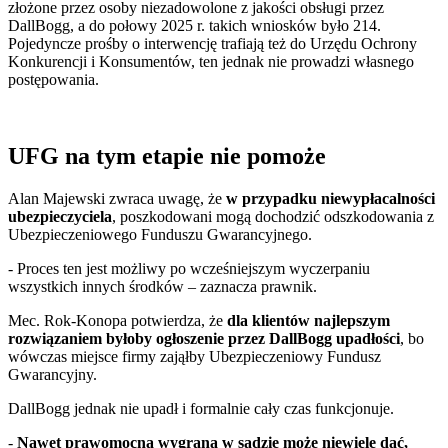
złożone przez osoby niezadowolone z jakości obsługi przez
DallBogg, a do połowy 2025 r. takich wniosków było 214.
Pojedyncze prośby o interwencję trafiają też do Urzędu Ochrony
Konkurencji i Konsumentów, ten jednak nie prowadzi własnego
postępowania.
UFG na tym etapie nie pomoże
Alan Majewski zwraca uwagę, że
w przypadku niewypłacalności
ubezpieczyciela
, poszkodowani mogą dochodzić odszkodowania z
Ubezpieczeniowego Funduszu Gwarancyjnego.
- Proces ten jest możliwy po wcześniejszym wyczerpaniu
wszystkich innych środków – zaznacza prawnik.
Mec. Rok-Konopa potwierdza, że
dla klientów najlepszym
rozwiązaniem byłoby ogłoszenie przez DallBogg upadłości
, bo
wówczas miejsce firmy zająłby Ubezpieczeniowy Fundusz
Gwarancyjny.
DallBogg jednak nie upadł i formalnie cały czas funkcjonuje.
-
Nawet prawomocna wygrana w sądzie może niewiele dać,