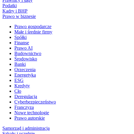
Prawnicy i sądy
Podatki
Kadry i BHP
Prawo w biznesie
Prawo gospodarcze
Małe i średnie firmy
Spółki
Finanse
Prawo AI
Budownictwo
Środowisko
Banki
Orzeczenia
Energetyka
ESG
Kredyty
Cło
Deregulacja
Cyberbezpieczeństwo
Franczyza
Nowe technologie
Prawo autorskie
Samorząd i administracja
Szkoły i uczelnie