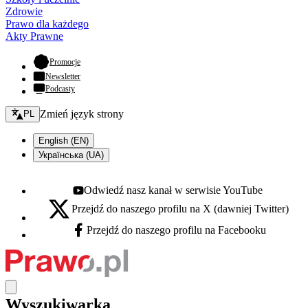
Zdrowie
Prawo dla każdego
Akty Prawne
- otwiera się w nowej karcie
Promocje
Newsletter
Podcasty
Zmień język - bieżący:
Zmień język strony
PL
English (EN)
Українська (UA)
Odwiedź nasz kanał w serwisie YouTube
Youtube - otwiera się w nowej karcie
Przejdź do naszego profilu na X (dawniej Twitter)
X - otwiera się w nowej karcie
Przejdź do naszego profilu na Facebooku
Facebook - otwiera się w nowej karcie
Wyszukiwarka