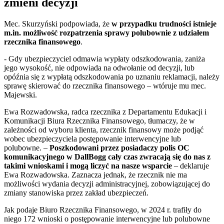
zmieni decyzji
Mec. Skurzyński podpowiada, że
w przypadku trudności istnieje
m.in. możliwość rozpatrzenia sprawy polubownie z udziałem
rzecznika finansowego
.
- Gdy ubezpieczyciel odmawia wypłaty odszkodowania, zaniża
jego wysokość, nie odpowiada na odwołanie od decyzji, lub
opóźnia się z wypłatą odszkodowania po uznaniu reklamacji, należy
sprawę skierować do rzecznika finansowego – wtóruje mu mec.
Majewski.
Ewa Rozwadowska, radca rzecznika z Departamentu Edukacji i
Komunikacji Biura Rzecznika Finansowego, tłumaczy, że w
zależności od wyboru klienta, rzecznik finansowy może podjąć
wobec ubezpieczyciela postępowanie interwencyjne lub
polubowne. –
Poszkodowani przez posiadaczy polis OC
komunikacyjnego w DallBogg cały czas zwracają się do nas z
takimi wnioskami i mogą liczyć na nasze wsparcie
– deklaruje
Ewa Rozwadowska. Zaznacza jednak, że rzecznik nie ma
możliwości wydania decyzji administracyjnej, zobowiązującej do
zmiany stanowiska przez zakład ubezpieczeń.
Jak podaje Biuro Rzecznika Finansowego, w 2024 r. trafiły do
niego 172 wnioski o postępowanie interwencyjne lub polubowne