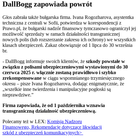
DallBogg zapowiada powrót
Głos zabrała także bułgarska firma. Ivana Rogozharova, asystentka
techniczna z centrali w Sofii, potwierdza w korespondencji z
Prawo.pl, że bułgarski nadzór finansowy tymczasowo ograniczył jej
możliwość sprzedaży w ramach działalności transgranicznej
nowych polis (lub rozszerzanie zakresu ich ochrony) we wszystkich
klasach ubezpieczeń. Zakaz obowiązuje od 1 lipca do 30 września
br.
- DallBogg informuje swoich klientów, że
szkody powstałe w
związku z polisami ubezpieczeniowymi wystawionymi do 30
czerwca 2025 r. włącznie zostaną prawidłowo i szybko
zrekompensowane
w ciągu wspomnianego trzymiesięcznego
okresu – pisze Ivana Rogozharova, dodając enigmatycznie, że
„wszelkie inne twierdzenia i manipulacyjne pogłoski są
nieprawdziwe.”
Firma zapowiada, że od 1 października wznawia
transgraniczną działalność
ubezpieczeniową.
Polecamy też w LEX:
Komisja Nadzoru
Finansowego, Rekomendacje dotyczące likwidacji
szkód z ubezpieczeń komunikacyjnych>