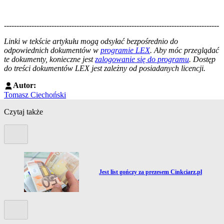
--------------------------------------------------------------------------------------
--------------------------------------------------------
Linki w tekście artykułu mogą odsyłać bezpośrednio do
odpowiednich dokumentów w
programie LEX
. Aby móc przeglądać
te dokumenty, konieczne jest
zalogowanie się do programu
. Dostęp
do treści dokumentów LEX jest zależny od posiadanych licencji.
Autor:
Tomasz Ciechoński
Czytaj także
Poprzedni slide
Przejdź do artykułu:
Jest list gończy za prezesem Cinkciarz.pl
Kolejny slide