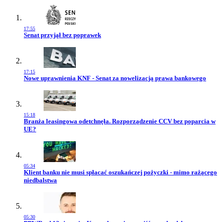
17:55
Przejdź do artykułu:
Senat przyjął bez poprawek
17:15
Przejdź do artykułu:
Nowe uprawnienia KNF - Senat za nowelizacją prawa bankowego
15:18
Przejdź do artykułu:
Branża leasingowa odetchnęła. Rozporządzenie CCV bez poparcia w
UE?
05:34
Przejdź do artykułu:
Klient banku nie musi spłacać oszukańczej pożyczki - mimo rażącego
niedbalstwa
05:30