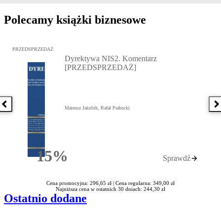
Polecamy książki biznesowe
Przejdź do: Dyrektywa NIS2. Komentarz [PRZEDSPRZEDAŻ], Mateu
PRZEDSPRZEDAŻ
Dyrektywa NIS2. Komentarz
[PRZEDSPRZEDAŻ]
Poprzednia książka
N
Mateusz Jakubik, Rafał Prabucki
15%
Sprawdź
Rabatu
Cena promocyjna: 296,65 zł |
Cena regularna: 349,00 zł
Najniższa cena w ostatnich 30 dniach: 244,30 zł
Ostatnio dodane