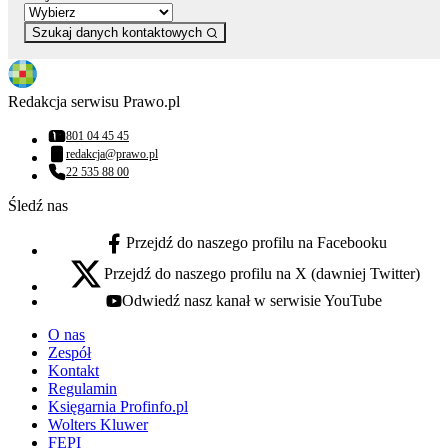
Szukaj danych kontaktowych
Redakcja serwisu Prawo.pl
801 04 45 45
Numer telefonu:
redakcja@prawo.pl
Adres email:
22 535 88 00
Numer telefonu:
Śledź nas
Przejdź do naszego profilu na Facebooku
facebook - otwiera się w nowej karcie
Przejdź do naszego profilu na X (dawniej Twitter)
x - otwiera się w nowej karcie
Odwiedź nasz kanał w serwisie YouTube
youtube - otwiera się w nowej karcie
O nas
Zespół
Kontakt
Regulamin
Księgarnia Profinfo.pl
Wolters Kluwer
FEPI