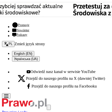
- otwiera się w nowej karcie
Promocje
Newsletter
Podcasty
Zmień język - bieżący:
Zmień język strony
PL
English (EN)
Українська (UA)
Odwiedź nasz kanał w serwisie YouTube
Youtube - otwiera się w nowej karcie
Przejdź do naszego profilu na X (dawniej Twitter)
X - otwiera się w nowej karcie
Przejdź do naszego profilu na Facebooku
Facebook - otwiera się w nowej karcie