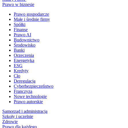
Prawo w biznesie
Prawo gospodarcze
Małe i średnie firmy
Spółki
Finanse
Prawo AI
Budownictwo
Środowisko
Banki
Orzeczenia
Energetyka
ESG
Kredyty
Cło
Deregulacja
Cyberbezpieczeństwo
Franczyza
Nowe technologie
Prawo autorskie
Samorząd i administracja
Szkoły i uczelnie
Zdrowie
Prawo dla każdego