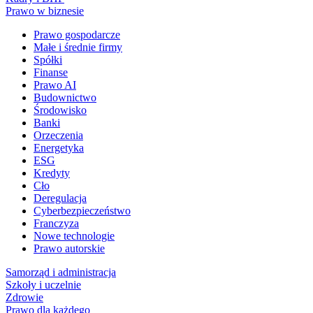
Prawo w biznesie
Prawo gospodarcze
Małe i średnie firmy
Spółki
Finanse
Prawo AI
Budownictwo
Środowisko
Banki
Orzeczenia
Energetyka
ESG
Kredyty
Cło
Deregulacja
Cyberbezpieczeństwo
Franczyza
Nowe technologie
Prawo autorskie
Samorząd i administracja
Szkoły i uczelnie
Zdrowie
Prawo dla każdego