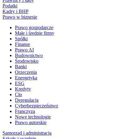
Prawnicy i sądy
Podatki
Kadry i BHP
Prawo w biznesie
Prawo gospodarcze
Małe i średnie firmy
Spółki
Finanse
Prawo AI
Budownictwo
Środowisko
Banki
Orzeczenia
Energetyka
ESG
Kredyty
Cło
Deregulacja
Cyberbezpieczeństwo
Franczyza
Nowe technologie
Prawo autorskie
Samorząd i administracja
Szkoły i uczelnie