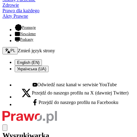
Zdrowie
Prawo dla każdego
Akty Prawne
- otwiera się w nowej karcie
Promocje
Newsletter
Podcasty
Zmień język - bieżący:
Zmień język strony
PL
English (EN)
Українська (UA)
Odwiedź nasz kanał w serwisie YouTube
Youtube - otwiera się w nowej karcie
Przejdź do naszego profilu na X (dawniej Twitter)
X - otwiera się w nowej karcie
Przejdź do naszego profilu na Facebooku
Facebook - otwiera się w nowej karcie
Wyszukiwarka