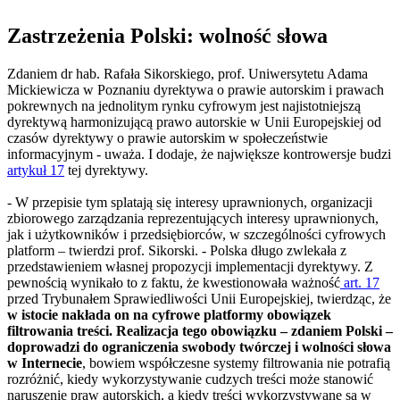
Zastrzeżenia Polski: wolność słowa
Zdaniem dr hab. Rafała Sikorskiego, prof. Uniwersytetu Adama
Mickiewicza w Poznaniu dyrektywa o prawie autorskim i prawach
pokrewnych na jednolitym rynku cyfrowym jest najistotniejszą
dyrektywą harmonizującą prawo autorskie w Unii Europejskiej od
czasów dyrektywy o prawie autorskim w społeczeństwie
informacyjnym - uważa. I dodaje, że największe kontrowersje budzi
artykuł 17
tej dyrektywy.
- W przepisie tym splatają się interesy uprawnionych, organizacji
zbiorowego zarządzania reprezentujących interesy uprawnionych,
jak i użytkowników i przedsiębiorców, w szczególności cyfrowych
platform – twierdzi prof. Sikorski. - Polska długo zwlekała z
przedstawieniem własnej propozycji implementacji dyrektywy. Z
pewnością wynikało to z faktu, że kwestionowała ważność
art. 17
przed Trybunałem Sprawiedliwości Unii Europejskiej, twierdząc, że
w istocie nakłada on na cyfrowe platformy obowiązek
filtrowania treści. Realizacja tego obowiązku – zdaniem Polski –
doprowadzi do ograniczenia swobody twórczej i wolności słowa
w Internecie
, bowiem współczesne systemy filtrowania nie potrafią
rozróżnić, kiedy wykorzystywanie cudzych treści może stanowić
naruszenie praw autorskich, a kiedy treści wykorzystywane są w