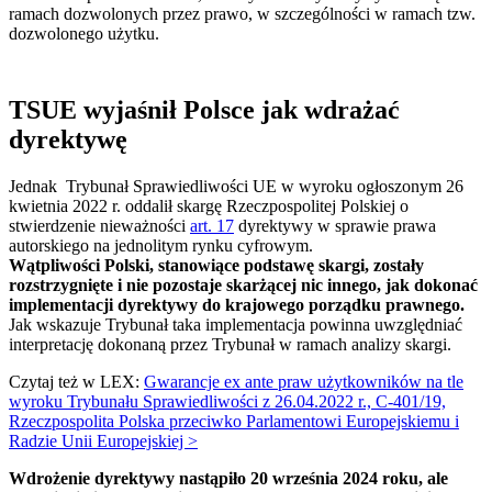
ramach dozwolonych przez prawo, w szczególności w ramach tzw.
dozwolonego użytku.
TSUE wyjaśnił Polsce jak wdrażać
dyrektywę
Jednak Trybunał Sprawiedliwości UE w wyroku ogłoszonym 26
kwietnia 2022 r. oddalił skargę Rzeczpospolitej Polskiej o
stwierdzenie nieważności
art. 17
dyrektywy w sprawie prawa
autorskiego na jednolitym rynku cyfrowym.
Wątpliwości Polski, stanowiące podstawę skargi, zostały
rozstrzygnięte i nie pozostaje skarżącej nic innego, jak dokonać
implementacji dyrektywy do krajowego porządku prawnego.
Jak wskazuje Trybunał taka implementacja powinna uwzględniać
interpretację dokonaną przez Trybunał w ramach analizy skargi.
Czytaj też w LEX:
Gwarancje ex ante praw użytkowników na tle
wyroku Trybunału Sprawiedliwości z 26.04.2022 r., C-401/19,
Rzeczpospolita Polska przeciwko Parlamentowi Europejskiemu i
Radzie Unii Europejskiej >
Wdrożenie dyrektywy nastąpiło 20 września 2024 roku, ale