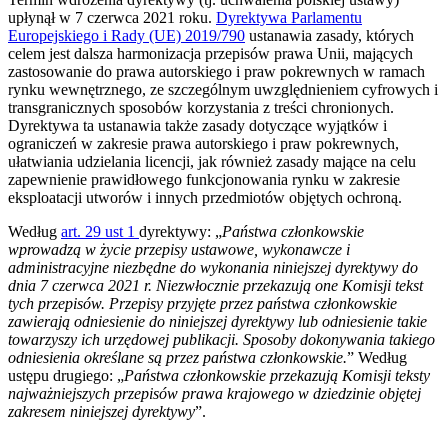
upłynął w 7 czerwca 2021 roku.
Dyrektywa Parlamentu
Europejskiego i Rady (UE) 2019/790
ustanawia zasady, których
celem jest dalsza harmonizacja przepisów prawa Unii, mających
zastosowanie do prawa autorskiego i praw pokrewnych w ramach
rynku wewnętrznego, ze szczególnym uwzględnieniem cyfrowych i
transgranicznych sposobów korzystania z treści chronionych.
Dyrektywa ta ustanawia także zasady dotyczące wyjątków i
ograniczeń w zakresie prawa autorskiego i praw pokrewnych,
ułatwiania udzielania licencji, jak również zasady mające na celu
zapewnienie prawidłowego funkcjonowania rynku w zakresie
eksploatacji utworów i innych przedmiotów objętych ochroną.
Według
art. 29 ust 1
dyrektywy: „
Państwa członkowskie
wprowadzą w życie przepisy ustawowe, wykonawcze i
administracyjne niezbędne do wykonania niniejszej dyrektywy do
dnia 7 czerwca 2021 r. Niezwłocznie przekazują one Komisji tekst
tych przepisów. Przepisy przyjęte przez państwa członkowskie
zawierają odniesienie do niniejszej dyrektywy lub odniesienie takie
towarzyszy ich urzędowej publikacji. Sposoby dokonywania takiego
odniesienia określane są przez państwa członkowskie.
” Według
ustępu drugiego: „
Państwa członkowskie przekazują Komisji teksty
najważniejszych przepisów prawa krajowego w dziedzinie objętej
zakresem niniejszej dyrektywy
”.