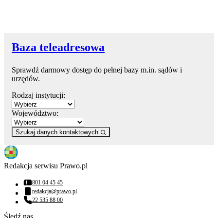
Baza teleadresowa
Sprawdź darmowy dostęp do pełnej bazy m.in. sądów i
urzędów.
Rodzaj instytucji:
Województwo:
Szukaj danych kontaktowych
Redakcja serwisu Prawo.pl
801 04 45 45
Numer telefonu:
redakcja@prawo.pl
Adres email:
22 535 88 00
Numer telefonu:
Śledź nas