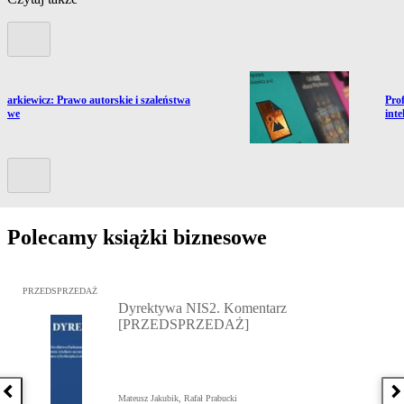
Poprzedni slide
ź do artykułu:
Prze
 Markiewicz: Prawo autorskie i szaleństwa
Prof
nowe
inte
Kolejny slide
Polecamy książki biznesowe
Przejdź do: Dyrektywa NIS2. Komentarz [PRZEDSPRZEDAŻ], Mateu
PRZEDSPRZEDAŻ
Dyrektywa NIS2. Komentarz
[PRZEDSPRZEDAŻ]
Poprzednia książka
N
Mateusz Jakubik, Rafał Prabucki