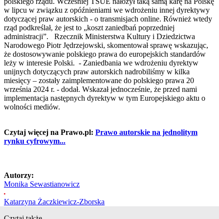
polskiego rządu. Wcześniej
TSUE
nałożył taką samą karę na Polskę
w lipcu w związku z opóźnieniami we wdrożeniu innej dyrektywy
dotyczącej praw autorskich - o transmisjach online. Również wtedy
rząd podkreślał, że jest to „koszt zaniedbań poprzedniej
administracji”. Rzecznik Ministerstwa Kultury i Dziedzictwa
Narodowego Piotr Jędrzejowski, skomentował sprawę wskazując,
że dostosowywanie polskiego prawa do europejskich standardów
leży w interesie Polski. - Zaniedbania we wdrożeniu dyrektyw
unijnych dotyczących praw autorskich nadrobiliśmy w kilka
miesięcy – zostały zaimplementowane do polskiego prawa 20
września 2024 r. - dodał. Wskazał jednocześnie, że przed nami
implementacja następnych dyrektyw w tym Europejskiego aktu o
wolności mediów.
Czytaj więcej na Prawo.pl:
Prawo autorskie na jednolitym
rynku cyfrowym...
Autorzy:
Monika Sewastianowicz
Katarzyna Żaczkiewicz-Zborska
Czytaj także