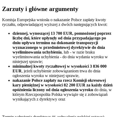
Zarzuty i główne argumenty
Komisja Europejska wniosła o nakazanie Polsce zapłaty kwoty
ryczałtu, odpowiadającej wyższej z dwóch następujących kwot:
dziennej, wynoszącej 13 700 EUR, pomnożonej poprzez
liczbę dni, które upłynęły od dnia przypadającego po
dniu upływu terminu na dokonanie transpozycji
wyznaczonego w przedmiotowej dyrektywie do dnia
wyeliminowania uchybienia
, lub - w razie braku
wyeliminowania uchybienia - do dnia wydania wyroku w
niniejszej sprawie;
minimalnej kwoty ryczałtowej w wysokości 3 836 000
EUR
, jeżeli uchybienie zobowiązaniom trwa do dnia
ogłoszenia wyroku w niniejszej sprawie,
nakazanie Polsce zapłaty na rzecz Komisji okresowej
kary pieniężnej w wysokości 82 200 EUR za każdy dzień
opóźnienia liczony od dnia ogłoszenia wyroku
do dnia, w
którym Rzeczpospolita Polska wywiąże się z zobowiązań
wynikających z dyrektywy oraz
Termin wdrożenia dyrektywy (tj. uchwalenia polskiej ustawy)