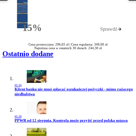
15%
Sprawdź
Rabatu
Cena promocyjna: 296,65 zł |
Cena regularna: 349,00 zł
Najniższa cena w ostatnich 30 dniach: 244,30 zł
Ostatnio dodane
05:34
Przejdź do artykułu:
Klient banku nie musi spłacać oszukańczej pożyczki - mimo rażącego
niedbalstwa
05:30
Przejdź do artykułu:
PPWR od 12 sierpnia. Kontrola może przyjść przed polską ustawą