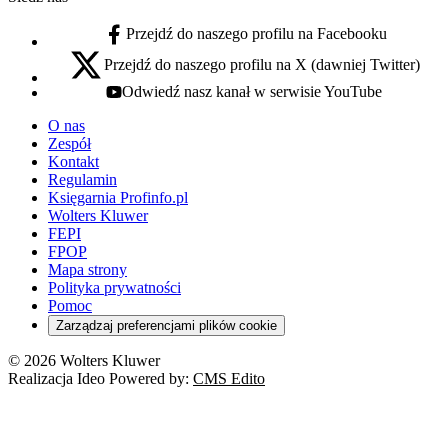
Przejdź do naszego profilu na Facebooku
facebook - otwiera się w nowej karcie
Przejdź do naszego profilu na X (dawniej Twitter)
x - otwiera się w nowej karcie
Odwiedź nasz kanał w serwisie YouTube
youtube - otwiera się w nowej karcie
O nas
Zespół
Kontakt
Regulamin
Księgarnia Profinfo.pl
Wolters Kluwer
FEPI
FPOP
Mapa strony
Polityka prywatności
Pomoc
Zarządzaj preferencjami plików cookie
© 2026 Wolters Kluwer
Realizacja Ideo Powered by:
CMS Edito