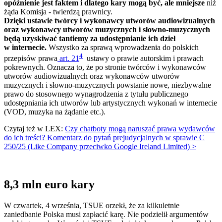
opóźnienie jest faktem i dlatego kary mogą być, ale mniejsze
niż
żąda Komisja - twierdzą prawnicy.
Dzięki ustawie twórcy i wykonawcy utworów audiowizualnych
oraz wykonawcy utworów muzycznych i słowno-muzycznych
będą uzyskiwać tantiemy za udostępnianie ich dzieł
w internecie.
Wszystko za sprawą wprowadzenia do polskich
4
przepisów prawa
art. 21
ustawy o prawie autorskim i prawach
pokrewnych. Oznacza to, że po stronie twórców i wykonawców
utworów audiowizualnych oraz wykonawców utworów
muzycznych i słowno-muzycznych powstanie nowe, niezbywalne
prawo do stosownego wynagrodzenia z tytułu publicznego
udostępniania ich utworów lub artystycznych wykonań w internecie
(VOD, muzyka na żądanie etc.).
Czytaj też w LEX:
Czy chatboty mogą naruszać prawa wydawców
do ich treści? Komentarz do pytań prejudycjalnych w sprawie C
250/25 (Like Company przeciwko Google Ireland Limited)​ >
8,3 mln euro kary
W czwartek, 4 września, TSUE orzekł, że za kilkuletnie
zaniedbanie Polska musi zapłacić karę. Nie podzielił argumentów