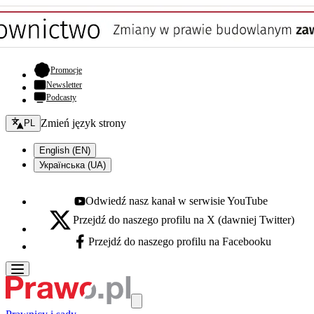
- otwiera się w nowej karcie
Promocje
Newsletter
Podcasty
Zmień język - bieżący:
Zmień język strony
PL
English (EN)
Українська (UA)
Odwiedź nasz kanał w serwisie YouTube
Youtube - otwiera się w nowej karcie
Przejdź do naszego profilu na X (dawniej Twitter)
X - otwiera się w nowej karcie
Przejdź do naszego profilu na Facebooku
Facebook - otwiera się w nowej karcie