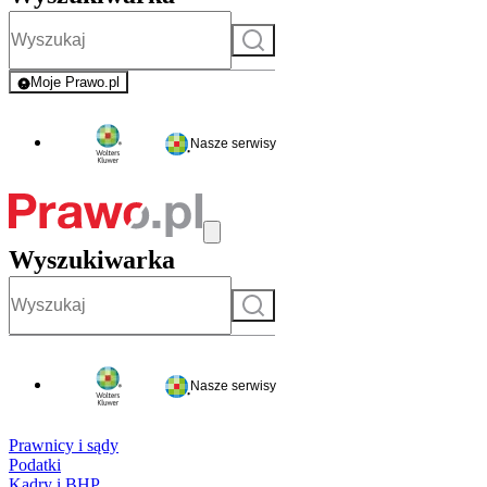
Szukaj
Moje Prawo.pl
- rejestracja i logowanie do serwisu
Nasze serwisy
Wyszukiwarka
Szukaj
Nasze serwisy
Prawnicy i sądy
Podatki
Kadry i BHP