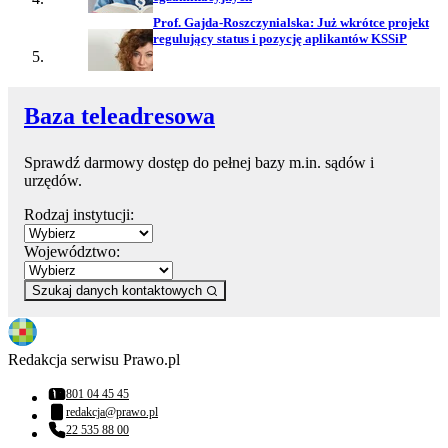
Prof. Gajda-Roszczynialska: Już wkrótce projekt
regulujący status i pozycję aplikantów KSSiP
Baza teleadresowa
Sprawdź darmowy dostęp do pełnej bazy m.in. sądów i
urzędów.
Rodzaj instytucji:
Województwo:
Szukaj danych kontaktowych
Redakcja serwisu Prawo.pl
801 04 45 45
Numer telefonu:
redakcja@prawo.pl
Adres email:
22 535 88 00
Numer telefonu: