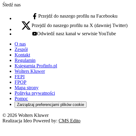
Śledź nas
Przejdź do naszego profilu na Facebooku
facebook - otwiera się w nowej karcie
Przejdź do naszego profilu na X (dawniej Twitter)
x - otwiera się w nowej karcie
Odwiedź nasz kanał w serwisie YouTube
youtube - otwiera się w nowej karcie
O nas
Zespół
Kontakt
Regulamin
Księgarnia Profinfo.pl
Wolters Kluwer
FEPI
FPOP
Mapa strony
Polityka prywatności
Pomoc
Zarządzaj preferencjami plików cookie
© 2026 Wolters Kluwer
Realizacja Ideo Powered by:
CMS Edito