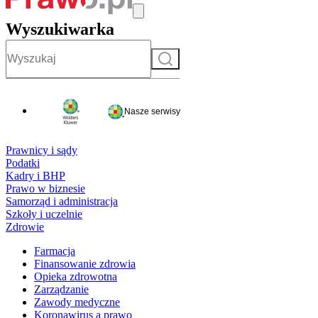
Wyszukiwarka
Szukaj
Nasze serwisy
Prawnicy i sądy
Podatki
Kadry i BHP
Prawo w biznesie
Samorząd i administracja
Szkoły i uczelnie
Zdrowie
Farmacja
Finansowanie zdrowia
Opieka zdrowotna
Zarządzanie
Zawody medyczne
Koronawirus a prawo