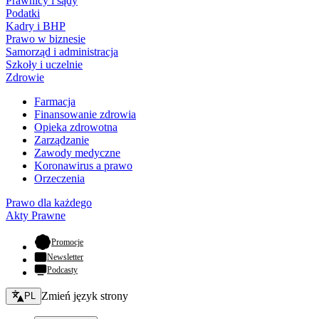
Prawnicy i sądy
Podatki
Kadry i BHP
Prawo w biznesie
Samorząd i administracja
Szkoły i uczelnie
Zdrowie
Farmacja
Finansowanie zdrowia
Opieka zdrowotna
Zarządzanie
Zawody medyczne
Koronawirus a prawo
Orzeczenia
Prawo dla każdego
Akty Prawne
- otwiera się w nowej karcie
Promocje
Newsletter
Podcasty
Zmień język - bieżący:
Zmień język strony
PL