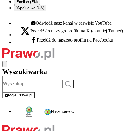
English (EN)
Українська (UA)
Odwiedź nasz kanał w serwisie YouTube
Youtube - otwiera się w nowej karcie
Przejdź do naszego profilu na X (dawniej Twitter)
X - otwiera się w nowej karcie
Przejdź do naszego profilu na Facebooku
Facebook - otwiera się w nowej karcie
Wyszukiwarka
Szukaj
Moje Prawo.pl
- rejestracja i logowanie do serwisu
Nasze serwisy