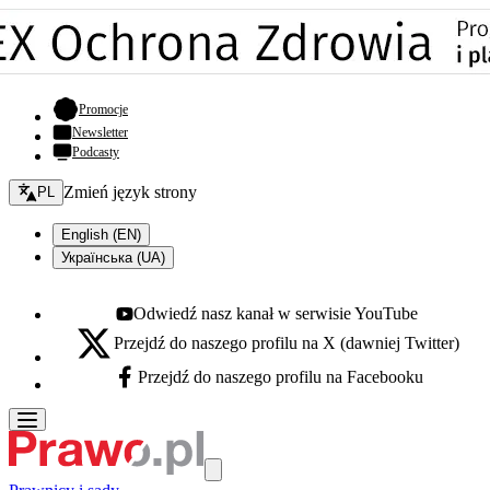
- otwiera się w nowej karcie
Promocje
Newsletter
Podcasty
Zmień język - bieżący:
Zmień język strony
PL
English (EN)
Українська (UA)
Odwiedź nasz kanał w serwisie YouTube
Youtube - otwiera się w nowej karcie
Przejdź do naszego profilu na X (dawniej Twitter)
X - otwiera się w nowej karcie
Przejdź do naszego profilu na Facebooku
Facebook - otwiera się w nowej karcie