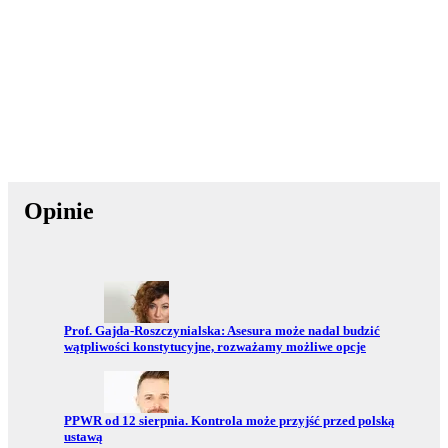
Opinie
Przejdź do:
Prof. Gajda-Roszczynialska: Asesura może nadal budzić
wątpliwości konstytucyjne, rozważamy możliwe opcje
Przejdź do:
PPWR od 12 sierpnia. Kontrola może przyjść przed polską
ustawą