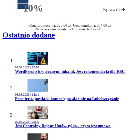
10%
Sprawdź
Rabatu
Cena promocyjna: 228,60 zł |
Cena regularna: 254,00 zł
Najniższa cena w ostatnich 30 dniach: 177,80 zł
Ostatnio dodane
05.08.2026 | 17:50
Przejdź do artykułu:
WordPress z krytycznymi lukami. Jest rekomendacja dla KSC
05.08.2026 | 14:11
Przejdź do artykułu:
Premier zapowiada kontrolę po alarmie na Lubelszczyźnie
05.08.2026 | 05:30
Przejdź do artykułu:
Jest Centralny Rejestr Umów, tylko... czym jest umowa