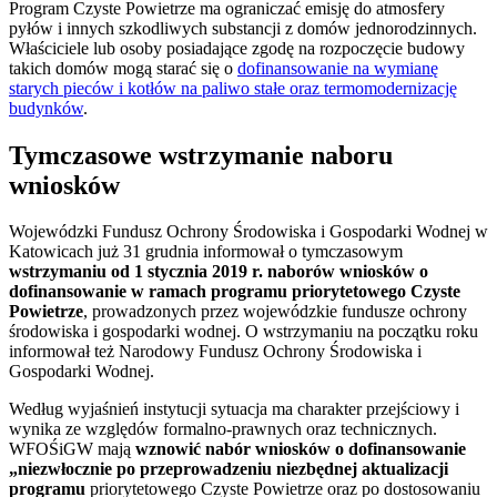
Program Czyste Powietrze ma ograniczać emisję do atmosfery
pyłów i innych szkodliwych substancji z domów jednorodzinnych.
Właściciele lub osoby posiadające zgodę na rozpoczęcie budowy
takich domów mogą starać się o
dofinansowanie na wymianę
starych pieców i kotłów na paliwo stałe oraz termomodernizację
budynków
.
Tymczasowe wstrzymanie naboru
wniosków
Wojewódzki Fundusz Ochrony Środowiska i Gospodarki Wodnej w
Katowicach już 31 grudnia informował o tymczasowym
wstrzymaniu od 1 stycznia 2019 r. naborów wniosków o
dofinansowanie w ramach programu priorytetowego Czyste
Powietrze
, prowadzonych przez wojewódzkie fundusze ochrony
środowiska i gospodarki wodnej. O wstrzymaniu na początku roku
informował też Narodowy Fundusz Ochrony Środowiska i
Gospodarki Wodnej.
Według wyjaśnień instytucji sytuacja ma charakter przejściowy i
wynika ze względów formalno-prawnych oraz technicznych.
WFOŚiGW mają
wznowić nabór wniosków o dofinansowanie
„niezwłocznie po przeprowadzeniu niezbędnej aktualizacji
programu
priorytetowego Czyste Powietrze oraz po dostosowaniu