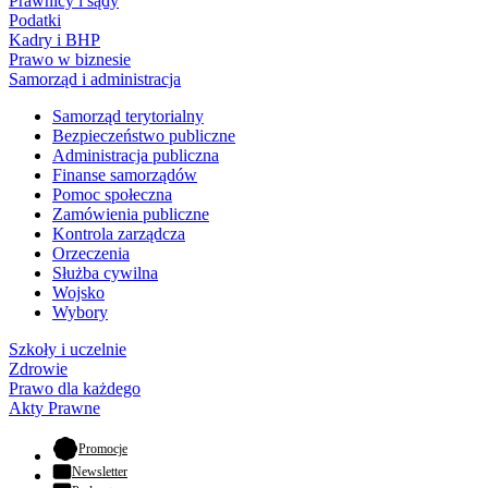
Prawnicy i sądy
Podatki
Kadry i BHP
Prawo w biznesie
Samorząd i administracja
Samorząd terytorialny
Bezpieczeństwo publiczne
Administracja publiczna
Finanse samorządów
Pomoc społeczna
Zamówienia publiczne
Kontrola zarządcza
Orzeczenia
Służba cywilna
Wojsko
Wybory
Szkoły i uczelnie
Zdrowie
Prawo dla każdego
Akty Prawne
- otwiera się w nowej karcie
Promocje
Newsletter