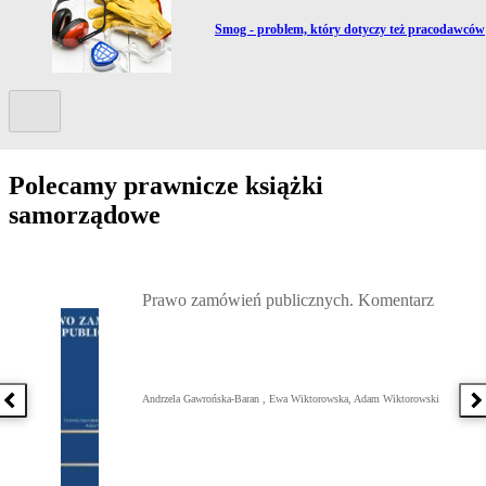
Przejdź do artykułu:
Smog - problem, który dotyczy też pracodawców
Kolejny slide
Polecamy prawnicze książki
samorządowe
Przejdź do: Prawo zamówień publicznych. Komentarz, Andrzela G
Prawo zamówień publicznych. Komentarz
Andrzela Gawrońska-Baran , Ewa Wiktorowska, Adam Wiktorowski
Poprzednia książka
N