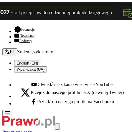
- otwiera się w nowej karcie
Promocje
Newsletter
Podcasty
Zmień język - bieżący:
Zmień język strony
PL
English (EN)
Українська (UA)
Odwiedź nasz kanał w serwisie YouTube
Youtube - otwiera się w nowej karcie
Przejdź do naszego profilu na X (dawniej Twitter)
X - otwiera się w nowej karcie
Przejdź do naszego profilu na Facebooku
Facebook - otwiera się w nowej karcie