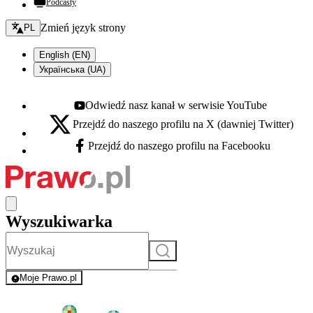
Podcasty
Zmień język - bieżący:
Zmień język strony
PL
English (EN)
Українська (UA)
Odwiedź nasz kanał w serwisie YouTube
Youtube - otwiera się w nowej karcie
Przejdź do naszego profilu na X (dawniej Twitter)
X - otwiera się w nowej karcie
Przejdź do naszego profilu na Facebooku
Facebook - otwiera się w nowej karcie
Wyszukiwarka
Szukaj
Moje Prawo.pl
- rejestracja i logowanie do serwisu