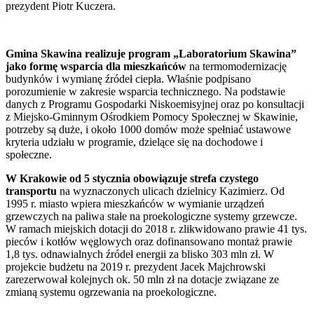
prezydent Piotr Kuczera.
Gmina Skawina realizuje program „Laboratorium Skawina”
jako formę wsparcia dla mieszkańców
na termomodernizację
budynków i wymianę źródeł ciepła. Właśnie podpisano
porozumienie w zakresie wsparcia technicznego. Na podstawie
danych z Programu Gospodarki Niskoemisyjnej oraz po konsultacji
z Miejsko-Gminnym Ośrodkiem Pomocy Społecznej w Skawinie,
potrzeby są duże, i około 1000 domów może spełniać ustawowe
kryteria udziału w programie, dzielące się na dochodowe i
społeczne.
W Krakowie od 5 stycznia obowiązuje strefa czystego
transportu
na wyznaczonych ulicach dzielnicy Kazimierz. Od
1995 r. miasto wpiera mieszkańców w wymianie urządzeń
grzewczych na paliwa stałe na proekologiczne systemy grzewcze.
W ramach miejskich dotacji do 2018 r. zlikwidowano prawie 41 tys.
pieców i kotłów węglowych oraz dofinansowano montaż prawie
1,8 tys. odnawialnych źródeł energii za blisko 303 mln zł. W
projekcie budżetu na 2019 r. prezydent Jacek Majchrowski
zarezerwował kolejnych ok. 50 mln zł na dotacje związane ze
zmianą systemu ogrzewania na proekologiczne.