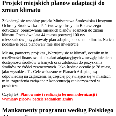
Projekt
miejskich planów adaptacji do
zmian klimatu
Zakończył się
wspólny projekt Ministerstwa Środowiska i Instytutu
Ochrony Środowiska - Państwowego Instytutu Badawczego
dotyczący opracowania miejskich planów adaptacji do zmian
klimatu. Przez dwa lata 44 miasta powyżej 100 tys.
mieszkańców przygotowały plan adaptacji do zmian klimatu. Na ich
podstawie będą planowały miejskie inwestycje.
Miasta, partnerzy projektu „Wczujmy się w klimat”, oceniły m.in.
możliwości finansowania działań adaptacyjnych z uwzględnieniem
dostępności środków własnych oraz zdolności do pozyskania
środków ze źródeł zewnętrznych. Jako średnie oceniło je 28 miast,
jako wysokie - 11. Cele wskazane w Planach Adaptacji są
odpowiedzią na zagrożenia najczęściej pojawiające się w miastach,
m.in. zagrożenia związane z koncentracją zanieczyszczeń w
powietrzu.
Czytaj też:
Planowanie i realizacja termomodernizacji i
wymiany pieców będzie zadaniem gminy
Mankamenty programu według Polskiego