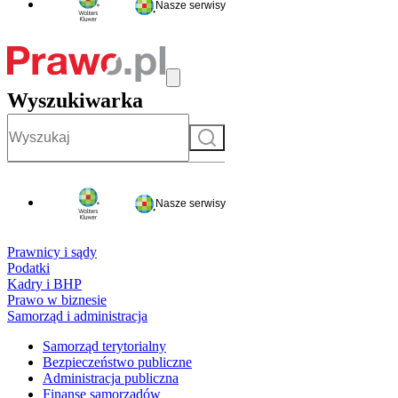
Nasze serwisy
Wyszukiwarka
Szukaj
Nasze serwisy
Prawnicy i sądy
Podatki
Kadry i BHP
Prawo w biznesie
Samorząd i administracja
Samorząd terytorialny
Bezpieczeństwo publiczne
Administracja publiczna
Finanse samorządów