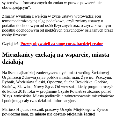
systemów informatycznych do zmian w prawie powszechnie
obowiązującym”.
Zmiany wynikają z wejścia w życie ustawy wprowadzającej
termomodernizacyjną ulgę podatkową, czyli zmiany ustawy o
podatku dochodowym od osób fizycznych oraz o zryczałtowanym
podatku dochodowym od niektórych przychodów osiąganych przez
osoby fizyczne.
Czytaj też:
Pozwy obywateli za smog coraz bardziej realne
Mieszkańcy czekają na wsparcie, miasta
działają
Na liście najbardziej zanieczyszczonych miast według Światowej
Organizacji Zdrowia są 33 polskie miasta, m.in. Żywiec, Pszczyna,
Rybnik, Wodzisław Śląski, Opoczno, Sucha Beskidzka, Godów,
Kraków, Skawina, Nowy Sącz. Od września, kiedy program ruszył
do końca 2018 roku w programie Czyste Powietrze złożono ponad
20 tys. wniosków. Miasta podkreślają zainteresowanie mieszkańców
i podejmują cały czas działania informacyjne.
Mariusz Hujdus, rzecznik prasowy Urzędu Miejskiego w Żywcu
powiedział nam, że
miasto nie dostało oficjalnie żadnej