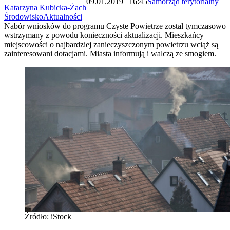
09.01.2019 | 16:45
Samorząd terytorialny
Katarzyna Kubicka-Żach
Środowisko
Aktualności
Nabór wniosków do programu Czyste Powietrze został tymczasowo
wstrzymany z powodu konieczności aktualizacji. Mieszkańcy
miejscowości o najbardziej zanieczyszczonym powietrzu wciąż są
zainteresowani dotacjami. Miasta informują i walczą ze smogiem.
Źródło: iStock