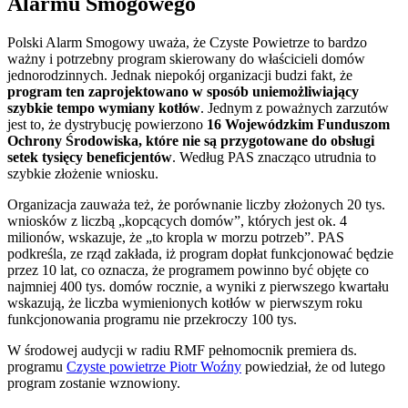
Alarmu Smogowego
Polski Alarm Smogowy uważa, że Czyste Powietrze to bardzo
ważny i potrzebny program skierowany do właścicieli domów
jednorodzinnych. Jednak niepokój organizacji budzi fakt, że
program ten zaprojektowano w sposób uniemożliwiający
szybkie tempo wymiany kotłów
. Jednym z poważnych zarzutów
jest to, że dystrybucję powierzono
16 Wojewódzkim Funduszom
Ochrony Środowiska, które nie są przygotowane do obsługi
setek tysięcy beneficjentów
. Według PAS znacząco utrudnia to
szybkie złożenie wniosku.
Organizacja zauważa też, że porównanie liczby złożonych 20 tys.
wniosków z liczbą „kopcących domów”, których jest ok. 4
milionów, wskazuje, że „to kropla w morzu potrzeb”. PAS
podkreśla, ze rząd zakłada, iż program dopłat funkcjonować będzie
przez 10 lat, co oznacza, że programem powinno być objęte co
najmniej 400 tys. domów rocznie, a wyniki z pierwszego kwartału
wskazują, że liczba wymienionych kotłów w pierwszym roku
funkcjonowania programu nie przekroczy 100 tys.
W środowej audycji w radiu RMF pełnomocnik premiera ds.
programu
Czyste powietrze Piotr Woźny
powiedział, że od lutego
program zostanie wznowiony.