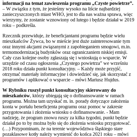
informacji na temat zawieszenia programu „Czyste powietrze”.
– W związku z tym, że jesteśmy wysoko na liście najbardziej
zanieczyszczonych miast WHO, jest to dla nas ważna sprawa, więc
wierzymy, że zostanie wznowiony od lutego i będzie działał w 2019
roku – podkreśla.
Rzecznik przewiduje, że beneficjantami programu będzie wielu
mieszkańców Żywca, bo w mieście jest duże zainteresowanie tym
oraz innymi akcjami związanymi z zapobieganiem smogowi, m.in.
termomodernizacją budynków oraz ograniczaniem niskiej emisji.
Cały czas kolejne osoby zgłaszają się i wnioskują o wsparcie. W
urzędzie od czasu ogłoszenia „Czystego powietrza” we wrześniu
2018 roku działa punkt konsultacyjny. – Każdy może przyjść,
otrzymać materiały informacyjne i dowiedzieć się, jak skorzystać z
programów i aplikować o wsparcie – mówi Mariusz Hujdus.
W Rybniku ruszył punkt konsultacyjny skierowany do
mieszkańców
, którzy ubiegają się o dofinansowanie w ramach
programu. Można tam uzyskać m. in. porady dotyczące założenia
konta w portalu beneficjenta programu oraz pomoc w zakresie
przygotowania i złożenia wniosku o dofinansowanie. - Mam
nadzieję, że program znowu ruszy za kilka tygodni, punkt będzie
działał po to by można było się do złożenia wniosku przygotować.
(…) Przypominam, że na terenie województwa śląskiego stare
pozaklasowe kotły należy wymienić do końca 2021 roku – mówi