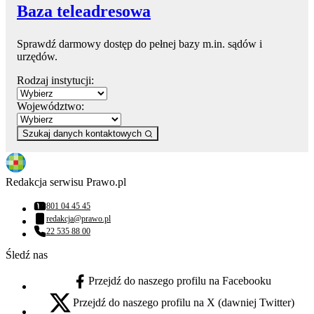
Baza teleadresowa
Sprawdź darmowy dostęp do pełnej bazy m.in. sądów i
urzędów.
Rodzaj instytucji:
Województwo:
Szukaj danych kontaktowych
Redakcja serwisu Prawo.pl
801 04 45 45
Numer telefonu:
redakcja@prawo.pl
Adres email:
22 535 88 00
Numer telefonu:
Śledź nas
Przejdź do naszego profilu na Facebooku
facebook - otwiera się w nowej karcie
Przejdź do naszego profilu na X (dawniej Twitter)
x - otwiera się w nowej karcie