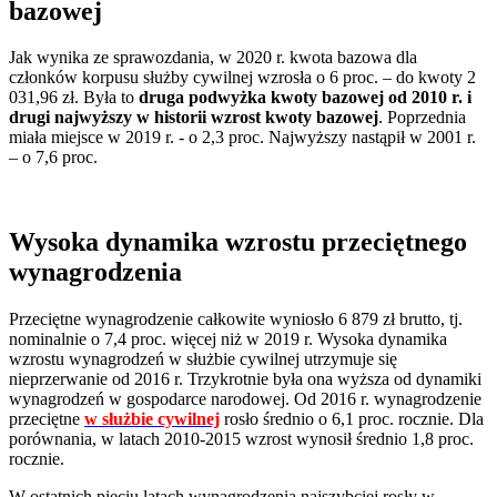
bazowej
Jak wynika ze sprawozdania, w 2020 r. kwota bazowa dla
członków korpusu służby cywilnej wzrosła o 6 proc. – do kwoty 2
031,96 zł. Była to
druga podwyżka kwoty bazowej od 2010 r. i
drugi najwyższy w historii wzrost kwoty bazowej
. Poprzednia
miała miejsce w 2019 r. - o 2,3 proc. Najwyższy nastąpił w 2001 r.
– o 7,6 proc.
Wysoka dynamika wzrostu przeciętnego
wynagrodzenia
Przeciętne wynagrodzenie całkowite wyniosło 6 879 zł brutto, tj.
nominalnie o 7,4 proc. więcej niż w 2019 r. Wysoka dynamika
wzrostu wynagrodzeń w służbie cywilnej utrzymuje się
nieprzerwanie od 2016 r. Trzykrotnie była ona wyższa od dynamiki
wynagrodzeń w gospodarce narodowej. Od 2016 r. wynagrodzenie
przeciętne
w służbie cywilnej
rosło średnio o 6,1 proc. rocznie. Dla
porównania, w latach 2010-2015 wzrost wynosił średnio 1,8 proc.
rocznie.
W ostatnich pięciu latach wynagrodzenia najszybciej rosły w