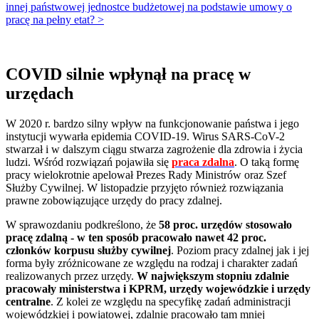
innej państwowej jednostce budżetowej na podstawie umowy o
pracę na pełny etat? >
COVID silnie wpłynął na pracę w
urzędach
W 2020 r. bardzo silny wpływ na funkcjonowanie państwa i jego
instytucji wywarła epidemia COVID-19. Wirus SARS-CoV-2
stwarzał i w dalszym ciągu stwarza zagrożenie dla zdrowia i życia
ludzi. Wśród rozwiązań pojawiła się
praca zdalna
. O taką formę
pracy wielokrotnie apelował Prezes Rady Ministrów oraz Szef
Służby Cywilnej. W listopadzie przyjęto również rozwiązania
prawne zobowiązujące urzędy do pracy zdalnej.
W sprawozdaniu podkreślono, że
58 proc. urzędów stosowało
pracę zdalną - w ten sposób pracowało nawet 42 proc.
członków korpusu służby cywilnej
. Poziom pracy zdalnej jak i jej
forma były zróżnicowane ze względu na rodzaj i charakter zadań
realizowanych przez urzędy.
W
największym stopniu zdalnie
pracowały ministerstwa i KPRM, urzędy wojewódzkie i urzędy
centralne
. Z kolei ze względu na specyfikę zadań administracji
wojewódzkiej i powiatowej, zdalnie pracowało tam mniej