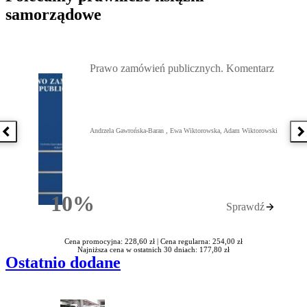
samorządowe
Przejdź do: Prawo zamówień publicznych. Komentarz, Andrzela G
Prawo zamówień publicznych. Komentarz
Andrzela Gawrońska-Baran , Ewa Wiktorowska, Adam Wiktorowski
Poprzednia książka
N
10%
Sprawdź
Rabatu
Cena promocyjna: 228,60 zł |
Cena regularna: 254,00 zł
Najniższa cena w ostatnich 30 dniach: 177,80 zł
Ostatnio dodane