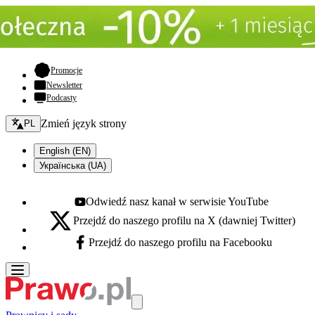
- otwiera się w nowej karcie
Promocje
Newsletter
Podcasty
Zmień język - bieżący:
Zmień język strony
PL
English (EN)
Українська (UA)
Odwiedź nasz kanał w serwisie YouTube
Youtube - otwiera się w nowej karcie
Przejdź do naszego profilu na X (dawniej Twitter)
X - otwiera się w nowej karcie
Przejdź do naszego profilu na Facebooku
Facebook - otwiera się w nowej karcie