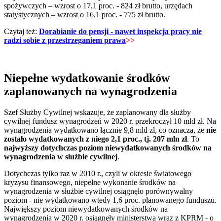
spożywczych – wzrost o 17,1 proc. - 824 zł brutto, urzędach
statystycznych – wzrost o 16,1 proc. - 775 zł brutto.
Czytaj też:
Dorabianie do pensji - nawet inspekcja pracy nie
radzi sobie z przestrzeganiem prawa
>>
Niepełne wydatkowanie środków
zaplanowanych na wynagrodzenia
Szef Służby Cywilnej wskazuje, że zaplanowany dla służby
cywilnej fundusz wynagrodzeń w 2020 r. przekroczył 10 mld zł. Na
wynagrodzenia wydatkowano łącznie 9,8 mld zł, co oznacza, że
nie
zostało wydatkowanych z niego 2,1 proc., tj. 207 mln zł
. To
najwyższy dotychczas poziom niewydatkowanych środków na
wynagrodzenia w służbie cywilnej
.
Dotychczas tylko raz w 2010 r., czyli w okresie światowego
kryzysu finansowego, niepełne wykonanie środków na
wynagrodzenia w służbie cywilnej osiągnęło porównywalny
poziom - nie wydatkowano wtedy 1,6 proc. planowanego funduszu.
Największy poziom niewydatkowanych środków na
wynagrodzenia w 2020 r. osiągnęły ministerstwa wraz z KPRM - o