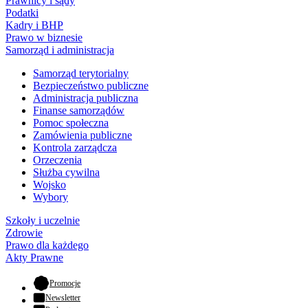
Prawnicy i sądy
Podatki
Kadry i BHP
Prawo w biznesie
Samorząd i administracja
Samorząd terytorialny
Bezpieczeństwo publiczne
Administracja publiczna
Finanse samorządów
Pomoc społeczna
Zamówienia publiczne
Kontrola zarządcza
Orzeczenia
Służba cywilna
Wojsko
Wybory
Szkoły i uczelnie
Zdrowie
Prawo dla każdego
Akty Prawne
- otwiera się w nowej karcie
Promocje
Newsletter