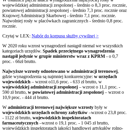
wojewódzkiej administracji zespolonej - średnio o 8,3 proc. rocznie,
powiatowej administracji zespolonej - średnio 7,3 proc. rocznie oraz
Krajowej Administracji Skarbowej - średnio 7,1 proc. rocznie.
Najwolniej rosły w placówkach zagranicznych - średnio 0,8 proc.
rocznie.
Czytaj w LEX:
Nabór do korpusu służby cywilnej >
W 2020 roku wzrost wynagrodzeń nastąpił niemal we wszystkich
kategoriach urzędów.
Spadek przeciętnego wynagrodzenia
nastąpił jedynie w grupie ministerstw wraz z KPRM
- o 0,7
proc. - 66zł brutto.
Najwyższe wzrosty odnotowano w administracji terenowej
,
gdzie wynagrodzenia są najmniej konkurencyjne:
w urzędach
wojewódzkich
– wzrost o11,6 proc. - 633 zł brutto, w
wojewódzkiej administracji zespolonej
– wzrost o 11,1 proc. -
590 zł brutto,
w powiatowej administracji zespolonej
– wzrost o
10,9 proc. - 444 zł brutto.
W
administracji terenowej największe wzrosty
były w
wojewódzkich urzędach ochrony zabytków
–wzrost o 23,8 proc.
- 1122 zł brutto,
wojewódzkich inspektoratach
farmaceutycznych
–wzrost o 19,1 proc. - 1 045 zł brutto,
wojewódzkich inspektoratach jakości handlowej artykułów rolno-