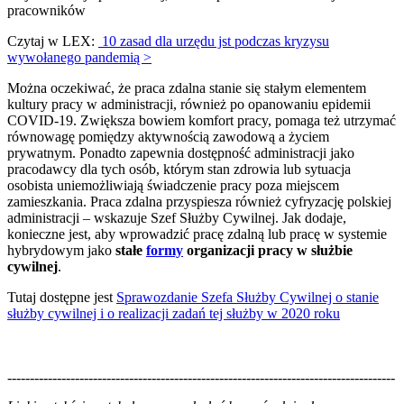
pracowników
Czytaj w LEX:
10 zasad dla urzędu jst podczas kryzysu
wywołanego pandemią >
Można oczekiwać, że praca zdalna stanie się stałym elementem
kultury pracy w administracji, również po opanowaniu epidemii
COVID-19. Zwiększa bowiem komfort pracy, pomaga też utrzymać
równowagę pomiędzy aktywnością zawodową a życiem
prywatnym. Ponadto zapewnia dostępność administracji jako
pracodawcy dla tych osób, którym stan zdrowia lub sytuacja
osobista uniemożliwiają świadczenie pracy poza miejscem
zamieszkania. Praca zdalna przyspiesza również cyfryzację polskiej
administracji – wskazuje Szef Służby Cywilnej. Jak dodaje,
konieczne jest, aby wprowadzić pracę zdalną lub pracę w systemie
hybrydowym jako
stałe
formy
organizacji pracy w służbie
cywilnej
.
Tutaj dostępne jest
Sprawozdanie Szefa Służby Cywilnej o stanie
służby cywilnej i o realizacji zadań tej służby w 2020 roku
--------------------------------------------------------------------------------------
--------------------------------------------------------