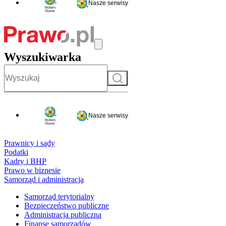
Nasze serwisy
Wyszukiwarka
Szukaj
Nasze serwisy
Prawnicy i sądy
Podatki
Kadry i BHP
Prawo w biznesie
Samorząd i administracja
Samorząd terytorialny
Bezpieczeństwo publiczne
Administracja publiczna
Finanse samorządów