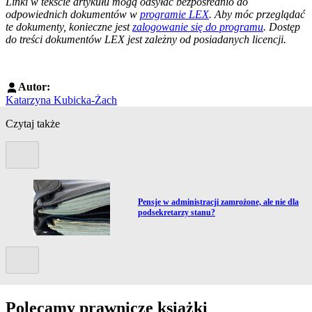
Linki w tekście artykułu mogą odsyłać bezpośrednio do
odpowiednich dokumentów w
programie LEX
. Aby móc przeglądać
te dokumenty, konieczne jest
zalogowanie się do programu
. Dostęp
do treści dokumentów LEX jest zależny od posiadanych licencji.
Autor:
Katarzyna Kubicka-Żach
Czytaj także
Poprzedni slide
Przejdź do artykułu:
Pensje w administracji zamrożone, ale nie dla
podsekretarzy stanu?
Kolejny slide
Polecamy prawnicze książki