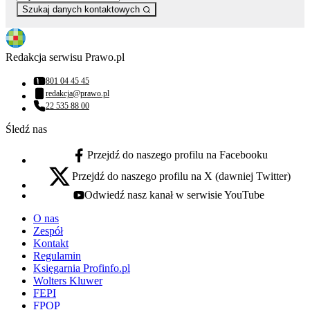
Szukaj danych kontaktowych
Redakcja serwisu Prawo.pl
801 04 45 45
Numer telefonu:
redakcja@prawo.pl
Adres email:
22 535 88 00
Numer telefonu:
Śledź nas
Przejdź do naszego profilu na Facebooku
facebook - otwiera się w nowej karcie
Przejdź do naszego profilu na X (dawniej Twitter)
x - otwiera się w nowej karcie
Odwiedź nasz kanał w serwisie YouTube
youtube - otwiera się w nowej karcie
O nas
Zespół
Kontakt
Regulamin
Księgarnia Profinfo.pl
Wolters Kluwer
FEPI
FPOP