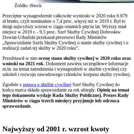
Źródło: iStock
Przeciętne wynagrodzenie całkowite wyniosło w 2020 roku 6 879
zł brutto, czyli nominalnie o 7,4 proc. więcej niż w 2019 r. Był to
drugi najwyższy wzrost w ciągu ostatnich pięciu lat. Wyższy miał
miejsce w 2019 r. - 9,5 proc. Szef Służby Cywilnej Dobrosław
Dowiat-Urbański przekazał prezesowi Rady Ministrów
„Sprawozdanie Szefa Służby Cywilnej o stanie służby cywilnej i o
realizacji zadań tej służby w 2020 roku”.
Przedstawił w nim
ocenę stanu służby cywilnej w 2020 roku oraz
wnioski na 2021 rok
. Dokument zawiera szczegółowe informacje
m.in. na temat zatrudnienia i wynagrodzeń w służbie cywilnej czy
szkoleń i rozwoju zawodowego członków korpusu służby cywilnej.
Zgodnie z
ustawą o służbie cywilnej
Szef Służby Cywilnej do
końca marca składa sprawozdanie za rok ubiegły.
Opinię na temat
tego dokumentu wydaje Rada Służby Publicznej. Prezes Rady
Ministrów w ciągu trzech miesięcy przyjmuje lub odrzuca
sprawozdanie
.
Najwyższy od 2001 r. wzrost kwoty