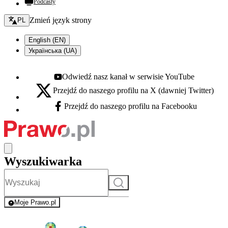
Podcasty
Zmień język - bieżący:
Zmień język strony
PL
English (EN)
Українська (UA)
Odwiedź nasz kanał w serwisie YouTube
Youtube - otwiera się w nowej karcie
Przejdź do naszego profilu na X (dawniej Twitter)
X - otwiera się w nowej karcie
Przejdź do naszego profilu na Facebooku
Facebook - otwiera się w nowej karcie
Wyszukiwarka
Szukaj
Moje Prawo.pl
- rejestracja i logowanie do serwisu