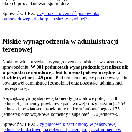
około 9 proc. planowanego funduszu.
Sprawdź w LEX:
Czy można przenieść pracownika
samorządowego do korpusu służby cywilnej? >
Niskie wynagrodzenia w administracji
terenowej
Nadal w wielu urzędach wynagrodzenia są niskie – wskazano w
sprawozdaniu.
W 901 podmiotach wynagrodzenie jest niższe niż
w gospodarce narodowej. Jest to niemal połowa urzędów w
służbie cywilnej – 49 proc
. Problem ten dotyczy przede wszystkim
powiatowej administracji zespolonej oraz pozostałej administracji
niezespolonej.
Największą grupę stanowią komendy powiatowe policji – 338
jednostek, komendy powiatowe państwowej straży pożarnej - 253
jednostki, powiatowe inspektoraty nadzoru budowalnego - 175
jednostek oraz wojskowe komendy uzupełnień - 70 jednostek.
Sprawdź w LEX:
Czy pracownik zatrudniony w państwowej
jednostce budżetowej na pełen etat, może podjąć zatrudnienie w