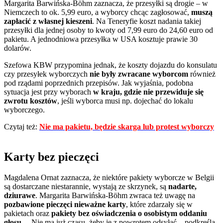
Margarita Barwińska-Böhm zaznacza, że przesyłki są drogie – w
Niemczech to ok. 5,99 euro, a wyborcy chcąc zagłosować,
muszą
zapłacić z własnej kieszeni
. Na Teneryfie koszt nadania takiej
przesyłki dla jednej osoby to kwoty od 7,99 euro do 24,60 euro od
pakietu. A jednodniowa przesyłka w USA kosztuje prawie 30
dolarów.
Szefowa KBW przypomina jednak, że koszty dojazdu do konsulatu
czy przesyłek wyborczych
nie były zwracane wyborcom
również
pod rządami poprzednich przepisów. Jak wyjaśnia, podobna
sytuacja jest przy wyborach
w kraju, gdzie nie przewiduje się
zwrotu kosztów
, jeśli wyborca musi np. dojechać do lokalu
wyborczego.
Czytaj też:
Nie ma pakietu, będzie skarga lub protest wyborczy
Karty bez pieczęci
Magdalena Ornat zaznacza, że niektóre pakiety wyborcze w Belgii
są dostarczane niestarannie, wystają ze skrzynek, są
nadarte,
dziurawe
. Margarita Barwińska-Böhm zwraca też uwagę na
pozbawione pieczęci nieważne karty
, które zdarzały się w
pakietach oraz
pakiety bez oświadczenia o osobistym oddaniu
głosu
. – Nie ma już czasu, żeby je z powrotem odsyłać – podkreśla.