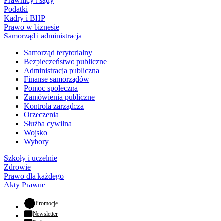
Prawnicy i sądy
Podatki
Kadry i BHP
Prawo w biznesie
Samorząd i administracja
Samorząd terytorialny
Bezpieczeństwo publiczne
Administracja publiczna
Finanse samorządów
Pomoc społeczna
Zamówienia publiczne
Kontrola zarządcza
Orzeczenia
Służba cywilna
Wojsko
Wybory
Szkoły i uczelnie
Zdrowie
Prawo dla każdego
Akty Prawne
- otwiera się w nowej karcie
Promocje
Newsletter