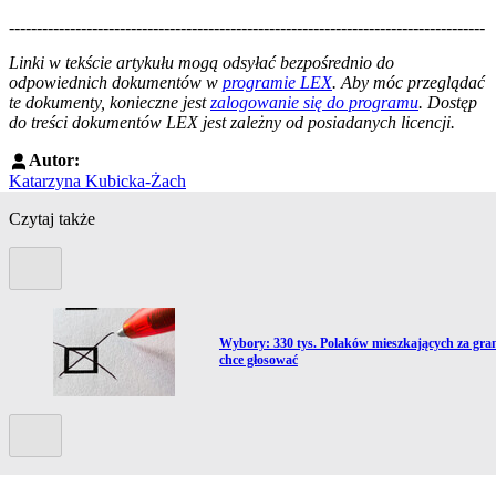
--------------------------------------------------------------------------------------
--------------------------------------------------------
Linki w tekście artykułu mogą odsyłać bezpośrednio do
odpowiednich dokumentów w
programie LEX
. Aby móc przeglądać
te dokumenty, konieczne jest
zalogowanie się do programu
. Dostęp
do treści dokumentów LEX jest zależny od posiadanych licencji.
Autor:
Katarzyna Kubicka-Żach
Czytaj także
Poprzedni slide
Przejdź do artykułu:
Wybory: 330 tys. Polaków mieszkających za gra
chce głosować
Kolejny slide