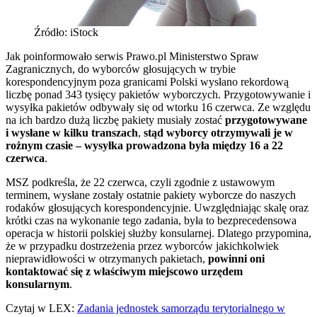
Źródło: iStock
Jak poinformowało serwis Prawo.pl Ministerstwo Spraw
Zagranicznych, do wyborców głosujących w trybie
korespondencyjnym poza granicami Polski wysłano rekordową
liczbę ponad 343 tysięcy pakietów wyborczych. Przygotowywanie i
wysyłka pakietów odbywały się od wtorku 16 czerwca. Ze względu
na ich bardzo dużą liczbę pakiety musiały zostać
przygotowywane
i wysłane w kilku transzach
,
stąd wyborcy otrzymywali je w
rożnym czasie – wysyłka prowadzona była między 16 a 22
czerwca
.
MSZ podkreśla, że 22 czerwca, czyli zgodnie z ustawowym
terminem, wysłane zostały ostatnie pakiety wyborcze do naszych
rodaków głosujących korespondencyjnie. Uwzględniając skalę oraz
krótki czas na wykonanie tego zadania, była to bezprecedensowa
operacja w historii polskiej służby konsularnej. Dlatego przypomina,
że w przypadku dostrzeżenia przez wyborców jakichkolwiek
nieprawidłowości w otrzymanych pakietach,
powinni oni
kontaktować się z właściwym miejscowo urzędem
konsularnym
.
Czytaj w LEX:
Zadania jednostek samorządu terytorialnego w