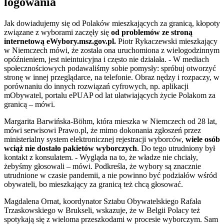
logowania
Jak dowiadujemy się od Polaków mieszkających za granicą, kłopoty
związane z wyborami zaczęły się
od problemów ze stroną
internetową eWybory.msz.gov.pl.
Piotr Rykaczewski mieszkający
w Niemczech mówi, że została ona uruchomiona z wielogodzinnym
opóźnieniem, jest nieintuicyjna i często nie działała. - W mediach
społecznościowych podawaliśmy sobie pomysły: spróbuj otworzyć
stronę w innej przeglądarce, na telefonie. Obraz nędzy i rozpaczy, w
porównaniu do innych rozwiązań cyfrowych, np. aplikacji
mObywatel, portalu ePUAP od lat ułatwiających życie Polakom za
granicą – mówi.
Margarita Barwińska-Böhm, która mieszka w Niemczech od 28 lat,
mówi serwisowi Prawo.pl, że mimo dokonania zgłoszeń przez
ministerialny system elektronicznej rejestracji wyborców,
wiele osób
wciąż nie dostało pakietów wyborczych
. Do tego utrudniony był
kontakt z konsulatem. - Wygląda na to, że władze nie chciały,
żebyśmy głosowali – mówi. Podkreśla, że wybory są znacznie
utrudnione w czasie pandemii, a nie powinno być podziałów wśród
obywateli, bo mieszkający za granicą też chcą głosować.
Magdalena Ornat, koordynator Sztabu Obywatelskiego Rafała
Trzaskowskiego w Brukseli, wskazuje, że w Belgii Polacy też
spotykają się z wieloma przeszkodami w procesie wyborczym. Sam