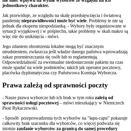
nie mieć wpływu na wynik wyborów ze względu na ich
jednostkowy charakter.
Jak przewiduje, ze względu na skalę przedsięwzięcia i światową
pandemię
nieprawidłowości może być wiele
. Problemy te nie są
jednak dla eksperta niespodzianką. - Wybory były organizowane w
sytuacji wyjątkowej i w pośpiechu, takie problemy w skali makro są
więc nie do uniknięcia - mówi.
Jego zdaniem obostrzenia lokalne mogą być znacznym
utrudnieniem, zwłaszcza jeśli władze danego państwa wprowadzają
zakaz przemieszczania się osób lub to reglamentują.
Odpowiedzialność za ewentualne niedostarczenie pakietu na czas
może spadać na wiele podmiotów, takich jak operator pocztowy,
placówka dyplomatyczna czy Państwowa Komisja Wyborcza.
Prawa zależą od sprawności poczty
- Nasze prawa wyborcze lub ich brak w tym roku
zależą od
sprawności usługi pocztowej
– mówi mieszkający w Niemczech
Piotr Rykaczewski.
- Sposób przeprowadzenia tych wyborów na "łapu-capu" pokazuje
całkowity brak szacunku dla wyborców, co więcej podważa się
istotnie
zaufanie wyborców za granicą do samej procedury