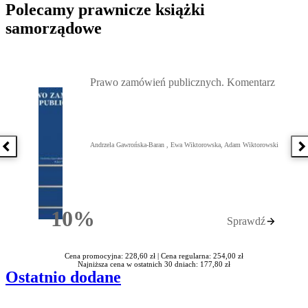
Polecamy prawnicze książki
samorządowe
Przejdź do: Prawo zamówień publicznych. Komentarz, Andrzela G
Prawo zamówień publicznych. Komentarz
Andrzela Gawrońska-Baran , Ewa Wiktorowska, Adam Wiktorowski
Poprzednia książka
N
10%
Sprawdź
Rabatu
Cena promocyjna: 228,60 zł |
Cena regularna: 254,00 zł
Najniższa cena w ostatnich 30 dniach: 177,80 zł
Ostatnio dodane