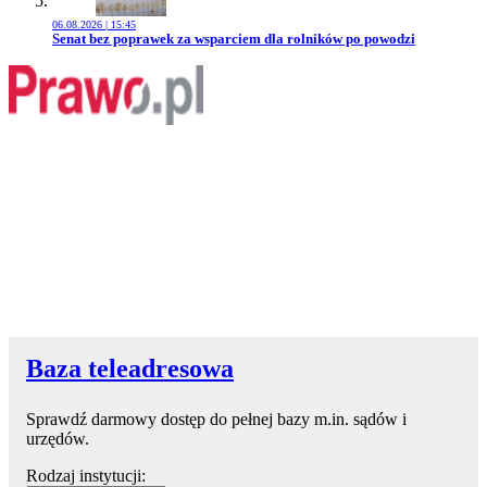
06.08.2026 | 15:45
Przejdź do artykułu:
Senat bez poprawek za wsparciem dla rolników po powodzi
Baza teleadresowa
Sprawdź darmowy dostęp do pełnej bazy m.in. sądów i
urzędów.
Rodzaj instytucji: