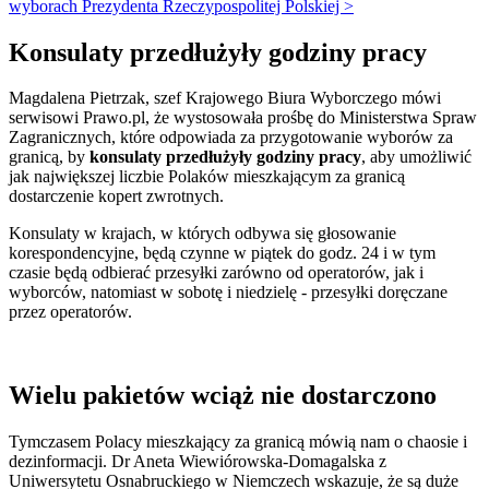
wyborach Prezydenta Rzeczypospolitej Polskiej >
Konsulaty przedłużyły godziny pracy
Magdalena Pietrzak, szef Krajowego Biura Wyborczego mówi
serwisowi Prawo.pl, że wystosowała prośbę do Ministerstwa Spraw
Zagranicznych, które odpowiada za przygotowanie wyborów za
granicą, by
konsulaty przedłużyły godziny pracy
, aby umożliwić
jak największej liczbie Polaków mieszkającym za granicą
dostarczenie kopert zwrotnych.
Konsulaty w krajach, w których odbywa się głosowanie
korespondencyjne, będą czynne w piątek do godz. 24 i w tym
czasie będą odbierać przesyłki zarówno od operatorów, jak i
wyborców, natomiast w sobotę i niedzielę - przesyłki doręczane
przez operatorów.
Wielu pakietów wciąż nie dostarczono
Tymczasem Polacy mieszkający za granicą mówią nam o chaosie i
dezinformacji. Dr Aneta Wiewiórowska-Domagalska z
Uniwersytetu Osnabruckiego w Niemczech wskazuje, że są duże