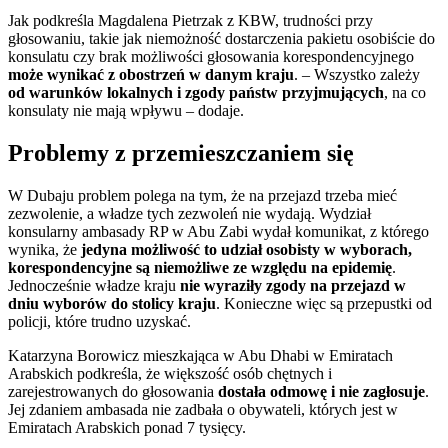
Jak podkreśla Magdalena Pietrzak z KBW, trudności przy
głosowaniu, takie jak niemożność dostarczenia pakietu osobiście do
konsulatu czy brak możliwości głosowania korespondencyjnego
m
oże wynikać z obostrzeń w danym kraju
. – Wszystko zależy
od warunków lokalnych i zgody państw przyjmujących
, na co
konsulaty nie mają wpływu – dodaje.
Problemy z przemieszczaniem się
W Dubaju problem polega na tym, że na przejazd trzeba mieć
zezwolenie, a władze tych zezwoleń nie wydają. Wydział
konsularny ambasady RP w Abu Zabi wydał komunikat, z którego
wynika, że
jedyna możliwość to udział osobisty w wyborach,
korespondencyjne są niemożliwe ze względu na epidemię
.
Jednocześnie władze kraju
nie wyraziły zgody na przejazd w
dniu wyborów do stolicy kraju
. Konieczne więc są przepustki od
policji, które trudno uzyskać.
Katarzyna Borowicz mieszkająca w Abu Dhabi w Emiratach
Arabskich podkreśla, że większość osób chętnych i
zarejestrowanych do głosowania
dostała odmowę i nie zagłosuje
.
Jej zdaniem ambasada nie zadbała o obywateli, których jest w
Emiratach Arabskich ponad 7 tysięcy.