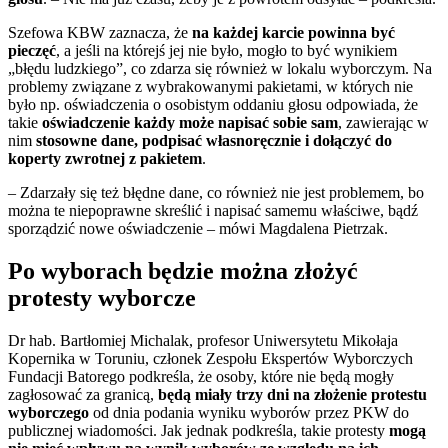
Szefowa KBW zaznacza, że
na każdej karcie powinna być
pieczęć
, a jeśli na którejś jej nie było, mogło to być wynikiem
„błędu ludzkiego”, co zdarza się również w lokalu wyborczym. Na
problemy związane z wybrakowanymi pakietami, w których nie
było np. oświadczenia o osobistym oddaniu głosu odpowiada, że
takie
oświadczenie każdy może napisać sobie sam
, zawierając w
nim
stosowne dane, podpisać własnoręcznie i dołączyć do
koperty zwrotnej z pakietem
.
– Zdarzały się też błędne dane, co również nie jest problemem, bo
można te niepoprawne skreślić i napisać samemu właściwe, bądź
sporządzić nowe oświadczenie – mówi Magdalena Pietrzak.
Po wyborach będzie można złożyć
protesty wyborcze
Dr hab. Bartłomiej Michalak, profesor Uniwersytetu Mikołaja
Kopernika w Toruniu, członek Zespołu Ekspertów Wyborczych
Fundacji Batorego podkreśla, że osoby, które nie będą mogły
zagłosować za granicą,
będą miały trzy dni na złożenie protestu
wyborczego
od dnia podania wyniku wyborów przez PKW do
publicznej wiadomości. Jak jednak podkreśla, takie protesty
mogą