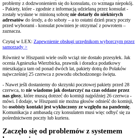
problemy z dodzwonieniem się do konsulatu, co wzmaga niepokój.
- Pakiety, które - zgodnie z informacją udzielaną przez konsulat -
zostały wysłane w minioną sobotę
nie dotarły do niektórych
adresatów
do środy, a do soboty – a to ostatni dzień pracy poczty
przed wyborami - konsulat powinien je otrzymać z powrotem –
zaznacza.
Czytaj w LEX:
Zapewnienie obsługi urzędnikom wyborczym przez
samorządy >
Również w Hiszpanii wiele osób wciąż nie dostało przesyłek. Jak
ocenia Agnieszka Wierzbicka, prawnik i doradca podatkowy
mieszkająca tam od ponad dwóch lat, pakiety dotrą do Polaków
najwcześniej 25 czerwca z powodu obchodzonego święta.
- Nawet jeśli dostaniemy do skrzynki pocztowej pakiety przed 28
czerwca, to
nie wiadomo jak dostarczyć na czas oddane przez
nas głosy
, które muszą dotrzeć do komisji najpóźniej 26 czerwca -
mówi. I dodaje, w Hiszpanii nie można głosów odnieść do komisji,
bo
osobisty kontakt jest wykluczony ze względu na pandemię
.
Komunikacja z ambasadą czy konsulatem musi więc odbyć się za
pośrednictwem poczty lub kuriera.
Zaczęło się od problemów z systemem