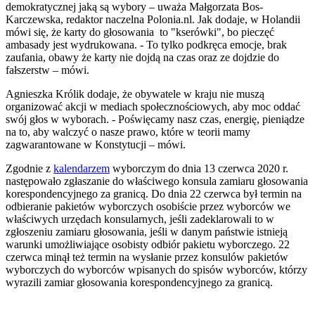
demokratycznej jaką są wybory – uważa Małgorzata Bos-
Karczewska, redaktor naczelna Polonia.nl. Jak dodaje, w Holandii
mówi się, że karty do głosowania to "kserówki", bo pieczęć
ambasady jest wydrukowana. - To tylko podkręca emocje, brak
zaufania, obawy że karty nie dojdą na czas oraz ze dojdzie do
fałszerstw – mówi.
Agnieszka Królik dodaje, że obywatele w kraju nie muszą
organizować akcji w mediach społecznościowych, aby moc oddać
swój głos w wyborach. - Poświęcamy nasz czas, energię, pieniądze
na to, aby walczyć o nasze prawo, które w teorii mamy
zagwarantowane w Konstytucji – mówi.
Zgodnie z
kalendarzem
wyborczym do dnia 13 czerwca 2020 r.
następowało zgłaszanie do właściwego konsula zamiaru głosowania
korespondencyjnego za granicą. Do dnia 22 czerwca był termin na
odbieranie pakietów wyborczych osobiście przez wyborców we
właściwych urzędach konsularnych, jeśli zadeklarowali to w
zgłoszeniu zamiaru głosowania, jeśli w danym państwie istnieją
warunki umożliwiające osobisty odbiór pakietu wyborczego. 22
czerwca minął też termin na wysłanie przez konsulów pakietów
wyborczych do wyborców wpisanych do spisów wyborców, którzy
wyrazili zamiar głosowania korespondencyjnego za granicą.