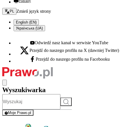
Podcasty
Zmień język - bieżący:
Zmień język strony
PL
English (EN)
Українська (UA)
Odwiedź nasz kanał w serwisie YouTube
Youtube - otwiera się w nowej karcie
Przejdź do naszego profilu na X (dawniej Twitter)
X - otwiera się w nowej karcie
Przejdź do naszego profilu na Facebooku
Facebook - otwiera się w nowej karcie
Wyszukiwarka
Szukaj
Moje Prawo.pl
- rejestracja i logowanie do serwisu