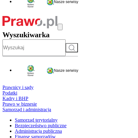
Nasze serwisy
Wyszukiwarka
Szukaj
Nasze serwisy
Prawnicy i sądy
Podatki
Kadry i BHP
Prawo w biznesie
Samorząd i administracja
Samorząd terytorialny
Bezpieczeństwo publiczne
Administracja publiczna
Finanse samorządów