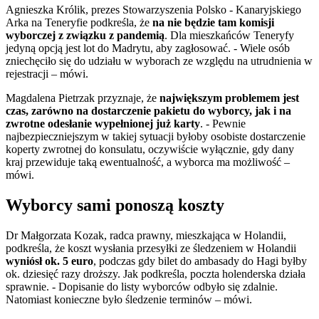
Agnieszka Królik, prezes Stowarzyszenia Polsko - Kanaryjskiego
Arka na Teneryfie podkreśla, że
na nie będzie tam komisji
wyborczej z związku z pandemią
. Dla mieszkańców Teneryfy
jedyną opcją jest lot do Madrytu, aby zagłosować. - Wiele osób
zniechęciło się do udziału w wyborach ze względu na utrudnienia w
rejestracji – mówi.
Magdalena Pietrzak przyznaje, że
największym problemem jest
czas, zarówno na dostarczenie pakietu do wyborcy, jak i na
zwrotne odesłanie wypełnionej już karty
. - Pewnie
najbezpieczniejszym w takiej sytuacji byłoby osobiste dostarczenie
koperty zwrotnej do konsulatu, oczywiście wyłącznie, gdy dany
kraj przewiduje taką ewentualność, a wyborca ma możliwość –
mówi.
Wyborcy sami ponoszą koszty
Dr Małgorzata Kozak, radca prawny, mieszkająca w Holandii,
podkreśla, że koszt wysłania przesyłki ze śledzeniem w Holandii
wyniósł ok. 5 euro
, podczas gdy bilet do ambasady do Hagi byłby
ok. dziesięć razy droższy. Jak podkreśla, poczta holenderska działa
sprawnie. - Dopisanie do listy wyborców odbyło się zdalnie.
Natomiast konieczne było śledzenie terminów – mówi.