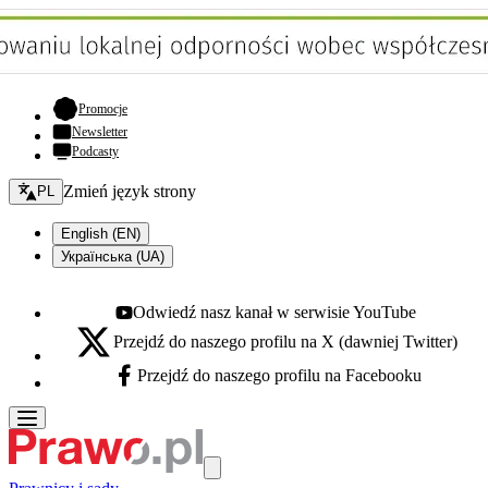
- otwiera się w nowej karcie
Promocje
Newsletter
Podcasty
Zmień język - bieżący:
Zmień język strony
PL
English (EN)
Українська (UA)
Odwiedź nasz kanał w serwisie YouTube
Youtube - otwiera się w nowej karcie
Przejdź do naszego profilu na X (dawniej Twitter)
X - otwiera się w nowej karcie
Przejdź do naszego profilu na Facebooku
Facebook - otwiera się w nowej karcie