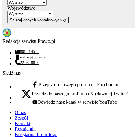
Województwo:
Szukaj danych kontaktowych
Redakcja serwisu Prawo.pl
801 04 45 45
Numer telefonu:
redakcja@prawo.pl
Adres email:
22 535 88 00
Numer telefonu:
Śledź nas
Przejdź do naszego profilu na Facebooku
facebook - otwiera się w nowej karcie
Przejdź do naszego profilu na X (dawniej Twitter)
x - otwiera się w nowej karcie
Odwiedź nasz kanał w serwisie YouTube
youtube - otwiera się w nowej karcie
O nas
Zespół
Kontakt
Regulamin
Księgarnia Profinfo.pl