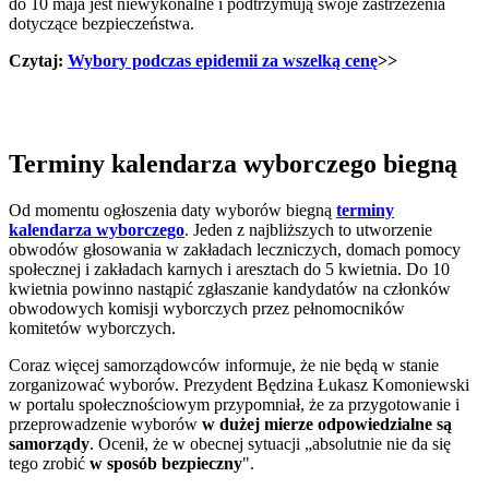
do 10 maja jest niewykonalne i podtrzymują swoje zastrzeżenia
dotyczące bezpieczeństwa.
Czytaj:
Wybory podczas epidemii za wszelką cenę
>>
Terminy kalendarza wyborczego biegną
Od momentu ogłoszenia daty wyborów biegną
terminy
kalendarza wyborczego
. Jeden z najbliższych to utworzenie
obwodów głosowania w zakładach leczniczych, domach pomocy
społecznej i zakładach karnych i aresztach do 5 kwietnia. Do 10
kwietnia powinno nastąpić zgłaszanie kandydatów na członków
obwodowych komisji wyborczych przez pełnomocników
komitetów wyborczych.
Coraz więcej samorządowców informuje, że nie będą w stanie
zorganizować wyborów. Prezydent Będzina Łukasz Komoniewski
w portalu społecznościowym przypomniał, że za przygotowanie i
przeprowadzenie wyborów
w dużej mierze odpowiedzialne są
samorządy
. Ocenił, że w obecnej sytuacji „absolutnie nie da się
tego zrobić
w sposób bezpieczny
".