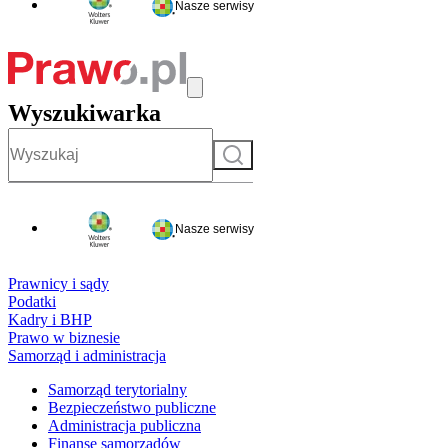
Nasze serwisy
Wyszukiwarka
Szukaj
Nasze serwisy
Prawnicy i sądy
Podatki
Kadry i BHP
Prawo w biznesie
Samorząd i administracja
Samorząd terytorialny
Bezpieczeństwo publiczne
Administracja publiczna
Finanse samorządów