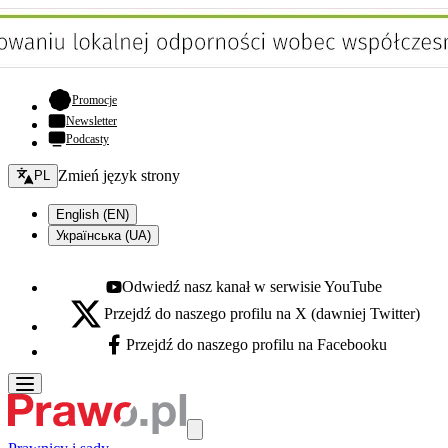
- otwiera się w nowej karcie
Promocje
Newsletter
Podcasty
Zmień język - bieżący:
Zmień język strony
PL
English (EN)
Українська (UA)
Odwiedź nasz kanał w serwisie YouTube
Youtube - otwiera się w nowej karcie
Przejdź do naszego profilu na X (dawniej Twitter)
X - otwiera się w nowej karcie
Przejdź do naszego profilu na Facebooku
Facebook - otwiera się w nowej karcie