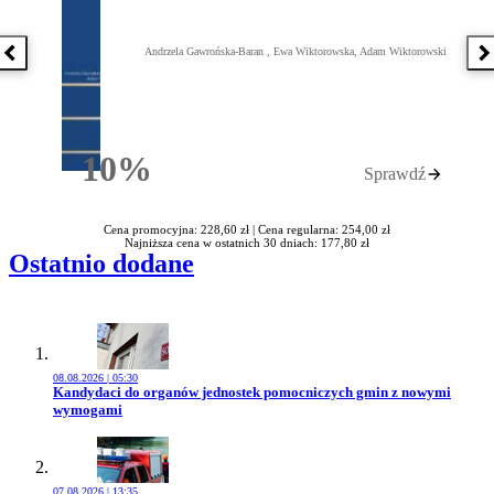
Andrzela Gawrońska-Baran , Ewa Wiktorowska, Adam Wiktorowski
Poprzednia książka
N
10%
Sprawdź
Rabatu
Cena promocyjna: 228,60 zł |
Cena regularna: 254,00 zł
Najniższa cena w ostatnich 30 dniach: 177,80 zł
Ostatnio dodane
08.08.2026 | 05:30
Przejdź do artykułu:
Kandydaci do organów jednostek pomocniczych gmin z nowymi
wymogami
07.08.2026 | 13:35