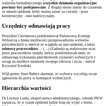
widzenia formalistycznego
wszystkie działania organizacyjne
powinny być podejmowane
. Z drugiej strony mamy do czynienia
ze stanem epidemii, który można uznać za czwarty - poza
konstytucyjny - stan nadzwyczajny.
Urzędnicy odmawiają pracy
Prezydent Ciechanowa poinformował Państwową Komisję
Wyborczą o braku możliwości przeprowadzenia wyborów
prezydenckich w mieście ze względu na stan epidemii, a także
odmowę pracowników
. – (…) (Zadania) są realizowane m.in.
przez pracowników urzędu, którzy poinformowali mnie, że
odmawiają wykonania jakichkolwiek czynności wyborczych z
uwagi na możliwe narażenie swojego zdrowia i życia – mówił
Krzysztof Kosiński.
Wójt gminy Stare Babice alarmuje, że wyborcy wycofują swoje
zgłoszenia do pracy w komisjach wyborczych.
Hierarchia wartości
Dr Liwiusz Laska, ekspert prawa administracyjnego, członek PKW
zaznacza, że w czasie epidemii ludzie boją się wyjść z domu. -