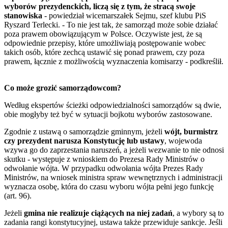
wyborów prezydenckich, liczą się z tym, że stracą swoje
stanowiska
- powiedział wicemarszałek Sejmu, szef klubu PiS
Ryszard Terlecki. - To nie jest tak, że samorząd może sobie działać
poza prawem obowiązującym w Polsce. Oczywiste jest, że są
odpowiednie przepisy, które umożliwiają postępowanie wobec
takich osób, które zechcą ustawić się ponad prawem, czy poza
prawem, łącznie z możliwością wyznaczenia komisarzy - podkreślił.
Co może grozić samorządowcom?
Według ekspertów ścieżki odpowiedzialności samorządów są dwie,
obie mogłyby też być w sytuacji bojkotu wyborów zastosowane.
Zgodnie z ustawą o samorządzie gminnym, jeżeli
wójt, burmistrz
czy prezydent narusza Konstytucję lub ustawy
, wojewoda
wzywa go do zaprzestania naruszeń, a jeżeli wezwanie to nie odnosi
skutku - występuje z wnioskiem do Prezesa Rady Ministrów o
odwołanie wójta. W przypadku odwołania wójta Prezes Rady
Ministrów, na wniosek ministra spraw wewnętrznych i administracji
wyznacza osobę, która do czasu wyboru wójta pełni jego funkcję
(art. 96).
Jeżeli
gmina nie realizuje ciążących na niej zadań
, a wybory są to
zadania rangi konstytucyjnej, ustawa także przewiduje sankcje. Jeśli