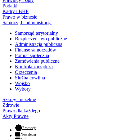
Prawnicy i sądy
Podatki
Kadry i BHP
Prawo w biznesie
Samorząd i administracja
Samorząd terytorialny
Bezpieczeństwo publiczne
Administracja publiczna
Finanse samorządów
Pomoc społeczna
Zamówienia publiczne
Kontrola zarządcza
Orzeczenia
Służba cywilna
Wojsko
Wybory
Szkoły i uczelnie
Zdrowie
Prawo dla każdego
Akty Prawne
- otwiera się w nowej karcie
Promocje
Newsletter