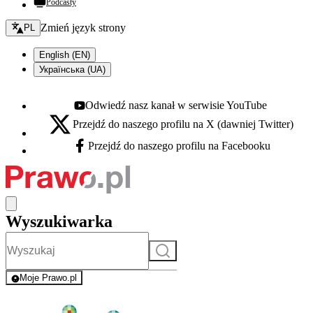
Podcasty
Zmień język - bieżący:
Zmień język strony
PL
English (EN)
Українська (UA)
Odwiedź nasz kanał w serwisie YouTube
Youtube - otwiera się w nowej karcie
Przejdź do naszego profilu na X (dawniej Twitter)
X - otwiera się w nowej karcie
Przejdź do naszego profilu na Facebooku
Facebook - otwiera się w nowej karcie
Wyszukiwarka
Szukaj
Moje Prawo.pl
- rejestracja i logowanie do serwisu