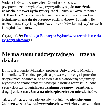
Wojciech Szczurek, prezydent Gdyni podkreśla, że
przeprowadzenie wyborów przyczyniłoby się do
narażenia
zdrowia, a nawet życia tysięcy ludzi
. Tylko w Gdyni to ponad
1150 osób. - Z powodów etycznych
nie wolno
, a z powodów
technicznych
nie da się
przeprowadzić wyborów 10 maja. Nie
można narażać życia wyborców, ani członków komisji wyborczych
i urzędników – mówi.
Czytaj także:
Fundacja Batorego: Wyborów w terminie nie da
się zorganizować
>>
Nie ma stanu nadzwyczajnego – trzeba
działać
Dr hab. Bartłomiej Michalak, profesor Uniwersytetu Mikołaja
Kopernika w Toruniu, specjalista prawa wyborczego i procedur
decyzyjnych podkreśla, że w związku z planowaną organizacją
wyborów w czasie epidemii występuje kolizja wartości. Z jednej
strony dotyczy to
legalności działania organów państwa
, z
drugiej
zakaz narażania na niebezpieczeństwo mieszkańców
.
Jak wyjaśnia, wybory nie zostały przełożone,
nie ogłoszono
żadnego ze stanów nadzwyczajnych
, w związku z tym z punktu