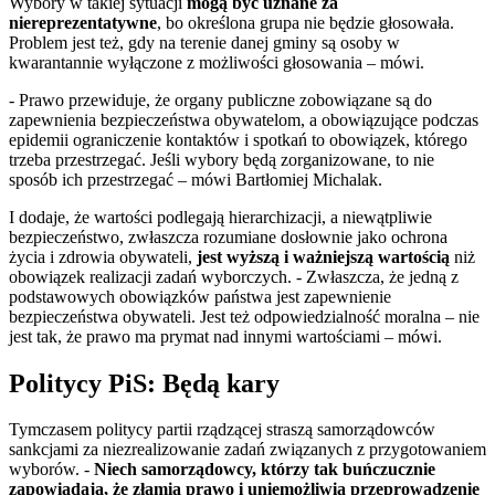
Wybory w takiej sytuacji
mogą być uznane za
niereprezentatywne
, bo określona grupa nie będzie głosowała.
Problem jest też, gdy na terenie danej gminy są osoby w
kwarantannie wyłączone z możliwości głosowania – mówi.
- Prawo przewiduje, że organy publiczne zobowiązane są do
zapewnienia bezpieczeństwa obywatelom, a obowiązujące podczas
epidemii ograniczenie kontaktów i spotkań to obowiązek, którego
trzeba przestrzegać. Jeśli wybory będą zorganizowane, to nie
sposób ich przestrzegać – mówi Bartłomiej Michalak.
I dodaje, że wartości podlegają hierarchizacji, a niewątpliwie
bezpieczeństwo, zwłaszcza rozumiane dosłownie jako ochrona
życia i zdrowia obywateli,
jest wyższą i ważniejszą wartością
niż
obowiązek realizacji zadań wyborczych. - Zwłaszcza, że jedną z
podstawowych obowiązków państwa jest zapewnienie
bezpieczeństwa obywateli. Jest też odpowiedzialność moralna – nie
jest tak, że prawo ma prymat nad innymi wartościami – mówi.
Politycy PiS: Będą kary
Tymczasem politycy partii rządzącej straszą samorządowców
sankcjami za niezrealizowanie zadań związanych z przygotowaniem
wyborów. -
Niech samorządowcy, którzy tak buńczucznie
zapowiadają, że złamią prawo i uniemożliwią przeprowadzenie