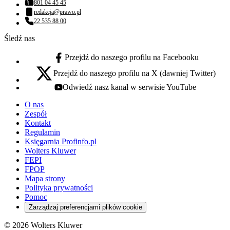
801 04 45 45
Numer telefonu:
redakcja@prawo.pl
Adres email:
22 535 88 00
Numer telefonu:
Śledź nas
Przejdź do naszego profilu na Facebooku
facebook - otwiera się w nowej karcie
Przejdź do naszego profilu na X (dawniej Twitter)
x - otwiera się w nowej karcie
Odwiedź nasz kanał w serwisie YouTube
youtube - otwiera się w nowej karcie
O nas
Zespół
Kontakt
Regulamin
Księgarnia Profinfo.pl
Wolters Kluwer
FEPI
FPOP
Mapa strony
Polityka prywatności
Pomoc
Zarządzaj preferencjami plików cookie
© 2026 Wolters Kluwer