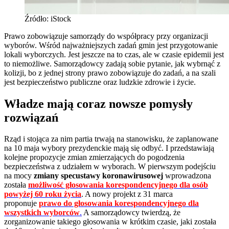
Źródło: iStock
Prawo zobowiązuje samorządy do współpracy przy organizacji
wyborów. Wśród najważniejszych zadań gmin jest przygotowanie
lokali wyborczych. Jest jeszcze na to czas, ale w czasie epidemii jest
to niemożliwe. Samorządowcy zadają sobie pytanie, jak wybrnąć z
kolizji, bo z jednej strony prawo zobowiązuje do zadań, a na szali
jest bezpieczeństwo publiczne oraz ludzkie zdrowie i życie.
Władze mają coraz nowsze pomysły
rozwiązań
Rząd i stojąca za nim partia trwają na stanowisku, że zaplanowane
na 10 maja wybory prezydenckie mają się odbyć. I przedstawiają
kolejne propozycje zmian zmierzających do pogodzenia
bezpieczeństwa z udziałem w wyborach. W pierwszym podejściu
na mocy
zmiany specustawy koronawirusowej
wprowadzona
została
możliwość głosowania korespondencyjnego dla osób
powyżej 60 roku życia
. A nowy projekt z 31 marca
proponuje
prawo do głosowania korespondencyjnego dla
wszystkich wyborców
.
A samorządowcy twierdzą, że
zorganizowanie takiego głosowania w krótkim czasie, jaki została