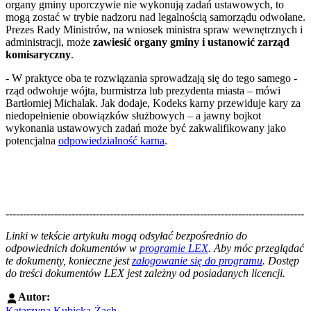
organy gminy uporczywie nie wykonują zadań ustawowych, to
mogą zostać w trybie nadzoru nad legalnością samorządu odwołane.
Prezes Rady Ministrów, na wniosek ministra spraw wewnętrznych i
administracji, może
zawiesić organy gminy i ustanowić zarząd
komisaryczny
.
- W praktyce oba te rozwiązania sprowadzają się do tego samego -
rząd odwołuje wójta, burmistrza lub prezydenta miasta – mówi
Bartłomiej Michalak. Jak dodaje, Kodeks karny przewiduje kary za
niedopełnienie obowiązków służbowych – a jawny bojkot
wykonania ustawowych zadań może być zakwalifikowany jako
potencjalna
odpowiedzialność karna
.
--------------------------------------------------------------------------------------
--------------------------------------------------------
Linki w tekście artykułu mogą odsyłać bezpośrednio do
odpowiednich dokumentów w
programie LEX
. Aby móc przeglądać
te dokumenty, konieczne jest
zalogowanie się do programu
. Dostęp
do treści dokumentów LEX jest zależny od posiadanych licencji.
Autor:
Katarzyna Kubicka-Żach