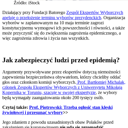
Źródło: iStock
Działający przy Fundacji Batorego
Zespół Ekspertów Wyborczych
apeluje o przełożenie terminu wyborów prezydenckich
. Organizacja
wyborów w zaplanowanym na 10 maja terminie zagrozi
konstytucyjnemu wymogowi ich powszechności i równości, a także
może przyczynić się do zwiększenia zagrożenia epidemicznego, a
więc zagrożenia zdrowia i życia nas wszystkich.
Jak zabezpieczyć ludzi przed epidemią?
Argumenty przywoływane przez ekspertów dotyczą niemożności
zapewnienia bezpieczeństwa obywatelom, którzy chcieliby oddać
głos oraz członkom komisji wyborczych.
Prof. Bartłomiej Michalak,
członek Zespołu Ekspertów Wyborczych z Uniwersytetu Mikołaja
Kopernika w Toruniu, szacuje w swojej ekspertyzie
, że wybory
będą wymagały zaangażowania około 200 tysięcy osób.
Czytaj także:
Prof. Piotrowski: Trzeba ogłosić stan klęski
żywiołowej i przesunąć wybory
>>
Jego zdaniem z powodu uzasadnionych obaw Polaków przed
zakażeniem się koronawirusem
nie uda się zgromadzić