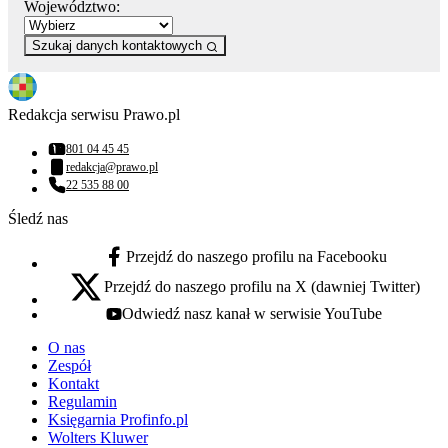
Województwo:
Szukaj danych kontaktowych
Redakcja serwisu Prawo.pl
801 04 45 45
Numer telefonu:
redakcja@prawo.pl
Adres email:
22 535 88 00
Numer telefonu:
Śledź nas
Przejdź do naszego profilu na Facebooku
facebook - otwiera się w nowej karcie
Przejdź do naszego profilu na X (dawniej Twitter)
x - otwiera się w nowej karcie
Odwiedź nasz kanał w serwisie YouTube
youtube - otwiera się w nowej karcie
O nas
Zespół
Kontakt
Regulamin
Księgarnia Profinfo.pl
Wolters Kluwer