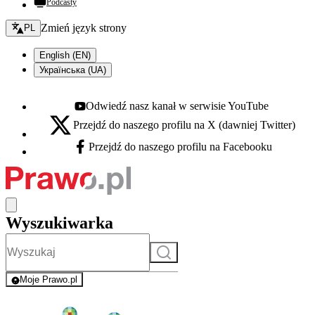
Podcasty
Zmień język - bieżący:
Zmień język strony
PL
English (EN)
Українська (UA)
Odwiedź nasz kanał w serwisie YouTube
Youtube - otwiera się w nowej karcie
Przejdź do naszego profilu na X (dawniej Twitter)
X - otwiera się w nowej karcie
Przejdź do naszego profilu na Facebooku
Facebook - otwiera się w nowej karcie
Wyszukiwarka
Szukaj
Moje Prawo.pl
- rejestracja i logowanie do serwisu