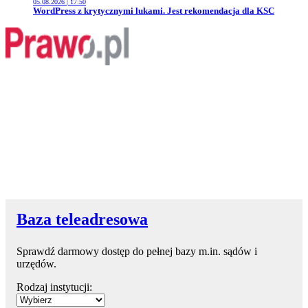
05.08.2026 | 17:50
Przejdź do artykułu:
WordPress z krytycznymi lukami. Jest rekomendacja dla KSC
Baza teleadresowa
Sprawdź darmowy dostęp do pełnej bazy m.in. sądów i
urzędów.
Rodzaj instytucji: