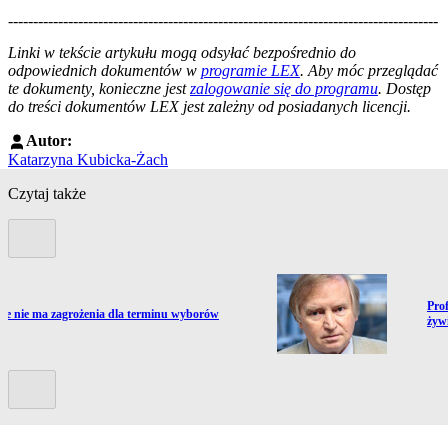
--------------------------------------------------------------------------------------
--------------------------------------------------------
Linki w tekście artykułu mogą odsyłać bezpośrednio do
odpowiednich dokumentów w
programie LEX
. Aby móc przeglądać
te dokumenty, konieczne jest
zalogowanie się do programu
. Dostęp
do treści dokumentów LEX jest zależny od posiadanych licencji.
Autor:
Katarzyna Kubicka-Żach
Czytaj także
Poprzedni slide
Prze
Prof
ź do artykułu:
zie nie ma zagrożenia dla terminu wyborów
żyw
Kolejny slide