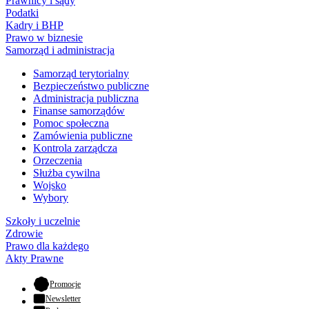
Prawnicy i sądy
Podatki
Kadry i BHP
Prawo w biznesie
Samorząd i administracja
Samorząd terytorialny
Bezpieczeństwo publiczne
Administracja publiczna
Finanse samorządów
Pomoc społeczna
Zamówienia publiczne
Kontrola zarządcza
Orzeczenia
Służba cywilna
Wojsko
Wybory
Szkoły i uczelnie
Zdrowie
Prawo dla każdego
Akty Prawne
- otwiera się w nowej karcie
Promocje
Newsletter