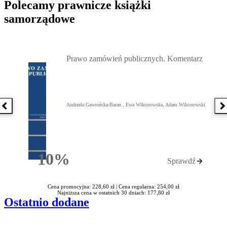
Polecamy prawnicze książki
samorządowe
Przejdź do: Prawo zamówień publicznych. Komentarz, Andrzela G
Prawo zamówień publicznych. Komentarz
Andrzela Gawrońska-Baran , Ewa Wiktorowska, Adam Wiktorowski
Poprzednia książka
N
10%
Sprawdź
Rabatu
Cena promocyjna: 228,60 zł |
Cena regularna: 254,00 zł
Najniższa cena w ostatnich 30 dniach: 177,80 zł
Ostatnio dodane