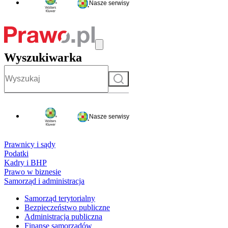
Nasze serwisy
Wyszukiwarka
Szukaj
Nasze serwisy
Prawnicy i sądy
Podatki
Kadry i BHP
Prawo w biznesie
Samorząd i administracja
Samorząd terytorialny
Bezpieczeństwo publiczne
Administracja publiczna
Finanse samorządów