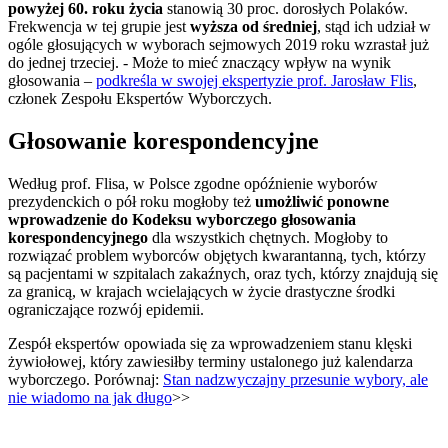
powyżej 60. roku życia
stanowią 30 proc. dorosłych Polaków.
Frekwencja w tej grupie jest
wyższa od średniej
, stąd ich udział w
ogóle głosujących w wyborach sejmowych 2019 roku wzrastał już
do jednej trzeciej. - Może to mieć znaczący wpływ na wynik
głosowania –
podkreśla w swojej ekspertyzie prof. Jarosław Flis
,
członek Zespołu Ekspertów Wyborczych.
Głosowanie korespondencyjne
Według prof. Flisa, w Polsce zgodne opóźnienie wyborów
prezydenckich o pół roku mogłoby też
umożliwić ponowne
wprowadzenie do Kodeksu wyborczego głosowania
korespondencyjnego
dla wszystkich chętnych. Mogłoby to
rozwiązać problem wyborców objętych kwarantanną, tych, którzy
są pacjentami w szpitalach zakaźnych, oraz tych, którzy znajdują się
za granicą, w krajach wcielających w życie drastyczne środki
ograniczające rozwój epidemii.
Zespół ekspertów opowiada się za wprowadzeniem stanu klęski
żywiołowej, który zawiesiłby terminy ustalonego już kalendarza
wyborczego. Porównaj:
Stan nadzwyczajny przesunie wybory, ale
nie wiadomo na jak długo
>>