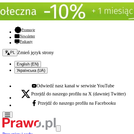
- otwiera się w nowej karcie
Promocje
Newsletter
Podcasty
Zmień język - bieżący:
Zmień język strony
PL
English (EN)
Українська (UA)
Odwiedź nasz kanał w serwisie YouTube
Youtube - otwiera się w nowej karcie
Przejdź do naszego profilu na X (dawniej Twitter)
X - otwiera się w nowej karcie
Przejdź do naszego profilu na Facebooku
Facebook - otwiera się w nowej karcie