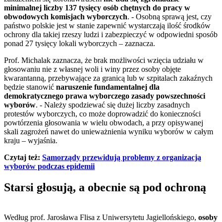
minimalnej liczby 137 tysięcy osób chętnych do pracy w
obwodowych komisjach wyborczych
. - Osobną sprawą jest, czy
państwo polskie jest w stanie zapewnić wystarczają ilość środków
ochrony dla takiej rzeszy ludzi i zabezpieczyć w odpowiedni sposób
ponad 27 tysięcy lokali wyborczych – zaznacza.
Prof. Michalak zaznacza, że brak możliwości wzięcia udziału w
głosowaniu nie z własnej woli i winy przez osoby objęte
kwarantanną, przebywające za granicą lub w szpitalach zakaźnych
będzie stanowić
naruszenie fundamentalnej dla
demokratycznego prawa wyborczego zasady powszechności
wyborów
. - Należy spodziewać się dużej liczby zasadnych
protestów wyborczych, co może doprowadzić do konieczności
powtórzenia głosowania w wielu obwodach, a przy opisywanej
skali zagrożeń nawet do unieważnienia wyniku wyborów w całym
kraju – wyjaśnia.
Czytaj też:
Samorządy przewidują problemy z organizacją
wyborów podczas epidemii
Starsi głosują, a obecnie są pod ochroną
Według prof. Jarosława Flisa z Uniwersytetu Jagiellońskiego,
osoby