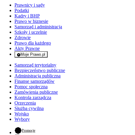
Prawnicy i sądy
Podatki
Kadry i BHP
Prawo w biznesie
Samorząd i administracja
Szkoły i uczelnie
Zdrowie
Prawo dla każdego
Akty Prawne
Moje Prawo.pl
- rejestracja i logowanie do serwisu
Samorząd terytorialny
Bezpieczeństwo publiczne
Administracja publiczna
Finanse samorządów
Pomoc społeczna
Zamówienia publiczne
Kontrola zarządcza
Orzeczenia
Służba cywilna
Wojsko
Wybory
- otwiera się w nowej karcie
Promocje