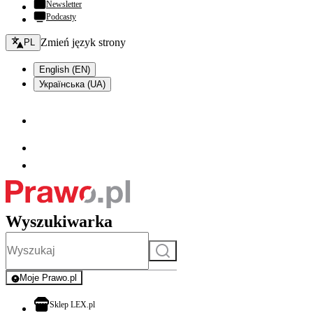
Newsletter
Podcasty
Zmień język - bieżący:
Zmień język strony
PL
English (EN)
Українська (UA)
Wyszukiwarka
Szukaj
Moje Prawo.pl
- rejestracja i logowanie do serwisu
otwiera się w nowej karcie
Sklep LEX.pl