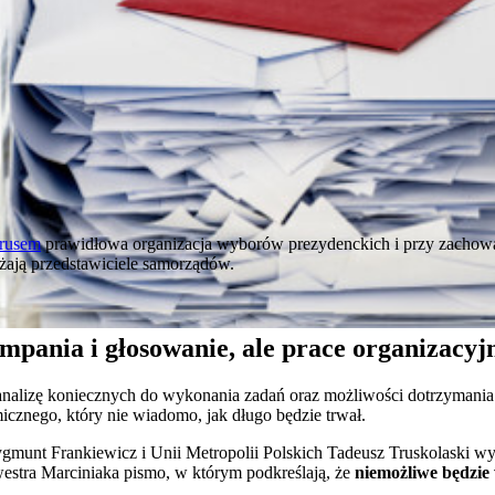
rusem
prawidłowa organizacja wyborów prezydenckich i przy zachow
ają przedstawiciele samorządów.
mpania i głosowanie, ale prace organizacyj
nalizę koniecznych do wykonania zadań oraz możliwości dotrzymania
icznego, który nie wiadomo, jak długo będzie trwał.
gmunt Frankiewicz i Unii Metropolii Polskich Tadeusz Truskolaski w
stra Marciniaka pismo, w którym podkreślają, że
niemożliwe będzie