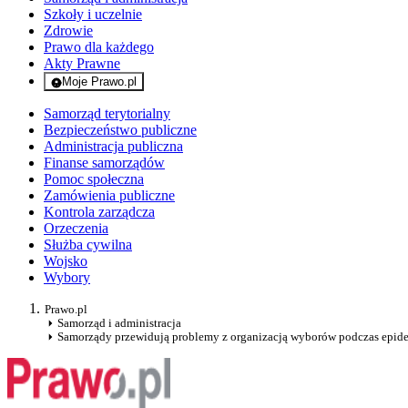
Szkoły i uczelnie
Zdrowie
Prawo dla każdego
Akty Prawne
Moje Prawo.pl
- rejestracja i logowanie do serwisu
Samorząd terytorialny
Bezpieczeństwo publiczne
Administracja publiczna
Finanse samorządów
Pomoc społeczna
Zamówienia publiczne
Kontrola zarządcza
Orzeczenia
Służba cywilna
Wojsko
Wybory
Prawo.pl
Samorząd i administracja
Samorządy przewidują problemy z organizacją wyborów podczas epid