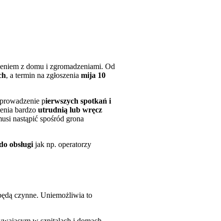
eniem z domu i zgromadzeniami. Od
ch
, a termin na zgłoszenia
mija 10
eprowadzenie p
ierwszych spotkań i
zenia bardzo
utrudnią lub wręcz
usi nastąpić spośród grona
do obsługi
jak np. operatorzy
będą czynne. Uniemożliwia to
ywającym w szpitalach i domach