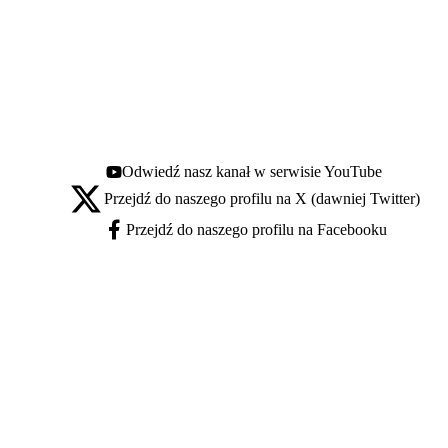
Odwiedź nasz kanał w serwisie YouTube
Youtube - otwiera się w nowej karcie
Przejdź do naszego profilu na X (dawniej Twitter)
X - otwiera się w nowej karcie
Przejdź do naszego profilu na Facebooku
Facebook - otwiera się w nowej karcie