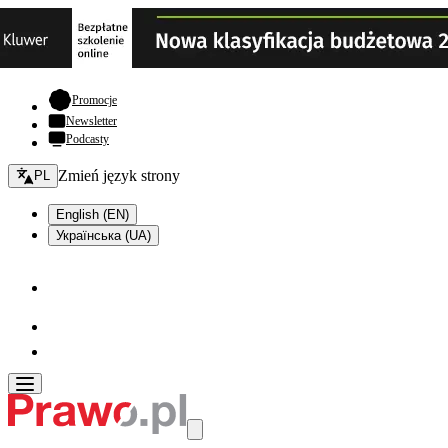
- otwiera się w nowej karcie
Promocje
Newsletter
Podcasty
Zmień język - bieżący:
Zmień język strony
PL
English (EN)
Українська (UA)