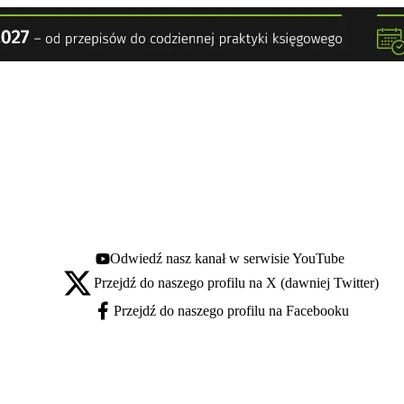
Odwiedź nasz kanał w serwisie YouTube
Youtube - otwiera się w nowej karcie
Przejdź do naszego profilu na X (dawniej Twitter)
X - otwiera się w nowej karcie
Przejdź do naszego profilu na Facebooku
Facebook - otwiera się w nowej karcie