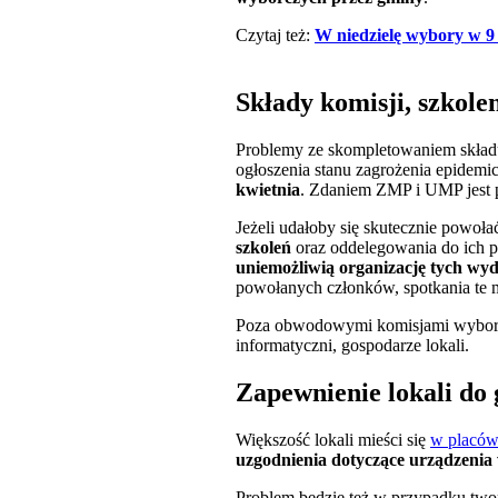
Czytaj też:
W niedzielę wybory w 9
Składy komisji, szkole
Problemy ze skompletowaniem skła
ogłoszenia stanu zagrożenia epidemi
kwietnia
. Zdaniem ZMP i UMP jest p
Jeżeli udałoby się skutecznie powo
szkoleń
oraz oddelegowania do ich 
uniemożliwią organizację tych wy
powołanych członków, spotkania te m
Poza obwodowymi komisjami wyborc
informatyczni, gospodarze lokali.
Zapewnienie lokali do
Większość lokali mieści się
w placów
uzgodnienia dotyczące urządzenia
Problem będzie też w przypadku tw