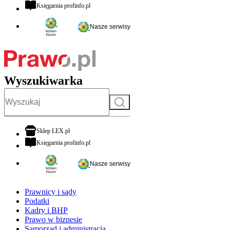
otwiera się w nowej karcie
Księgarnia profinfo.pl
Nasze serwisy
Wyszukiwarka
Szukaj
otwiera się w nowej karcie
Sklep LEX.pl
otwiera się w nowej karcie
Księgarnia profinfo.pl
Nasze serwisy
Prawnicy i sądy
Podatki
Kadry i BHP
Prawo w biznesie
Samorząd i administracja