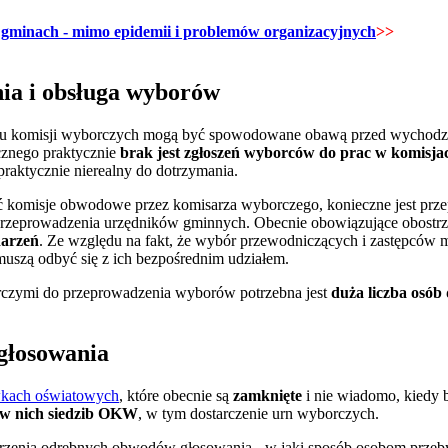
 gminach - mimo epidemii i problemów organizacyjnych
>>
nia i obsługa wyborów
du komisji wyborczych mogą być spowodowane obawą przed wychodz
cznego praktycznie
brak jest zgłoszeń wyborców do prac w komisja
raktycznie nierealny do dotrzymania.
łać komisje obwodowe przez komisarza wyborczego, konieczne jest prz
przeprowadzenia urzędników gminnych. Obecnie obowiązujące obostr
darzeń
. Ze względu na fakt, że wybór przewodniczących i zastępców m
uszą odbyć się z ich bezpośrednim udziałem.
zymi do przeprowadzenia wyborów potrzebna jest
duża liczba osób 
 głosowania
kach oświatowych
, które obecnie są
zamknięte
i nie wiadomo, kiedy 
 w nich siedzib OKW
, w tym dostarczenie urn wyborczych.
orzenia odrębnych obwodów głosowania
-
w jaki sposób osobom przeb