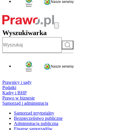
Nasze serwisy
Wyszukiwarka
Szukaj
Nasze serwisy
Prawnicy i sądy
Podatki
Kadry i BHP
Prawo w biznesie
Samorząd i administracja
Samorząd terytorialny
Bezpieczeństwo publiczne
Administracja publiczna
Finanse samorządów