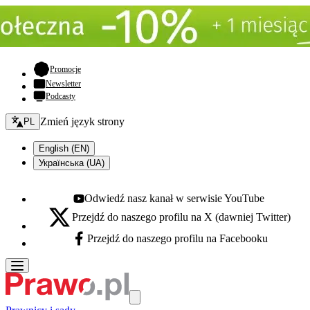
- otwiera się w nowej karcie
Promocje
Newsletter
Podcasty
Zmień język - bieżący:
Zmień język strony
PL
English (EN)
Українська (UA)
Odwiedź nasz kanał w serwisie YouTube
Youtube - otwiera się w nowej karcie
Przejdź do naszego profilu na X (dawniej Twitter)
X - otwiera się w nowej karcie
Przejdź do naszego profilu na Facebooku
Facebook - otwiera się w nowej karcie