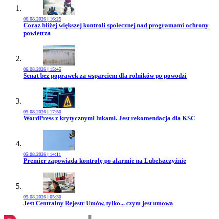
06.08.2026 | 16:25
Przejdź do artykułu:
Coraz bliżej większej kontroli społecznej nad programami ochrony
powietrza
06.08.2026 | 15:45
Przejdź do artykułu:
Senat bez poprawek za wsparciem dla rolników po powodzi
05.08.2026 | 17:50
Przejdź do artykułu:
WordPress z krytycznymi lukami. Jest rekomendacja dla KSC
05.08.2026 | 14:11
Przejdź do artykułu:
Premier zapowiada kontrolę po alarmie na Lubelszczyźnie
05.08.2026 | 05:30
Przejdź do artykułu:
Jest Centralny Rejestr Umów, tylko... czym jest umowa