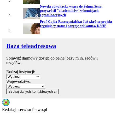
Nowela adwokacka wraca do Sejmu, Senat
przywrócił "akademików" w komisjach
egzaminacyjnych
Prof. Gajda-Roszczynialska: Już wkrótce projekt
regulujący status i pozycję aplikantów KSSiP
Baza teleadresowa
Sprawdź darmowy dostęp do pełnej bazy m.in. sądów i
urzędów.
Rodzaj instytucji:
Województwo:
Szukaj danych kontaktowych
Redakcja serwisu Prawo.pl