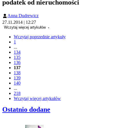
podatek od nieruchomości
Anna Dudrewicz
27.11.2014 | 12:27
Wczytaj więcej artykułów
Wczytaj poprzednie artykuły
1
...
134
135
136
137
138
139
140
...
218
Wczytaj więcej artykułów
Ostatnio dodane