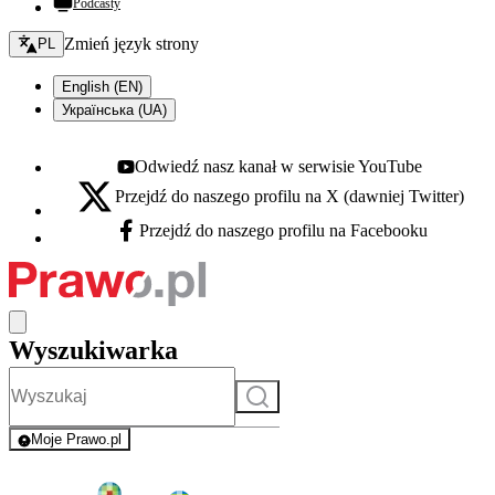
Podcasty
Zmień język - bieżący:
Zmień język strony
PL
English (EN)
Українська (UA)
Odwiedź nasz kanał w serwisie YouTube
Youtube - otwiera się w nowej karcie
Przejdź do naszego profilu na X (dawniej Twitter)
X - otwiera się w nowej karcie
Przejdź do naszego profilu na Facebooku
Facebook - otwiera się w nowej karcie
Wyszukiwarka
Szukaj
Moje Prawo.pl
- rejestracja i logowanie do serwisu