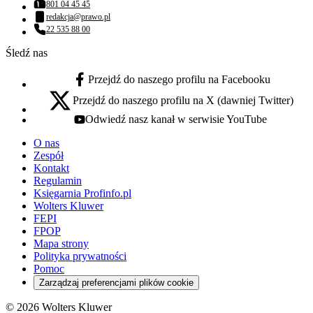
801 04 45 45
Numer telefonu:
redakcja@prawo.pl
Adres email:
22 535 88 00
Numer telefonu:
Śledź nas
Przejdź do naszego profilu na Facebooku
facebook - otwiera się w nowej karcie
Przejdź do naszego profilu na X (dawniej Twitter)
x - otwiera się w nowej karcie
Odwiedź nasz kanał w serwisie YouTube
youtube - otwiera się w nowej karcie
O nas
Zespół
Kontakt
Regulamin
Księgarnia Profinfo.pl
Wolters Kluwer
FEPI
FPOP
Mapa strony
Polityka prywatności
Pomoc
Zarządzaj preferencjami plików cookie
© 2026 Wolters Kluwer