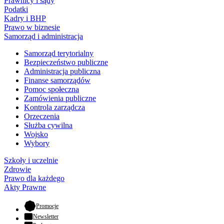
Prawnicy i sądy
Podatki
Kadry i BHP
Prawo w biznesie
Samorząd i administracja
Samorząd terytorialny
Bezpieczeństwo publiczne
Administracja publiczna
Finanse samorządów
Pomoc społeczna
Zamówienia publiczne
Kontrola zarządcza
Orzeczenia
Służba cywilna
Wojsko
Wybory
Szkoły i uczelnie
Zdrowie
Prawo dla każdego
Akty Prawne
- otwiera się w nowej karcie
Promocje
Newsletter