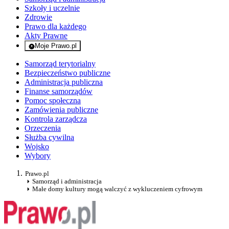
Szkoły i uczelnie
Zdrowie
Prawo dla każdego
Akty Prawne
Moje Prawo.pl
- rejestracja i logowanie do serwisu
Samorząd terytorialny
Bezpieczeństwo publiczne
Administracja publiczna
Finanse samorządów
Pomoc społeczna
Zamówienia publiczne
Kontrola zarządcza
Orzeczenia
Służba cywilna
Wojsko
Wybory
Prawo.pl
Samorząd i administracja
Małe domy kultury mogą walczyć z wykluczeniem cyfrowym