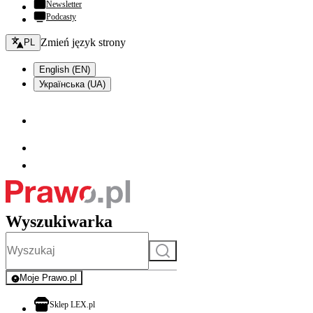
Newsletter
Podcasty
Zmień język - bieżący:
Zmień język strony
PL
English (EN)
Українська (UA)
Wyszukiwarka
Szukaj
Moje Prawo.pl
- rejestracja i logowanie do serwisu
otwiera się w nowej karcie
Sklep LEX.pl