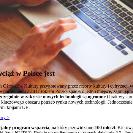
ciąż w Polsce jest
 Ośrodków Kultury przygotowany przez resorty kultury i cyfryzacji 
 w porównaniu z 2017 rokiem Polska spadła o jedno miejsce, zajmując 
zczególnie w zakresie nowych technologii są ogromne
i brak wystar
kluczowego obszaru potrzeb rynku nowych technologii. Jednocześni
nymi krajami UE.
tury >
cjalny program wsparcia
, na który przewidziano
100 mln zł
. Kierow
ki (tzw. NUTS3). Będzie on realizowany w ramach działania 3.2 - Inn