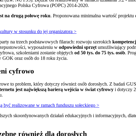
racyjnego Polska Cyfrowa (POPC) 2014-2020.
st na drugą połowę roku
. Proponowana minimalna wartość projektu 
kultury w stosunku do jej organizatora >
rty na trzech podstawowych filarach: rozwoju szerokich
kompetencj
rzepustowości, wyposażeniu w
odpowiedni sprzęt
umożliwiający podn
frowa, szkoleniami zostanie objętych
od 50 tys. do 75 tys. osób
. Pro
 GOK oraz osób do 18 roku życia.
eni cyfrowo
frowe to problem, który dotyczy również osób dorosłych. Z badań GU
ernetu jest największą barierą wejścia w świat cyfrowy
i dotyczy 
u.
gą być realizowane w ramach funduszu sołeckiego >
lszych skoordynowanych działań edukacyjnych i informacyjnych, dla
rzebne również dla dorosłych