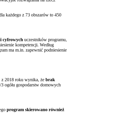
dla każdego z 73 obszarów to 450
i cyfrowych
uczestników programu,
iesienie kompetencji. Według
gram ma m.in. zapewnić podniesienie
S z 2018 roku wynika, że
brak
2/3 ogółu gospodarstw domowych
tego
program skierowano również