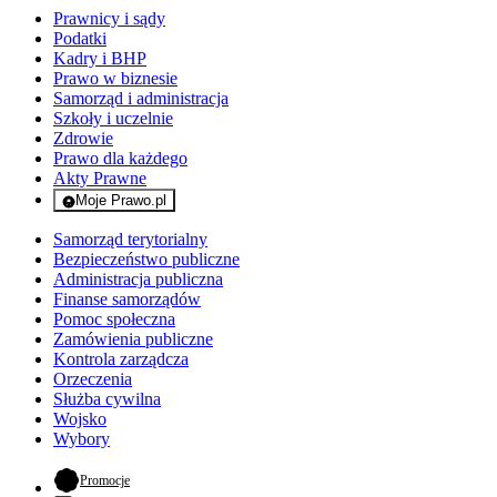
Prawnicy i sądy
Podatki
Kadry i BHP
Prawo w biznesie
Samorząd i administracja
Szkoły i uczelnie
Zdrowie
Prawo dla każdego
Akty Prawne
Moje Prawo.pl
- rejestracja i logowanie do serwisu
Samorząd terytorialny
Bezpieczeństwo publiczne
Administracja publiczna
Finanse samorządów
Pomoc społeczna
Zamówienia publiczne
Kontrola zarządcza
Orzeczenia
Służba cywilna
Wojsko
Wybory
- otwiera się w nowej karcie
Promocje