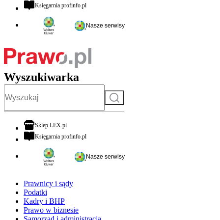
otwiera się w nowej karcie
Księgarnia profinfo.pl
Nasze serwisy
Wyszukiwarka
Szukaj
otwiera się w nowej karcie
Sklep LEX.pl
otwiera się w nowej karcie
Księgarnia profinfo.pl
Nasze serwisy
Prawnicy i sądy
Podatki
Kadry i BHP
Prawo w biznesie
Samorząd i administracja