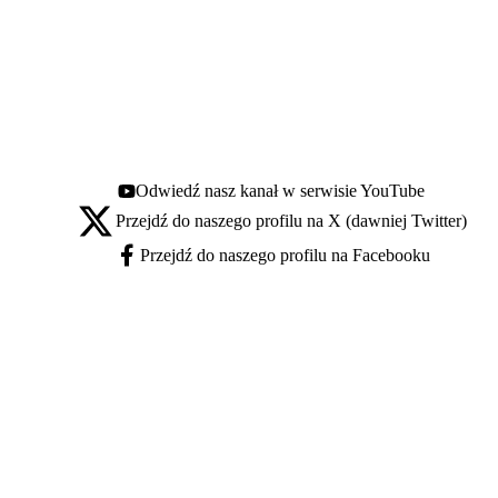
Odwiedź nasz kanał w serwisie YouTube
Youtube - otwiera się w nowej karcie
Przejdź do naszego profilu na X (dawniej Twitter)
X - otwiera się w nowej karcie
Przejdź do naszego profilu na Facebooku
Facebook - otwiera się w nowej karcie