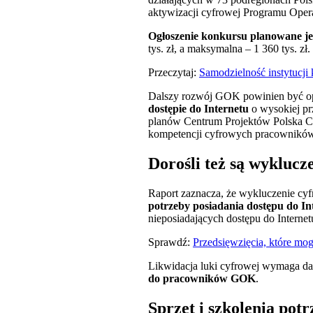
aktywizacji cyfrowej Programu Ope
Ogłoszenie konkursu planowane je
tys. zł, a maksymalna – 1 360 tys. zł.
Przeczytaj:
Samodzielność instytucji 
Dalszy rozwój GOK powinien być opa
dostępie do Internetu
o wysokiej p
planów Centrum Projektów Polska Cy
kompetencji cyfrowych pracowników
Dorośli też są wyklucz
Raport zaznacza, że wykluczenie cy
potrzeby posiadania dostępu do Int
nieposiadających dostępu do Internet
Sprawdź:
Przedsięwzięcia, które mo
Likwidacja luki cyfrowej wymaga da
do pracowników GOK
.
Sprzęt i szkolenia pot