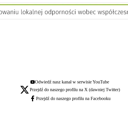
Odwiedź nasz kanał w serwisie YouTube
Youtube - otwiera się w nowej karcie
Przejdź do naszego profilu na X (dawniej Twitter)
X - otwiera się w nowej karcie
Przejdź do naszego profilu na Facebooku
Facebook - otwiera się w nowej karcie