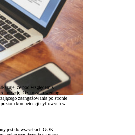
wskazuje, że pod względem z
25. pozycję. Oznacza to według
czającego zaangażowania po stronie
e poziom kompetencji cyfrowych w
any jest do wszystkich GOK
owacyjne rozwiązania na rzecz