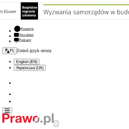
- otwiera się w nowej karcie
Promocje
Newsletter
Podcasty
Zmień język - bieżący:
Zmień język strony
PL
English (EN)
Українська (UA)