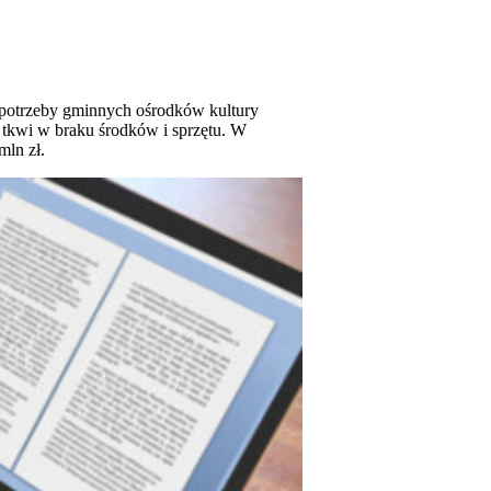
 potrzeby gminnych ośrodków kultury
 tkwi w braku środków i sprzętu. W
mln zł.