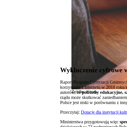
Wykluczenie cyfrowe w
Raport Program Cyfryzacji Gminnych
korzystania z internetu w 2018 roku
Źródło: iStock
autorów, że
potrzeby edukacyjne, s
rządu może skutkować zaniedbaniem 
Polsce jest niski w porównaniu z in
Przeczytaj:
Dotacje dla instytucji kul
Ministerstwa przygotowują więc
spe
działających w 73 podregionach Pols