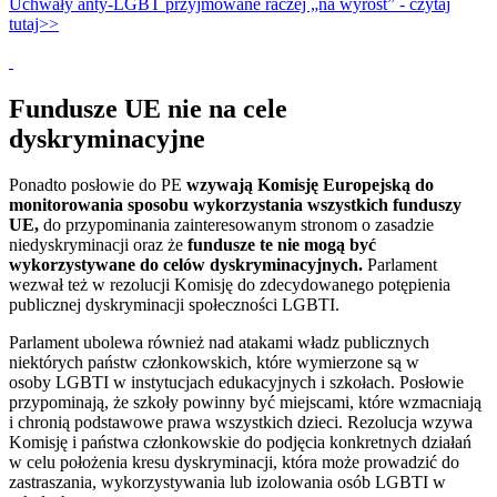
Uchwały anty-LGBT przyjmowane raczej „na wyrost” - czytaj
tutaj>>
Fundusze UE nie na cele
dyskryminacyjne
Ponadto posłowie do PE
wzywają Komisję Europejską do
monitorowania sposobu wykorzystania wszystkich funduszy
UE,
do przypominania zainteresowanym stronom o zasadzie
niedyskryminacji oraz że
fundusze te nie mogą być
wykorzystywane do celów dyskryminacyjnych.
Parlament
wezwał też w rezolucji Komisję do zdecydowanego potępienia
publicznej dyskryminacji społeczności LGBTI.
Parlament ubolewa również nad atakami władz publicznych
niektórych państw członkowskich, które wymierzone są w
osoby LGBTI w instytucjach edukacyjnych i szkołach. Posłowie
przypominają, że szkoły powinny być miejscami, które wzmacniają
i chronią podstawowe prawa wszystkich dzieci. Rezolucja wzywa
Komisję i państwa członkowskie do podjęcia konkretnych działań
w celu położenia kresu dyskryminacji, która może prowadzić do
zastraszania, wykorzystywania lub izolowania osób LGBTI w