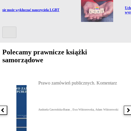
Prze
Uch
ź do artykułu:
a nie może wykluczać nauczyciela LGBT
wyr
Kolejny slide
Polecamy prawnicze książki
samorządowe
Przejdź do: Prawo zamówień publicznych. Komentarz, Andrzela G
Prawo zamówień publicznych. Komentarz
Andrzela Gawrońska-Baran , Ewa Wiktorowska, Adam Wiktorowski
Poprzednia książka
N