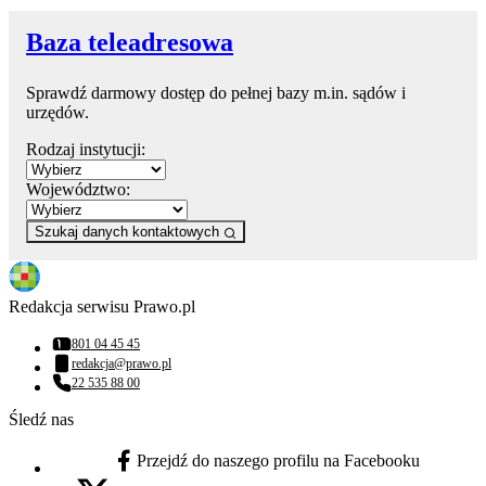
Baza teleadresowa
Sprawdź darmowy dostęp do pełnej bazy m.in. sądów i
urzędów.
Rodzaj instytucji:
Województwo:
Szukaj danych kontaktowych
Redakcja serwisu Prawo.pl
801 04 45 45
Numer telefonu:
redakcja@prawo.pl
Adres email:
22 535 88 00
Numer telefonu:
Śledź nas
Przejdź do naszego profilu na Facebooku
facebook - otwiera się w nowej karcie