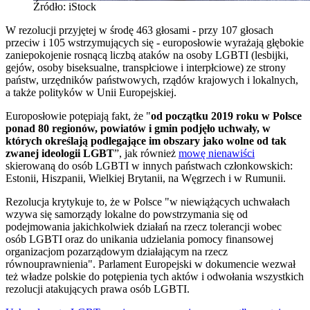
Źródło: iStock
W rezolucji przyjętej w środę 463 głosami - przy 107 głosach
przeciw i 105 wstrzymujących się - europosłowie wyrażają głębokie
zaniepokojenie rosnącą liczbą ataków na osoby LGBTI (lesbijki,
gejów, osoby biseksualne, transpłciowe i interpłciowe) ze strony
państw, urzędników państwowych, rządów krajowych i lokalnych,
a także polityków w Unii Europejskiej.
Europosłowie potępiają fakt, że "
od początku 2019 roku w Polsce
ponad 80 regionów, powiatów i gmin podjęło uchwały, w
których określają podlegające im obszary jako wolne od tak
zwanej ideologii LGBT
”, jak również
mowę nienawiści
skierowaną do osób LGBTI w innych państwach członkowskich:
Estonii, Hiszpanii, Wielkiej Brytanii, na Węgrzech i w Rumunii.
Rezolucja krytykuje to, że w Polsce "w niewiążących uchwałach
wzywa się samorządy lokalne do powstrzymania się od
podejmowania jakichkolwiek działań na rzecz tolerancji wobec
osób LGBTI oraz do unikania udzielania pomocy finansowej
organizacjom pozarządowym działającym na rzecz
równouprawnienia". Parlament Europejski w dokumencie wezwał
też władze polskie do potępienia tych aktów i odwołania wszystkich
rezolucji atakujących prawa osób LGBTI.