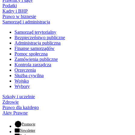
Prawnicy i sądy
Podatki
Kadry i BHP
Prawo w biznesie
Samorząd i administracja
Samorząd terytorialny
Bezpieczeństwo publiczne
Administracja publiczna
Finanse samorządów
Pomoc społeczna
Zamówienia publiczne
Kontrola zarządcza
Orzeczenia
Służba cywilna
Wojsko
Wybory
Szkoły i uczelnie
Zdrowie
Prawo dla każdego
Akty Prawne
- otwiera się w nowej karcie
Promocje
Newsletter