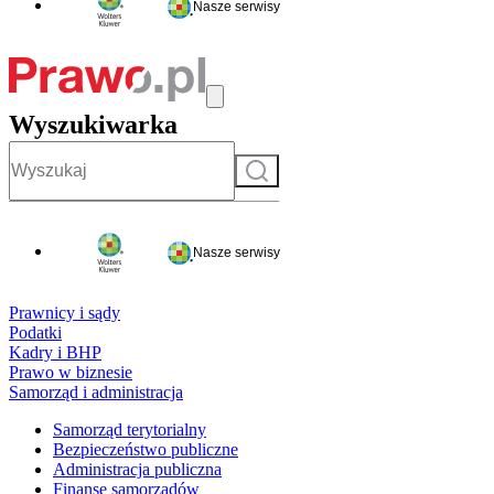
Nasze serwisy
Wyszukiwarka
Szukaj
Nasze serwisy
Prawnicy i sądy
Podatki
Kadry i BHP
Prawo w biznesie
Samorząd i administracja
Samorząd terytorialny
Bezpieczeństwo publiczne
Administracja publiczna
Finanse samorządów