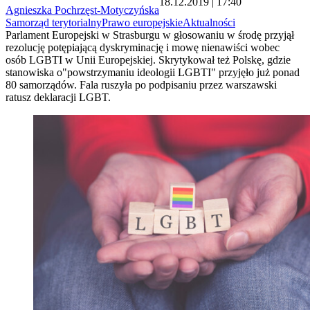
18.12.2019 | 17:40
Agnieszka Pochrzęst-Motyczyńska
Samorząd terytorialny
Prawo europejskie
Aktualności
Parlament Europejski w Strasburgu w głosowaniu w środę przyjął
rezolucję potępiającą dyskryminację i mowę nienawiści wobec
osób LGBTI w Unii Europejskiej. Skrytykował też Polskę, gdzie
stanowiska o"powstrzymaniu ideologii LGBTI" przyjęło już ponad
80 samorządów. Fala ruszyła po podpisaniu przez warszawski
ratusz deklaracji LGBT.