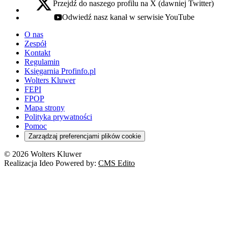
Przejdź do naszego profilu na X (dawniej Twitter)
x - otwiera się w nowej karcie
Odwiedź nasz kanał w serwisie YouTube
youtube - otwiera się w nowej karcie
O nas
Zespół
Kontakt
Regulamin
Księgarnia Profinfo.pl
Wolters Kluwer
FEPI
FPOP
Mapa strony
Polityka prywatności
Pomoc
Zarządzaj preferencjami plików cookie
© 2026 Wolters Kluwer
Realizacja Ideo Powered by:
CMS Edito