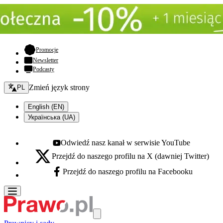
- otwiera się w nowej karcie
Promocje
Newsletter
Podcasty
Zmień język - bieżący:
Zmień język strony
PL
English (EN)
Українська (UA)
Odwiedź nasz kanał w serwisie YouTube
Youtube - otwiera się w nowej karcie
Przejdź do naszego profilu na X (dawniej Twitter)
X - otwiera się w nowej karcie
Przejdź do naszego profilu na Facebooku
Facebook - otwiera się w nowej karcie