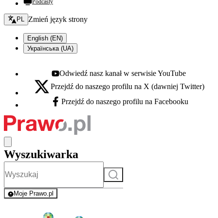
Podcasty
Zmień język - bieżący:
Zmień język strony
PL
English (EN)
Українська (UA)
Odwiedź nasz kanał w serwisie YouTube
Youtube - otwiera się w nowej karcie
Przejdź do naszego profilu na X (dawniej Twitter)
X - otwiera się w nowej karcie
Przejdź do naszego profilu na Facebooku
Facebook - otwiera się w nowej karcie
Wyszukiwarka
Szukaj
Moje Prawo.pl
- rejestracja i logowanie do serwisu