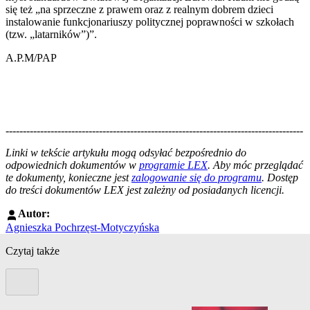
się też „na sprzeczne z prawem oraz z realnym dobrem dzieci
instalowanie funkcjonariuszy politycznej poprawności w szkołach
(tzw. „latarników”)”.
A.P.M/PAP
--------------------------------------------------------------------------------------
--------------------------------------------------------
Linki w tekście artykułu mogą odsyłać bezpośrednio do
odpowiednich dokumentów w
programie LEX
. Aby móc przeglądać
te dokumenty, konieczne jest
zalogowanie się do programu
. Dostęp
do treści dokumentów LEX jest zależny od posiadanych licencji.
Autor:
Agnieszka Pochrzęst-Motyczyńska
Czytaj także
Poprzedni slide