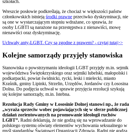
szkołach.
Wreszcie posłowie podkreślają, że chociaż w większości państw
członkowskich istnieją
środki prawne
przeciwko dyskryminacji, nie
są one w wystarczającym stopniu wdrażane, co sprawia, że
osoby LGBTI są narażone na przestępstwa z nienawiści, mowę
nienawiści oraz dyskryminację.
Uchwały anty-LGBT. Czy są zgodne z prawem? - czytaj tutaj>>
Kolejne samorządy przyjęły stanowiska
Stanowiska o powstrzymaniu ideologii LGBT przyjęły m.in. sejmik
województwa Świętokrzyskiego oraz sejmiki lubelski, małopolski i
podkarpacki, powiat świdnicki, rycki, leski i mielecki, miasto
Kraśnik, gminy Lipinki, Strzelin, Urzędów, Jordanów czy Łososina
Dolna. Do podjęcia uchwał w sprawie przyjęcia rezolucji szykują
się kolejne samorządy, m.in. Istebna.
Rezolucja Rady Gminy w Łososinie Dolnej stanowi np., że rada
„wyraża sprzeciw wobec pojawiających się w sferze publicznej
działań zorientowanych na promowanie ideologii ruchów
LGBT”.
Radni deklarują, że nie godzą się na wprowadzanie do
polskiego systemu oświaty elementów wychowania seksualnego w
myśl standardów Światowej Organizacji Zdrowia. Radni nie godzą