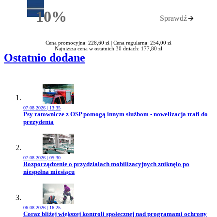
10%
Sprawdź
Rabatu
Cena promocyjna: 228,60 zł |
Cena regularna: 254,00 zł
Najniższa cena w ostatnich 30 dniach: 177,80 zł
Ostatnio dodane
07.08.2026 | 13:35
Przejdź do artykułu:
Psy ratownicze z OSP pomogą innym służbom - nowelizacja trafi do
prezydenta
07.08.2026 | 05:30
Przejdź do artykułu:
Rozporządzenie o przydziałach mobilizacyjnych zniknęło po
niespełna miesiącu
06.08.2026 | 16:25
Przejdź do artykułu:
Coraz bliżej większej kontroli społecznej nad programami ochrony