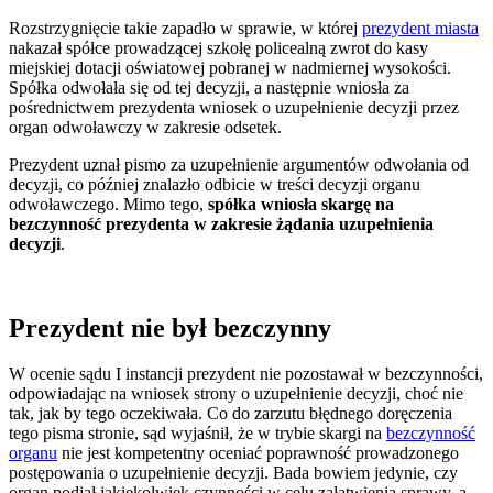
Rozstrzygnięcie takie zapadło w sprawie, w której
prezydent miasta
nakazał spółce prowadzącej szkołę policealną zwrot do kasy
miejskiej dotacji oświatowej pobranej w nadmiernej wysokości.
Spółka odwołała się od tej decyzji, a następnie wniosła za
pośrednictwem prezydenta wniosek o uzupełnienie decyzji przez
organ odwoławczy w zakresie odsetek.
Prezydent uznał pismo za uzupełnienie argumentów odwołania od
decyzji, co później znalazło odbicie w treści decyzji organu
odwoławczego. Mimo tego,
spółka wniosła skargę na
bezczynność prezydenta w zakresie żądania uzupełnienia
decyzji
.
Prezydent nie był bezczynny
W ocenie sądu I instancji prezydent nie pozostawał w bezczynności,
odpowiadając na wniosek strony o uzupełnienie decyzji, choć nie
tak, jak by tego oczekiwała. Co do zarzutu błędnego doręczenia
tego pisma stronie, sąd wyjaśnił, że w trybie skargi na
bezczynność
organu
nie jest kompetentny oceniać poprawność prowadzonego
postępowania o uzupełnienie decyzji. Bada bowiem jedynie, czy
organ podjął jakiekolwiek czynności w celu załatwienia sprawy, a