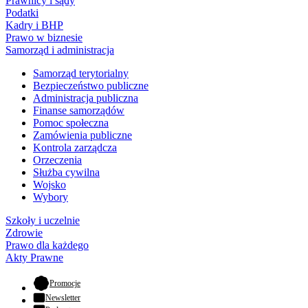
Prawnicy i sądy
Podatki
Kadry i BHP
Prawo w biznesie
Samorząd i administracja
Samorząd terytorialny
Bezpieczeństwo publiczne
Administracja publiczna
Finanse samorządów
Pomoc społeczna
Zamówienia publiczne
Kontrola zarządcza
Orzeczenia
Służba cywilna
Wojsko
Wybory
Szkoły i uczelnie
Zdrowie
Prawo dla każdego
Akty Prawne
- otwiera się w nowej karcie
Promocje
Newsletter