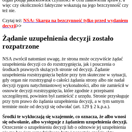
więc czy okoliczności faktyczne wskazują na jego bezczynność czy
też nie.
Czytaj też:
NSA: Skarga na bezczynność tylko przed wydaniem
decyzji
>>
Żądanie uzupełnienia decyzji zostało
rozpatrzone
NSA zwrócił natomiast uwagę, że strona może oczywiście żądać
uzupełnienia decyzji co do rozstrzygnięcia, jak i pouczenia o
środkach prawnych służących stronie od decyzji. Żądanie
uzupełnienia rozstrzygnięcia będzie przy tym skuteczne w sytuacji,
gdy organ nie rozstrzygnął o całości żądania strony albo nie nadał
decyzji rygoru natychmiastowej wykonalności, albo nie zamieścił w
osnowie decyzji rozstrzygnięcia, które zgodnie z przepisami
szczególnymi, powinien był zamieścić z urzędu. Stronie przysługuje
przy tym prawo do żądania uzupełnienia decyzji, a w tym samym
terminie może od decyzji się odwołać (art. 129 § 2 k.p.a.).
Środki te wykluczają się wzajemnie, co oznacza, że albo wnosi
się odwołanie, albo występuje z żądaniem uzupełnienia decyzji.
Orzeczenie o uzupełnieniu decyzji lub o odmowie jej uzupełnienia