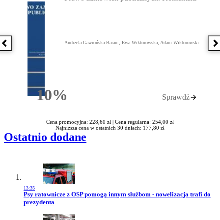
Andrzela Gawrońska-Baran , Ewa Wiktorowska, Adam Wiktorowski
Poprzednia książka
N
10%
Sprawdź
Rabatu
Cena promocyjna: 228,60 zł |
Cena regularna: 254,00 zł
Najniższa cena w ostatnich 30 dniach: 177,80 zł
Ostatnio dodane
13:35
Przejdź do artykułu:
Psy ratownicze z OSP pomogą innym służbom - nowelizacja trafi do
prezydenta