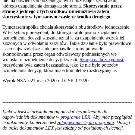
nie ma bowiem samodzielnego bytu i pozostaje częścią aktu,
którego uzupełnienia domagała się strona.
Skorzystanie przez
stronę z jednego z tych środków uniemożliwia zatem
skorzystanie w tym samym czasie ze środka drugiego.
Tymczasem spółka chciała skorzystać z obu środków jednocześnie.
W tej sytuacji prezydent, do którego trafiło pismo z żądaniem
uzupełnienia decyzji słusznie uznał je za uzupełnienie wcześniej
złożonych w odwołaniu zarzutów. Takie działanie było prawidłowe
i - co najważniejsze – nie pozbawiło strony prawa do
skontrolowania przez organ odwoławczy podniesionych we
wniosku o uzupełnienie decyzji kwestii.
Skarga na bezczynność
prezydenta była zatem bezzasadna, jako że nie było potrzeby
uzupełniania decyzji, która miała kompletne rozstrzygnięcie.
Wyrok NSA z 27 maja 2020 r. I GSK 177/20.
--------------------------------------------------------------------------------------
--------------------------------------------------------
Linki w tekście artykułu mogą odsyłać bezpośrednio do
odpowiednich dokumentów w
programie LEX
. Aby móc przeglądać
te dokumenty, konieczne jest
zalogowanie się do programu
. Dostęp
do treści dokumentów LEX jest zależny od posiadanych licencji.