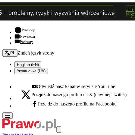
- otwiera się w nowej karcie
Promocje
Newsletter
Podcasty
Zmień język - bieżący:
Zmień język strony
PL
English (EN)
Українська (UA)
Odwiedź nasz kanał w serwisie YouTube
Youtube - otwiera się w nowej karcie
Przejdź do naszego profilu na X (dawniej Twitter)
X - otwiera się w nowej karcie
Przejdź do naszego profilu na Facebooku
Facebook - otwiera się w nowej karcie