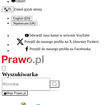
Podcasty
Zmień język - bieżący:
Zmień język strony
PL
English (EN)
Українська (UA)
Odwiedź nasz kanał w serwisie YouTube
Youtube - otwiera się w nowej karcie
Przejdź do naszego profilu na X (dawniej Twitter)
X - otwiera się w nowej karcie
Przejdź do naszego profilu na Facebooku
Facebook - otwiera się w nowej karcie
Wyszukiwarka
Szukaj
Moje Prawo.pl
- rejestracja i logowanie do serwisu