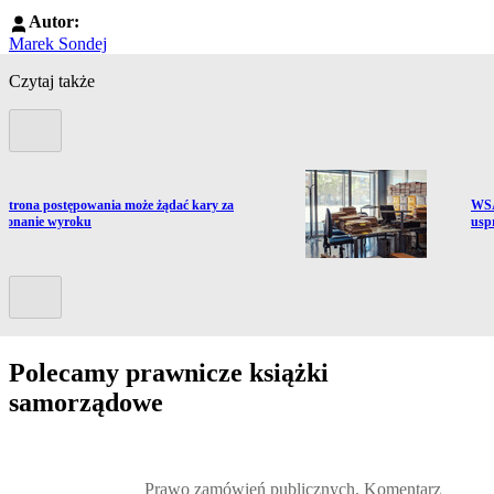
Autor:
Marek Sondej
Czytaj także
Poprzedni slide
ź do artykułu:
Prze
Strona postępowania może żądać kary za
WSA
konanie wyroku
usp
Kolejny slide
Polecamy prawnicze książki
samorządowe
Przejdź do: Prawo zamówień publicznych. Komentarz, Andrzela G
Prawo zamówień publicznych. Komentarz