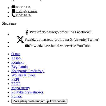
801 04 45 45
Numer telefonu:
redakcja@prawo.pl
Adres email:
22 535 88 00
Numer telefonu:
Śledź nas
Przejdź do naszego profilu na Facebooku
facebook - otwiera się w nowej karcie
Przejdź do naszego profilu na X (dawniej Twitter)
x - otwiera się w nowej karcie
Odwiedź nasz kanał w serwisie YouTube
youtube - otwiera się w nowej karcie
O nas
Zespół
Kontakt
Regulamin
Księgarnia Profinfo.pl
Wolters Kluwer
FEPI
FPOP
Mapa strony
Polityka prywatności
Pomoc
Zarządzaj preferencjami plików cookie