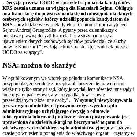
-
Decyzja prezesa UODO w sprawie list poparcia kandydatów
KRS została uznana za wiążącą dla Kancelarii Sejmu. Obliguje
ona Kancelarię do powstrzymania się od udostępniania danych
osobowych sędziów, którzy udzielili poparcia kandydatom do
KRS
- powiedział we wtorek dyrektor Centrum Informacyjnego
Sejmu Andrzej Grzegrzółka. A pytany przez dziennikarzy o
podstawę prawną decyzji Kancelarii o wstrzymaniu się z
ujawnieniem danych osobowych sędziów powiedział, że służby
prawne Kancelarii "uważają tę korespondencję i wniosek prezesa
UODO za wiążący".
NSA: można to skarżyć
W opublikowanym we wtorek po południu komunikacie NSA
przypomniał, że zgodnie z przepisami "orzeczenie prawomocne
wiąże nie tylko strony i sąd, który je wydał, lecz również inne sądy i
inne organy państwowe, a w przypadkach w ustawie
przewidzianych także inne osoby". -
W sytuacji niewykonywania
przez organ administracji prawomocnego wyroku sądu
administracyjnego uchylającego decyzję o odmowie
udostępnienia informacji publicznej strona postępowania jest
uprawniona do złożenia skargi na bezczynność organu do
właściwego wojewódzkiego sądu administracyjnego
w każdym
czasie po wniesieniu ponaglenia do właściwego organu - czytamy w