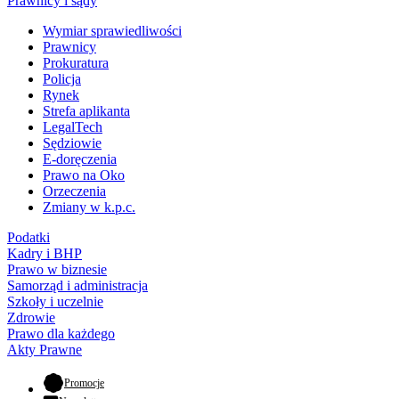
Prawnicy i sądy
Wymiar sprawiedliwości
Prawnicy
Prokuratura
Policja
Rynek
Strefa aplikanta
LegalTech
Sędziowie
E-doręczenia
Prawo na Oko
Orzeczenia
Zmiany w k.p.c.
Podatki
Kadry i BHP
Prawo w biznesie
Samorząd i administracja
Szkoły i uczelnie
Zdrowie
Prawo dla każdego
Akty Prawne
- otwiera się w nowej karcie
Promocje