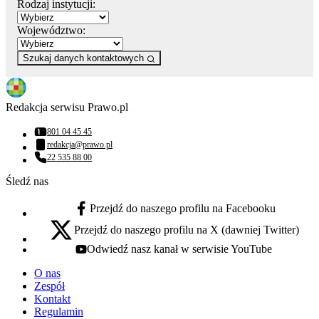
Rodzaj instytucji:
Województwo:
Szukaj danych kontaktowych
Redakcja serwisu Prawo.pl
801 04 45 45
Numer telefonu:
redakcja@prawo.pl
Adres email:
22 535 88 00
Numer telefonu:
Śledź nas
Przejdź do naszego profilu na Facebooku
facebook - otwiera się w nowej karcie
Przejdź do naszego profilu na X (dawniej Twitter)
x - otwiera się w nowej karcie
Odwiedź nasz kanał w serwisie YouTube
youtube - otwiera się w nowej karcie
O nas
Zespół
Kontakt
Regulamin