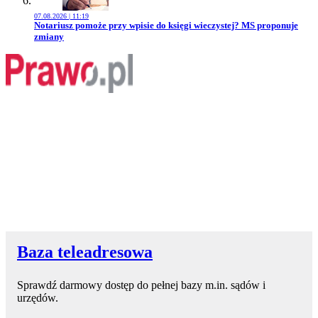
07.08.2026 | 11:19
Przejdź do artykułu:
Notariusz pomoże przy wpisie do księgi wieczystej? MS proponuje
zmiany
Baza teleadresowa
Sprawdź darmowy dostęp do pełnej bazy m.in. sądów i
urzędów.