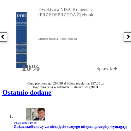
Przejdź do: Dyrektywa NIS2. Komentarz [PRZEDSPRZEDAŻ] ebook,
Dyrektywa NIS2. Komentarz
[PRZEDSPRZEDAŻ] ebook
Poprzednia książka
N
Mateusz Jakubik, Rafał Prabucki
10%
Sprawdź
Rabatu
Cena promocyjna: 267,30 zł |
Cena regularna: 297,00 zł
Najniższa cena w ostatnich 30 dniach: 207,90 zł
Ostatnio dodane
08.08.2026 | 10:46
Przejdź do artykułu:
Zakaz stadionowy za niezajęcie swojego miejsca, przepisy wymagają