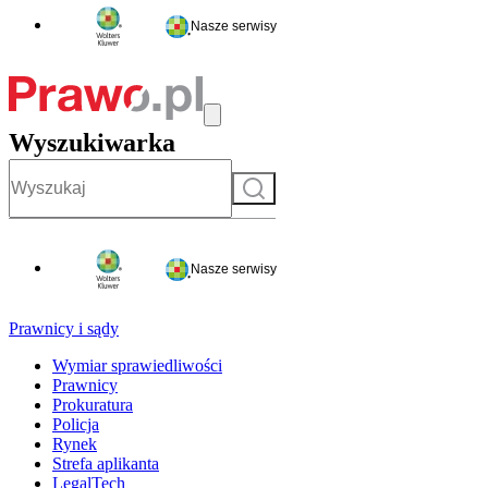
Nasze serwisy
Wyszukiwarka
Szukaj
Nasze serwisy
Prawnicy i sądy
Wymiar sprawiedliwości
Prawnicy
Prokuratura
Policja
Rynek
Strefa aplikanta
LegalTech