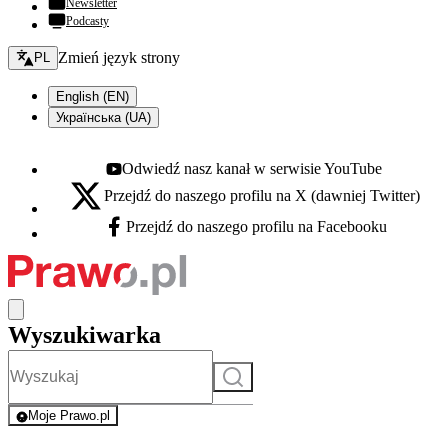
Newsletter
Podcasty
Zmień język - bieżący:
Zmień język strony
PL
English (EN)
Українська (UA)
Odwiedź nasz kanał w serwisie YouTube
Youtube - otwiera się w nowej karcie
Przejdź do naszego profilu na X (dawniej Twitter)
X - otwiera się w nowej karcie
Przejdź do naszego profilu na Facebooku
Facebook - otwiera się w nowej karcie
Wyszukiwarka
Szukaj
Moje Prawo.pl
- rejestracja i logowanie do serwisu