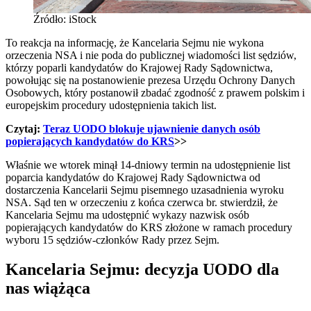
Źródło: iStock
To reakcja na informację, że Kancelaria Sejmu nie wykona
orzeczenia NSA i nie poda do publicznej wiadomości list sędziów,
którzy poparli kandydatów do Krajowej Rady Sądownictwa,
powołując się na postanowienie prezesa Urzędu Ochrony Danych
Osobowych, który postanowił zbadać zgodność z prawem polskim i
europejskim procedury udostępnienia takich list.
Czytaj:
Teraz UODO blokuje ujawnienie danych osób
popierających kandydatów do KRS
>>
Właśnie we wtorek minął 14-dniowy termin na udostępnienie list
poparcia kandydatów do Krajowej Rady Sądownictwa od
dostarczenia Kancelarii Sejmu pisemnego uzasadnienia wyroku
NSA. Sąd ten w orzeczeniu z końca czerwca br. stwierdził, że
Kancelaria Sejmu ma udostępnić wykazy nazwisk osób
popierających kandydatów do KRS złożone w ramach procedury
wyboru 15 sędziów-członków Rady przez Sejm.
Kancelaria Sejmu: decyzja UODO dla
nas wiążąca