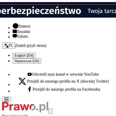
- otwiera się w nowej karcie
Promocje
Newsletter
Podcasty
Zmień język - bieżący:
Zmień język strony
PL
English (EN)
Українська (UA)
Odwiedź nasz kanał w serwisie YouTube
Youtube - otwiera się w nowej karcie
Przejdź do naszego profilu na X (dawniej Twitter)
X - otwiera się w nowej karcie
Przejdź do naszego profilu na Facebooku
Facebook - otwiera się w nowej karcie