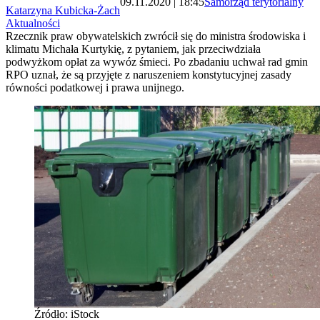
09.11.2020 | 18:45
Samorząd terytorialny
Katarzyna Kubicka-Żach
Aktualności
Rzecznik praw obywatelskich zwrócił się do ministra środowiska i
klimatu Michała Kurtykię, z pytaniem, jak przeciwdziała
podwyżkom opłat za wywóz śmieci. Po zbadaniu uchwał rad gmin
RPO uznał, że są przyjęte z naruszeniem konstytucyjnej zasady
równości podatkowej i prawa unijnego.
Źródło: iStock