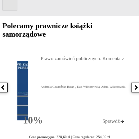
Kolejny slide
Polecamy prawnicze książki
samorządowe
Przejdź do: Prawo zamówień publicznych. Komentarz, Andrzela G
Prawo zamówień publicznych. Komentarz
Andrzela Gawrońska-Baran , Ewa Wiktorowska, Adam Wiktorowski
Poprzednia książka
N
10%
Sprawdź
Rabatu
Cena promocyjna: 228,60 zł |
Cena regularna: 254,00 zł