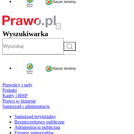
Nasze serwisy
Wyszukiwarka
Szukaj
Nasze serwisy
Prawnicy i sądy
Podatki
Kadry i BHP
Prawo w biznesie
Samorząd i administracja
Samorząd terytorialny
Bezpieczeństwo publiczne
Administracja publiczna
Finanse samorządów