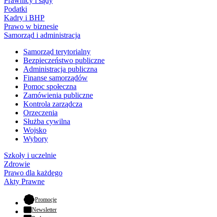
Prawnicy i sądy
Podatki
Kadry i BHP
Prawo w biznesie
Samorząd i administracja
Samorząd terytorialny
Bezpieczeństwo publiczne
Administracja publiczna
Finanse samorządów
Pomoc społeczna
Zamówienia publiczne
Kontrola zarządcza
Orzeczenia
Służba cywilna
Wojsko
Wybory
Szkoły i uczelnie
Zdrowie
Prawo dla każdego
Akty Prawne
- otwiera się w nowej karcie
Promocje
Newsletter