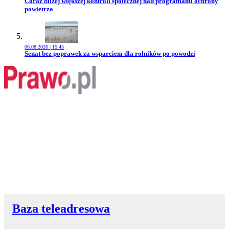
Przejdź do artykułu:
Coraz bliżej większej kontroli społecznej nad programami ochrony
powietrza
06.08.2026 | 15:45
Przejdź do artykułu:
Senat bez poprawek za wsparciem dla rolników po powodzi
Baza teleadresowa