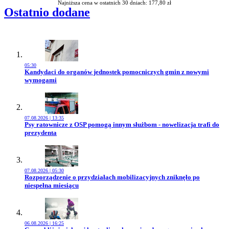
Najniższa cena w ostatnich 30 dniach: 177,80 zł
Ostatnio dodane
05:30
Przejdź do artykułu:
Kandydaci do organów jednostek pomocniczych gmin z nowymi
wymogami
07.08.2026 | 13:35
Przejdź do artykułu:
Psy ratownicze z OSP pomogą innym służbom - nowelizacja trafi do
prezydenta
07.08.2026 | 05:30
Przejdź do artykułu:
Rozporządzenie o przydziałach mobilizacyjnych zniknęło po
niespełna miesiącu
06.08.2026 | 16:25