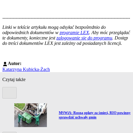
--------------------------------------------------------------------------------------
--------------------------------------------------------
Linki w tekście artykułu mogą odsyłać bezpośrednio do
odpowiednich dokumentów w
programie LEX
. Aby móc przeglądać
te dokumenty, konieczne jest
zalogowanie się do programu
. Dostęp
do treści dokumentów LEX jest zależny od posiadanych licencji.
Autor:
Katarzyna Kubicka-Żach
Czytaj także
Poprzedni slide
Przejdź do artykułu:
MSWiA: Rosną opłaty za śmieci, RIO powinny
sprawdzić uchwały gmin