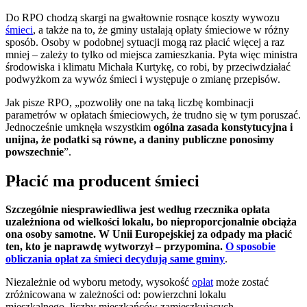
Do RPO chodzą skargi na gwałtownie rosnące koszty wywozu
śmieci
, a także na to, że gminy ustalają opłaty śmieciowe w różny
sposób. Osoby w podobnej sytuacji mogą raz płacić więcej a raz
mniej – zależy to tylko od miejsca zamieszkania. Pyta więc ministra
środowiska i klimatu Michała Kurtykę, co robi, by przeciwdziałać
podwyżkom za wywóz śmieci i występuje o zmianę przepisów.
Jak pisze RPO, „pozwoliły one na taką liczbę kombinacji
parametrów w opłatach śmieciowych, że trudno się w tym poruszać.
Jednocześnie umknęła wszystkim
ogólna zasada konstytucyjna i
unijna, że podatki są równe, a daniny publiczne ponosimy
powszechnie
”.
Płacić ma producent śmieci
Szczególnie niesprawiedliwa jest według rzecznika
opłata
uzależniona od wielkości lokalu
, bo
nieproporcjonalnie obciąża
ona osoby samotne
. W Unii Europejskiej za odpady ma płacić
ten, kto je naprawdę wytworzył – przypomina.
O sposobie
obliczania opłat za śmieci decydują same gminy
.
Niezależnie od wyboru metody, wysokość
opłat
może zostać
zróżnicowana w zależności od: powierzchni lokalu
mieszkalnego, liczby mieszkańców zamieszkujących