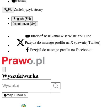
Podcasty
Zmień język - bieżący:
Zmień język strony
PL
English (EN)
Українська (UA)
Odwiedź nasz kanał w serwisie YouTube
Youtube - otwiera się w nowej karcie
Przejdź do naszego profilu na X (dawniej Twitter)
X - otwiera się w nowej karcie
Przejdź do naszego profilu na Facebooku
Facebook - otwiera się w nowej karcie
Wyszukiwarka
Szukaj
Moje Prawo.pl
- rejestracja i logowanie do serwisu