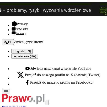
- otwiera się w nowej karcie
Promocje
Newsletter
Podcasty
Zmień język - bieżący:
Zmień język strony
PL
English (EN)
Українська (UA)
Odwiedź nasz kanał w serwisie YouTube
Youtube - otwiera się w nowej karcie
Przejdź do naszego profilu na X (dawniej Twitter)
X - otwiera się w nowej karcie
Przejdź do naszego profilu na Facebooku
Facebook - otwiera się w nowej karcie