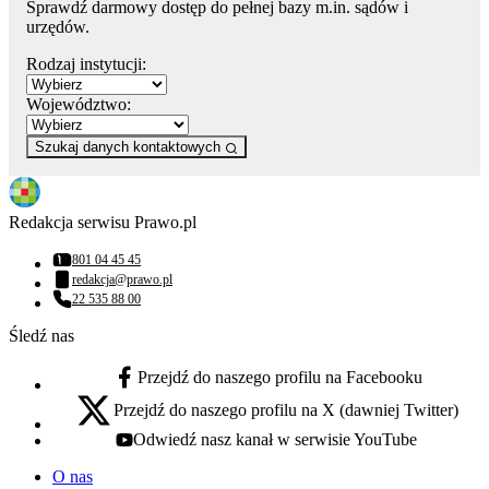
Sprawdź darmowy dostęp do pełnej bazy m.in. sądów i
urzędów.
Rodzaj instytucji:
Województwo:
Szukaj danych kontaktowych
Redakcja serwisu Prawo.pl
801 04 45 45
Numer telefonu:
redakcja@prawo.pl
Adres email:
22 535 88 00
Numer telefonu:
Śledź nas
Przejdź do naszego profilu na Facebooku
facebook - otwiera się w nowej karcie
Przejdź do naszego profilu na X (dawniej Twitter)
x - otwiera się w nowej karcie
Odwiedź nasz kanał w serwisie YouTube
youtube - otwiera się w nowej karcie
O nas