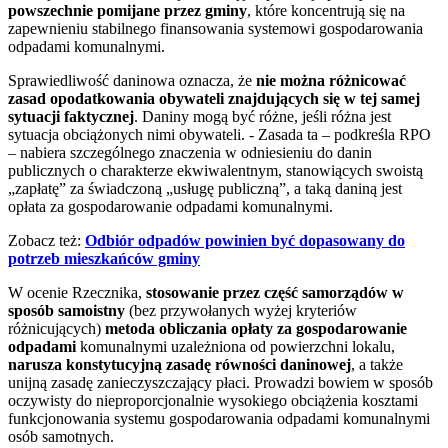
powszechnie pomijane przez gminy
, które koncentrują się na
zapewnieniu stabilnego finansowania systemowi gospodarowania
odpadami komunalnymi.
Sprawiedliwość daninowa oznacza, że
nie można różnicować
zasad opodatkowania obywateli znajdujących się w tej samej
sytuacji faktycznej
. Daniny mogą być różne, jeśli różna jest
sytuacja obciążonych nimi obywateli. - Zasada ta – podkreśla RPO
– nabiera szczególnego znaczenia w odniesieniu do danin
publicznych o charakterze ekwiwalentnym, stanowiących swoistą
„zapłatę” za świadczoną „usługę publiczną”, a taką daniną jest
opłata za gospodarowanie odpadami komunalnymi.
Zobacz też:
Odbiór odpadów powinien być dopasowany do
potrzeb mieszkańców gminy
W ocenie Rzecznika,
stosowanie przez część samorządów w
sposób samoistny
(bez przywołanych wyżej kryteriów
różnicujących)
metoda obliczania opłaty za gospodarowanie
odpadami
komunalnymi uzależniona od powierzchni lokalu,
narusza konstytucyjną zasadę równości daninowej
, a także
unijną zasadę zanieczyszczający płaci. Prowadzi bowiem w sposób
oczywisty do nieproporcjonalnie wysokiego obciążenia kosztami
funkcjonowania systemu gospodarowania odpadami komunalnymi
osób samotnych.