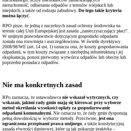
nieruchomość, odbierania odpadów z terenów wiejskich lub
miejskich, a także od rodzaju zabudowy.
Do tego takie kryteria
można łączyć
.
RPO pisze, że jedną z naczelnych zasad ochrony środowiska na
terenie całej Unii Europejskiej jest zasada „zanieczyszczający płaci”.
W unijnym prawodawstwie dotyczącym gospodarki odpadami
została ona rozwinięta i uszczegółowiona. W świetle dyrektywy
2008/98/WE (art. 14 ust. 1) oznacza ona, że koszty gospodarowania
odpadami, w tym koszty związane z niezbędną infrastrukturą i jej
eksploatacją, ponosi pierwotny wytwórca odpadów lub obecny lub
poprzedni posiadacz odpadów.
Nie ma konkretnych zasad
RPo zaznacza, że ustawodawca
nie wskazał wytycznych, czy
wskazań, jakimi rady gmin mają się kierować przy wyborze
metod określania wysokości opłaty za gospodarowanie
odpadami komunalnymi
. Nie oznacza to, że rady gmin dysponują
pełną dowolnością w wyborze metody. Przeciwnie,
jest ona
ograniczona przepisami prawa unijnego
, a także konstytucyjną
zasadą równości daninowej, które są jak pokazuje praktyka –