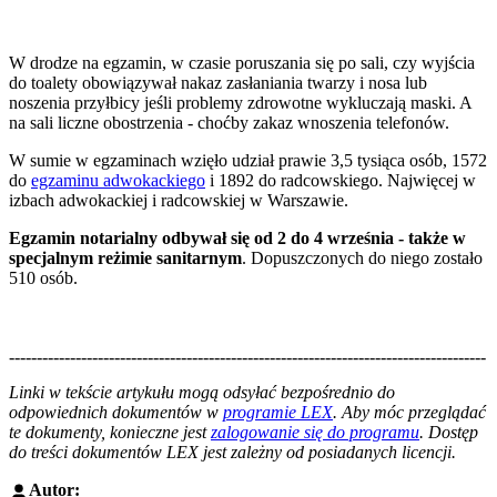
W drodze na egzamin, w czasie poruszania się po sali, czy wyjścia
do toalety obowiązywał nakaz zasłaniania twarzy i nosa lub
noszenia przyłbicy jeśli problemy zdrowotne wykluczają maski. A
na sali liczne obostrzenia - choćby zakaz wnoszenia telefonów.
W sumie w egzaminach wzięło udział prawie 3,5 tysiąca osób, 1572
do
egzaminu adwokackiego
i 1892 do radcowskiego. Najwięcej w
izbach adwokackiej i radcowskiej w Warszawie.
Egzamin notarialny odbywał się od 2 do 4 września - także w
specjalnym reżimie sanitarnym
. Dopuszczonych do niego zostało
510 osób.
--------------------------------------------------------------------------------------
--------------------------------------------------------
Linki w tekście artykułu mogą odsyłać bezpośrednio do
odpowiednich dokumentów w
programie LEX
. Aby móc przeglądać
te dokumenty, konieczne jest
zalogowanie się do programu
. Dostęp
do treści dokumentów LEX jest zależny od posiadanych licencji.
Autor: