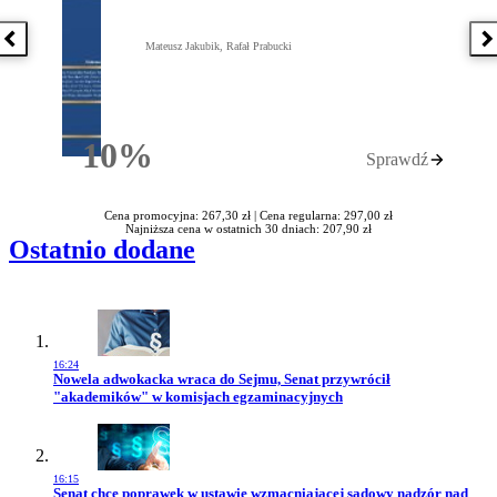
Poprzednia książka
N
Mateusz Jakubik, Rafał Prabucki
10%
Sprawdź
Rabatu
Cena promocyjna: 267,30 zł |
Cena regularna: 297,00 zł
Najniższa cena w ostatnich 30 dniach: 207,90 zł
Ostatnio dodane
16:24
Przejdź do artykułu:
Nowela adwokacka wraca do Sejmu, Senat przywrócił
"akademików" w komisjach egzaminacyjnych
16:15
Przejdź do artykułu:
Senat chce poprawek w ustawie wzmacniającej sądowy nadzór nad