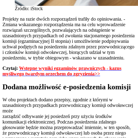
Źródło: iStock
Projekty na razie dwóch rozporządzeń trafiły do opiniowania. -
Zmiana wskazanego rozporządzenia ma na celu wprowadzenie
rozwiązań szczególnych, pozwalających na odstąpienie w
uzasadnionych przypadkach od zwołania stacjonarnego posiedzenia
komisji (egzaminacyjnej II stopnia) i umożliwienie podpisywania
uchwał podjętych na posiedzeniu zdalnym przez przewodniczącego
i członków komisji odwoławczej, biorących udział w tym
posiedzeniu, w trybie obiegowym - wskazano w uzasadnieniu.
Czytaj:
Wstępne wyniki egzaminów prawniczych - kazus
myśliwego twardym orzechem do zgryzienia>>
Dodana możliwość e-posiedzenia komisji
W obu projektach dodano przepisy, zgodnie z którymi w
uzasadnionych przypadkach przewodniczący komisji odwoławczej
może
zarządzić odbywanie jej posiedzeń przy użyciu środków
komunikacji elektronicznej. Podczas posiedzenia zdalnego
głosowanie będzie można przeprowadzać imiennie, w ten sposób,
że przewodniczący komisji odwoławczej lub osoba przez niego