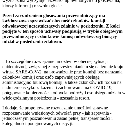
wyznaczona wyczytuje nazwiska uprawnionych do głosowania,
którzy informują o swoim głosie.
Przed zarządzeniem głosowania przewodniczący ma
każdorazowo sprawdzać obecność członków komisji
odwoławczej uczestniczących zdalnie w posiedzeniu. Z kolei
podjęte w ten sposób uchwały podpisują w trybie obiegowym
przewodniczący i członkowie komisji odwoławczej biorący
udział w posiedzeniu zdalnym.
- To szczególne rozwiązanie umożliwi w obecnej sytuacji
epidemicznej, związanej z rozprzestrzenianiem się na terenie kraju
wirusa SARS-CoV-2, na prowadzenie prac komisji bez narażania
członków komisji oraz osób zapewniających obsługę
administracyjno-biurową komisji, a także członków ich rodzin na
nadmierne ryzyko zakażenia i zachorowania na COVID-19,
potęgowane koniecznością odbycia podróży i osobistego udziału w
wielogodzinnym posiedzeniu - uzasadnia resort.
I dodaje, że proponowane rozwiązanie umożliwi sprawne
rozpoznawanie wniesionych odwołań przy - jak zapewnia -
jednoczesnym poszanowaniu zasad pełnej transparentności i
kolegialności podejmowanych decyzji.