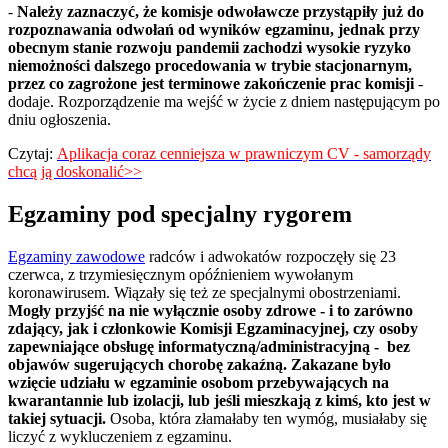
-
Należy zaznaczyć, że komisje odwoławcze przystąpiły już do
rozpoznawania odwołań od wyników egzaminu, jednak przy
obecnym stanie rozwoju pandemii zachodzi wysokie ryzyko
niemożności dalszego procedowania w trybie stacjonarnym,
przez co zagrożone jest terminowe zakończenie prac komisji
-
dodaje. Rozporządzenie ma wejść w życie z dniem następującym po
dniu ogłoszenia.
Czytaj:
Aplikacja coraz cenniejsza w prawniczym CV - samorządy
chcą ją doskonalić>>
Egzaminy pod specjalny rygorem
Egzaminy zawodowe
radców i adwokatów rozpoczęły się 23
czerwca, z trzymiesięcznym opóźnieniem wywołanym
koronawirusem. Wiązały się też ze specjalnymi obostrzeniami.
Mogły przyjść na nie wyłącznie osoby zdrowe - i to zarówno
zdający, jak i członkowie Komisji Egzaminacyjnej, czy osoby
zapewniające obsługę informatyczną/administracyjną - bez
objawów sugerujących chorobę zakaźną. Zakazane było
wzięcie udziału w egzaminie osobom przebywających na
kwarantannie lub izolacji, lub jeśli mieszkają z kimś, kto jest w
takiej sytuacji.
Osoba, która złamałaby ten wymóg, musiałaby się
liczyć z wykluczeniem z egzaminu.