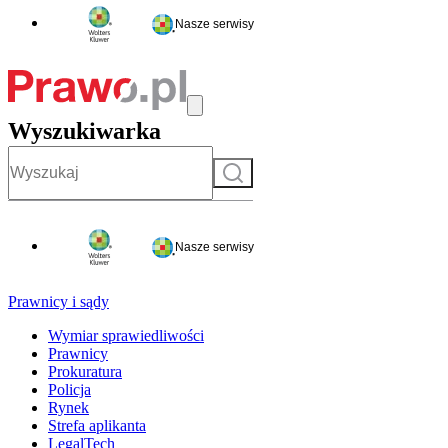
Nasze serwisy
Wyszukiwarka
Szukaj
Nasze serwisy
Prawnicy i sądy
Wymiar sprawiedliwości
Prawnicy
Prokuratura
Policja
Rynek
Strefa aplikanta
LegalTech