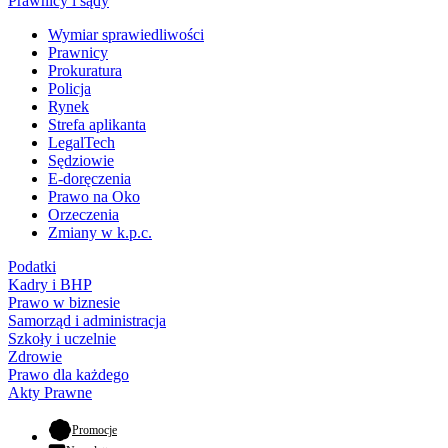
Prawnicy i sądy
Wymiar sprawiedliwości
Prawnicy
Prokuratura
Policja
Rynek
Strefa aplikanta
LegalTech
Sędziowie
E-doręczenia
Prawo na Oko
Orzeczenia
Zmiany w k.p.c.
Podatki
Kadry i BHP
Prawo w biznesie
Samorząd i administracja
Szkoły i uczelnie
Zdrowie
Prawo dla każdego
Akty Prawne
- otwiera się w nowej karcie
Promocje