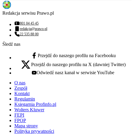
Redakcja serwisu Prawo.pl
801 04 45 45
Numer telefonu:
redakcja@prawo.pl
Adres email:
22 535 88 00
Numer telefonu:
Śledź nas
Przejdź do naszego profilu na Facebooku
facebook - otwiera się w nowej karcie
Przejdź do naszego profilu na X (dawniej Twitter)
x - otwiera się w nowej karcie
Odwiedź nasz kanał w serwisie YouTube
youtube - otwiera się w nowej karcie
O nas
Zespół
Kontakt
Regulamin
Księgarnia Profinfo.pl
Wolters Kluwer
FEPI
FPOP
Mapa strony
Polityka prywatności