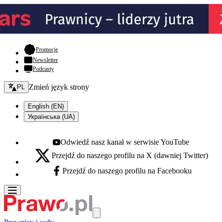
- otwiera się w nowej karcie
Promocje
Newsletter
Podcasty
Zmień język - bieżący:
Zmień język strony
PL
English (EN)
Українська (UA)
Odwiedź nasz kanał w serwisie YouTube
Youtube - otwiera się w nowej karcie
Przejdź do naszego profilu na X (dawniej Twitter)
X - otwiera się w nowej karcie
Przejdź do naszego profilu na Facebooku
Facebook - otwiera się w nowej karcie