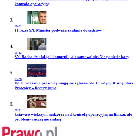
kontrolą operacyjną
08:01
Przejdź do artykułu:
I Prezes SN: Minister podważa zaufanie do sędziów
05:42
Przejdź do artykułu:
SN: Radca działał jak komornik, ale samowolnie. Nie poniesie kary
05:26
Przejdź do artykułu:
Do 20 września prawnicy mogą się zgłaszać do 15. edycji Rising Stars
Prawnicy – liderzy jutra
05:21
Przejdź do artykułu:
Ustawa o większym nadzorze nad kontrolą operacyjną na finiszu, ale
problemy raczej nie znikną