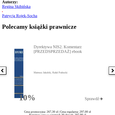
Autorzy:
Regina Skibińska
Patrycja Rojek-Socha
Polecamy książki prawnicze
Przejdź do: Dyrektywa NIS2. Komentarz [PRZEDSPRZEDAŻ] ebook,
Dyrektywa NIS2. Komentarz
[PRZEDSPRZEDAŻ] ebook
Poprzednia książka
N
Mateusz Jakubik, Rafał Prabucki
10%
Sprawdź
Rabatu
Cena promocyjna: 267,30 zł |
Cena regularna: 297,00 zł
Najniższa cena w ostatnich 30 dniach: 207,90 zł