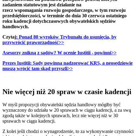
zadaniem statutowym jest działanie na
rzecz wspomagania rozwoju gospodarczego, w tym rozwoju
przedsiębiorczości, w terminie do dnia 30 czerwca ostatniego
roku kadencji dotychczasowych obywatelskich sędziów
handlowych.
Czytaj
: Ponad 80 wyroków Trybunału do usunięcia, by
przywrócić praworządność>>
Asesorzy znikną z sądów? W ocenie Iustitii - powinni>>
Prezes Iustitii: Sądy powinna nadzorować KRS, a neosędziowie
muszą wrócić tam skąd przyszli>>
Nie więcej niż 20 spraw w czasie kadencji
W myśl propozycji obywatelski sędzia handlowy mógłby być
wyznaczony do udziału w 20 sprawach w ciągu kadencji, a za swą
zgodą także w kolejnych sprawach, lecz nie więcej niż w 30
sprawach w ciągu kadencji.
Z kolei jeśli chodzi o wynagrodzenie, to za wykonywanie czynności