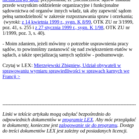
przede wszystkim oddzielenie organizacyjne i funkcjonalne
sądownictwa od organów innych władz, tak aby zapewnić sądom
pełną samodzielność w zakresie rozpoznawania spraw i orzekania;
(wyroki:
z 14 kwietnia 1999 r., sygn. K 8/99
, OTK ZU nr 3/1999,
poz. 41, s. 255 i
z 27 stycznia 1999 r., sygn. K 1/98
, OTK ZU nr
1/1999, poz. 3, s. 40).
- Moim zdaniem, jeżeli mówimy o potrzebie usprawnienia pracy
sądów, to powinniśmy zastanowić się nad zwiększeniem etatów w
sądach, a także specjalizacją samych sędziów - podsumowuje.
Czytaj w LEX:
Mierzejewski Zbigniew, Udział obywateli w
sprawowaniu wymiaru sprawiedliwości w sprawach karnych we
Francji >
--------------------------------------------------------------------------------------
--------------------------------------------------------
Linki w tekście artykułu mogą odsyłać bezpośrednio do
odpowiednich dokumentów w
programie LEX
. Aby móc przeglądać
te dokumenty, konieczne jest
zalogowanie się do programu
. Dostęp
do treści dokumentów LEX jest zależny od posiadanych licencji.