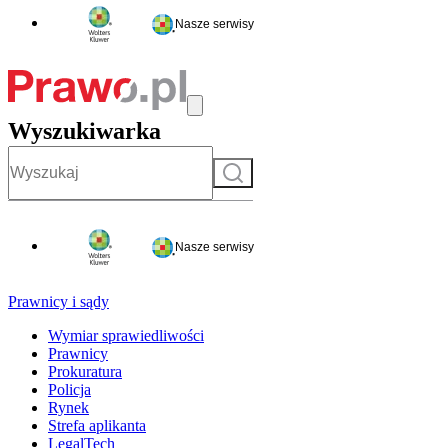
Nasze serwisy
Wyszukiwarka
Szukaj
Nasze serwisy
Prawnicy i sądy
Wymiar sprawiedliwości
Prawnicy
Prokuratura
Policja
Rynek
Strefa aplikanta
LegalTech