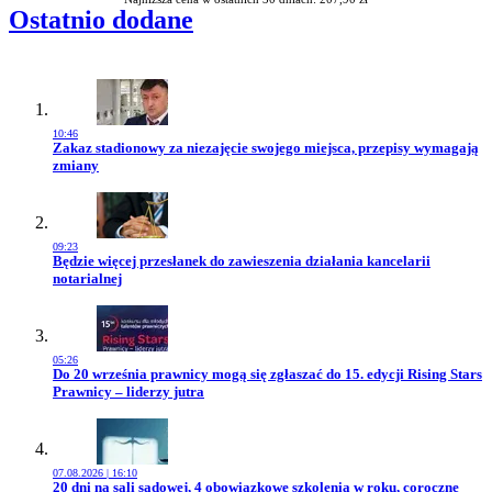
Ostatnio dodane
10:46
Przejdź do artykułu:
Zakaz stadionowy za niezajęcie swojego miejsca, przepisy wymagają
zmiany
09:23
Przejdź do artykułu:
Będzie więcej przesłanek do zawieszenia działania kancelarii
notarialnej
05:26
Przejdź do artykułu:
Do 20 września prawnicy mogą się zgłaszać do 15. edycji Rising Stars
Prawnicy – liderzy jutra
07.08.2026 | 16:10
Przejdź do artykułu:
20 dni na sali sądowej, 4 obowiązkowe szkolenia w roku, coroczne