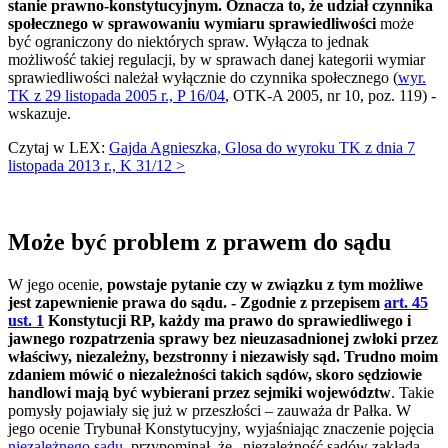
stanie prawno-konstytucyjnym. Oznacza to, że udział czynnika
społecznego w sprawowaniu wymiaru sprawiedliwości
może
być ograniczony do niektórych spraw. Wyłącza to jednak
możliwość takiej regulacji, by w sprawach danej kategorii wymiar
sprawiedliwości należał wyłącznie do czynnika społecznego (
wyr.
TK z 29 listopada 2005 r., P 16/04
, OTK-A 2005, nr 10, poz. 119) -
wskazuje.
Czytaj w LEX:
Gajda Agnieszka, Glosa do wyroku TK z dnia 7
listopada 2013 r., K 31/12 >
Może być problem z prawem do sądu
W jego ocenie,
powstaje pytanie czy w związku z tym możliwe
jest zapewnienie prawa do sądu. - Zgodnie z przepisem
art. 45
ust. 1
Konstytucji RP, każdy ma prawo do sprawiedliwego i
jawnego rozpatrzenia sprawy bez nieuzasadnionej zwłoki przez
właściwy, niezależny, bezstronny i niezawisły sąd. Trudno moim
zdaniem mówić o niezależności takich sądów, skoro sędziowie
handlowi mają być wybierani przez sejmiki województw
. Takie
pomysły pojawiały się już w przeszłości – zauważa dr Pałka. W
jego ocenie Trybunał Konstytucyjny, wyjaśniając znaczenie pojęcia
niezależnego sądu
, przypominał, że „niezależność sądów zakłada