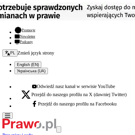
- otwiera się w nowej karcie
Promocje
Newsletter
Podcasty
Zmień język - bieżący:
Zmień język strony
PL
English (EN)
Українська (UA)
Odwiedź nasz kanał w serwisie YouTube
Youtube - otwiera się w nowej karcie
Przejdź do naszego profilu na X (dawniej Twitter)
X - otwiera się w nowej karcie
Przejdź do naszego profilu na Facebooku
Facebook - otwiera się w nowej karcie