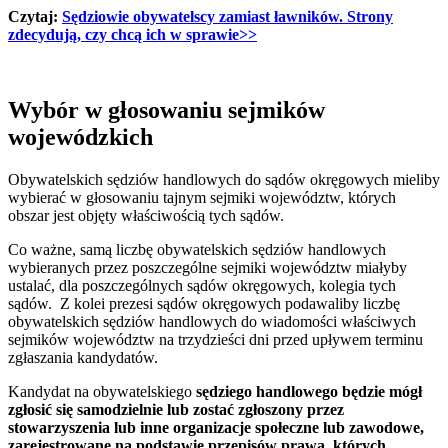
Czytaj:
Sędziowie obywatelscy zamiast ławników. Strony
zdecydują, czy chcą ich w sprawie>>
Wybór w głosowaniu sejmików
wojewódzkich
Obywatelskich sędziów handlowych do sądów okręgowych mieliby
wybierać w głosowaniu tajnym sejmiki województw, których
obszar jest objęty właściwością tych sądów.
Co ważne, samą liczbę obywatelskich sędziów handlowych
wybieranych przez poszczególne sejmiki województw miałyby
ustalać, dla poszczególnych sądów okręgowych, kolegia tych
sądów. Z kolei prezesi sądów okręgowych podawaliby liczbę
obywatelskich sędziów handlowych do wiadomości właściwych
sejmików województw na trzydzieści dni przed upływem terminu
zgłaszania kandydatów.
Kandydat na obywatelskiego
sędziego handlowego będzie mógł
zgłosić się samodzielnie lub zostać zgłoszony przez
stowarzyszenia lub inne organizacje społeczne lub zawodowe,
zarejestrowane na podstawie przepisów prawa, których