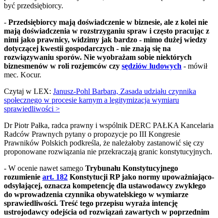
być przedsiębiorcy.
-
Przedsiębiorcy mają doświadczenie w biznesie, ale z kolei nie
mają doświadczenia w rozstrzyganiu spraw i często pracując z
nimi jako prawnicy, widzimy jak bardzo - mimo dużej wiedzy
dotyczącej kwestii gospodarczych - nie znają się na
rozwiązywaniu sporów. Nie wyobrażam sobie niektórych
biznesmenów w roli rozjemców czy
sędziów ludowych
- mówił
mec. Kocur.
Czytaj w LEX:
Janusz-Pohl Barbara, Zasada udziału czynnika
społecznego w procesie karnym a legitymizacja wymiaru
sprawiedliwości >
Dr Piotr Pałka, radca prawny i wspólnik DERC PAŁKA Kancelaria
Radców Prawnych pytany o propozycje po III Kongresie
Prawników Polskich podkreśla, że należałoby zastanowić się czy
proponowane rozwiązania nie przekraczają granic konstytucyjnych.
- W ocenie nawet samego
Trybunału Konstytucyjnego
rozumienie
art. 182
Konstytucji RP jako normy upoważniająco-
odsyłającej, oznacza kompetencję dla ustawodawcy zwykłego
do wprowadzenia czynnika obywatelskiego w wymiarze
sprawiedliwości. Treść tego przepisu wyraża intencję
ustrojodawcy odejścia od rozwiązań zawartych w poprzednim