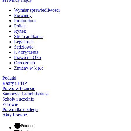
Prawnicy i sądy
Wymiar sprawiedliwości
Prawnicy
Prokuratura
Policja
Rynek
Strefa aplikanta
LegalTech
Sędziowie
E-doręczenia
Prawo na Oko
Orzeczenia
Zmiany w k.p.c.
Podatki
Kadry i BHP
Prawo w biznesie
Samorząd i administracja
Szkoły i uczelnie
Zdrowie
Prawo dla każdego
Akty Prawne
- otwiera się w nowej karcie
Promocje