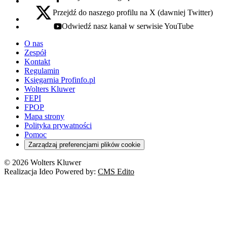
facebook - otwiera się w nowej karcie
Przejdź do naszego profilu na X (dawniej Twitter)
x - otwiera się w nowej karcie
Odwiedź nasz kanał w serwisie YouTube
youtube - otwiera się w nowej karcie
O nas
Zespół
Kontakt
Regulamin
Księgarnia Profinfo.pl
Wolters Kluwer
FEPI
FPOP
Mapa strony
Polityka prywatności
Pomoc
Zarządzaj preferencjami plików cookie
© 2026 Wolters Kluwer
Realizacja Ideo Powered by:
CMS Edito