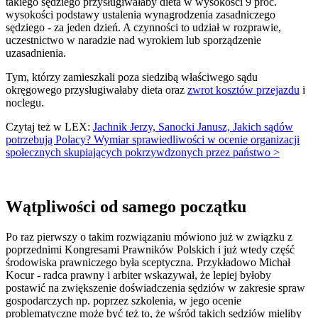
takiego sędziego przysługiwałaby dieta w wysokości 9 proc.
wysokości podstawy ustalenia wynagrodzenia zasadniczego
sędziego - za jeden dzień. A czynności to udział w rozprawie,
uczestnictwo w naradzie nad wyrokiem lub sporządzenie
uzasadnienia.
Tym, którzy zamieszkali poza siedzibą właściwego sądu
okręgowego przysługiwałaby dieta oraz
zwrot kosztów przejazdu
i
noclegu.
Czytaj też w LEX:
Jachnik Jerzy, Sanocki Janusz, Jakich sądów
potrzebują Polacy? Wymiar sprawiedliwości w ocenie organizacji
społecznych skupiających pokrzywdzonych przez państwo >
Wątpliwości od samego początku
Po raz pierwszy o takim rozwiązaniu mówiono już w związku z
poprzednimi Kongresami Prawników Polskich i już wtedy część
środowiska prawniczego była sceptyczna. Przykładowo Michał
Kocur - radca prawny i arbiter wskazywał, że lepiej byłoby
postawić na zwiększenie doświadczenia sędziów w zakresie spraw
gospodarczych np. poprzez szkolenia, w jego ocenie
problematyczne może być też to, że wśród takich sędziów mieliby