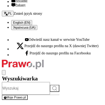
Newsletter
Podcasty
Zmień język - bieżący:
Zmień język strony
PL
English (EN)
Українська (UA)
Odwiedź nasz kanał w serwisie YouTube
Youtube - otwiera się w nowej karcie
Przejdź do naszego profilu na X (dawniej Twitter)
X - otwiera się w nowej karcie
Przejdź do naszego profilu na Facebooku
Facebook - otwiera się w nowej karcie
Wyszukiwarka
Szukaj
Moje Prawo.pl
- rejestracja i logowanie do serwisu