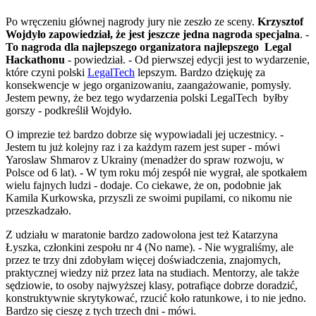
Po wręczeniu głównej nagrody jury nie zeszło ze sceny.
Krzysztof
Wojdyło zapowiedział, że jest jeszcze jedna nagroda specjalna
. -
To nagroda dla najlepszego organizatora najlepszego Legal
Hackathonu
- powiedział. - Od pierwszej edycji jest to wydarzenie,
które czyni polski
LegalTech
lepszym. Bardzo dziękuję za
konsekwencje w jego organizowaniu, zaangażowanie, pomysły.
Jestem pewny, że bez tego wydarzenia polski LegalTech byłby
gorszy - podkreślił Wojdyło.
O imprezie też bardzo dobrze się wypowiadali jej uczestnicy. -
Jestem tu już kolejny raz i za każdym razem jest super - mówi
Yaroslaw Shmarov z Ukrainy (menadżer do spraw rozwoju, w
Polsce od 6 lat). - W tym roku mój zespół nie wygrał, ale spotkałem
wielu fajnych ludzi - dodaje. Co ciekawe, że on, podobnie jak
Kamila Kurkowska, przyszli ze swoimi pupilami, co nikomu nie
przeszkadzało.
Z udziału w maratonie bardzo zadowolona jest też Katarzyna
Łyszka, członkini zespołu nr 4 (No name). - Nie wygraliśmy, ale
przez te trzy dni zdobyłam więcej doświadczenia, znajomych,
praktycznej wiedzy niż przez lata na studiach. Mentorzy, ale także
sędziowie, to osoby najwyższej klasy, potrafiące dobrze doradzić,
konstruktywnie skrytykować, rzucić koło ratunkowe, i to nie jedno.
Bardzo się cieszę z tych trzech dni - mówi.