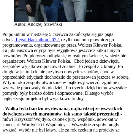
Autor: Andrzej Stawiński
Po południu w niedzielę 5 czerwca zakończyła się już piąta
edycja
Legal Hackathon 2022
, czyli maratonu prawniczego
programowania, organizowanego przez Wolters Kluwer Polska.
Ta jubileuszowa edycja była wyjątkowa jeszcze z kilku innych
powodów. Po pierwsze odbyła się w realnym świecie, w siedzibie
organizatora Wolters Kluwer Polska. Choć jeden z dziewięciu
zespołów wyjątkowo pracował zdalnie. To zespół z Ukrainy. Po
drugie w jej trakcie nie przybyło nowych zespołów, choć w
poprzednich edycjach dochodziło do przetasowań jeszcze w sobotę.
W tym roku zespoły utworzone w piątkowy wieczór zgodnie i
wytrwale pracowały do niedzieli. Po trzecie dzięki temu wszystkie
pomysły były bardzo dobre i dopracowane. Dlatego wybór
najlepszego projektu był wyjątkowo trudny.
-
Walka była bardzo wyrównana, najbardziej ze wszystkich
dotychczasowych maratonów, tak samo jakość prezentacji
-
mówi Krzysztof Wojdyło, członek jury, wspólnik, adwokat w
kancelarii Wardyński i Wspólnicy. - Wszystkie zespoły mogły
wygrać, wybór nie był łatwy, ale za rok czekam na projekty ze