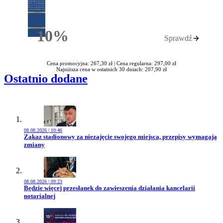
10%
Sprawdź
Rabatu
Cena promocyjna: 267,30 zł |
Cena regularna: 297,00 zł
Najniższa cena w ostatnich 30 dniach: 207,90 zł
Ostatnio dodane
08.08.2026 | 10:46
Przejdź do artykułu:
Zakaz stadionowy za niezajęcie swojego miejsca, przepisy wymagają
zmiany
08.08.2026 | 09:23
Przejdź do artykułu:
Będzie więcej przesłanek do zawieszenia działania kancelarii
notarialnej