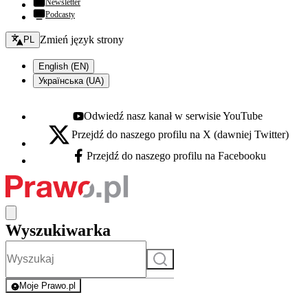
Newsletter
Podcasty
Zmień język - bieżący:
Zmień język strony
PL
English (EN)
Українська (UA)
Odwiedź nasz kanał w serwisie YouTube
Youtube - otwiera się w nowej karcie
Przejdź do naszego profilu na X (dawniej Twitter)
X - otwiera się w nowej karcie
Przejdź do naszego profilu na Facebooku
Facebook - otwiera się w nowej karcie
Wyszukiwarka
Szukaj
Moje Prawo.pl
- rejestracja i logowanie do serwisu