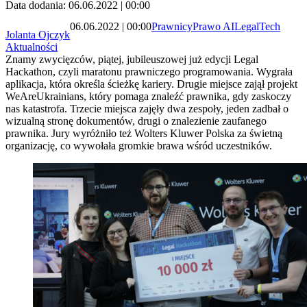
Data dodania: 06.06.2022 | 00:00
06.06.2022 | 00:00
Prawnicy
Prawo AI
LegalTech
Jolanta Ojczyk
Aktualności
Znamy zwycięzców, piątej, jubileuszowej już edycji Legal
Hackathon, czyli maratonu prawniczego programowania. Wygrała
aplikacja, która określa ścieżkę kariery. Drugie miejsce zajął projekt
WeAreUkrainians, który pomaga znaleźć prawnika, gdy zaskoczy
nas katastrofa. Trzecie miejsca zajęły dwa zespoły, jeden zadbał o
wizualną stronę dokumentów, drugi o znalezienie zaufanego
prawnika. Jury wyróżniło też Wolters Kluwer Polska za świetną
organizację, co wywołała gromkie brawa wśród uczestników.