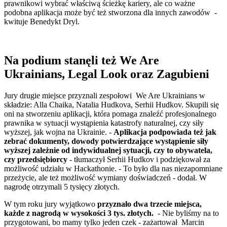
prawnikowi wybrać właściwą ścieżkę kariery, ale co ważne
podobna aplikacja może być też stworzona dla innych zawodów -
kwituje Benedykt Dryl.
Na podium stanęli też We Are
Ukrainians,
Legal Look oraz Zagubieni
Jury drugie miejsce przyznali zespołowi We Are Ukrainians w
składzie: Alla Chaika, Natalia Hudkova, Serhii Hudkov. Skupili się
oni na stworzeniu aplikacji, która pomaga znaleźć profesjonalnego
prawnika w sytuacji wystąpienia katastrofy naturalnej, czy siły
wyższej, jak wojna na Ukrainie. -
Aplikacja podpowiada też jak
zebrać dokumenty, dowody potwierdzające wystąpienie siły
wyższej zależnie od indywidualnej sytuacji, czy to obywatela,
czy przedsiębiorcy
- tłumaczył Serhii Hudkov i podziękował za
możliwość udziału w Hackathonie. - To było dla nas niezapomniane
przeżycie, ale też możliwość wymiany doświadczeń - dodał. W
nagrodę otrzymali 5 tysięcy złotych.
W tym roku jury wyjątkowo
przyznało dwa trzecie miejsca,
każde z nagrodą w wysokości 3 tys. złotych.
- Nie byliśmy na to
przygotowani, bo mamy tylko jeden czek - zażartował Marcin