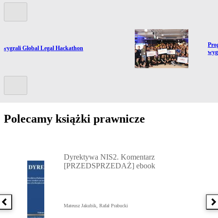
Poprzedni slide
Prze
Pro
ź do artykułu:
y wygrali Global Legal Hackathon
wyg
Kolejny slide
Polecamy książki prawnicze
Przejdź do: Dyrektywa NIS2. Komentarz [PRZEDSPRZEDAŻ] ebook,
Dyrektywa NIS2. Komentarz
[PRZEDSPRZEDAŻ] ebook
Poprzednia książka
N
Mateusz Jakubik, Rafał Prabucki