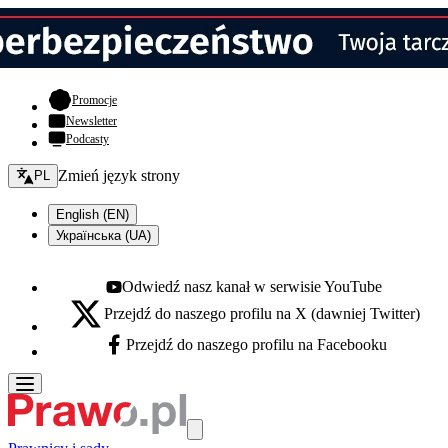
- otwiera się w nowej karcie
Promocje
Newsletter
Podcasty
Zmień język - bieżący:
Zmień język strony
PL
English (EN)
Українська (UA)
Odwiedź nasz kanał w serwisie YouTube
Youtube - otwiera się w nowej karcie
Przejdź do naszego profilu na X (dawniej Twitter)
X - otwiera się w nowej karcie
Przejdź do naszego profilu na Facebooku
Facebook - otwiera się w nowej karcie