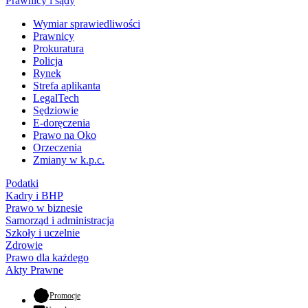
Prawnicy i sądy
Wymiar sprawiedliwości
Prawnicy
Prokuratura
Policja
Rynek
Strefa aplikanta
LegalTech
Sędziowie
E-doręczenia
Prawo na Oko
Orzeczenia
Zmiany w k.p.c.
Podatki
Kadry i BHP
Prawo w biznesie
Samorząd i administracja
Szkoły i uczelnie
Zdrowie
Prawo dla każdego
Akty Prawne
- otwiera się w nowej karcie
Promocje