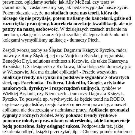
prawnicze, oglądamy seriale, jak Ally McBeal, czy teraz w
Garniturach, i zastanawiamy się, jak będzie wyglądać nasze życie.
Potem okazuje się, że
na studiach uczą nas teorii, która do
niczego się nie przydaje, potem trafiamy do kancelarii, gdzie od
razu ciężko pracujemy, kancelaria oczekuje kwalifikacji, ale nie
patrzy na naszą osobowość
. W dzisiejszych czasach trafienie na
mentora, relację mistrz-uczeń jest rzadkie, dlatego z koleżankami i
kolegami wymyśliliśmy aplikację - tłumaczy Piech.
Zespół tworzą osoby ze Śląska: Dagmara Księżyk-Ryczko, radca
prawny z Rudy Śląskiej, jej mąż Wojciech Ryczko, programista,
Benedykt Dryl, solutions architect z Katowic, ale także Katarzyna
Kozińska, UX designerka z Krakowa, która dołączyła do reszty już
w Warszawie. Jak ma działać aplikacja? - Przede wszystkim
analizuje trendy na rynku na podstawie sygnałów z otwartych
sieci, np. Facebooka, Twittera, LinkedIn, Google, artykułów
naukowych, dyrektyw i rozporządzeń unijnych
, rynków w
Wielkiej Brytanii, czy Niemczech - tłumaczy Dagmara Księżyk-
Ryczko. To pozwala np. wychwycić, że będzie trend na RODO,
czy teraz sygnalistów, czego świeżo upieczeni prawnicy, a nawet
aplikanci nie dostrzegają w nadmiarze pracy.
Aplikacja gromadzi
sygnały z różnych źródeł, żeby pokazać trendy rynkowe -
pomocne młodym prawnikom w określeniu, jakie kompetencje
będą potrzebne, żeby osiągnąć sukces.
Podpowiada też, jakie
szkolenia odbyć, książki przeczytać, itp. - Chcemy pomóc młodemu