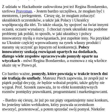
Z udziału w Hackathonie zadowolona jest też Regina Bondarenko,
szefowa
Pravoman
. - Jestem bardzo szczęśliwa, że mogłam być i
mentorem, i prelegentem. Cieszę się, że mogłam zobaczyć
ukraińskich uczestników, a także jak Polacy i Ukraińcy
współpracują dla idei. To także okazja, by spojrzeć na świat innymi
oczami, oczami wynalazcy. I chociaż rynek ukraiński ma podobne
problemy jak polski, to sposób, w jaki ukraińscy i polscy
innowatorzy myślą o rozwiązaniach, jest zupełnie inny. Na przykład
na Ukrainie częściej wprowadzamy na rynek własny produkt i
staramy się uczynić go lepszym od konkurencji.
Polscy
innowatorzy szukają rozwiązań opartych na dodatkach,
dlatego wiele zespołów opracowywało pomysły oparte na
wtyczkach
- mówi Regina Bondarenko, a rozmowa z nią wkrótce
ukaże się w Prawo.pl.
Co bardzo ważne,
pomysły, które powstają w trakcie trzech dni
nie trafiają do szuflady
. Mateusz Piech zapewnia, że zespół już w
piątek podjął decyzję, że będzie wdrażał projekt, także gdyby nie
wygrał. Prof. Szostek zauważa, że to efekt konstruktywnych
rozmów pomiędzy prawnikami, programistami i marketingowcami.
- Bardzo się cieszę, że już po raz piąty organizujemy nasz konkurs,
bo jesteśmy takim wehikułem, który pozwala uczestnikom
stworzyć, przetestować, a potem sprzedać swój pomysł. Niektóre