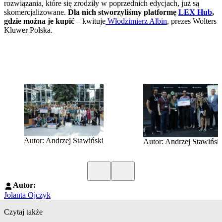
rozwiązania, które się zrodziły w poprzednich edycjach, już są
skomercjalizowane.
Dla nich stworzyliśmy platformę
LEX Hub
,
gdzie można je kupić
– kwituje
Włodzimierz Albin
, prezes Wolters
Kluwer Polska.
Autor: Andrzej Stawiński
Autor: Andrzej Stawińsk
Poprzedni slide
Kolejny slide
Autor:
Jolanta Ojczyk
Czytaj także