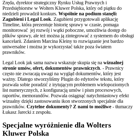
Zręda, dyrektor strategiczny Rynku Usług Prawnych i
Przedsiębiorstw w Wolters Kluwer Polska, który od piątku do
niedzieli prowadził konkurs.
Wspólnie na podium stanęli:
Zagubieni i Legal Look
. Zagubieni przygotowali aplikację
Timeline, która prezentuje historię sprawy w czasie, pomaga
monitorować jej rozwój i wątki poboczne, umożliwia dostęp do
plików sprawy, ale też można ją zintegrować z systemem do obsługi
kancelarii. Zdaniem Marcina Kleiny to rozwiązanie jest bardzo
uniwersalne i można je wykorzystać także poza światem
prawników.
Legal Look jak sama nazwa wskazuje skupia się na
wizualnej
stronie umów, ofert, dokumentów prawniczych
. - Prawnicy
często nie zwracają uwagi na wygląd dokumentów, który jest
ważny. Dlatego stworzyliśmy Plugin do edytorów tekstu, który
pozwala sobie poradzić z irytującym problemem wielopoziomych
list numerycznych, z konfiguracją umów i pism procesowych,
raportów, memorandów. Pozwala osiągnąć natychmiastowy efekt
wizualny dzięki zastosowaniu ikon stworzonych specjalnie dla
prawników.
Czytelne dokumenty? Z nami to możliwe
- tłumaczy
Łukasz Jarecki z zespołu.
Specjalne wyróżnienie dla Wolters
Kluwer Polska