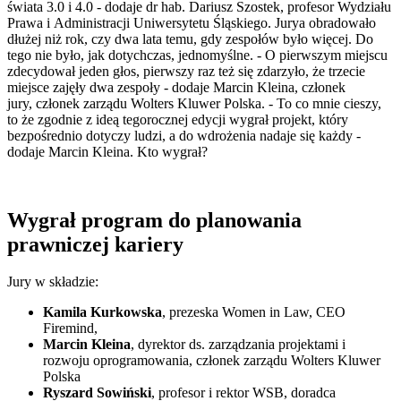
świata 3.0 i 4.0 - dodaje dr hab. Dariusz Szostek, profesor Wydziału
Prawa i Administracji Uniwersytetu Śląskiego. Jurya obradowało
dłużej niż rok, czy dwa lata temu, gdy zespołów było więcej. Do
tego nie było, jak dotychczas, jednomyślne. - O pierwszym miejscu
zdecydował jeden głos, pierwszy raz też się zdarzyło, że trzecie
miejsce zajęły dwa zespoły - dodaje Marcin Kleina, członek
jury, członek zarządu Wolters Kluwer Polska. - To co mnie cieszy,
to że zgodnie z ideą tegorocznej edycji wygrał projekt, który
bezpośrednio dotyczy ludzi, a do wdrożenia nadaje się każdy -
dodaje Marcin Kleina. Kto wygrał?
Wygrał program do planowania
prawniczej kariery
Jury w składzie:
Kamila Kurkowska
, prezeska Women in Law, CEO
Firemind,
Marcin Kleina
, dyrektor ds. zarządzania projektami i
rozwoju oprogramowania, członek zarządu Wolters Kluwer
Polska
Ryszard Sowiński
, profesor i rektor WSB, doradca