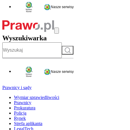
Nasze serwisy
Wyszukiwarka
Szukaj
Nasze serwisy
Prawnicy i sądy
Wymiar sprawiedliwości
Prawnicy
Prokuratura
Policja
Rynek
Strefa aplikanta
LegalTech