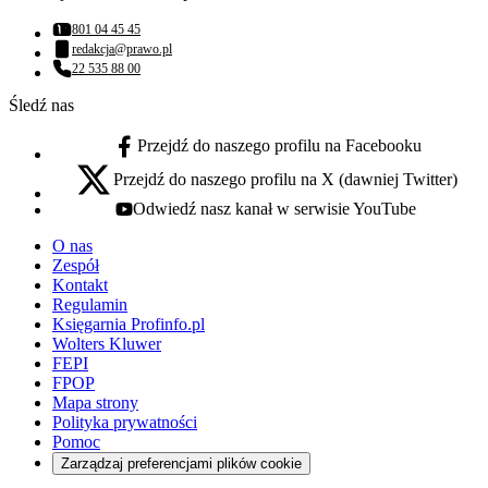
801 04 45 45
Numer telefonu:
redakcja@prawo.pl
Adres email:
22 535 88 00
Numer telefonu:
Śledź nas
Przejdź do naszego profilu na Facebooku
facebook - otwiera się w nowej karcie
Przejdź do naszego profilu na X (dawniej Twitter)
x - otwiera się w nowej karcie
Odwiedź nasz kanał w serwisie YouTube
youtube - otwiera się w nowej karcie
O nas
Zespół
Kontakt
Regulamin
Księgarnia Profinfo.pl
Wolters Kluwer
FEPI
FPOP
Mapa strony
Polityka prywatności
Pomoc
Zarządzaj preferencjami plików cookie