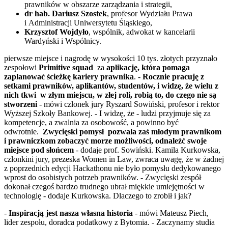
prawników w obszarze zarządzania i strategii,
dr hab. Dariusz Szostek
, profesor Wydziału Prawa
i Administracji Uniwersytetu Śląskiego,
Krzysztof Wojdyło
, wspólnik, adwokat w kancelarii
Wardyński i Wspólnicy.
pierwsze miejsce i nagrodę w wysokości 10 tys. złotych przyznało
zespołowi
Primitive squad
za
aplikację, która pomaga
zaplanować ścieżkę kariery prawnika
. -
Rocznie pracuję z
setkami prawników, aplikantów, studentów, i widzę, że wielu z
nich tkwi w złym miejscu, w złej roli, robią to, do czego nie są
stworzeni
- mówi członek jury Ryszard Sowiński, profesor i rektor
Wyższej Szkoły Bankowej. - I widzę, że - ludzi przyjmuje się za
kompetencje, a zwalnia za osobowość, a powinno być
odwrotnie.
Zwycięski pomysł pozwala zaś młodym prawnikom
i prawniczkom zobaczyć morze możliwości, odnaleźć swoje
miejsce pod słońcem
- dodaje prof. Sowiński. Kamila Kurkowska,
członkini jury, prezeska Women in Law, zwraca uwagę, że w żadnej
z poprzednich edycji Hackathonu nie było pomysłu dedykowanego
wprost do osobistych potrzeb prawników. - Zwycięski zespół
dokonał czegoś bardzo trudnego ubrał miękkie umiejętności w
technologię - dodaje Kurkowska. Dlaczego to zrobił i jak?
-
Inspiracją jest nasza własna historia
- mówi Mateusz Piech,
lider zespołu, doradca podatkowy z Bytomia. - Zaczynamy studia