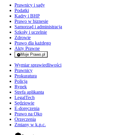
Prawnicy i sądy
Podatki
Kadry i BHP
Prawo w biznesie
Samorząd i administracja
Szkoły i uczelnie
Zdrowie
Prawo dla każdego
Akty Prawne
Moje Prawo.pl
- rejestracja i logowanie do serwisu
Wymiar sprawiedliwości
Prawnicy
Prokuratura
Policja
Rynek
Strefa aplikanta
LegalTech
Sędziowie
E-doręczenia
Prawo na Oko
Orzeczenia
Zmiany w k.p.c.