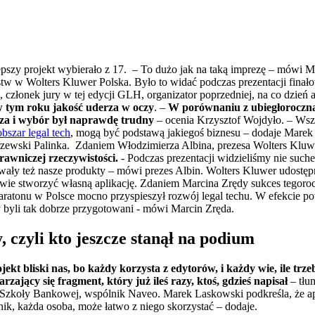
epszy projekt wybierało z 17. – To dużo jak na taką imprezę – mówi Ma
tw w Wolters Kluwer Polska. Było to widać podczas prezentacji finałow
 członek jury w tej edycji GLH, organizator poprzedniej, na co dzień 
 tym roku jakość uderza w oczy
. –
W porównaniu z ubiegłoroczną
sza i wybór był naprawdę trudny
– ocenia Krzysztof Wojdyło. – Wsz
obszar legal tech
, mogą być podstawą jakiegoś biznesu – dodaje Marek 
rzewski Palinka. Zdaniem Włodzimierza Albina, prezesa Wolters Kluw
rawniczej rzeczywistości.
- Podczas prezentacji widzieliśmy nie suche
wały też nasze produkty – mówi prezes Albin. Wolters Kluwer udost
tawie stworzyć własną aplikację. Zdaniem Marcina Zrędy sukces tegoroc
ratonu w Polsce mocno przyspieszył rozwój legal techu. W efekcie p
 byli tak dobrze przygotowani - mówi Marcin Zręda.
, czyli kto jeszcze stanął na podium
jekt bliski nas, bo każdy korzysta z edytorów, i każdy wie, ile tr
ający się fragment, który już ileś razy, ktoś, gdzieś napisał
– tłu
 Szkoły Bankowej, wspólnik Naveo. Marek Laskowski podkreśla, że ap
ik, każda osoba, może łatwo z niego skorzystać – dodaje.