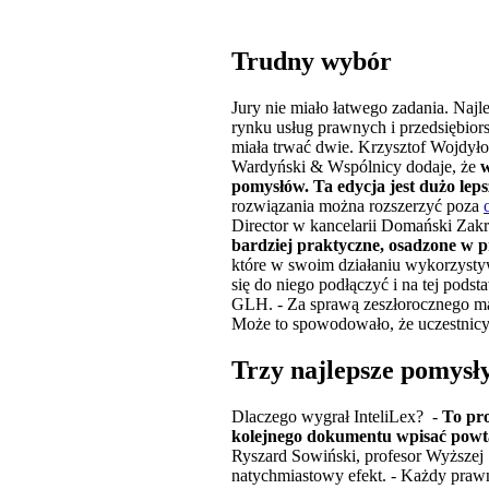
Trudny wybór
Jury nie miało łatwego zadania. Najl
rynku usług prawnych i przedsiębiors
miała trwać dwie. Krzysztof Wojdyło,
Wardyński & Wspólnicy dodaje, że
w
pomysłów. Ta edycja jest dużo lep
rozwiązania można rozszerzyć poza
Director w kancelarii Domański Zak
bardziej praktyczne, osadzone w p
które w swoim działaniu wykorzysty
się do niego podłączyć i na tej pods
GLH. - Za sprawą zeszłorocznego ma
Może to spowodowało, że uczestnicy
Trzy najlepsze pomysły
Dlaczego wygrał InteliLex? -
To pro
kolejnego dokumentu wpisać powtarz
Ryszard Sowiński, profesor Wyższej
natychmiastowy efekt. - Każdy prawn