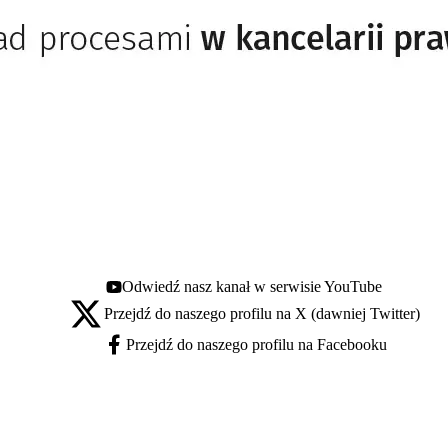
Odwiedź nasz kanał w serwisie YouTube
Youtube - otwiera się w nowej karcie
Przejdź do naszego profilu na X (dawniej Twitter)
X - otwiera się w nowej karcie
Przejdź do naszego profilu na Facebooku
Facebook - otwiera się w nowej karcie