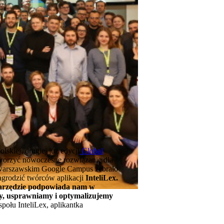
skiej, drugiej już edycji
Global
tworzyć nowoczesne rozwiązanie dla
arszawskim Google Campus zebrało
nagrodzić twórców aplikacji
InteliLex.
narzędzie podpowiada nam w
y, usprawniamy i optymalizujemy
połu InteliLex, aplikantka