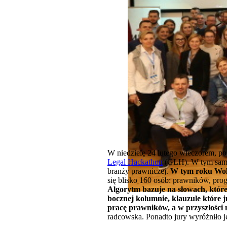
W niedzielę 24 lutego wieczorem, po 
Legal Hackathon
(GLH). W tym samym
branży prawniczej.
W tym roku Wolt
się blisko 160 osób: prawników, prog
Algorytm bazuje na słowach, któr
bocznej kolumnie, klauzule które ju
pracę prawników, a w przyszłości n
radcowska. Ponadto jury wyróżniło j