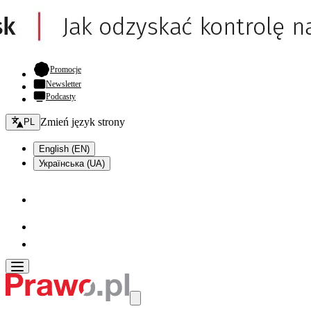
- otwiera się w nowej karcie
Promocje
Newsletter
Podcasty
Zmień język - bieżący:
Zmień język strony
PL
English (EN)
Українська (UA)