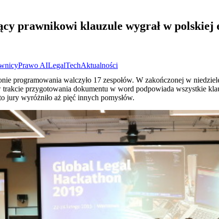
y prawnikowi klauzule wygrał w polskiej e
wnicy
Prawo AI
LegalTech
Aktualności
nie programowania walczyło 17 zespołów. W zakończonej w niedziel
a w trakcie przygotowania dokumentu w word podpowiada wszystkie kla
o jury wyróżniło aż pięć innych pomysłów.