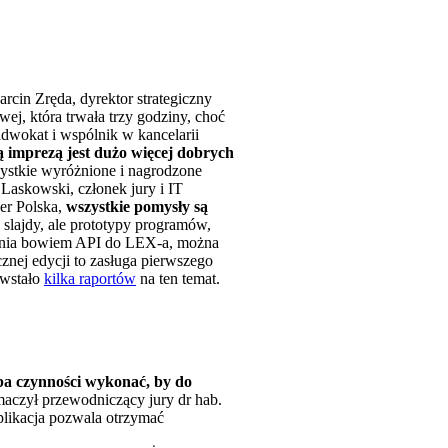
rcin Zręda, dyrektor strategiczny
ej, która trwała trzy godziny, choć
adwokat i wspólnik w kancelarii
 imprezą jest dużo więcej dobrych
ystkie wyróżnione i nagrodzone
Laskowski, członek jury i IT
er Polska,
wszystkie pomysły są
 slajdy, ale prototypy programów,
ępnia bowiem API do LEX-a, można
znej edycji to zasługa pierwszego
owstało
kilka raportów
na ten temat.
zeba czynności wykonać, by do
maczył przewodniczący jury dr hab.
likacja pozwala otrzymać