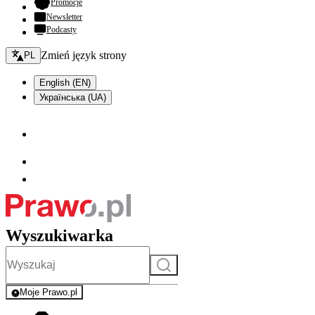
- otwiera się w nowej karcie
Promocje
Newsletter
Podcasty
Zmień język - bieżący:
Zmień język strony
PL
English (EN)
Українська (UA)
Wyszukiwarka
Szukaj
Moje Prawo.pl
- rejestracja i logowanie do serwisu