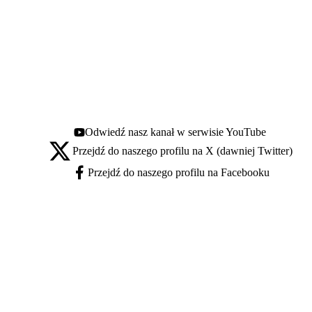
Odwiedź nasz kanał w serwisie YouTube
Youtube - otwiera się w nowej karcie
Przejdź do naszego profilu na X (dawniej Twitter)
X - otwiera się w nowej karcie
Przejdź do naszego profilu na Facebooku
Facebook - otwiera się w nowej karcie