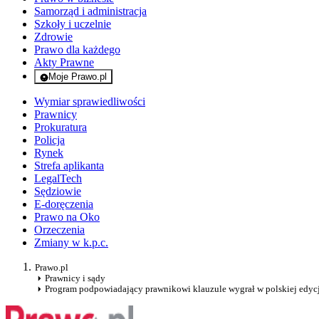
Samorząd i administracja
Szkoły i uczelnie
Zdrowie
Prawo dla każdego
Akty Prawne
Moje Prawo.pl
- rejestracja i logowanie do serwisu
Wymiar sprawiedliwości
Prawnicy
Prokuratura
Policja
Rynek
Strefa aplikanta
LegalTech
Sędziowie
E-doręczenia
Prawo na Oko
Orzeczenia
Zmiany w k.p.c.
Prawo.pl
Prawnicy i sądy
Program podpowiadający prawnikowi klauzule wygrał w polskiej edyc