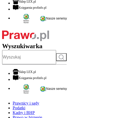
otwiera się w nowej karcie
Sklep LEX.pl
otwiera się w nowej karcie
Księgarnia profinfo.pl
Nasze serwisy
Wyszukiwarka
Szukaj
otwiera się w nowej karcie
Sklep LEX.pl
otwiera się w nowej karcie
Księgarnia profinfo.pl
Nasze serwisy
Prawnicy i sądy
Podatki
Kadry i BHP
Prawo w biznesie