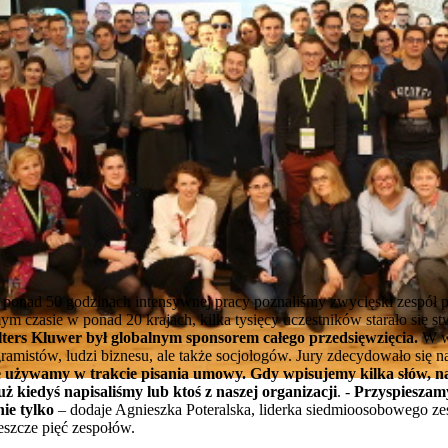
ponad 50 godzinach intensywnej pracy poznaliśmy zwycięski zespół pol
 czasie w ponad 20 krajach, kilka tysięcy uczestników starało się s
ers Kluwer był globalnym sponsorem całego przedsięwzięcia.
W w
ramistów, ludzi biznesu, ale także socjologów. Jury zdecydowało się 
e używamy w trakcie pisania umowy. Gdy wpisujemy kilka słów, 
ż kiedyś napisaliśmy lub ktoś z naszej organizacji
. -
Przyspieszam
ie tylko
– dodaje Agnieszka Poteralska, liderka siedmioosobowego zes
eszcze pięć zespołów.