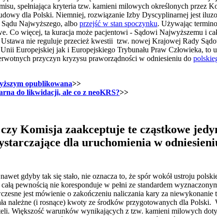
omisu, spełniająca kryteria tzw. kamieni milowych określonych przez 
wy dla Polski. Niemniej, rozwiązanie Izby Dyscyplinarnej jest iluzo
h Sądu Najwyższego, albo
przejść w stan spoczynku
. Używając termino
we. Co więcej, ta kuracja może pacjentowi - Sądowi Najwyższemu i 
ć. Ustawa nie reguluje przecież kwestii tzw. nowej Krajowej Rady Sąd
nii Europejskiej jak i Europejskiego Trybunału Praw Człowieka, to u
ierwotnych przyczyn kryzysu praworządności w odniesieniu do
polski
wyższym opublikowana
>>
rna do likwidacji, ale co z neoKRS?
>>
, czy Komisja zaakceptuje te cząstkowe jed
wystarczające dla uruchomienia w odniesieni
nawet gdyby tak się stało, nie oznacza to, że spór wokół ustroju pol
całą pewnością nie koresponduje w pełni ze standardem wyznaczonym
zesne jest mówienie o zakończeniu naliczania kary za niewykonanie
ała należne (i rosnące) kwoty ze środków przygotowanych dla Polski. 
teli. Większość warunków wynikających z tzw. kamieni milowych dot