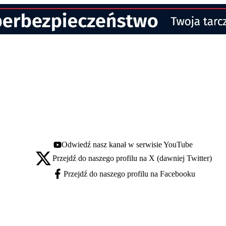
Odwiedź nasz kanał w serwisie YouTube
Youtube - otwiera się w nowej karcie
Przejdź do naszego profilu na X (dawniej Twitter)
X - otwiera się w nowej karcie
Przejdź do naszego profilu na Facebooku
Facebook - otwiera się w nowej karcie