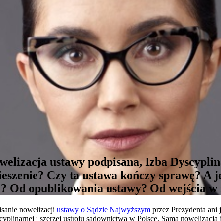
elizacja ustawy podpisana, Izba Dyscyplina
ieszenie? Czy ta ustawa kończy sprawę? A jeś
ie? Od opublikowania ustawy? Od wejścia w
sanie nowelizacji
ustawy o Sądzie Najwyższym
przez Prezydenta ani j
plinarnej i szerzej ustroju sądownictwa w Polsce. Sama nowelizacja j