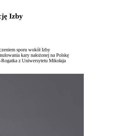
cję Izby
ńczeniem sporu wokół Izby
anulowania kary nałożonej na Polskę
a-Rogatka z Uniwersytetu Mikołaja