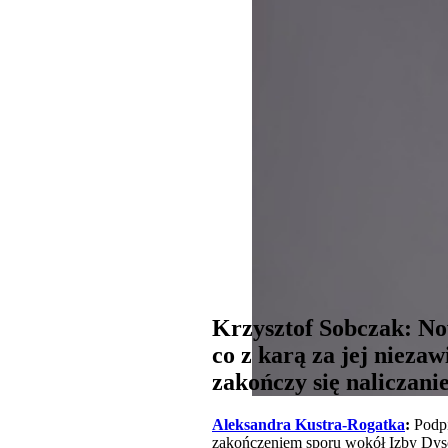
Krzysztof Sobczak: Now
co z karą za jej niezaw
zakończy się naliczan
Aleksandra Kustra-Rogatka
:
Podpi
zakończeniem sporu wokół Izby Dyscy