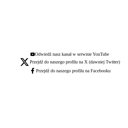
Odwiedź nasz kanał w serwisie YouTube
Youtube - otwiera się w nowej karcie
Przejdź do naszego profilu na X (dawniej Twitter)
X - otwiera się w nowej karcie
Przejdź do naszego profilu na Facebooku
Facebook - otwiera się w nowej karcie