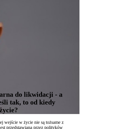
rna do likwidacji - a
li tak, to od kiedy
 życie?
ej wejście w życie nie są tożsame z
est przedstawiana przez polityków