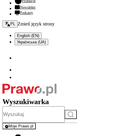
- otwiera się w nowej karcie
Promocje
Newsletter
Podcasty
Zmień język - bieżący:
Zmień język strony
PL
English (EN)
Українська (UA)
Wyszukiwarka
Szukaj
Moje Prawo.pl
- rejestracja i logowanie do serwisu