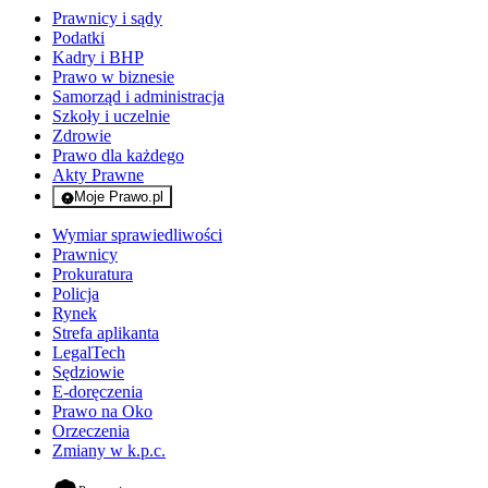
Prawnicy i sądy
Podatki
Kadry i BHP
Prawo w biznesie
Samorząd i administracja
Szkoły i uczelnie
Zdrowie
Prawo dla każdego
Akty Prawne
Moje Prawo.pl
- rejestracja i logowanie do serwisu
Wymiar sprawiedliwości
Prawnicy
Prokuratura
Policja
Rynek
Strefa aplikanta
LegalTech
Sędziowie
E-doręczenia
Prawo na Oko
Orzeczenia
Zmiany w k.p.c.