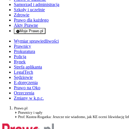
Samorząd i administracja
Szkoły i uczelnie
Zdrowie
Prawo dla każdego
Akty Prawne
Moje Prawo.pl
- rejestracja i logowanie do serwisu
Wymiar sprawiedliwości
Prawnicy
Prokuratura
Policja
Rynek
Strefa aplikanta
LegalTech
Sędziowie
E-doręczenia
Prawo na Oko
Orzeczenia
Zmiany w k.p.c.
Prawo.pl
Prawnicy i sądy
Prof. Kustra-Rogatka: Jeszcze nie wiadomo, jak KE oceni likwidację Izb