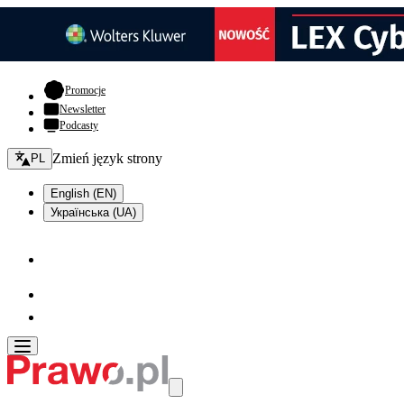
- otwiera się w nowej karcie
Promocje
Newsletter
Podcasty
Zmień język - bieżący:
Zmień język strony
PL
English (EN)
Українська (UA)