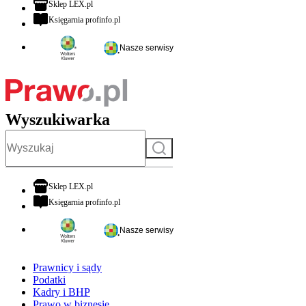
otwiera się w nowej karcie
Sklep LEX.pl
otwiera się w nowej karcie
Księgarnia profinfo.pl
Nasze serwisy
Wyszukiwarka
Szukaj
otwiera się w nowej karcie
Sklep LEX.pl
otwiera się w nowej karcie
Księgarnia profinfo.pl
Nasze serwisy
Prawnicy i sądy
Podatki
Kadry i BHP
Prawo w biznesie