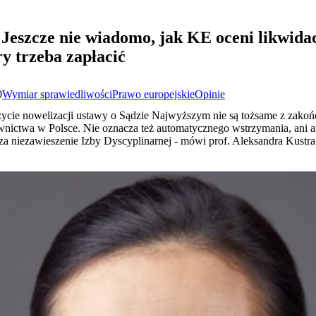
Jeszcze nie wiadomo, jak KE oceni likwida
ry trzeba zapłacić
0
Wymiar sprawiedliwości
Prawo europejskie
Opinie
życie nowelizacji ustawy o Sądzie Najwyższym nie są tożsame z zako
downictwa w Polsce. Nie oznacza też automatycznego wstrzymania, ani 
a niezawieszenie Izby Dyscyplinarnej - mówi prof. Aleksandra Kustr