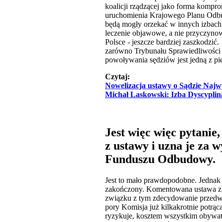
koalicji rządzącej jako forma kompr
uruchomienia Krajowego Planu Odbudo
będą mogły orzekać w innych izbac
leczenie objawowe, a nie przyczyno
Polsce - jeszcze bardziej zaszkodzi
zarówno Trybunału Sprawiedliwości U
powoływania sędziów jest jedną z p
Czytaj:
Nowelizacja ustawy o Sądzie Naj
Michał Laskowski: Izba Dyscyplina
Jest więc więc pytanie
z ustawy i uzna je za 
Funduszu Odbudowy.
Jest to mało prawdopodobne. Jednak 
zakończony. Komentowana ustawa z 
związku z tym zdecydowanie przedwc
pory Komisja już kilkakrotnie potrąc
ryzykuje, kosztem wszystkim obywa