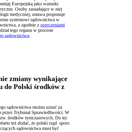
Komisję Europejską jako warunki
ryczne. Osoby zasiadające w niej
logii medycznej, ustawa proponuje
całemu systemowi sądownictwa w
ownictwa, a zgodnie z
orzeczeniami
dział tego organu w procesie
ego sądownictwa
.
ynie zmiany wynikające
u do Polski środków z
skiego sądownictwa można uznać za
 przez Trybunał Sprawiedliwości. W
 tzw. środków tymczasowych. Do tej
Warto też dodać, że polski rząd sporo
yczących sądownictwa musi być