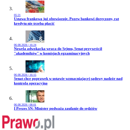
05:21
Przejdź do artykułu:
Ustawa frankowa już obowiązuje. Pozew bankowi doręczony, rat
kredytu nie trzeba płacić
06.08.2026 | 16:24
Przejdź do artykułu:
Nowela adwokacka wraca do Sejmu, Senat przywrócił
"akademików" w komisjach egzaminacyjnych
06.08.2026 | 16:15
Przejdź do artykułu:
Senat chce poprawek w ustawie wzmacniającej sądowy nadzór nad
kontrolą operacyjną
06.08.2026 | 08:01
Przejdź do artykułu:
I Prezes SN: Minister podważa zaufanie do sędziów