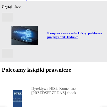
Czytaj także
Poprzedni slide
Przejdź do artykułu:
E-rozprawy karne nadal kuleją - problemem
przepisy i braki kadrowe
Kolejny slide
Polecamy książki prawnicze
Przejdź do: Dyrektywa NIS2. Komentarz [PRZEDSPRZEDAŻ] ebook,
Dyrektywa NIS2. Komentarz
[PRZEDSPRZEDAŻ] ebook