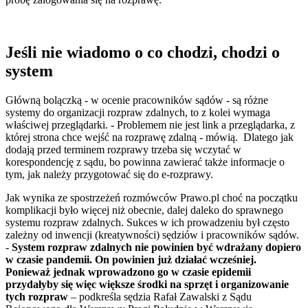
Jeśli nie wiadomo o co chodzi, chodzi o
system
Główną bolączką - w ocenie pracowników sądów - są różne
systemy do organizacji rozpraw zdalnych, to z kolei wymaga
właściwej przeglądarki. - Problemem nie jest link a przeglądarka, z
której strona chce wejść na rozprawę zdalną - mówią. Dlatego jak
dodają przed terminem rozprawy trzeba się wczytać w
korespondencję z sądu, bo powinna zawierać także informacje o
tym, jak należy przygotować się do e-rozprawy.
Jak wynika ze spostrzeżeń rozmówców Prawo.pl choć na początku
komplikacji było więcej niż obecnie, dalej daleko do sprawnego
systemu rozpraw zdalnych. Sukces w ich prowadzeniu był często
zależny od inwencji (kreatywności) sędziów i pracowników sądów.
-
System rozpraw zdalnych nie powinien być wdrażany dopiero
w czasie pandemii. On powinien już działać wcześniej.
Ponieważ jednak wprowadzono go w czasie epidemii
przydałyby się więc większe środki na sprzęt i organizowanie
tych rozpraw
– podkreśla sędzia Rafał Zawalski z Sądu