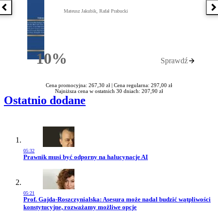
Poprzednia książka
N
Mateusz Jakubik, Rafał Prabucki
10%
Sprawdź
Rabatu
Cena promocyjna: 267,30 zł |
Cena regularna: 297,00 zł
Najniższa cena w ostatnich 30 dniach: 207,90 zł
Ostatnio dodane
05:32
Przejdź do artykułu:
Prawnik musi być odporny na halucynacje AI
05:21
Przejdź do artykułu:
Prof. Gajda-Roszczynialska: Asesura może nadal budzić wątpliwości
konstytucyjne, rozważamy możliwe opcje