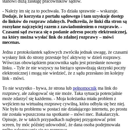
stanowi dużą zasługę pracowników sądów.
- Należy im się za to pochwała. To działa sprawnie – wskazuje.
Dodaje, że korzysta z portalu sądowego i tam uzyskuje dostęp
do linków do rozpraw zdalnych. Podkreśla, że linki dla stron są
rozsyłane najczęściej razem z zawiadomieniem o rozprawie. -
Czasami sąd zwraca się o podanie adresu poczty elektronicznej,
na który można wysłać link do zdalnej rozprawy – mówi
mecenas.
Jedna z protokolantek sądowych zwróciła jednak uwagę, że czasami
wysłany link do strony przestaje być aktywny w dzień rozprawy.
Wówczas obowiązkiem pracownika sądu jest przesłanie nowego
linku. - Tyle że nie wszyscy na bieżąco sprawdzają skrzynki poczty
elektronicznej i mogą nie wiedzieć, że z sądu przesłano im kolejny
link - mówi.
To nie wszystko - bywa, że strona lub
pełnomocnik
ma link do
rozprawy, ale zalogować się nie może. Taka sytuacja potencjalnie
może zdarzyć się każdemu. - Moja koleżanka miała problem z
wejściem na wirtualną rozprawę cywilną, która odbyła się bez niej.
Nie było tu problemu w postaci nie działającego internetu, po prostu
nie została wpuszczona na spotkanie – mówi mec. Bakalarczyk.
Opisuje, że w takich przypadkach najlepiej przygotować print
screen, by móc później udowodnić, że dana osoba podejmowała
próbę zalogowania się na rozprawę.