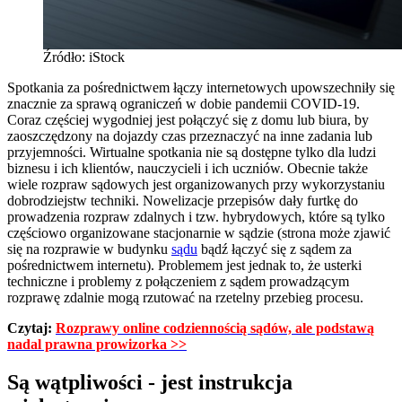
Źródło: iStock
Spotkania za pośrednictwem łączy internetowych upowszechniły się
znacznie za sprawą ograniczeń w dobie pandemii COVID-19.
Coraz częściej wygodniej jest połączyć się z domu lub biura, by
zaoszczędzony na dojazdy czas przeznaczyć na inne zadania lub
przyjemności. Wirtualne spotkania nie są dostępne tylko dla ludzi
biznesu i ich klientów, nauczycieli i ich uczniów. Obecnie także
wiele rozpraw sądowych jest organizowanych przy wykorzystaniu
dobrodziejstw techniki. Nowelizacje przepisów dały furtkę do
prowadzenia rozpraw zdalnych i tzw. hybrydowych, które są tylko
częściowo organizowane stacjonarnie w sądzie (strona może zjawić
się na rozprawie w budynku
sądu
bądź łączyć się z sądem za
pośrednictwem internetu). Problemem jest jednak to, że usterki
techniczne i problemy z połączeniem z sądem prowadzącym
rozprawę zdalnie mogą rzutować na rzetelny przebieg procesu.
Czytaj:
Rozprawy online codziennością sądów, ale podstawą
nadal prawna prowizorka >>
Są wątpliwości - jest instrukcja