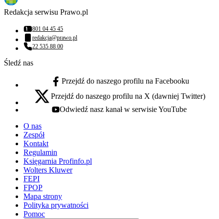
Redakcja serwisu Prawo.pl
801 04 45 45
Numer telefonu:
redakcja@prawo.pl
Adres email:
22 535 88 00
Numer telefonu:
Śledź nas
Przejdź do naszego profilu na Facebooku
facebook - otwiera się w nowej karcie
Przejdź do naszego profilu na X (dawniej Twitter)
x - otwiera się w nowej karcie
Odwiedź nasz kanał w serwisie YouTube
youtube - otwiera się w nowej karcie
O nas
Zespół
Kontakt
Regulamin
Księgarnia Profinfo.pl
Wolters Kluwer
FEPI
FPOP
Mapa strony
Polityka prywatności
Pomoc