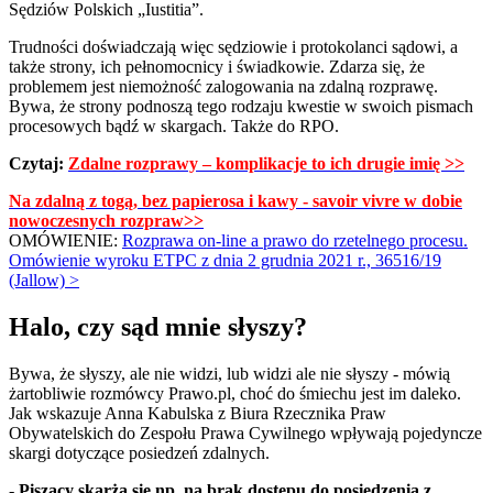
Sędziów Polskich „Iustitia”.
Trudności doświadczają więc sędziowie i protokolanci sądowi, a
także strony, ich pełnomocnicy i świadkowie. Zdarza się, że
problemem jest niemożność zalogowania na zdalną rozprawę.
Bywa, że strony podnoszą tego rodzaju kwestie w swoich pismach
procesowych bądź w skargach. Także do RPO.
Czytaj:
Zdalne rozprawy – komplikacje to ich drugie imię >>
Na zdalną z togą, bez papierosa i kawy - savoir vivre w dobie
nowoczesnych rozpraw>>
OMÓWIENIE:
Rozprawa on-line a prawo do rzetelnego procesu.
Omówienie wyroku ETPC z dnia 2 grudnia 2021 r., 36516/19
(Jallow) >
Halo, czy sąd mnie słyszy?
Bywa, że słyszy, ale nie widzi, lub widzi ale nie słyszy - mówią
żartobliwie rozmówcy Prawo.pl, choć do śmiechu jest im daleko.
Jak wskazuje Anna Kabulska z Biura Rzecznika Praw
Obywatelskich do Zespołu Prawa Cywilnego wpływają pojedyncze
skargi dotyczące posiedzeń zdalnych.
-
Piszący skarżą się np. na brak dostępu do posiedzenia z