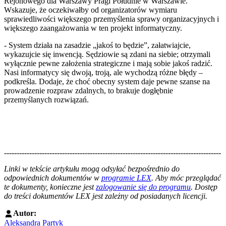
Rejonowego dla Warszawy Pragi Południe w Warszawie.
Wskazuje, że oczekiwałby od organizatorów wymiaru
sprawiedliwości większego przemyślenia sprawy organizacyjnych i
większego zaangażowania w ten projekt informatyczny.
- System działa na zasadzie „jakoś to będzie”, załatwiajcie,
wykazujcie się inwencją. Sędziowie są zdani na siebie; otrzymali
wyłącznie pewne założenia strategiczne i mają sobie jakoś radzić.
Nasi informatycy się dwoją, troją, ale wychodzą różne błędy –
podkreśla. Dodaje, że choć obecny system daje pewne szanse na
prowadzenie rozpraw zdalnych, to brakuje dogłębnie
przemyślanych rozwiązań.
--------------------------------------------------------------------------------------
--------------------------------------------------------
Linki w tekście artykułu mogą odsyłać bezpośrednio do
odpowiednich dokumentów w
programie LEX
. Aby móc przeglądać
te dokumenty, konieczne jest
zalogowanie się do programu
. Dostęp
do treści dokumentów LEX jest zależny od posiadanych licencji.
Autor:
Aleksandra Partyk