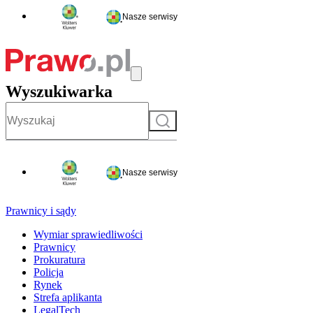
Nasze serwisy
Wyszukiwarka
Szukaj
Nasze serwisy
Prawnicy i sądy
Wymiar sprawiedliwości
Prawnicy
Prokuratura
Policja
Rynek
Strefa aplikanta
LegalTech