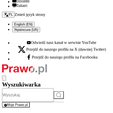
Newsletter
Podcasty
Zmień język - bieżący:
Zmień język strony
PL
English (EN)
Українська (UA)
Odwiedź nasz kanał w serwisie YouTube
Youtube - otwiera się w nowej karcie
Przejdź do naszego profilu na X (dawniej Twitter)
X - otwiera się w nowej karcie
Przejdź do naszego profilu na Facebooku
Facebook - otwiera się w nowej karcie
Wyszukiwarka
Szukaj
Moje Prawo.pl
- rejestracja i logowanie do serwisu