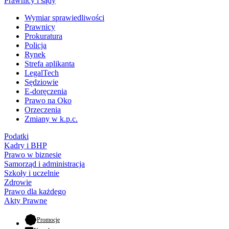
Prawnicy i sądy
Wymiar sprawiedliwości
Prawnicy
Prokuratura
Policja
Rynek
Strefa aplikanta
LegalTech
Sędziowie
E-doręczenia
Prawo na Oko
Orzeczenia
Zmiany w k.p.c.
Podatki
Kadry i BHP
Prawo w biznesie
Samorząd i administracja
Szkoły i uczelnie
Zdrowie
Prawo dla każdego
Akty Prawne
- otwiera się w nowej karcie
Promocje