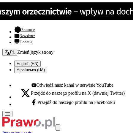
- otwiera się w nowej karcie
Promocje
Newsletter
Podcasty
Zmień język - bieżący:
Zmień język strony
PL
English (EN)
Українська (UA)
Odwiedź nasz kanał w serwisie YouTube
Youtube - otwiera się w nowej karcie
Przejdź do naszego profilu na X (dawniej Twitter)
X - otwiera się w nowej karcie
Przejdź do naszego profilu na Facebooku
Facebook - otwiera się w nowej karcie