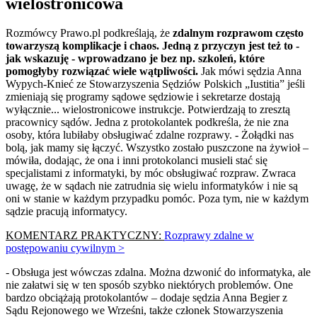
wielostronicowa
Rozmówcy Prawo.pl podkreślają, że
zdalnym rozprawom często
towarzyszą komplikacje i chaos. Jedną z przyczyn jest też to -
jak wskazuję - wprowadzano je bez np. szkoleń, które
pomogłyby rozwiązać wiele wątpliwości.
Jak mówi sędzia Anna
Wypych-Knieć ze Stowarzyszenia Sędziów Polskich „Iustitia” jeśli
zmieniają się programy sądowe sędziowie i sekretarze dostają
wyłącznie... wielostronicowe instrukcje. Potwierdzają to zresztą
pracownicy sądów. Jedna z protokolantek podkreśla, że nie zna
osoby, która lubiłaby obsługiwać zdalne rozprawy. - Żołądki nas
bolą, jak mamy się łączyć. Wszystko zostało puszczone na żywioł –
mówiła, dodając, że ona i inni protokolanci musieli stać się
specjalistami z informatyki, by móc obsługiwać rozpraw. Zwraca
uwagę, że w sądach nie zatrudnia się wielu informatyków i nie są
oni w stanie w każdym przypadku pomóc. Poza tym, nie w każdym
sądzie pracują informatycy.
KOMENTARZ PRAKTYCZNY:
Rozprawy zdalne w
postępowaniu cywilnym >
- Obsługa jest wówczas zdalna. Można dzwonić do informatyka, ale
nie załatwi się w ten sposób szybko niektórych problemów. One
bardzo obciążają protokolantów – dodaje sędzia Anna Begier z
Sądu Rejonowego we Wrześni, także członek Stowarzyszenia