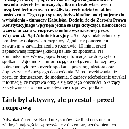
powodu usterek technicznych, albo na brak właściwych
urządzeń technicznych umożliwiających udział w takim
posiedzeniu. Tego typu sprawy indywidualne podejmujemy do
wyjaśnienia - tłumaczy Kabulska. Dodaje, że do Zespołu Prawa
Konstytucyjnego wpłynęła jedna skarga dotycząca niemożności
wzięcia udziału w rozprawie online wyznaczonej przez
Wojewódzki Sąd Administracyjny
. - Skarżący miał techniczny
problem by dołączyć do rozprawy. Zgodnie z pouczeniem
zawartym w zawiadomieniu o rozprawie, 10 minut przed
zaplanowaną rozprawą kliknął na link do spotkania. Na
komunikatorze Webex pojawiła się informacja, że dołączył do
spotkania. Zgodnie z tą informacją, do dołączenia do rozprawy
potrzebne było rozpoczęcie spotkania przez organizatora oraz
dopuszczenie Skarżącego do spotkania. Mimo oczekiwania nie
został on dopuszczony do spotkania. Skarżący telefonicznie uzyskał
informację, że rozprawa odbyła się bez jego obecności. Skarżący
złożył wniosek o ponowne otwarcie rozprawy- podkreśla.
Link był aktywny, ale przestał - przed
rozprawą
Adwokat Zbigniew Bakalarczyk mówi, że linki do spotkań
zdalnych najczęściej są rozsyłane z dużym wyprzedzeniem, co