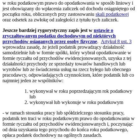
w roku podatkowym prawo do opodatkowania w sposób liniowy i
jest obowiązany do wpłacenia zaliczek od dochodu osiągniętego od
początku roku, obliczonych przy zastosowaniu
skali podatkowej
oraz odsetek za zwłokę od zaległości z tytułu tych zaliczek.
Jeszcze bardziej rygorystyczny zapis jest w
ustawie o
zryczałtowanym podatku dochodowym od niektórych
przychodów osiąganych przez osoby fizyczne
.
Artykuł 8 ust. 3
wprowadza zasadę, że jeżeli podatnik prowadzący działalność
samodzielnie lub w formie spółki, który wybrał opodatkowanie w
formie ryczałtu od przychodów ewidencjonowanych, uzyska z tej
działalności przychody ze sprzedaży towarów handlowych lub
wyrobów lub ze świadczenia usług na rzecz byłego lub obecnego
pracodawcy, odpowiadających czynnościom, które podatnik lub co
najmniej jeden ze wspólników:
wykonywał w roku poprzedzającym rok podatkowy
lub
wykonywał lub wykonuje w roku podatkowym
- w ramach stosunku pracy lub spółdzielczego stosunku pracy,
podatnik ten traci w roku podatkowym prawo do opodatkowania w
formie ryczałtu od przychodów ewidencjonowanych i, poczynając
od dnia uzyskania tego przychodu do końca roku podatkowego,
opłaca podatek dochodowy na ogólnych zasadach.