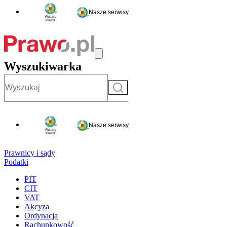
Nasze serwisy
Wyszukiwarka
Szukaj
Nasze serwisy
Prawnicy i sądy
Podatki
PIT
CIT
VAT
Akcyza
Ordynacja
Rachunkowość