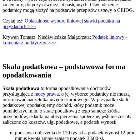
zmieniony, dotyczy również lat następnych. Oświadczenie
podatnicy mogą złożyć na podstawie przepisów ustawy o CEIDG.
Czytaj też:
Opłacalność wyboru liniowej stawki podatku na
przykładach >>>
Krywan Tomasz, Niedźwiedzka Małgorzata:
Podatek liniowy -
komentarz praktyczny >>>
Skala podatkowa – podstawowa forma
opodatkowania
Skala podatkowa
to forma opodatkowania dochodów
przysługująca
z mocy prawa
, o jej wyborze podatnicy nie muszą
informować naczelnika urzędu skarbowego. W przypadku skali
podatkowej opodatkujemy dochód, który podatnik może
pomniejszyć m.in. o stratę podatkową z tego samego źródła
przychodów, składki na ubezpieczenia społeczne, jeśli nie zostały
zaliczone do kosztów, ulgi podatkowe, a podatek wynosi:
podstawa obliczenia do 120 tys. zł – podatek wynosi 12 proc.
minus kwota zmniejszająca podatek 3 600 zł,