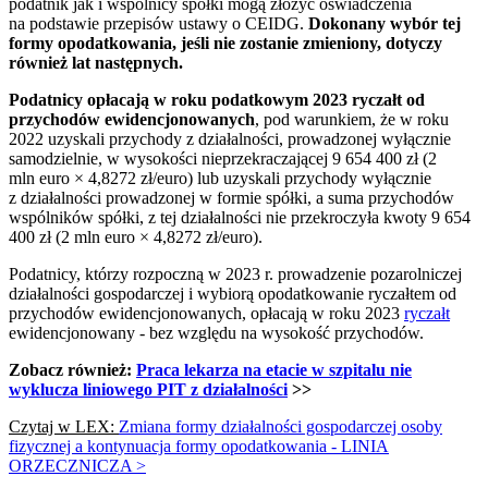
podatnik jak i wspólnicy spółki mogą złożyć oświadczenia
na podstawie przepisów ustawy o CEIDG.
Dokonany wybór tej
formy opodatkowania, jeśli nie zostanie zmieniony, dotyczy
również lat następnych.
Podatnicy opłacają w roku podatkowym 2023 ryczałt od
przychodów ewidencjonowanych
, pod warunkiem, że w roku
2022 uzyskali przychody z działalności, prowadzonej wyłącznie
samodzielnie, w wysokości nieprzekraczającej 9 654 400 zł (2
mln euro × 4,8272 zł/euro) lub uzyskali przychody wyłącznie
z działalności prowadzonej w formie spółki, a suma przychodów
wspólników spółki, z tej działalności nie przekroczyła kwoty 9 654
400 zł (2 mln euro × 4,8272 zł/euro).
Podatnicy, którzy rozpoczną w 2023 r. prowadzenie pozarolniczej
działalności gospodarczej i wybiorą opodatkowanie ryczałtem od
przychodów ewidencjonowanych, opłacają w roku 2023
ryczałt
ewidencjonowany - bez względu na wysokość przychodów.
Zobacz również:
Praca lekarza na etacie w szpitalu nie
wyklucza liniowego PIT z działalności
>>
Czytaj w LEX:
Zmiana formy działalności gospodarczej osoby
fizycznej a kontynuacja formy opodatkowania - LINIA
ORZECZNICZA >