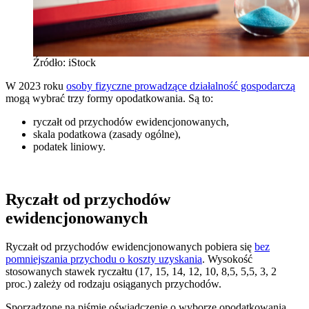
Źródło: iStock
W 2023 roku
osoby fizyczne prowadzące działalność gospodarczą
mogą wybrać trzy formy opodatkowania. Są to:
ryczałt od przychodów ewidencjonowanych,
skala podatkowa (zasady ogólne),
podatek liniowy.
Ryczałt od przychodów
ewidencjonowanych
Ryczałt od przychodów ewidencjonowanych pobiera się
bez
pomniejszania przychodu o koszty uzyskania
. Wysokość
stosowanych stawek ryczałtu (17, 15, 14, 12, 10, 8,5, 5,5, 3, 2
proc.) zależy od rodzaju osiąganych przychodów.
Sporządzone na piśmie oświadczenie o wyborze opodatkowania