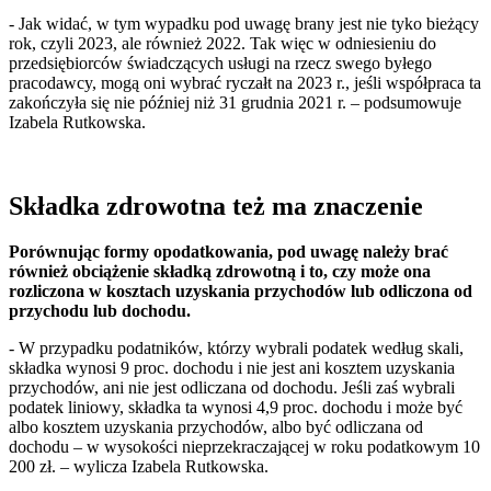
- Jak widać, w tym wypadku pod uwagę brany jest nie tyko bieżący
rok, czyli 2023, ale również 2022. Tak więc w odniesieniu do
przedsiębiorców świadczących usługi na rzecz swego byłego
pracodawcy, mogą oni wybrać ryczałt na 2023 r., jeśli współpraca ta
zakończyła się nie później niż 31 grudnia 2021 r. – podsumowuje
Izabela Rutkowska.
Składka zdrowotna też ma znaczenie
Porównując formy opodatkowania, pod uwagę należy brać
również obciążenie składką zdrowotną i to, czy może ona
rozliczona w kosztach uzyskania przychodów lub odliczona od
przychodu lub dochodu.
- W przypadku podatników, którzy wybrali podatek według skali,
składka wynosi 9 proc. dochodu i nie jest ani kosztem uzyskania
przychodów, ani nie jest odliczana od dochodu. Jeśli zaś wybrali
podatek liniowy, składka ta wynosi 4,9 proc. dochodu i może być
albo kosztem uzyskania przychodów, albo być odliczana od
dochodu – w wysokości nieprzekraczającej w roku podatkowym 10
200 zł. – wylicza Izabela Rutkowska.