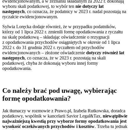
ewidencjonowanym, a w zeznaniu składanym za 2022 r. dokonają
wyboru skali podatkowej, to wybór ten
nie dotyczy lat
następnych
, co oznacza, że podatnicy w 2023 r. nadal pozostają na
ryczałcie ewidencjonowanym.
Sylwia Loręcka dodaje również, że w przypadku podatników,
którzy od 1 lipca 2022 r. zmienili formę opodatkowania z ryczałtu
na skalę podatkową – składając oświadczenie o rezygnacji
z opodatkowania przychodów osiągniętych w okresie od 1 lipca
2022 r. do 31 grudnia 2022 r. ryczałtem od przychodów
ewidencjonowanych – złożone oświadczenie
dotyczy również lat
następnych
, co oznacza, że w 2023 r. pozostają na skali
podatkowej, chyba że dokonają wyboru innej formy
opodatkowania.
Co należy brać pod uwagę, wybierając
formę opodatkowania?
Jak tłumaczy w rozmowie z Prawo.pl, Izabela Rutkowska, doradca
podatkowy, wspólnik w kancelarii Savior Legal&Tax,
niewątpliwie
najważniejszą kwestią przy wyborze formy opodatkowania jest
wysokość oczekiwanych przychodów i kosztów
. Trzeba tu jednak