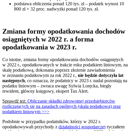
podstawa obliczenia ponad 120 tys. zł – podatek wynosi 10
800 zł + 32 proc. nadwyżki ponad 120 tys. zł.
Zmiana formy opodatkowania dochodów
osiągniętych w 2022 r. a forma
opodatkowania w 2023 r.
Co istotne, zmiana formy opodatkowania dochodów osiągniętych
w 2022 r., opodatkowanych w trakcie roku podatkiem liniowym, na
skalę podatkową, dokonana poprzez złożenie zawiadomienia
w zeznaniu podatkowym za rok 2022 r.,
nie będzie dotyczyła lat
następnych
, co oznacza, że podatnicy w 2023 r. nadal pozostają na
podatku liniowym – zwraca uwagę Sylwia Loręcka, biegły
rewident, główny księgowy, ekspert Tax Alert.
Sprawdź też:
Obliczanie składki zdrowotnej przedsiębiorców
rozliczających się na zasadach ogólnych (skala podatkowa) oraz
podatkiem liniowym >>>
Podobnie w przypadku podatników, którzy w 2022 r.
opodatkowywali przychody z
działalności gospodarczej
ryczałtem