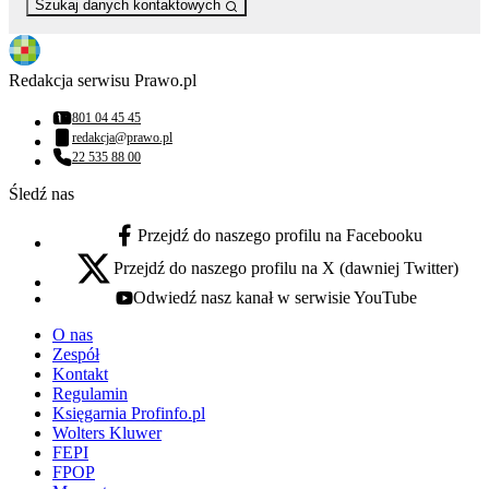
Szukaj danych kontaktowych
Redakcja serwisu Prawo.pl
801 04 45 45
Numer telefonu:
redakcja@prawo.pl
Adres email:
22 535 88 00
Numer telefonu:
Śledź nas
Przejdź do naszego profilu na Facebooku
facebook - otwiera się w nowej karcie
Przejdź do naszego profilu na X (dawniej Twitter)
x - otwiera się w nowej karcie
Odwiedź nasz kanał w serwisie YouTube
youtube - otwiera się w nowej karcie
O nas
Zespół
Kontakt
Regulamin
Księgarnia Profinfo.pl
Wolters Kluwer
FEPI
FPOP