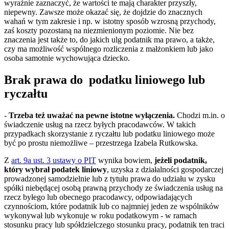
wyraźnie zaznaczyć, że wartości te mają charakter przyszły,
niepewny. Zawsze może okazać się, że dojdzie do znacznych
wahań w tym zakresie i np. w istotny sposób wzrosną przychody,
zaś koszty pozostaną na niezmienionym poziomie. Nie bez
znaczenia jest także to, do jakich ulg podatnik ma prawo, a także,
czy ma możliwość wspólnego rozliczenia z małżonkiem lub jako
osoba samotnie wychowująca dziecko.
Brak prawa do podatku liniowego lub
ryczałtu
-
Trzeba też uważać na pewne istotne wyłączenia.
Chodzi m.in. o
świadczenie usług na rzecz byłych pracodawców. W takich
przypadkach skorzystanie z ryczałtu lub podatku liniowego może
być po prostu niemożliwe – przestrzega Izabela Rutkowska.
Z
art. 9a ust. 3 ustawy o PIT
wynika bowiem,
jeżeli podatnik,
który wybrał podatek liniowy
, uzyska z działalności gospodarczej
prowadzonej samodzielnie lub z tytułu prawa do udziału w zysku
spółki niebędącej osobą prawną przychody ze świadczenia usług na
rzecz byłego lub obecnego pracodawcy, odpowiadających
czynnościom, które podatnik lub co najmniej jeden ze wspólników
wykonywał lub wykonuje w roku podatkowym - w ramach
stosunku pracy lub spółdzielczego stosunku pracy, podatnik ten traci