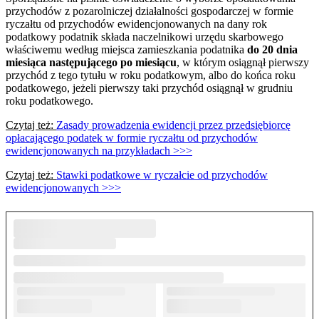
przychodów z pozarolniczej działalności gospodarczej w formie
ryczałtu od przychodów ewidencjonowanych na dany rok
podatkowy podatnik składa naczelnikowi urzędu skarbowego
właściwemu według miejsca zamieszkania podatnika
do
20 dnia
miesiąca następującego po miesiącu
, w którym osiągnął pierwszy
przychód z tego tytułu w roku podatkowym, albo do końca roku
podatkowego, jeżeli pierwszy taki przychód osiągnął w grudniu
roku podatkowego.
Czytaj też:
Zasady prowadzenia ewidencji przez przedsiębiorcę
opłacającego podatek w formie ryczałtu od przychodów
ewidencjonowanych na przykładach >>>
Czytaj też:
Stawki podatkowe w ryczałcie od przychodów
ewidencjonowanych >>>