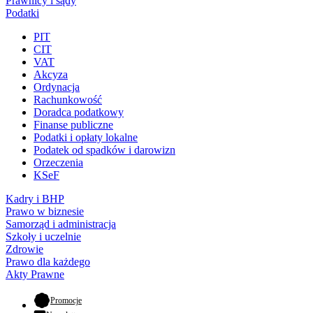
Prawnicy i sądy
Podatki
PIT
CIT
VAT
Akcyza
Ordynacja
Rachunkowość
Doradca podatkowy
Finanse publiczne
Podatki i opłaty lokalne
Podatek od spadków i darowizn
Orzeczenia
KSeF
Kadry i BHP
Prawo w biznesie
Samorząd i administracja
Szkoły i uczelnie
Zdrowie
Prawo dla każdego
Akty Prawne
- otwiera się w nowej karcie
Promocje