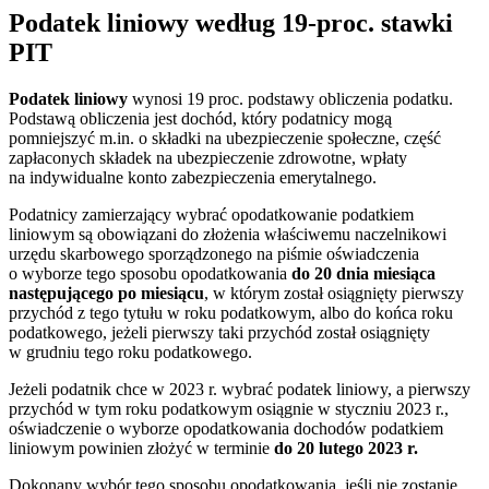
Podatek liniowy według 19-proc. stawki
PIT
Podatek liniowy
wynosi 19 proc. podstawy obliczenia podatku.
Podstawą obliczenia jest dochód, który podatnicy mogą
pomniejszyć m.in. o składki na ubezpieczenie społeczne, część
zapłaconych składek na ubezpieczenie zdrowotne, wpłaty
na indywidualne konto zabezpieczenia emerytalnego.
Podatnicy zamierzający wybrać opodatkowanie podatkiem
liniowym są obowiązani do złożenia właściwemu naczelnikowi
urzędu skarbowego sporządzonego na piśmie oświadczenia
o wyborze tego sposobu opodatkowania
do 20 dnia miesiąca
następującego po miesiącu
, w którym został osiągnięty pierwszy
przychód z tego tytułu w roku podatkowym, albo do końca roku
podatkowego, jeżeli pierwszy taki przychód został osiągnięty
w grudniu tego roku podatkowego.
Jeżeli podatnik chce w 2023 r. wybrać podatek liniowy, a pierwszy
przychód w tym roku podatkowym osiągnie w styczniu 2023 r.,
oświadczenie o wyborze opodatkowania dochodów podatkiem
liniowym powinien złożyć w terminie
do 20 lutego 2023 r.
Dokonany wybór tego sposobu opodatkowania, jeśli nie zostanie