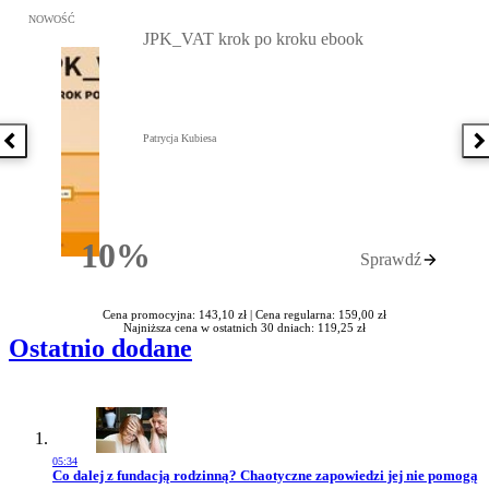
Przejdź do: JPK_VAT krok po kroku ebook, Patrycja Kubiesa - otw
NOWOŚĆ
JPK_VAT krok po kroku ebook
Patrycja Kubiesa
Poprzednia książka
N
10%
Sprawdź
Rabatu
Cena promocyjna: 143,10 zł |
Cena regularna: 159,00 zł
Najniższa cena w ostatnich 30 dniach: 119,25 zł
Ostatnio dodane
05:34
Przejdź do artykułu:
Co dalej z fundacją rodzinną? Chaotyczne zapowiedzi jej nie pomogą