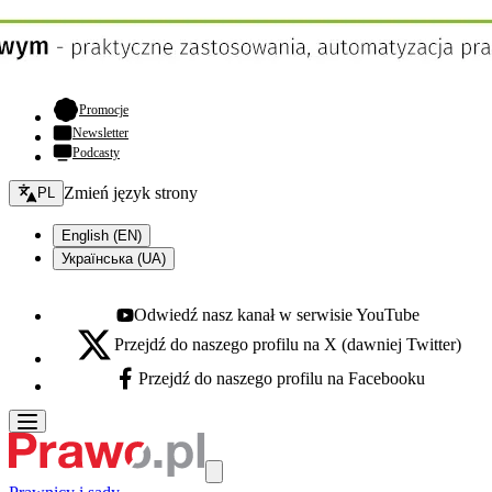
- otwiera się w nowej karcie
Promocje
Newsletter
Podcasty
Zmień język - bieżący:
Zmień język strony
PL
English (EN)
Українська (UA)
Odwiedź nasz kanał w serwisie YouTube
Youtube - otwiera się w nowej karcie
Przejdź do naszego profilu na X (dawniej Twitter)
X - otwiera się w nowej karcie
Przejdź do naszego profilu na Facebooku
Facebook - otwiera się w nowej karcie