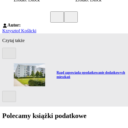
Poprzedni slide
Kolejny slide
Autor:
Krzysztof Koślicki
Czytaj także
Poprzedni slide
Przejdź do artykułu:
Rząd zapowiada opodatkowanie dodatkowych
mieszkań
Kolejny slide
Polecamy książki podatkowe