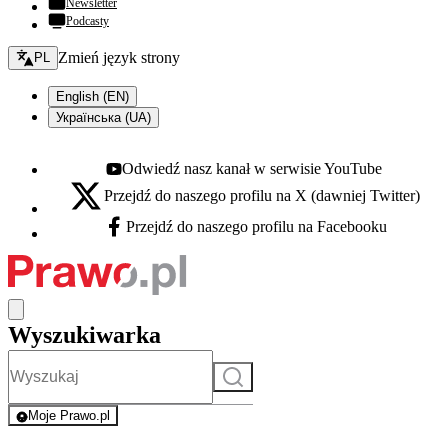
Newsletter
Podcasty
Zmień język - bieżący:
Zmień język strony
PL
English (EN)
Українська (UA)
Odwiedź nasz kanał w serwisie YouTube
Youtube - otwiera się w nowej karcie
Przejdź do naszego profilu na X (dawniej Twitter)
X - otwiera się w nowej karcie
Przejdź do naszego profilu na Facebooku
Facebook - otwiera się w nowej karcie
Wyszukiwarka
Szukaj
Moje Prawo.pl
- rejestracja i logowanie do serwisu