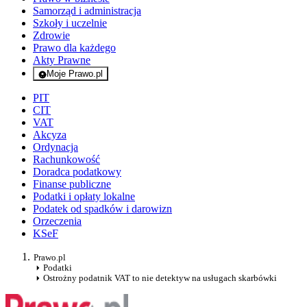
Samorząd i administracja
Szkoły i uczelnie
Zdrowie
Prawo dla każdego
Akty Prawne
Moje Prawo.pl
- rejestracja i logowanie do serwisu
PIT
CIT
VAT
Akcyza
Ordynacja
Rachunkowość
Doradca podatkowy
Finanse publiczne
Podatki i opłaty lokalne
Podatek od spadków i darowizn
Orzeczenia
KSeF
Prawo.pl
Podatki
Ostrożny podatnik VAT to nie detektyw na usługach skarbówki