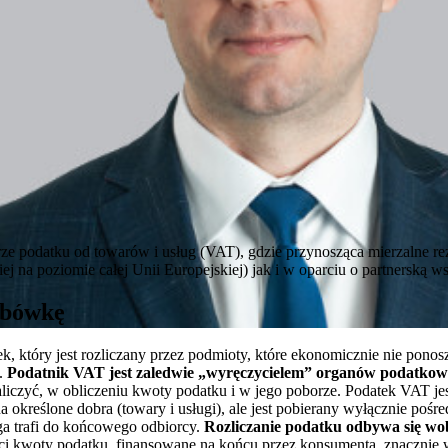
rze podatku od towarów i usług (VAT), gdzie przynosząca mierzalne rez
j na poziomie całej Unii Europejskiej) jak i w oparciu o partnerską 
rbówkę
, który jest rozliczany przez podmioty, które ekonomicznie nie ponoszą
).
Podatnik VAT jest zaledwie „wyręczycielem” organów podatko
aliczyć, w obliczeniu kwoty podatku i w jego poborze. Podatek VAT je
kreślone dobra (towary i usługi), ale jest pobierany wyłącznie pośre
uga trafi do końcowego odbiorcy.
Rozliczanie podatku odbywa się wob
ci kwoty podatku, finansowane na końcu przez konsumenta, znacznie wc