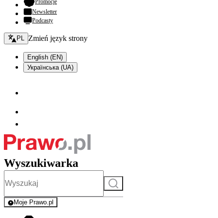
- otwiera się w nowej karcie
Promocje
Newsletter
Podcasty
Zmień język - bieżący:
Zmień język strony
PL
English (EN)
Українська (UA)
Wyszukiwarka
Szukaj
Moje Prawo.pl
- rejestracja i logowanie do serwisu