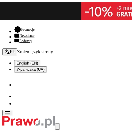
- otwiera się w nowej karcie
Promocje
Newsletter
Podcasty
Zmień język - bieżący:
Zmień język strony
PL
English (EN)
Українська (UA)