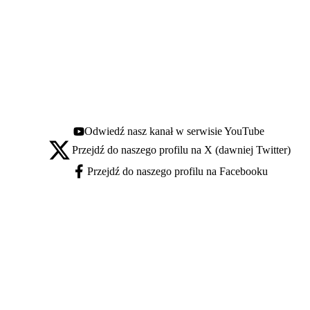
Odwiedź nasz kanał w serwisie YouTube
Youtube - otwiera się w nowej karcie
Przejdź do naszego profilu na X (dawniej Twitter)
X - otwiera się w nowej karcie
Przejdź do naszego profilu na Facebooku
Facebook - otwiera się w nowej karcie