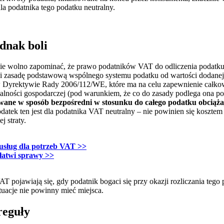
dla podatnika tego podatku neutralny.
dnak boli
 to nie wolno zapominać, że prawo podatników VAT do odliczenia podatk
wi zasadę podstawową wspólnego systemu podatku od wartości dodanej
 Dyrektywie Rady 2006/112/WE, które ma na celu zapewnienie całkowi
alności gospodarczej (pod warunkiem, że co do zasady podlega ona po
wane w sposób bezpośredni w stosunku do całego podatku obciąża
podatek ten jest dla podatnika VAT neutralny – nie powinien się koszte
j straty.
sług dla potrzeb VAT
>>
łatwi sprawy
>>
T pojawiają się, gdy podatnik bogaci się przy okazji rozliczania tego 
ytuacje nie powinny mieć miejsca.
reguły