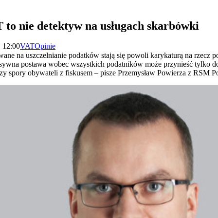
 to nie detektyw na usługach skarbówki
| 12:00
VAT
Opinie
wane na uszczelnianie podatków stają się powoli karykaturą na rzecz 
sywna postawa wobec wszystkich podatników może przynieść tylko do
strzy spory obywateli z fiskusem – pisze Przemysław Powierza z RSM P