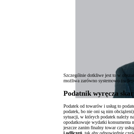
Szczególnie dotkliwe jest to w obsza
możliwa zarówno systemowo (najlepie
Podatnik wyręcza ska
Podatek od towarów i usług to podatek
podatek, bo nie oni są nim obciążeni
sytuacji, w których podatek należy n
opodatkowuje wydatki konsumenta na o
jeszcze zanim finalny towar czy usł
i odliczeń
, tak aby odpowiednie częś