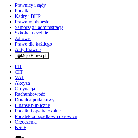
Prawnicy i sądy
Podatki
Kadry i BHP
Prawo w biznesie
Samorząd i administracja
Szkoły i uczelnie
Zdrowie
Prawo dla każdego
Akty Prawne
Moje Prawo.pl
- rejestracja i logowanie do serwisu
PIT
CIT
VAT
Akcyza
Ordynacja
Rachunkowość
Doradca podatkowy
Finanse publiczne
Podatki i opłaty lokalne
Podatek od spadków i darowizn
Orzeczenia
KSeF