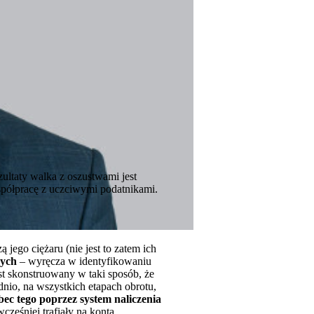
ultaty walka z oszustwami jest
współpracę z uczciwymi podatnikami.
 jego ciężaru (nie jest to zatem ich
wych
– wyręcza w identyfikowaniu
st skonstruowany w taki sposób, że
dnio, na wszystkich etapach obrotu,
ec tego poprzez system naliczenia
ześniej trafiały na konta