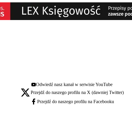
Odwiedź nasz kanał w serwisie YouTube
Youtube - otwiera się w nowej karcie
Przejdź do naszego profilu na X (dawniej Twitter)
X - otwiera się w nowej karcie
Przejdź do naszego profilu na Facebooku
Facebook - otwiera się w nowej karcie