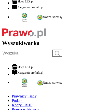
otwiera się w nowej karcie
Sklep LEX.pl
otwiera się w nowej karcie
Księgarnia profinfo.pl
Nasze serwisy
Wyszukiwarka
Szukaj
otwiera się w nowej karcie
Sklep LEX.pl
otwiera się w nowej karcie
Księgarnia profinfo.pl
Nasze serwisy
Prawnicy i sądy
Podatki
Kadry i BHP
Prawo w biznesie