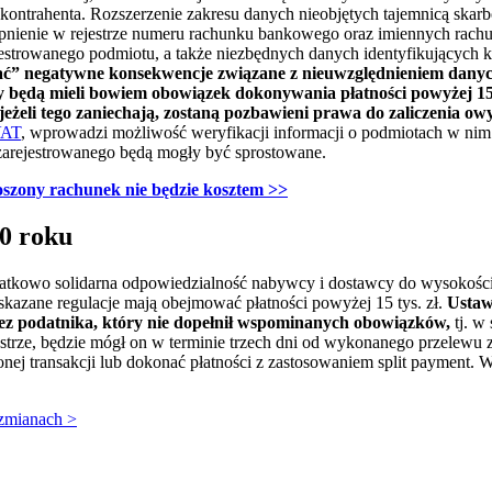
 kontrahenta. Rozszerzenie zakresu danych nieobjętych tajemnicą sk
ępnienie w rejestrze numeru rachunku bankowego oraz imiennych rach
strowanego podmiotu, a także niezbędnych danych identyfikujących k
ać” negatywne konsekwencje związane z nieuwzględnieniem danyc
 będą mieli bowiem obowiązek dokonywania płatności powyżej 15 t
 jeżeli tego zaniechają, zostaną pozbawieni prawa do zaliczenia o
VAT
, wprowadzi możliwość weryfikacji informacji o podmiotach w nim w
 zarejestrowanego będą mogły być sprostowane.
oszony rachunek nie będzie kosztem
>>
0 roku
dodatkowo solidarna odpowiedzialność nabywcy i dostawcy do wysokoś
kazane regulacje mają obejmować płatności powyżej 15 tys. zł.
Ustaw
zez podatnika, który nie dopełnił wspominanych obowiązków,
tj. w
strze, będzie mógł on w terminie trzech dni od wykonanego przelewu
ej transakcji lub dokonać płatności z zastosowaniem split payment. 
zmianach >