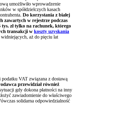
arbową umożliwiło wprowadzenie
unków w spółdzielczych kasach
ontrahenta.
Do korzystania z białej
h zawartych w rejestrze podczas
ys. zł tylko na rachunek, którego
wych transakcji w
koszty uzyskania
idniejących, aż do pięciu lat
ci podatku VAT związana z dostawą
odawca przewidział również
 sytuacji gdy dokona płatności na inny
 złożyć zawiadomienie do właściwego
Wówczas solidarna odpowiedzialność