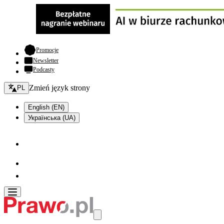
- otwiera się w nowej karcie
Promocje
Newsletter
Podcasty
Zmień język - bieżący:
Zmień język strony
PL
English (EN)
Українська (UA)