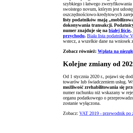
szybkiego i łatwego zweryfikowania
swoistego novum, którym jest udost
oszczędnościowo-kredytowych zareje
listy podatników mają „mobilizow
dokonywania transakcji. Podatnicy
numer znajduje się na
białej liście
,
przychodu
.
Biała lista podatników 
wstecz, a wszelkie dane na wniosek
Zobacz również:
Wpłata na niezgł
Kolejne zmiany od 202
Od 1 stycznia 2020 r., pojawi się 
towarów lub świadczeniem usług. Ws
możliwość zrehabilitowania się pr
numer rachunku niż wskazany w reje
organu podatkowego o przeprowadzon
zostanie wyłączona.
Zobacz:
VAT 2019 - przewodnik po 