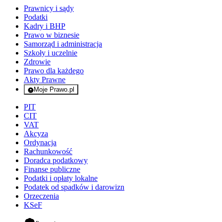
Prawnicy i sądy
Podatki
Kadry i BHP
Prawo w biznesie
Samorząd i administracja
Szkoły i uczelnie
Zdrowie
Prawo dla każdego
Akty Prawne
Moje Prawo.pl
- rejestracja i logowanie do serwisu
PIT
CIT
VAT
Akcyza
Ordynacja
Rachunkowość
Doradca podatkowy
Finanse publiczne
Podatki i opłaty lokalne
Podatek od spadków i darowizn
Orzeczenia
KSeF