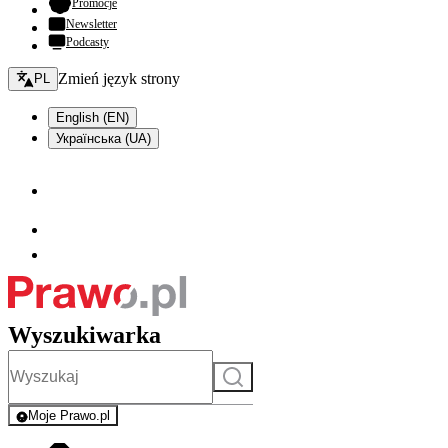
- otwiera się w nowej karcie
Promocje
Newsletter
Podcasty
Zmień język - bieżący:
Zmień język strony
PL
English (EN)
Українська (UA)
Wyszukiwarka
Szukaj
Moje Prawo.pl
- rejestracja i logowanie do serwisu