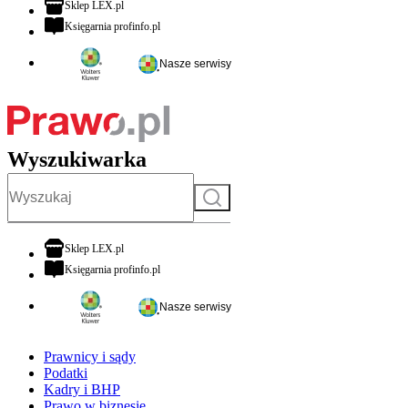
otwiera się w nowej karcie
Sklep LEX.pl
otwiera się w nowej karcie
Księgarnia profinfo.pl
Nasze serwisy
Wyszukiwarka
Szukaj
otwiera się w nowej karcie
Sklep LEX.pl
otwiera się w nowej karcie
Księgarnia profinfo.pl
Nasze serwisy
Prawnicy i sądy
Podatki
Kadry i BHP
Prawo w biznesie