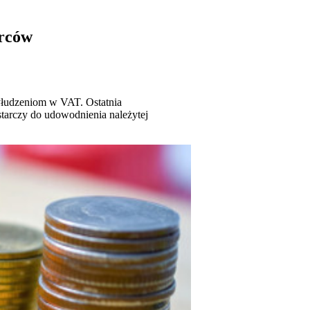
orców
yłudzeniom w VAT. Ostatnia
starczy do udowodnienia należytej