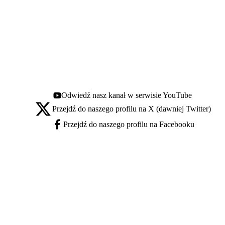
Odwiedź nasz kanał w serwisie YouTube
Youtube - otwiera się w nowej karcie
Przejdź do naszego profilu na X (dawniej Twitter)
X - otwiera się w nowej karcie
Przejdź do naszego profilu na Facebooku
Facebook - otwiera się w nowej karcie