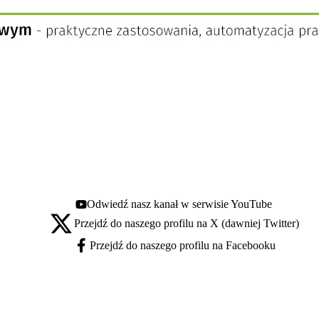
Odwiedź nasz kanał w serwisie YouTube
Youtube - otwiera się w nowej karcie
Przejdź do naszego profilu na X (dawniej Twitter)
X - otwiera się w nowej karcie
Przejdź do naszego profilu na Facebooku
Facebook - otwiera się w nowej karcie