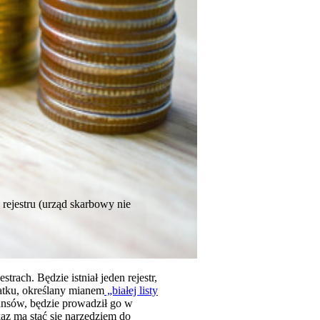
rejestru (urząd skarbowy nie
rach. Będzie istniał jeden rejestr,
tku, określany mianem
„białej listy
ansów, będzie prowadził go w
kaz ma stać się narzędziem do