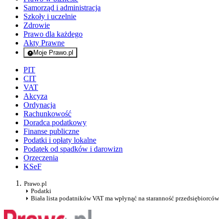
Samorząd i administracja
Szkoły i uczelnie
Zdrowie
Prawo dla każdego
Akty Prawne
Moje Prawo.pl
- rejestracja i logowanie do serwisu
PIT
CIT
VAT
Akcyza
Ordynacja
Rachunkowość
Doradca podatkowy
Finanse publiczne
Podatki i opłaty lokalne
Podatek od spadków i darowizn
Orzeczenia
KSeF
Prawo.pl
Podatki
Biała lista podatników VAT ma wpłynąć na staranność przedsiębiorców