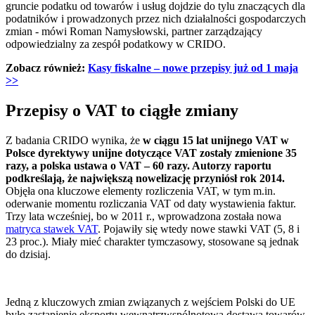
gruncie podatku od towarów i usług dojdzie do tylu znaczących dla
podatników i prowadzonych przez nich działalności gospodarczych
zmian - mówi Roman Namysłowski, partner zarządzający
odpowiedzialny za zespół podatkowy w CRIDO.
Zobacz również:
Kasy fiskalne – nowe przepisy już od 1 maja
>>
Przepisy o VAT to ciągłe zmiany
Z badania CRIDO wynika, że
w ciągu 15 lat unijnego VAT w
Polsce dyrektywy unijne dotyczące VAT zostały zmienione 35
razy, a polska ustawa o VAT – 60 razy. Autorzy raportu
podkreślają, że największą nowelizację przyniósł rok 2014.
Objęła ona kluczowe elementy rozliczenia VAT, w tym m.in.
oderwanie momentu rozliczania VAT od daty wystawienia faktur.
Trzy lata wcześniej, bo w 2011 r., wprowadzona została nowa
matryca stawek VAT
. Pojawiły się wtedy nowe stawki VAT (5, 8 i
23 proc.). Miały mieć charakter tymczasowy, stosowane są jednak
do dzisiaj.
Jedną z kluczowych zmian związanych z wejściem Polski do UE
było zastąpienie eksportu wewnątrzwspólnotową dostawą towarów,