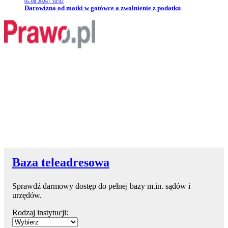
05.08.2026 | 18:02
Przejdź do artykułu:
Darowizna od matki w gotówce a zwolnienie z podatku
Baza teleadresowa
Sprawdź darmowy dostęp do pełnej bazy m.in. sądów i
urzędów.
Rodzaj instytucji: