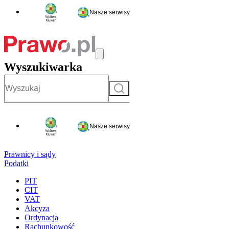
Nasze serwisy
Wyszukiwarka
Szukaj
Nasze serwisy
Prawnicy i sądy
Podatki
PIT
CIT
VAT
Akcyza
Ordynacja
Rachunkowość