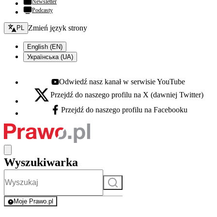
Newsletter
Podcasty
Zmień język - bieżący:
Zmień język strony
PL
English (EN)
Українська (UA)
Odwiedź nasz kanał w serwisie YouTube
Youtube - otwiera się w nowej karcie
Przejdź do naszego profilu na X (dawniej Twitter)
X - otwiera się w nowej karcie
Przejdź do naszego profilu na Facebooku
Facebook - otwiera się w nowej karcie
Wyszukiwarka
Szukaj
Moje Prawo.pl
- rejestracja i logowanie do serwisu