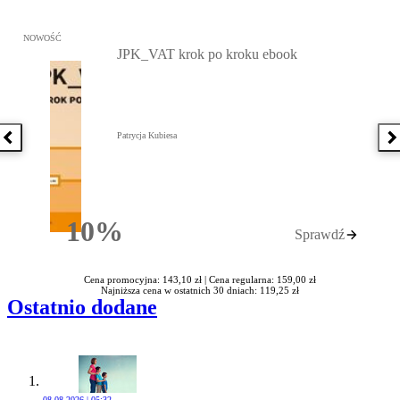
Przejdź do: JPK_VAT krok po kroku ebook, Patrycja Kubiesa - otw
NOWOŚĆ
JPK_VAT krok po kroku ebook
Patrycja Kubiesa
Poprzednia książka
N
10%
Sprawdź
Rabatu
Cena promocyjna: 143,10 zł |
Cena regularna: 159,00 zł
Najniższa cena w ostatnich 30 dniach: 119,25 zł
Ostatnio dodane
08.08.2026 | 05:32