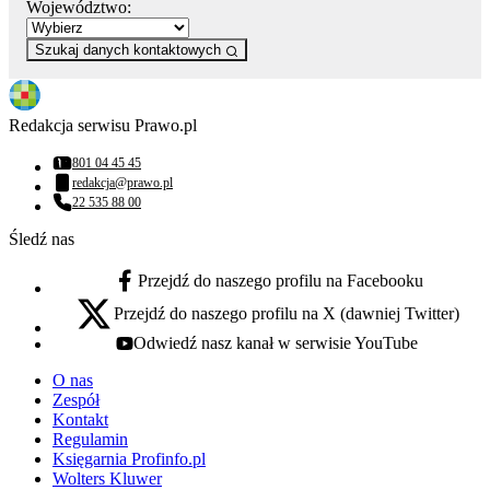
Województwo:
Szukaj danych kontaktowych
Redakcja serwisu Prawo.pl
801 04 45 45
Numer telefonu:
redakcja@prawo.pl
Adres email:
22 535 88 00
Numer telefonu:
Śledź nas
Przejdź do naszego profilu na Facebooku
facebook - otwiera się w nowej karcie
Przejdź do naszego profilu na X (dawniej Twitter)
x - otwiera się w nowej karcie
Odwiedź nasz kanał w serwisie YouTube
youtube - otwiera się w nowej karcie
O nas
Zespół
Kontakt
Regulamin
Księgarnia Profinfo.pl
Wolters Kluwer