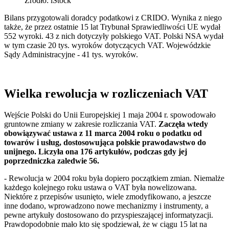
Źródło: iStock
Bilans przygotowali doradcy podatkowi z CRIDO. Wynika z niego
także, że przez ostatnie 15 lat Trybunał Sprawiedliwości UE wydał
552 wyroki. 43 z nich dotyczyły polskiego VAT. Polski NSA wydał
w tym czasie 20 tys. wyroków dotyczących VAT. Wojewódzkie
Sądy Administracyjne - 41 tys. wyroków.
Wielka rewolucja w rozliczeniach VAT
Wejście Polski do Unii Europejskiej 1 maja 2004 r. spowodowało
gruntowne zmiany w zakresie rozliczania VAT.
Zaczęła wtedy
obowiązywać ustawa z 11 marca 2004 roku o podatku od
towarów i usług, dostosowująca polskie prawodawstwo do
unijnego. Liczyła ona 176 artykułów, podczas gdy jej
poprzedniczka zaledwie 56.
- Rewolucja w 2004 roku była dopiero początkiem zmian. Niemalże
każdego kolejnego roku ustawa o VAT była nowelizowana.
Niektóre z przepisów usunięto, wiele zmodyfikowano, a jeszcze
inne dodano, wprowadzono nowe mechanizmy i instrumenty, a
pewne artykuły dostosowano do przyspieszającej informatyzacji.
Prawdopodobnie mało kto się spodziewał, że w ciągu 15 lat na