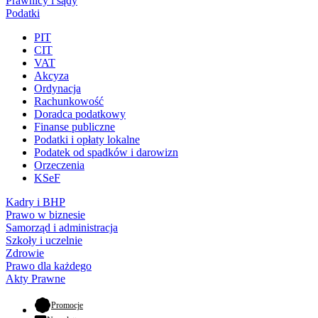
Prawnicy i sądy
Podatki
PIT
CIT
VAT
Akcyza
Ordynacja
Rachunkowość
Doradca podatkowy
Finanse publiczne
Podatki i opłaty lokalne
Podatek od spadków i darowizn
Orzeczenia
KSeF
Kadry i BHP
Prawo w biznesie
Samorząd i administracja
Szkoły i uczelnie
Zdrowie
Prawo dla każdego
Akty Prawne
- otwiera się w nowej karcie
Promocje