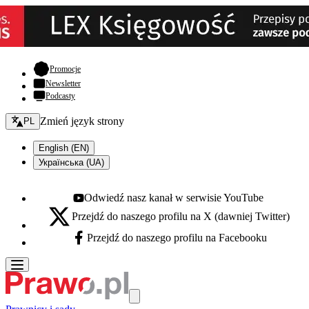
- otwiera się w nowej karcie
Promocje
Newsletter
Podcasty
Zmień język - bieżący:
Zmień język strony
PL
English (EN)
Українська (UA)
Odwiedź nasz kanał w serwisie YouTube
Youtube - otwiera się w nowej karcie
Przejdź do naszego profilu na X (dawniej Twitter)
X - otwiera się w nowej karcie
Przejdź do naszego profilu na Facebooku
Facebook - otwiera się w nowej karcie